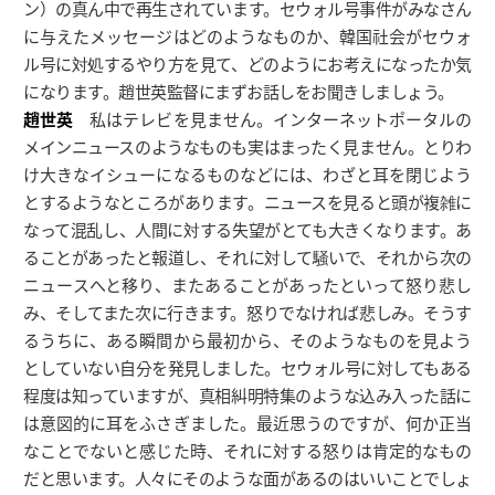
ン）の真ん中で再生されています。セウォル号事件がみなさん
に与えたメッセージはどのようなものか、韓国社会がセウォ
ル号に対処するやり方を見て、どのようにお考えになったか気
になります。趙世英監督にまずお話しをお聞きしましょう。
趙世英
私はテレビを見ません。インターネットポータルの
メインニュースのようなものも実はまったく見ません。とりわ
け大きなイシューになるものなどには、わざと耳を閉じよう
とするようなところがあります。ニュースを見ると頭が複雑に
なって混乱し、人間に対する失望がとても大きくなります。あ
ることがあったと報道し、それに対して騒いで、それから次の
ニュースへと移り、またあることがあったといって怒り悲し
み、そしてまた次に行きます。怒りでなければ悲しみ。そうす
るうちに、ある瞬間から最初から、そのようなものを見よう
としていない自分を発見しました。セウォル号に対してもある
程度は知っていますが、真相糾明特集のような込み入った話に
は意図的に耳をふさぎました。最近思うのですが、何か正当
なことでないと感じた時、それに対する怒りは肯定的なもの
だと思います。人々にそのような面があるのはいいことでしょ