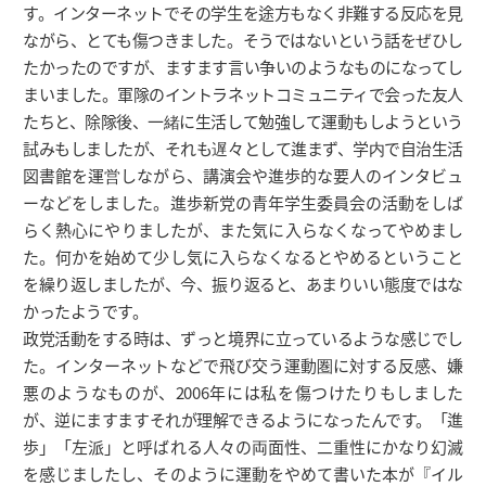
す。インターネットでその学生を途方もなく非難する反応を見
ながら、とても傷つきました。そうではないという話をぜひし
たかったのですが、ますます言い争いのようなものになってし
まいました。軍隊のイントラネットコミュニティで会った友人
たちと、除隊後、一緒に生活して勉強して運動もしようという
試みもしましたが、それも遅々として進まず、学内で自治生活
図書館を運営しながら、講演会や進歩的な要人のインタビュ
ーなどをしました。進歩新党の青年学生委員会の活動をしば
らく熱心にやりましたが、また気に入らなくなってやめまし
た。何かを始めて少し気に入らなくなるとやめるということ
を繰り返しましたが、今、振り返ると、あまりいい態度ではな
かったようです。
政党活動をする時は、ずっと境界に立っているような感じでし
た。インターネットなどで飛び交う運動圏に対する反感、嫌
悪のようなものが、2006年には私を傷つけたりもしました
が、逆にますますそれが理解できるようになったんです。「進
歩」「左派」と呼ばれる人々の両面性、二重性にかなり幻滅
を感じましたし、そのように運動をやめて書いた本が『イル