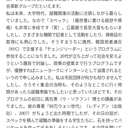
会革新グループだといえます。
私は本来、大学時代、就職関連の活動に没頭しながら暮らし
ていました。なので「スペック」（履歴書に書ける経歴や資
格）も非常に多様です（笑）。公募展で長官大賞ももらいま
したし、さまざまな機関で記者として活動をしたり、資格証の
取得にも熱心でした。そうするうちに偶然、韓国若者連合
（KYC）で主催する「チェンジリーダー」というプログラムに
参加することになりました。20代が立ち上がって社会を変えよ
うという趣旨で討論し、政策の提案まで行うプログラムです
が、優勝すればニューヨークにインターンとして派遣されると
いうので申し込みました。私は市民団体が何かも知りませんで
したし、ろうそく集会の当時も、そのようなところに行く時
間があったら就職準備でもしたいと思っていたほどです。その
プログラムの初日に禹皙熏（ウ・ソクフン）博士の講義があ
りました。彼の著書『88万ウォン世代』（レディアン（出版
社）、2007）がちょうど出た時期でしたが、その日の話が、
スペックを積んで就職の準備をする学生たちに、石を持ってバ
リケードを作ってデモをしろというんです。その話を聞いて