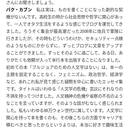
さんにお聞きしましょう。
パク・カブン
私は実は、ものを書くことになった劇的な契
機がないんです。高校生の時から社会思想や哲学に関心があっ
て、一人でオタク生活をするような感じでブログを運営してき
ました。ろうそく集会が最高潮だった2008年に徴兵で軍隊に
行きましたが、その時もどういうわけか、セキュリティー点検
のようなものにかからずに、ずっとブログに文章をアップす
ることができました。ずっとそのように過ごして、ある日、あ
りがたくも依頼が入って単行本を出版することになりました。
初めての本『ブルジョアのための人文学はない』は、単一の
主題を設定することなく、フェミニズム、政治哲学、経済学
など、あれこれ私が見て感じた疑問を中心に書いたエッセイ集
です。タイトルはいわゆる「人文学の危機」言説にそれなりの
不満を持ってつけました。人文精神の危機や省察の不在のよう
なことを言っていますが、そのような話がむなしく感じられま
した。私もいわゆる88万ウォン世代に属しています。人文学に
関心を持って本を書くのも、その後こちらの方面でキャリアを
積むべきと思ったからというよりは、本当に好きで趣味生活