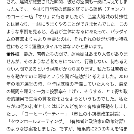
され、建物が撤去された瞬間、彼らの空間も一緒に消えてしま
ったんです。やはり再開発の葛藤を経ている鍾路（チョンノ）
のコーヒー店「マリ」に行きましたが、弘益大地域の特殊性
とは異なり、一緒にうまくやることができませんでした。この
ような事例を見ると、若者が主体になるにあたって、パラダイ
ムの有無よりもより重要なのは、それぞれの状況が持つ特殊
性にもとづく運動スタイルではないかと思います。
金性桓
最近、若者たちの間で、運動圏はあまり人気がありま
せんが、そのような若者たちについて、行動しない、何も考え
ない人間であるという視線がかなりあります。私たちは若者た
ちを動かすのに選挙という空間が有効だと考えました。2010
年の地方選挙の時、平時は就職の準備していた人々も、選挙
の期間を迎えて一気に投票率を上げて、そうすることで得た政
治的結果で生活の質を変化させようというものでした。私た
ちが20代の若者としてはほとんど初めて有権者運動をしまし
たし、「コーヒーパーティー」（市民の小規模政策討論）、
「タウンホールミーティング」（有権者と政治家の政策対話）
のような提案をしました。ですが、結果的に2つの考えを得ま