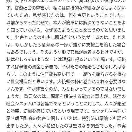
敗、天下り人事のようなものですが、実は私の父が官僚なんで
す。官僚社会の弊害が、私には間接的な体験ながらもよく聞い
ていたため、私が感じたのは、何を今更ということでした。
以前からあった問題で、本人が簡単には解決できないことをよ
く知っていながら、なぜあのようなことを言うのかと思いまし
た。弊害というのも少し曖昧だという気がするのは、たとえ
ば、もしかしたら兪炳彦の一家が誰かに支援金を渡した場合
もあるでしょう。そのような形で官民が癒着するわけですが、
私はむしろそのようなことは理解し得るという立場です。退職
すれば老後の資金も必要で、子供たちの結婚もさせなければな
らず、このように住居費も高い国で……腐敗を煽らざるを得な
い社会構造だと思います。大統領の枠に巻き込まれる必要はな
いんです。何が弊害なのか、みなわかっているのではないでし
ょうか。重要なのは、問題を解決する能力と意志が、既存の
社会システムには皆無であるということに対して、人々が絶望
と冷笑、幻滅を感じているという現実です。セウォル号事件が
示す韓国社会の弊害に関していえば、特別法の議論でも話が
出ましたが、人々が希望したのは聖域なき調査でした。事実