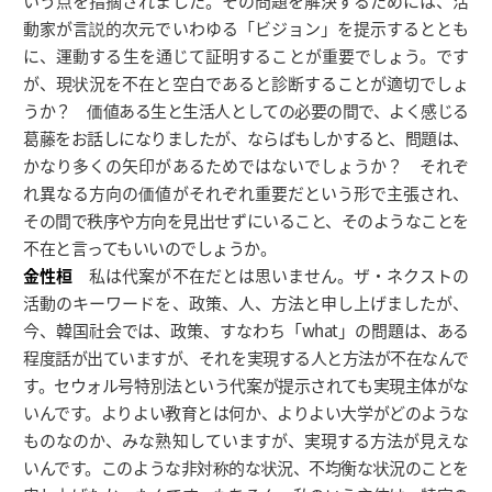
いう点を指摘されました。その問題を解決するためには、活
動家が言説的次元でいわゆる「ビジョン」を提示するととも
に、運動する生を通じて証明することが重要でしょう。です
が、現状況を不在と空白であると診断することが適切でしょ
うか？ 価値ある生と生活人としての必要の間で、よく感じる
葛藤をお話しになりましたが、ならばもしかすると、問題は、
かなり多くの矢印があるためではないでしょうか？ それぞ
れ異なる方向の価値がそれぞれ重要だという形で主張され、
その間で秩序や方向を見出せずにいること、そのようなことを
不在と言ってもいいのでしょうか。
金性桓
私は代案が不在だとは思いません。ザ・ネクストの
活動のキーワードを、政策、人、方法と申し上げましたが、
今、韓国社会では、政策、すなわち「what」の問題は、ある
程度話が出ていますが、それを実現する人と方法が不在なんで
す。セウォル号特別法という代案が提示されても実現主体がな
いんです。よりよい教育とは何か、よりよい大学がどのような
ものなのか、みな熟知していますが、実現する方法が見えな
いんです。このような非対称的な状況、不均衡な状況のことを