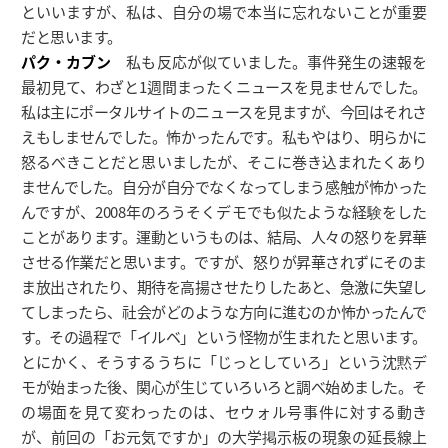
といいますが、私は、自分の場で本当に忘れないことが重要
だと思います。
パク・カブン
私も反応が似ていました。事件発生の速報を
最初見て、わざと1週間まったくニュースを見ませんでした。
私は主にポータルサイトのニュースを見ますが、今回はそれさ
えもしませんでした。怖かったんです。私もやはり、明らかに
怒るべきことだと思いましたが、そこに巻き込まれたくあり
ませんでした。自分が自分でなくなってしまう感触が怖かった
んですが、2008年のろうそくデモでも似たような経験をした
ことがあります。運動というものは、結局、人々の怒りを昇華
させる作業だと思います。ですが、怒りが昇華されずにそのま
ま放出されたり、期待を高揚させたりしたあと、急激に失望し
てしまったら、社会がどのような方向に進むのか怖かったんで
す。その過程で「イルベ」という怪物が生まれたと思います。
とにかく、そうするうちに「じっとしていろ」という沈黙デ
モが始まった後、関心が生じていろいろと調べ始めました。そ
の場面を見て変わったのは、セウォル号事件に対する動き
が、前回の「お元気ですか」の大学掲示板の現象の延長線上