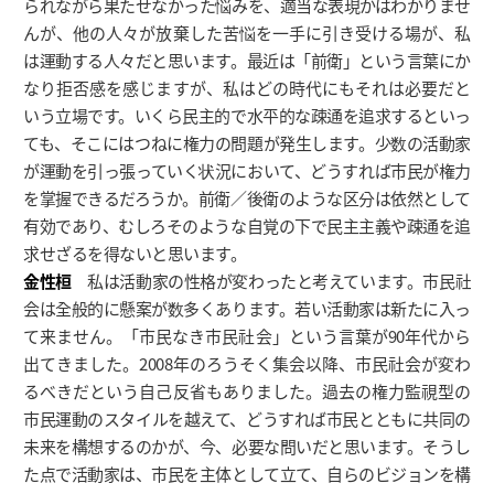
られながら果たせなかった悩みを、適当な表現かはわかりませ
んが、他の人々が放棄した苦悩を一手に引き受ける場が、私
は運動する人々だと思います。最近は「前衛」という言葉にか
なり拒否感を感じますが、私はどの時代にもそれは必要だと
いう立場です。いくら民主的で水平的な疎通を追求するといっ
ても、そこにはつねに権力の問題が発生します。少数の活動家
が運動を引っ張っていく状況において、どうすれば市民が権力
を掌握できるだろうか。前衛／後衛のような区分は依然として
有効であり、むしろそのような自覚の下で民主主義や疎通を追
求せざるを得ないと思います。
金性桓
私は活動家の性格が変わったと考えています。市民社
会は全般的に懸案が数多くあります。若い活動家は新たに入っ
て来ません。「市民なき市民社会」という言葉が90年代から
出てきました。2008年のろうそく集会以降、市民社会が変わ
るべきだという自己反省もありました。過去の権力監視型の
市民運動のスタイルを越えて、どうすれば市民とともに共同の
未来を構想するのかが、今、必要な問いだと思います。そうし
た点で活動家は、市民を主体として立て、自らのビジョンを構