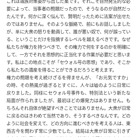
これは遺族対策委から出した案です。それこそ自然発生的な必
要によって、当事者の問題だったので、そうなるのが自然だっ
たんです。何かに深く悩んで、賢明だったために法案が出せた
のではありません。そのような脈絡で、前にもお話ししました
が、単に大衆の怒りを動員して、誰が悪い奴で、何が誤ってい
る、ということだけを指摘するレベルを越えるべきです。なぜ
私たちが権力を持つべきで、その権力で何をするのかを明確に
して、一方でそれを思想的に正当化する作業が必要だと思いま
す。私はこの地点こそが「セウォル号の思想」であり、そこか
ら私たちの遺産を得ることができるだろうと考えます。
権力の問題を考え続けざるを得ませんが、「お元気ですか」
の時、その熱風が過ぎるとすぐに、人々は嘘のように日常に
戻りました。同様にセウォル号事件も、特別法という新たな
局面が作られましたが、最初ほどの爆発力はありません。も
ちろんそれ自体が絶望すべきことではありません。大衆が日常
に戻るのはきわめて当然であり、そうするべきなんです。どの
ように社会を変えて、どの方向に進むべきかを考える人は、東
西古今を問わず常に少数でした。結局は大衆が日常に引きず