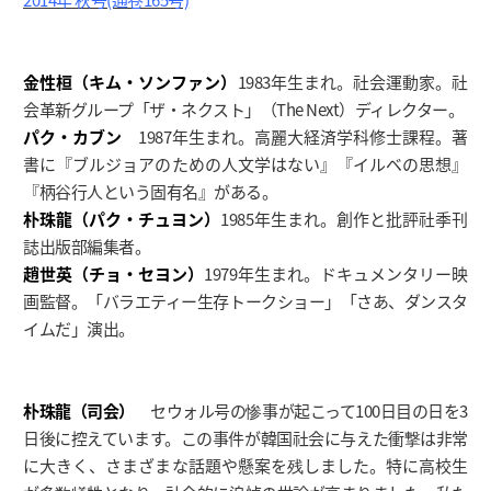
金性桓（キム・ソンファン）
1983年生まれ。社会運動家。社
会革新グループ「ザ・ネクスト」（The Next）ディレクター。
パク・カブン
1987年生まれ。高麗大経済学科修士課程。著
書に『ブルジョアのための人文学はない』『イルベの思想』
『柄谷行人という固有名』がある。
朴珠龍（パク・チュヨン）
1985年生まれ。創作と批評社季刊
誌出版部編集者。
趙世英（チョ・セヨン）
1979年生まれ。ドキュメンタリー映
画監督。「バラエティー生存トークショー」「さあ、ダンスタ
イムだ」演出。
朴珠龍（司会）
セウォル号の惨事が起こって100日目の日を3
日後に控えています。この事件が韓国社会に与えた衝撃は非常
に大きく、さまざまな話題や懸案を残しました。特に高校生