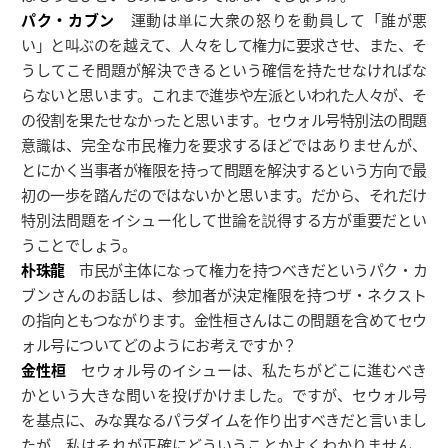
パク・カブン
運動は単に大衆の怒りを動員して「誰が悪
い」と叫ぶのを越えて、人々をして権力に要求させ、また、そ
うしてこそ問題が解決できるという確信を持たせなければな
らないと思います。これまで進歩や左派といわれた人々が、そ
の役割を果たせなかったと思います。セウォル号特別法の問題
意識は、完全な市民権力を要求するほどではありませんが、
とにかく当事者が権限を持って問題を解決するという方向で最
初の一歩を踏んだのではないかと思います。だから、それだけ
特別法問題をイシュー化して世論を説得する方が重要だとい
うことでしょう。
朴珠龍
市民が主体になって権力を持つべきだというパク・カ
ブンさんのお話しは、参加者が決定権限を持つザ・ネクスト
の指向ともつながります。金性桓さんはこの問題を含めてセウ
ォル号についてどのようにお考えですか？
金性桓
セウォル号のイシューは、私たちがどこに進むべき
かという大きな問いを投げかけました。ですが、セウォル号
を基点に、みな異なるパラダイムを作り出すべきだと言いまし
たが、私はそれが正確にどういうことかよくわかりません。