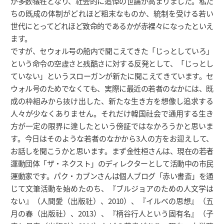
が多数犠牲となり、社会的に追悼の世論が高まりました。私た
ちの既成の体制がどれほど粗末なものか、統制を受ける若い
世代にとってどれほど致命的であるかが赤裸々になったといえ
ます。
ですが、セウォル号の船内で聞こえてきた「じっとしていろ」
という命令の空虚さと残酷さに対する反発として、「じっとし
ていない」というスローガンが新たに聞こえてきています。セ
ウォル号のためでなくても、実際に最近の若者のなかには、既
成の枠組みから抜け出した、新たな生き方を想像し追求する
人々が少なくありません。それだけ韓国社会で通用する生き
方が一定の限界に達したという傍証ではなかろうかと思いま
す。今日はそのような若者のなかから3人の方をお迎えして、
お話しを聞こうかと思います。まず金性桓さんは、現在の若者
運動団体「ザ・ネクスト」のディレクターとして活動中の市民
運動家です。パク・カブンさんは個人ブログ「赤い書斎」を通
じて文筆活動を始めたのち、『ブルジョアのための人文学は
ない』（人間愛（出版社）、2010）、『イルベの思想』（五
月の春（出版社）、2013）、『柄谷行人という固有名』（子