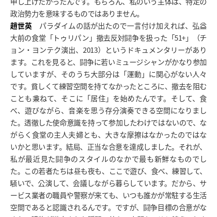
申し上げたかったんです。もちろん、私のいう主体は、特定の
政治勢力を意味するものではありません。
趙世英
パラダイムの話が出たので一言付け加えれば、弘益
大前の食堂「トゥリパン」撤去反対闘争を扱った「51+」（チ
ョン・ヨンテク演出、2013）というドキュメンタリーがあり
ます。これを見ると、闘争に若いミュージシャンがかなり参加
していますが、そのうち大部分は「運動」に関心がない人々
です。貧しくて練習空間を持てなかったところに、撤去を阻む
ことも兼ねて、そこに「居住」を始めたんです。そして、食
べ、遊びながら、音楽を思う存分演奏できる空間になりまし
た。透徹した使命意識を持って参加したわけではないので、な
がらく食堂の主人夫婦とも、大きな摩擦はなかったのではな
いかと思います。結局、正当な合意を達成しました。それが、
私が最近見た闘争のスタイルのなかで最も新鮮なものでし
た。この若者たちは昼も夜も、ここで遊び、食べ、練習して、
騒いで、公演して、会議しながら暮らしています。だから、サ
ービス業者の職員や警察が来ても、いつも誰かが常駐する生活
空間であると認識されるんです。ですが、闘争目標の合意がな