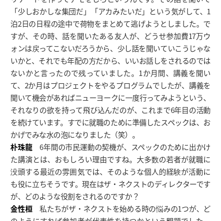
「少しおかしな集団だ」「アカみたいだ」という気がして、1
泊2日の日程の途中で荷物をまとめて逃げようとしました。で
すが、その時、話を聞いたある友人が、どうせ参加費17万ウ
ォンは戻ってこないだろうから、少し話を聞いていこうじゃな
いかと、それでも年配の方だから、いいお話しをされるのでは
ないかと言ったので残っていました。1か月間、講義を聞い
て、2か月はプロジェクトをやるプログラムでしたが、講義を
聞いて機会があればニューヨークに一度行ってみようという、
それなりの欲を持って飛び込んだのが、これまで6年目の活動
を続けています。すでに就職のために準備したスペックは、お
かげでみな水の泡になりました（笑）。
朴珠龍
6年間の市民運動の契機が、スペックのために出かけ
た講演とは、おもしろい理由ですね。大多数の若者が就職に
没頭する最近の雰囲気では、そのような個人的経験が活動に
も役に立ちそうです。現在はザ・ネクストのディレクターです
が、どのような役割をされるのですか？
金性桓
私たちがザ・ネクストを始める時の悩みの1つが、ど
のようにすれば参加者が代表性を持つかという問題でした。