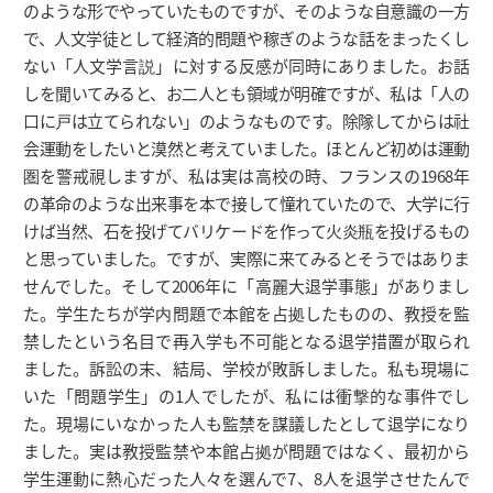
のような形でやっていたものですが、そのような自意識の一方
で、人文学徒として経済的問題や稼ぎのような話をまったくし
ない「人文学言説」に対する反感が同時にありました。お話
しを聞いてみると、お二人とも領域が明確ですが、私は「人の
口に戸は立てられない」のようなものです。除隊してからは社
会運動をしたいと漠然と考えていました。ほとんど初めは運動
圏を警戒視しますが、私は実は高校の時、フランスの1968年
の革命のような出来事を本で接して憧れていたので、大学に行
けば当然、石を投げてバリケードを作って火炎瓶を投げるもの
と思っていました。ですが、実際に来てみるとそうではありま
せんでした。そして2006年に「高麗大退学事態」がありまし
た。学生たちが学内問題で本館を占拠したものの、教授を監
禁したという名目で再入学も不可能となる退学措置が取られ
ました。訴訟の末、結局、学校が敗訴しました。私も現場に
いた「問題学生」の1人でしたが、私には衝撃的な事件でし
た。現場にいなかった人も監禁を謀議したとして退学になり
ました。実は教授監禁や本館占拠が問題ではなく、最初から
学生運動に熱心だった人々を選んで7、8人を退学させたんで