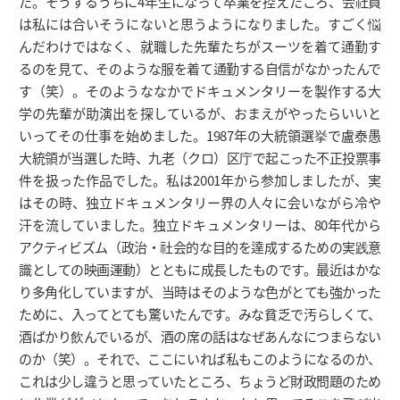
た。そうするうちに4年生になって卒業を控えたころ、会社員
は私には合いそうにないと思うようになりました。すごく悩
んだわけではなく、就職した先輩たちがスーツを着て通勤す
るのを見て、そのような服を着て通勤する自信がなかったんで
す（笑）。そのようななかでドキュメンタリーを製作する大
学の先輩が助演出を探しているが、おまえがやったらいいと
いってその仕事を始めました。1987年の大統領選挙で盧泰愚
大統領が当選した時、九老（クロ）区庁で起こった不正投票事
件を扱った作品でした。私は2001年から参加しましたが、実
はその時、独立ドキュメンタリー界の人々に会いながら冷や
汗を流していました。独立ドキュメンタリーは、80年代から
アクティビズム（政治・社会的な目的を達成するための実践意
識としての映画運動）とともに成長したものです。最近はかな
り多角化していますが、当時はそのような色がとても強かった
ために、入ってとても驚いたんです。みな貧乏で汚らしくて、
酒ばかり飲んでいるが、酒の席の話はなぜあんなにつまらない
のか（笑）。それで、ここにいれば私もこのようになるのか、
これは少し違うと思っていたところ、ちょうど財政問題のため