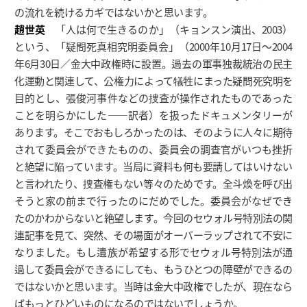
の流れを続けるカギではないかと思います。
趙世英
「人は何で生きるのか」（キョンスン演出、2003）
という、「疑問死真相究明委員会」（2000年10月17日～2004
年6月30日／金大中政権時に設置。過去の軍事独裁統治の民主
化運動と関連して、公権力によって犠牲にまった疑問死究明を
目的とし、張俊河事件などの捜査が操作されたものであった
ことを明らかにした――訳者）を扱ったドキュメンタリーが
あります。そこでおもしろかったのは、そのように人々に期待
されて委員会ができたものの、委員会の調査官がいつも挫折
と絶望に陥っています。当局に資料も何も要請してはいけない
と言われたり、捜査権もない等々のためです。全斗煥を呼び出
そうと家の前まで行ったのにだめでした。委員会がなぜでき
たのかわからないと絶望します。今回のセウォル号特別法の関
連記事を見て、突然、その場面がオーバーラップされて不安に
なりました。もし遺族が希望する形でセウォル号特別法が通
過して委員会ができるにしても、もうひとつの障壁ができるの
ではないかと思います。当時は金大中政権でしたが、現在なら
ばもっとひどいものになるのではないでしょうか。