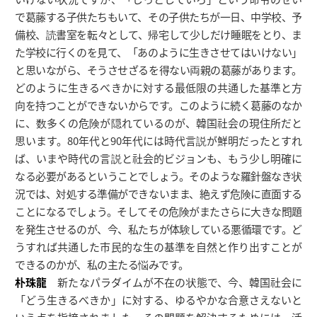
で葛藤する子供たちもいて、その子供たちが一日、中学校、予
備校、読書室を転々として、帰宅して少しだけ睡眠をとり、ま
た学校に行くのを見て、「あのように生きさせてはいけない」
と思いながら、そうさせざるを得ない両親の葛藤があります。
どのように生きるべきかに対する最低限の共通した基準と方
向を持つことができないからです。このように続く葛藤のなか
に、数多くの危険が隠れているのが、韓国社会の現住所だと
思います。80年代と90年代には時代言説が鮮明だったとすれ
ば、いまや時代の言説と社会的ビジョンも、もう少し明確に
なる必要があるということでしょう。そのような羅針盤なき状
況では、対処する準備ができないまま、絶えず危険に直面する
ことになるでしょう。そしてその危険がまたさらに大きな問題
を発生させるのが、今、私たちが体験している悪循環です。ど
うすれば共通した市民的な生の基準を自然と作り出すことが
できるのかが、私の主たる悩みです。
朴珠龍
新たなパラダイムが不在の状態で、今、韓国社会に
「どう生きるべきか」に対する、ゆるやかな合意さえないと