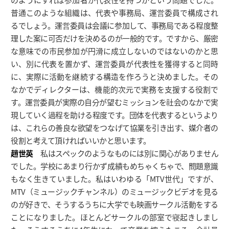
普通このような組織は、代表や事務局、運営委員で構成され
るでしょう。運営委員は会議に参加して、事務局である程度整
理した案に可否だけを決めるのが一般的です。ですから、厳密
な意味での市民参加が円滑に成立しないのではないのかと思
い、別に代表を置かず、運営委員が代表性を獲得すると同時
に、実際に活動を継続する構造を作ろうと決めました。その
なかでディレクターは、機能的次元で実務を支援する役割で
す。運営委員が実際の自分が望むミッションを社会のなかで実
現していく過程を助ける程度です。団体を代表するというより
は、これらの善良な欲望をつなげて協業を引き出す、媒介者の
役割と考えて頂ければいいかと思います。
趙世英
私はスペックのようなものには別に関心がありません
でした。学校にあまり行かず成績もめちゃくちゃで、問題意識
もなく生きていました。私はいわゆる「MTV世代」ですが、
MTV（ミュージックチャンネル）のミュージックビデオを見る
のが好きで、そうするうちに大学でも映画サークル活動をする
ことになりました。ほとんどサークルの部室で寝起きしまし