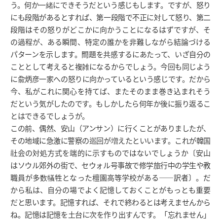
う。何か一緒にできそうだという感じもします。ですが、怒り
にも段階があるとすれば、第一段階で不正に対して怒り、第二
段階はその怒りがどこかに向かうことになるはずですが、そ
の過程が、ある瞬間、特定の誰かを非難しながら結論づける
パターンを示します。問題を共感するにあたって、いざ自分の
こととして考えると複雑になるからでしょう。今回も同じよう
に兪炳彦一家への怒りに向かっているという感じです。だから
今、私がこれに関心を持てば、またそのまま巻き込まれそう
だという気がしたのです。もしかしたら何年か後に振り返るこ
とはできるでしょうが。
この前、偶然、安山（アンサン）に行くことがありましたが、
その地域に急激に警察の巡回が増えたといいます。これが韓国
社会の対処方式を端的に示すものではないでしょうか〔安山
はソウル郊外の街で、セウォル号事故で修学旅行中の学生や教
職員が多数犠牲となった檀園高等学校がある――訳者〕。だ
から私は、自分の場でよく記憶しておくことがもっとも重要
だと思います。記憶すれば、それで終わるとは考えませんから
ね。記憶は記憶を土台に次を作り出すんです。「忘れません」