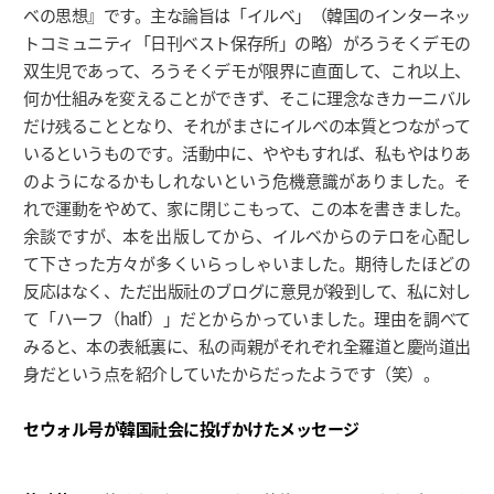
ベの思想』です。主な論旨は「イルベ」（韓国のインターネッ
トコミュニティ「日刊ベスト保存所」の略）がろうそくデモの
双生児であって、ろうそくデモが限界に直面して、これ以上、
何か仕組みを変えることができず、そこに理念なきカーニバル
だけ残ることとなり、それがまさにイルベの本質とつながって
いるというものです。活動中に、ややもすれば、私もやはりあ
のようになるかもしれないという危機意識がありました。そ
れで運動をやめて、家に閉じこもって、この本を書きました。
余談ですが、本を出版してから、イルベからのテロを心配し
て下さった方々が多くいらっしゃいました。期待したほどの
反応はなく、ただ出版社のブログに意見が殺到して、私に対し
て「ハーフ（half）」だとからかっていました。理由を調べて
みると、本の表紙裏に、私の両親がそれぞれ全羅道と慶尚道出
身だという点を紹介していたからだったようです（笑）。
セウォル号が韓国社会に投げかけたメッセージ