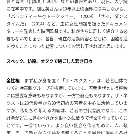
音と母音（出版社）2014）などの著書があり、現在、大学院
に在学中です。趙世英さんは10年以上映画界に従事しながら、
「バラエティー生存トークショー」（2009）「さあ、ダンス
タイムだ」（2014）など、主に女性問題を扱ったドキュメン
タリーを発表した映画監督です。私がさらに詳しく紹介する必
要もないでしょう。各自、現在の活動内容とともに、困難な道
を歩くことになった背景についてお話し下さればと思います。
スペック、彷徨、オタクで過ごした若き日々
金性桓
まず私が身を置く「ザ・ネクスト」は、若者団体で
なく社会革新グループを標榜しています。若者世代という呼称
には重要な意味もありますが、一方で弱点もあります。ザ・ネ
クストは20代後半から30代初めの若者を中心に活動していま
すが、私たちが考える内容は、若者の世代言説でなく、この
社会がどこに進むべきかを根本的に問うて代案を作っていくこ
とです。一言でいって、より良い社会を作るために、人、政
策、そして新たな方法論を準備することを目標に活動する社