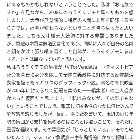
にあるものかもしれないということでした。私は「お元気で
すか」を見ながら、2008年のろうそくデモと違ったものを感
じました。大衆が無意識的に特定の人間に非難を転嫁するや
り方では、社会が変わらないということを自ら悟ったと思い
ました。もちろん朴槿恵大統領に対する非難もありました
が、問題の本質は鉄道民営化であり、同時に人々が自分の名前
と顔をかけて張り紙を書くこと自体が、ろうそくデモに参加
することとは異なっていると思います。
私はろうそくデモの象徴が「V For Vendetta」（ディストピア
社会を背景に身分を隠して全体主義政権に対抗する反体制活
動家を扱ったイギリスのグラフィック小説。同名の脚色映画
が2006年に封切られて話題を集めた――編集者）の主人公が
かぶった仮面だと思います。「私はみなだが、その誰でもな
い」ということでしょう。徹底して匿名性のなかに溶け込んで
解放感を感じましたが、反面、張り紙を書いて、周辺の同じ年
頃の集団から支持を集めるのはこれとは違うことで、それだけ
重要な経験です。その雰囲気が「じっとしていろ」デモでも続
いたんです。マスコミで兪炳彦一家を煽情的にかなり報道しま