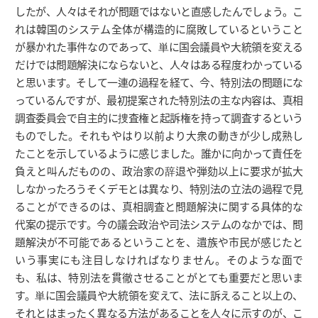
したが、人々はそれが問題ではないと直感したんでしょう。こ
れは韓国のシステム全体が構造的に腐敗しているということ
が暴かれた事件なのであって、単に国会議員や大統領を変える
だけでは問題解決にならないと、人々はある程度わかっている
と思います。そして一連の過程を経て、今、特別法の問題にな
っているんですが、最初提案された特別法の主な内容は、真相
調査委員会で自主的に捜査権と起訴権を持って調査するという
ものでした。それもやはり以前より大衆の動きが少し成熟し
たことを示しているように感じました。誰かに向かって責任を
負えと叫んだものの、政治家の辞退や弾劾以上に要求が拡大
しなかったろうそくデモとは異なり、特別法の立法の過程で見
ることができるのは、真相調査と問題解決に関する具体的な
代案の提示です。今の議会政治や司法システムのなかでは、問
題解決が不可能であるということを、遺族や市民が感じたと
いう事実にも注目しなければなりません。そのような面で
も、私は、特別法を貫徹させることがとても重要だと思いま
す。単に国会議員や大統領を変えて、法に訴えること以上の、
それとはまったく異なる方法があることを人々に示すのが、こ