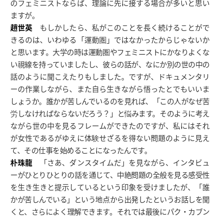
のフェミニストならば、理論に先に接する場合が多いと思い
ますが。
趙世英
もしかしたら、私がこのことを長く続けることがで
きるのは、いわゆる「運動圏」ではなかったからじゃないか
と思います。大学の時は運動圏やフェミニストにかなりよくな
い視線を持っていましたし、彼らの話が、なにか別の世の中の
話のように聞こえたりもしました。ですが、ドキュメンタリ
ーの作業しながら、また自ら生きながら悟ったとでもいいま
しょうか。誰かが苦しんでいるのを見れば、「この人がなぜ苦
労しなければならないだろう？」と悩みます。そのように考え
ながら世の中を見るフレームができたのですが、私にはそれ
が女性であるがゆえに体験せざるを得ない問題のように見え
て、その仕事を始めることになったんです。
朴珠龍
「さあ、ダンスタイムだ」を見ながら、インタビュ
ーがひとりひとりの話を通じて、中絶問題の全般を見る感受性
を生き生きと提示しているという印象を受けましたが、「誰
かが苦しんでいる」という地点から出発したというお話しを聞
くと、さらによく理解できます。それでは最後にパク・カブン