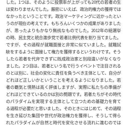
した。1つは、そのように投票率が上がっても20代の若者の生
は変わりませんでした。厳密にいえば、政治的権力の獲得では
なかったということです。政治マーケティングに近かったとい
うのが現在の考えです。もちろんいくつかの成果がありました
が、思ったよりもかなり無残なものでした。2012年の総選挙
の時、民主党と統合進歩党で若者比例代表を割り当てました。
ですが、その過程が就職面接と非常に似ていました。就職試
験をするように面接して権力を獲得するというわけです。そう
したら若者を代弁できずに既成政治家と別段違いがなくなり
ました。2つ目は、若者という名で行うイベントで注目される
のとは別に、社会の変化に責任を負うべき主体として、自分が
どれほど正しいかということを考えるようになりました。若
者の覇気と情熱は高く評価しますが、実際に私たちの準備が
どれほどできているのかは別の問題です。若者たちがその時代
のパラダイムを実現する主体として立つための基礎力を育て
る過程が必要だと思いました。そのときにはじめて、その過程
を生き延びた集団や世代が政治権力を獲得し、そうして得ら
れたパラダイムが自然と時代を変化させる流れに進むのでは