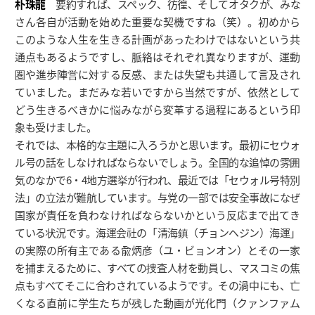
朴珠龍
要約すれば、スペック、彷徨、そしてオタクが、みな
さん各自が活動を始めた重要な契機ですね（笑）。初めから
このような人生を生きる計画があったわけではないという共
通点もあるようですし、脈絡はそれぞれ異なりますが、運動
圏や進歩陣営に対する反感、または失望も共通して言及され
ていました。まだみな若いですから当然ですが、依然として
どう生きるべきかに悩みながら変革する過程にあるという印
象も受けました。
それでは、本格的な主題に入ろうかと思います。最初にセウォ
ル号の話をしなければならないでしょう。全国的な追悼の雰囲
気のなかで6・4地方選挙が行われ、最近では「セウォル号特別
法」の立法が難航しています。与党の一部では安全事故になぜ
国家が責任を負わなければならないかという反応まで出てき
ている状況です。海運会社の「清海鎮（チョンヘジン）海運」
の実際の所有主である兪炳彦（ユ・ビョンオン）とその一家
を捕まえるために、すべての捜査人材を動員し、マスコミの焦
点もすべてそこに合わされているようです。その渦中にも、亡
くなる直前に学生たちが残した動画が光化門（クァンファム