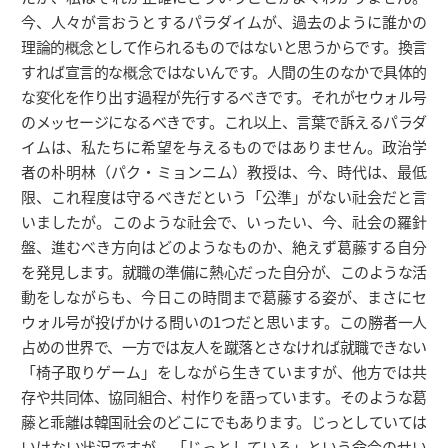
今、人々が言おうとするパラダイムが、過去のように誰かの
理論的概念として作られるものではないと思うからです。換言
すれば宣言的な概念ではないんです。人間の生のなかで具体的
な変化を作り出す過程が先行するべきです。それがセウォル号
のメッセージになるべきです。これ以上、言葉で訴えるパラダ
イムは、私たちに希望を与えるものではありません。政治学
者の朴明林（パク・ミョンニム）教授は、今、時代は、最低
限、これ程度は守るべきだという「公準」がない社会だと言
いましたが。このような社会で、いったい、今、社会の羅針
盤、進むべき方向はどのようなものか、絶えず葛藤する自分
を発見します。就職の準備に熱心だった自分が、このような活
動をしながらも、今日この時間まで葛藤する姿が、まさにセ
ウォル号が投げかける問いの1つだと思います。この勝者一人
占めの世界で、一方では友人を蹴落とさなければ就職できない
「椅子取りゲーム」をしながら生きていますが、他方では共
存や共同体、協同組合、村作りを語っています。そのような葛
藤と乖離は韓国社会のどこにでもあります。じっとしていては
いけない状況ですが、「じっとしていろ」という命令のせい