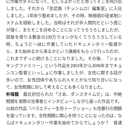
に作業がダメになって、むしろよかったと思ってそこを飛び出
しました。それから「忠武路（チュンムロ）編集室」に入社
しました。1年余り勤めましたが、その時、映画版の徒弟制シ
ステムを経験しました。当時はそれが非人間的だという感じ
が強く、またそこを辞めることになってうろうろしましたが、
部屋を借りる敷金の100万ウォンがなくてうろうろしている
時、ちょうど一緒に作業していたドキュメンタリー監督か
ら、また始めるから来るかという連絡をもらって行ったのが、
これまでずっと続けることになりました。その後、「ショッ
キングファミリー」という作品を2003年から2006年までキョ
ンスン監督といっしょに作業しましたが、女性に関する話が
多いので、女性団体やあちらの人々とかなり知り合いになっ
て、女性問題に対して考えることも多くなりました。
朴珠龍
最近封切られた「さあ、ダンスタイムだ」は、中絶
問題を実際の当事者とインタビューしながら扱った作品です。
以前の作品「バラエティー生存トークショー」も性暴行の問題
を扱っています。女性問題に関心を持つことになったのは、な
らばドキュメンタリー作業を始めてからでしょうか？ 普通