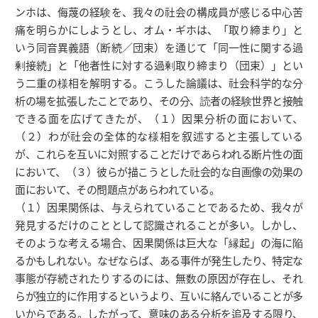
ンホは、侮蔑の経験を、我々の社会の構成員が感じる中心苦
痛を明らかにしようとし、オム・ギホは、「取り締まり」と
いう同音異義語（断続／団束）を通じて「同一性に関する過
剰接続」と「他者性に対する過剰取り締まり（団束）」とい
う二重の様相を解明する。こうした論議は、社会科学的な分
析の場を拡張したことであり、その分、読者の経験世界と接触
できる面を広げてきたが、（１）因果分析の面において、
（２）わが社会の全体的な様相を叙述すると主張している
が、これらを互いに対照することだけであらわれる断片性の面
において、（３）彼らが描こうとした社会的な自画像の効果の
面において、その問題点があらわれている。
（１）因果関係は、与えられていることであるため、我々が
発見するだけのこととして認識されることが多い。しかし、
そのような考える場合、因果関係は巨大な「縁起」の海に陥
るかもしれない。なぜならば、ある事件が発生したり、特定な
事態が存続されたりするのには、無数の原因が存在し、それ
らが独立的に作用するというより、互いに絡んでいることが多
いからである。したがって、意味のある分析を追及する限り、