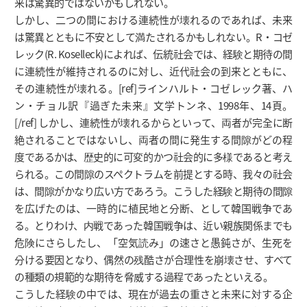
来は驚異的ではないかもしれない。
しかし、二つの間における連続性が壊れるのであれば、未来
は驚異とともに不安として満たされるかもしれない。R・コゼ
レック(R. Koselleck)によれば、伝統社会では、経験と期待の間
に連続性が維持されるのに対し、近代社会の到来とともに、
その連続性が壊れる。[ref]ラインハルト・コゼレック著、ハ
ン・チョル訳『過ぎた未来』文学トンネ、1998年、14頁。
[/ref] しかし、連続性が壊れるからといって、両者が完全に断
絶されることではないし、両者の間に発生する間隙がどの程
度であるかは、歴史的に可変的かつ社会的に多様であると考え
られる。この間隙のスペクトラムを前提とする時、我々の社会
は、間隙がかなり広い方であろう。こうした経験と期待の間隙
を広げたのは、一時的に植民地と分断、として韓国戦争であ
る。とりわけ、内戦であった韓国戦争は、近い親族関係までも
危険にさらしたし、「空気読み」の速さと愚鈍さが、生死を
分ける要因となり、偶然の残酷さが合理性を崩壊させ、すべて
の種類の規範的な期待を脅威する過程であったといえる。
こうした経験の中では、現在が過去の重さと未来に対する企