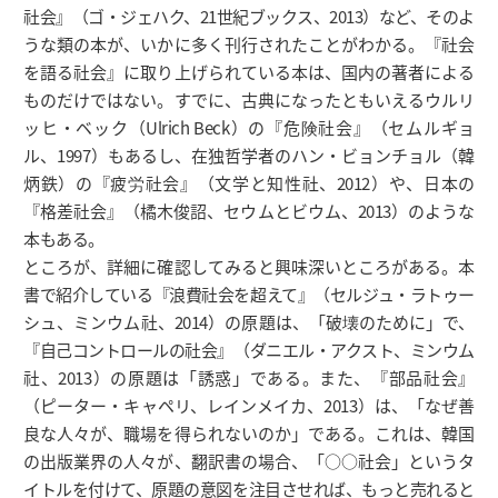
社会』（ゴ・ジェハク、21世紀ブックス、2013）など、そのよ
うな類の本が、いかに多く刊行されたことがわかる。『社会
を語る社会』に取り上げられている本は、国内の著者による
ものだけではない。すでに、古典になったともいえるウルリ
ッヒ・ベック（Ulrich Beck）の『危険社会』（セムルギョ
ル、1997）もあるし、在独哲学者のハン・ビョンチョル（韓
炳鉄）の『疲労社会』（文学と知性社、2012）や、日本の
『格差社会』（橘木俊詔、セウムとビウム、2013）のような
本もある。
ところが、詳細に確認してみると興味深いところがある。本
書で紹介している『浪費社会を超えて』（セルジュ・ラトゥー
シュ、ミンウム社、2014）の原題は、「破壊のために」で、
『自己コントロールの社会』（ダニエル・アクスト、ミンウム
社、2013）の原題は「誘惑」である。また、『部品社会』
（ピーター・キャペリ、レインメイカ、2013）は、「なぜ善
良な人々が、職場を得られないのか」である。これは、韓国
の出版業界の人々が、翻訳書の場合、「○○社会」というタ
イトルを付けて、原題の意図を注目させれば、もっと売れると