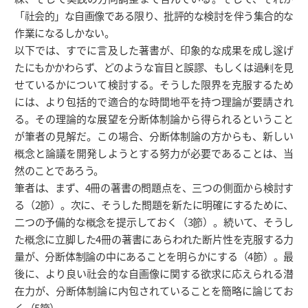
「社会的」な自画像である限り、批評的な検討を伴う集合的な
作業になるしかない。
以下では、すでに言及した著書が、印象的な成果を成し遂げ
たにもかかわらず、どのような盲目と誤謬、もしくは過剰を見
せているかについて検討する。そうした限界を克服するため
には、より包括的で適合的な時間地平を持つ理論が要請され
る。その理論的な展望を分断体制論から得られるということ
が筆者の見解だ。この場合、分断体制論の方からも、新しい
概念と論議を開発しようとする努力が必要であることは、当
然のことであろう。
筆者は、まず、4冊の著書の問題点を、三つの側面から検討す
る（2節）。次に、そうした問題を新たに明確にするために、
二つの予備的な概念を提示しておく（3節）。続いて、そうし
た概念に立脚した4冊の著書にあらわれた断片性を克服する力
量が、分断体制論の中にあることを明らかにする（4節）。最
後に、より良い社会的な自画像に関する欲求に応えられる潜
在力が、分断体制論に内包されていることを簡略に論じてお
く（5節）。