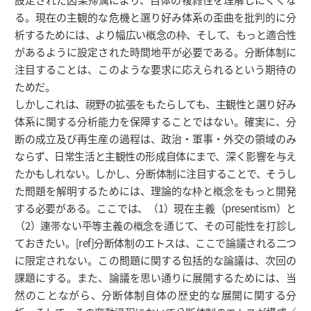
る。現在の主観的な危機と選り好み体系の歪曲を批判的に分
析するためには、より幅広い概念の枠、そして、もっと適合性
があるように設定された時間地平が必要である。分断体制に
注目することは、このような要求に応えられるという期待の
ためだ。
しかしこれは、視野の拡張をもたらしても、主観性と選り好み
体系に関する分析能力を保障することではない。確実に、分
断の成立及び再生産の過程は、政治・軍事・外交の領域のみ
ならず、日常生活と主観性の形成自体にまで、深く影響を与え
たかもしれない。しかし、分断体制に注目することで、そうし
た問題を解明するためには、理論的な枠と概念をもっと開発
する必要がある。ここでは、（1）現在主義（presentism）と
（2）連帯ない平等主義の概念を通じて、その可能性を打診し
ておきたい。[ref]分断体制のエトスは、ここで論議される二つ
に限定されない。この問題に関する包括的な論議は、次回の
課題にする。また、論議を思い通りに展開するためには、当
然のことながら、分断体制自体の歴史的な展開に関する分