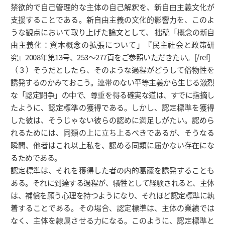
禁欲的で自己管理的な主体の自己解釈を、新自由主義文化が
支援することである。新自由主義の文化的影響力を、このよ
うな観点において取り上げた論文として、 拙稿「概念の新自
由主義化：資本概念の拡張について」『民主社会と政策研
究』2008年第13号、253～277頁をご参照いただきたい。[/ref]
（３）そうだとしたら、そのような過程がどうして俗物性を
誘発するのかみておこう。連帯のない平等主義から生じる激烈
な「認定闘争」の中で、尊重を得る確実な道は、すでに指摘し
たように、認定標準の獲得である。しかし、認定標準を獲得
した彼は、そうじゃない彼らの認めに満足しがたい。認めら
れるためには、同類の上に立ち上るべきであるが、そうなる
瞬間、他者はこれ以上私を、認める同類に届かない存在にな
るためである。
認定標準は、それを獲得した者の内的葛藤を誘発することも
ある。それに到達する過程が、犠牲として経験されると、主体
は、補償を願う心理を持つようになり、それほど認定標準に執
着することである。その場合、認定標準は、主体の業績では
なく、主体を隷属させる力になる。このように、認定標準と