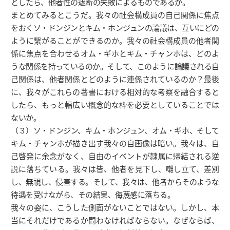
としたら、他者性の遮断の失敗によるものであるか。
まとめてみるとこうだ。我々の社会構成員の自己関係に焦点
をおくソ・ドンジンとキム・ホンジュンの論議は、互いにどの
ように繋がることができるのか。我々の社会構成員の他者関
係に焦点を合わせるオム・ギホとキム・チャンホは、どのよ
うな関係を持っているのか。そして、このように論議される自
己関係は、他者関係とどのように連係されているのか？最後
に、我々がこれらの著書における相対的な考察を融合すると
したら、もっと幅広い概念的な枠を必要としていることでは
ないか。
（３）ソ・ドンジン、キム・ホンジュン、オム・ギホ、そして
キム・チャンホが描き出す我々の自画像は暗い。我々は、自
己啓発に余念がなく、自由のイベントが隷属に帰結される逆
説に落ちている。我々は皆、他者を見下し、囃し立て、差別
し、無視し、侵害する。そして、我々は、他者からそのような
待遇を受けながら、その結果、侮蔑感に落ちる。
我々の姿に、こうした側面がないことではない。しかし、本
当にそれだけであるか問わなければならない。なぜならば、