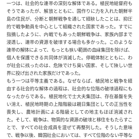
一つは、社会的な連帯の深刻な解体である。植民地総督府も
そうであったが、解放とともに、国作りに力を入れた朝鮮半
島の住民が、分断と朝鮮戦争を通して経験したことは、抑圧
的で戦争動員を中心として組織された国家であった。すでに
指摘したように、内戦でもあった朝鮮戦争は、家族内部まで
浸透し、連帯の資源を破壊する場合も多かった。このような
連帯の解体によって、もっとも狭い範囲の血縁集団を除けば、
個人を保護できる共同体が消滅した。停戦体制とともに、わ
が社会に残ったのは、危険でけち臭い国家、そして険しい世
界に投げ出された家族だけであった。
もう一つは平等主義である。なぜならば、植民地と戦争を経
由する社会的な解体の過程は、社会的な位階の破壊過程にも
なったからである。植民地化で士大夫集団は、存在基盤を失
い消え、植民地時期の上階階級は親日集団としての正当性を
喪失し、農地計画による階級としての地主もほぼ消滅され
た。そして、戦争は、物質的な資源の破壊と移住をもたらすこ
とで、すべての社会成員を混ぜて再整列した。そうした意味
で、戦争以後、韓国社会においては、すべて位階のない平等な