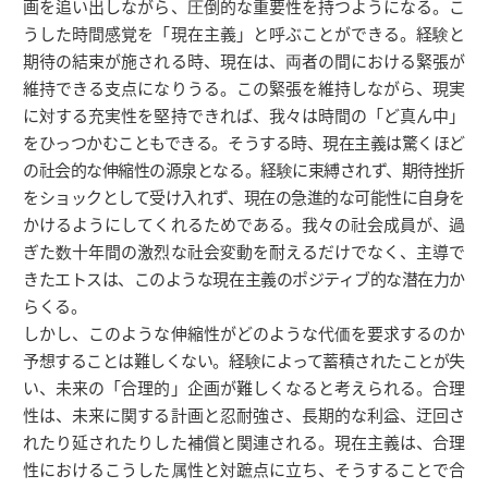
画を追い出しながら、圧倒的な重要性を持つようになる。こ
うした時間感覚を「現在主義」と呼ぶことができる。経験と
期待の結束が施される時、現在は、両者の間における緊張が
維持できる支点になりうる。この緊張を維持しながら、現実
に対する充実性を堅持できれば、我々は時間の「ど真ん中」
をひっつかむこともできる。そうする時、現在主義は驚くほど
の社会的な伸縮性の源泉となる。経験に束縛されず、期待挫折
をショックとして受け入れず、現在の急進的な可能性に自身を
かけるようにしてくれるためである。我々の社会成員が、過
ぎた数十年間の激烈な社会変動を耐えるだけでなく、主導で
きたエトスは、このような現在主義のポジティブ的な潜在力か
らくる。
しかし、このような伸縮性がどのような代価を要求するのか
予想することは難しくない。経験によって蓄積されたことが失
い、未来の「合理的」企画が難しくなると考えられる。合理
性は、未来に関する計画と忍耐強さ、長期的な利益、迂回さ
れたり延されたりした補償と関連される。現在主義は、合理
性におけるこうした属性と対蹠点に立ち、そうすることで合