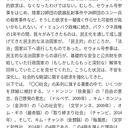
的欲求は、なくなったわけではない。むしろ、セウォル号参
事をはじめ、陸軍22師団の銃器乱射事件や28師団のユン一兵
の殺害事件など、そうした欲求を一層強く作らせた可能性が高
いかもしれない。イ・ミョンバク政権に続き、パク・クネ政権
の1年半の間、我々がみてきたものは、民主化を通して成し遂
げてきた民主的な法治国家が、「民主的」のどころか、「法
治」国家以下へ退行したものであった。セウォル号参事は、
民主的な法治国家からの退行が、基礎的な安全と公共財を供
給していた行政国家の（もしかしたらもっと深刻な）解体を
同伴していたことを見せてくれた。こうした状況は、不安を
深化し、社会的な眺望に関する欲求を強化してきた。
以下では、「〇〇社会」の系列に属する著書の中で、いくつか
を詳細に検討する。ソ・ドンジン（徐東振）の『自由の意
志、自己啓発の意志』（ドルベゲ、2009年）、キム・ホンジュ
ン（金洪中）の『心の社会学』（文学ドンネ、2009年）、オ
ム・ギホ（嚴奇鎬）の『取り締まり社会』（チャンビ、2014
年）、そして、キム・チャンホ（金賛鎬）の『侮蔑感』（文学
と知性社、2014年）の4冊である。この4冊を選んだ理由は、