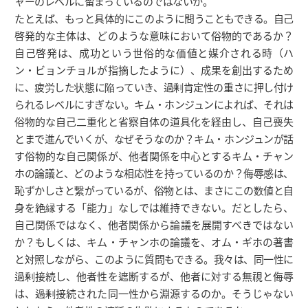
ャーのレベルに留まっているのではないか。
たとえば、もっと具体的にこのように問うこともできる。自己
啓発的な主体は、どのような意味において俗物的であるか？
自己啓発は、成功という世俗的な価値と媒介される時（ハ
ン・ビョンチョルが指摘したように）、成果を創出するため
に、疲労した状態に陥っていき、過剰肯定性の重さに押し付け
られるレベルにすぎない。キム・ホンジュンによれば、それは
俗物的な自己二重化と省察自体の道具化を経由し、自己喪失
とまで進んでいくが、なぜそうなのか？キム・ホンジュンが話
す俗物的な自己関係が、他者関係を中心とするキム・チャン
ホの論議と、どのような相応性を持っているのか？侮辱感は、
恥ずかしさと繋がっているが、俗物とは、まさにこの数値と自
身を絶縁する「能力」なしでは維持できない。だとしたら、
自己関係ではなく、他者関係から論議を展開すべきではない
か？もしくは、キム・チャンホの論議を、オム・ギホの著書
と対照しながら、このように質問もできる。我々は、同一性に
過剰接続し、他者性を遮断するが、他者に対する無視と侮辱
は、過剰接続された同一性から淵源するのか。そうじゃない