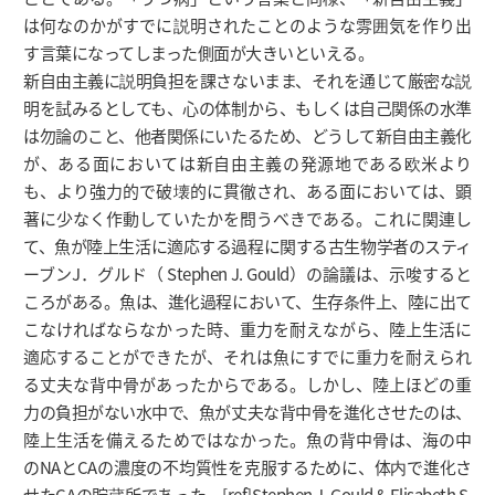
は何なのかがすでに説明されたことのような雰囲気を作り出
す言葉になってしまった側面が大きいといえる。
新自由主義に説明負担を課さないまま、それを通じて厳密な説
明を試みるとしても、心の体制から、もしくは自己関係の水準
は勿論のこと、他者関係にいたるため、どうして新自由主義化
が、ある面においては新自由主義の発源地である欧米より
も、より強力的で破壊的に貫徹され、ある面においては、顕
著に少なく作動していたかを問うべきである。これに関連し
て、魚が陸上生活に適応する過程に関する古生物学者のスティ
ーブンJ．グルド（ Stephen J. Gould）の論議は、示唆すると
ころがある。魚は、進化過程において、生存条件上、陸に出て
こなければならなかった時、重力を耐えながら、陸上生活に
適応することができたが、それは魚にすでに重力を耐えられ
る丈夫な背中骨があったからである。しかし、陸上ほどの重
力の負担がない水中で、魚が丈夫な背中骨を進化させたのは、
陸上生活を備えるためではなかった。魚の背中骨は、海の中
のNAとCAの濃度の不均質性を克服するために、体内で進化さ
せたCAの貯蔵所であった。[ref]Stephen J. Gould & Elisabeth S.