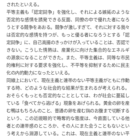
されたといえる。
平等主義も「認定闘争」を強化し、それによる嫉妬のような
否定的な感情を誘発できる反面、同僚の中で優れた者になろ
うとする競争をあおる。競争が激しすぎて、それに対する我々
は否定的な感情を持つが、もっと優る者になろうとする「認
定闘争」に、自己高揚のきっかけが入っていることは、否認で
きない。こうした情熱は、産業化に向けた集合的なエネルギ
の源泉になることができた。また、平等主義は、同等な市民
的権利に対する要求を強化し、不平等を抑制するために民主
化の内的動力になったといえる。
同線上において、現在主義と連帯のない平等主義がともに作動
する時、どのような社会的な結果が生まれるが考えられる。
おそらくもっとも否定的なこととしては、わが社会に蔓延し
ている「食べてから逃げる」現象をあげられる。黄金の卵を産
む鴨はもちろんのこと、普通の卵を産む鶏のお腹まで切断する
という、この近視眼的で略奪的な態度は、今直面している他
者との連帯感のところか、その人にまた会うこともないとい
う考えから淵源している。これは、現在主義と連帯のない平