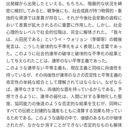
出発線から出発したといえる。もちろん、階層的な状況を綿
密に検討してみると、戦争後にも、社会成員が持つ物質的・象
徴的な資源では差異が存在し、それが今後社会変動の過程に
おいて差異が拡大されるのに重要に作用した。しかし、社会
心理的なレベルで社会的位階は、完全に解体された。「我々
は、火田民である」というイ・ウォリョン（李御寧）の戦後
発言は、こうした破壊的な平準化をよく表現した言葉であっ
た。このように社会的連帯の破壊と破壊的な平準化の結果と
して与えられたことは、連帯のない平等主義であった。
このような連帯ない平等主義も、現在主義と同様に両価性を
持っているが、その両価性が連帯のなさの否定性と平等主義の
肯定性の単純な結合として理解されてはならない。なぜなら
ば、連帯なさまでも、両価的な面を持っているからである。予
想できるように、連帯の弱化は、人間に対する事物化した態
度、協同能力の後退のような否定的な結果を生むが、同時に
すべての伝統と封建的な遺産もともに清算する効果も持ってい
るためである。このような過程の中で、価値のあるものが破壊
されたが、なかなか消すことができない否定的なものも解体