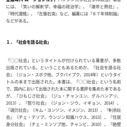
には、『笑いの解釈学、幸福の政治学』、『連帯と熱狂』、
『時代遺憾』、『左衝右突』など、編著には『８７年体制論』
などがある。
１．「社会を語る社会」
「○○社会」というタイトルが付けられている著書が、多数
出版されている。ということもあるためか、『社会を語る社
会』（ジョン・スボク他、ブクバイブク、2014年）というタイ
トルの本まで出版された。本書は、「○○社会」という名前
で、国内において出版された本に関する書評を集めた本である
が、『ひもじさ社会』（ジュ・チャンユン、グルハンアリ、
2013）、『怒り社会』（ジョン・ジウ、イギョン、2014）、
『過労社会』（キム・ヨンソン、イメジン、2013）、『剰余社
会』（チェ・テソプ、ウンジン知識ハウス、2013）、『住居
身分社会』（チェ・ミンソプ他、チャンビ、2010）、『絶壁