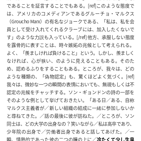
であることを証言することでもある。[ref]このような態度で
は、アメリカのコメディアンであるグルーチョ・マルクス
（Groucho Marx）の有名なジョークである、「私は、私を会
員として受け入れてくれるクラーブには、加入したくないで
す」のような力説も入っている。[/ref] 他方、承服しない態度
を露骨的に表すことは、時々嫉妬の兆候として考えられる。
よく、「羨ましければ負けること」という。しかし、羨ましく
なければ、心が狭い、のように見えることもある。そのた
め、認めるふりをすることもある。ところが、我々は、どの
ような種類の、「偽物認定」も、驚くほどよく気づく。[ref]
我々は、微妙な一つの瞬間の表情においても、無視もしくは不
認定の兆候をチャッチする。ソン・ギョンドンの詩の一部を
そのような例として挙げておきたい。「ある日／ある、自称
マルクス主義者が／新しい組織の結成に一緒に参加しないか
と尋ねてきた。／話の最後に彼が訪ねた。／ところが、ソン
同士は、どの大学の出身なの？笑いながら／私は高卒であり、
少年院の出身で／労働者出身であると話してあげた。／一
瞬、情熱的であった彼の二つの瞳の上に／
冷たくて少し生臭