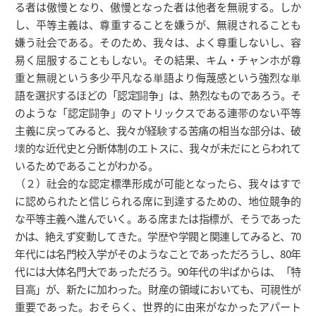
る者は傲慢となり、傲慢となった者は他者を無視する。しか
し、平等主義は、尊重することを嫌うが、無視されることも
嫌う社会である。そのため、我々は、よく尊重しないし、容
易く屈服することもしない。その結果、キム・チャンホが尊
重と無視という多少平凡なる単語より侮蔑感という強烈な単
語を選択するほどの「認定闘争」は、熱烈なものであろう。そ
のような「認定闘争」のマトリックスである連帯のない平等
主義に戻ってみると、我々が経験する苦痛の相当な部分は、破
壊的な近代史と分断体制のエトスに、我々が未だにとらわれて
いるためであることがわかる。
（２）社会的な認定標準形成が可能となったら、我々はすで
に認められたと信じられる席に到達するための、地位競争的
な平等主義へ進んでいく。ある席または指標が、そうであった
かは、絶えず変動してきた。学歴や学閥と関連してみると、70
年代には名門校入学がそのようなことであっただろうし、80年
代には大体名門大であっただろう。90年代の半ばからは、「特
目高」が、新たに加わった。財産の領域においても、可視性が
重要であった。おそらく、世界的に由来がなかったアパート