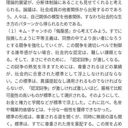
理論的展望が、分断体制論にあることも見せてくれると考え
られる。論議は、社会成員の他者関係から出発するのであろ
う。人々は、自己関係の模型を他者関係、すなわち社会的な生
き方のパターンから得られるためである。
（１）キム・チャンホの『侮蔑感』から考えてみよう。すでに
指摘したように平等主義は、同僚の中でより良い者になろう
とする競争を強化していくが、この競争を適切レベルで制御
する連帯感がない場合、社会的な認定は、難しい課題とな
る。そして、まさにそのために、「認定闘争」が激しくなる。
この闘争の熱気を冷ますためには、尊重されるほどの業績
が、社会的に合意された標準として浮上しなければならな
い。この標準は、異議提起なし通用されるものでなければな
らないが、「認定闘争」が激しければ激しいほど、厳格で比較
可能性の高いものが標準として選択される。そのようにして、
お金と権力と学閥などが標準で浮上した。これに比べ、名誉
や職業的価値などは、十分な一般性を獲得できなかった。
標準の形成は、尊重される道を開くが、同時に無視の道も開
く。標準は、すでに尊重された席を案配する。この席を占め