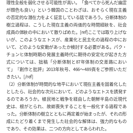
理性全般を弱化させる可能性が高い。「食べてから死んだ幽霊
が顔色も良い」という韓国のことわざは、おそらく現在主義
の否定的な潜在力をよく証言している話であろう。分断体制の
樹立過程は、こうした現在主義の両価的な時間経験を、社会
成員の体験の中において散りばめた。[ref]ここでは取り上げな
いが、このようなエトスが、産業化と民主化の過程の中にお
いて、どのような変動があったか検討する必要がある。パク・
チョンヒ体制時期の発展主義時代に期待の安定化が起きた方
式については、拙稿「分断体制と87年体制の交差路におい
て」『創作と批評』2013年秋号、466～489頁をご参照いただ
きたい。[/ref]
（2）分断体制が時間的な地平において現在主義を固着化した
としたら、社会的な次元において、どのようなエトスを誘発す
るのであろうか。植民地と戦争を経由した朝鮮半島の近現代
史は、根がとられ、故郷喪失することを一般化する過程であ
った。分断体制の樹立とともに再定着が始まったが、それの形
成にたどり着くまで発生した社会的な解体は、強力的なもの
であり、その効果は、二つの方向としてあらわれた。