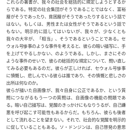
これらの著書が、我々の社会を総括的に規定しようとするか
らである。特定の社会集団がそうであることではなく、富裕
層がそうであったり、貧困層がそうであったりするという話で
はない。もしくは、男性または女性がそうであるという話で
もない。明示的に話してはいないが、我々が、少なくとも
我々の大半が、「相当」、そうであるということである。セ
ウォル号惨事のような事件を考えると、彼らの暗い描写に、手
を上げてやるしかない、のようである。しかし、まさにその
ような事件のせいで、彼らの総括的な規定について、問い直し
てみる必要もあるのだ。彼らが正しければ、セウォル号惨事
に憤慨し、悲しんでいる彼らは誰であり、その憤慨と悲しさの
出所は何なのか。
彼らが描いた自画像が、我々自身に公正であるか、という質
問につながるもう一つの質問は、自画像の機能の問題であ
る。暗い自己描写は、覚醒のきっかけにもなりうるが、自己嫌
悪を呼び起こす可能性もあるからだ。もちろん、彼らも後者
として流れることを望まない。それで、社会的な覚醒を明示的
に促していることもある。ソ・ドンジンは、自己啓発の意思