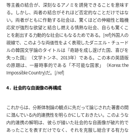
等主義の結合が、深刻なるアノミを誘発できることを意味す
る。しかし、両者の結合がそれほど否定的なことだけではな
い。両者がともに作動する社会は、驚くほどの伸縮性と臨機
応変が強烈な欲望と結合し燃える情熱な社会、自らも驚くこ
とを創出する力動的な社会にもなるためである。[ref]外国人の
視線で、このような両価性をよく表現したダニエル・チュード
ルの韓国文学論のタイトルは『奇跡を成し遂げた国、喜びを
失った国』（文学トンネ、2013年）である。この本の英語版
の原題は、一層時事的である「不可能な国家」（Korea: the
Impossible Country)だ。[/ref]
4．社会的な自画像の再構成
これからは、分断体制論の観点に先だって論じされた著書の間
に潜んでいる内的連携性を明らかにしておきたい。このような
内的連携の解明は、彼らが描いた社会的な自画像が破片的で
あったことを表すだけでなく、それを克服し総合する有力な