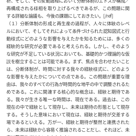
析、そして、その変動過程において分断体制のエトスが構成／
再構成される様相を取り上げるべきであるが、この問題に関
する詳細な論議も、今後の課題にしておきたい。[/ref]
（１）分断体制の形成と再生産の過程が、人々に体験のレベ
ルにおいて、そしてそれによって条件づけられた認知図式と行
動様式にどのような影響を与えたかを知るためには、多くの
経験的な研究が必要であると考えられる。しかし、そのよう
な研究が不足している状況においても、基礎的かつ理論的な仮
説を樹立することは可能である。まず、焦点を合わせたいこと
は、分断体制が、時間に対する我々の経験様式に、どのよう
な影響を与えたかについての点である。この問題が重要な理
由は、我々のすべての行為が時間的な地平の中で調整されるた
めである。これに関連する核心的な概念は、経験と期待であ
る。我々が生きる唯一な時間は、現在である。過去は、この
現在の中で経験として現存し、未来は期待の形態として現存
する。そうした意味において現在は、経験と期待が交差する
場であるといえる。万が一、経験と期待が整然と連携された
ら、未来は経験から容易く推論されることだし、それほど、未