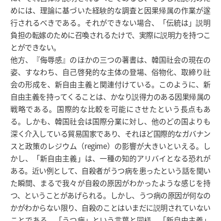
めには、理論に基づいた経験的な調査と因果帰属の作業が遂
行されるべきである。それができない場合、「伝統は」説明
負担の転嫁のために召喚されるたけで、実際に説明力を持つこ
とができない。
他方、『侮辱感』のほかの三つの著書は、韓国社会の現在の
姿、すなわち、自己啓発的な主体の登場、俗物化、取締り社
会の形成を、新自由主義と関連付けている。このように、新
自由主義を持ってくることは、かなり説得力のある因果帰属の
戦略である。国際的な比較を可能にさせたという長点もあ
る。しかも、韓国社会は国際分業に対し、他のどの国よりも
深く介入している貿易国家であり、それほど国際的なガバナン
スと政策のレジウム（regime）の影響が大きいといえる。し
かし、「新自由主義」は、一種の知的アリバイとなる恐れが
ある。近い例として、自殺者がうつ病を患ったという話を聞い
た瞬間、まるで我々が自殺の原因がわかったような感じを持
つ、ということがあげられる。しかし、うつ病の原因が何なの
かがわからない限り、自殺のことはいまだに説明されていない
ことである。「うつ病」という言葉と同様、「新自由主義」