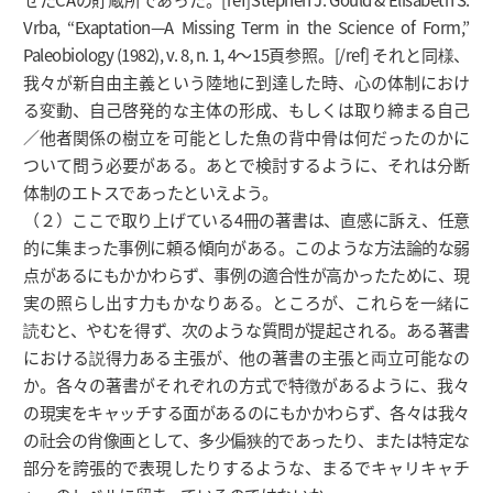
Vrba, “Exaptation—A Missing Term in the Science of Form,”
Paleobiology (1982), v. 8, n. 1, 4～15頁参照。[/ref] それと同様、
我々が新自由主義という陸地に到達した時、心の体制におけ
る変動、自己啓発的な主体の形成、もしくは取り締まる自己
／他者関係の樹立を可能とした魚の背中骨は何だったのかに
ついて問う必要がある。あとで検討するように、それは分断
体制のエトスであったといえよう。
（２）ここで取り上げている4冊の著書は、直感に訴え、任意
的に集まった事例に頼る傾向がある。このような方法論的な弱
点があるにもかかわらず、事例の適合性が高かったために、現
実の照らし出す力もかなりある。ところが、これらを一緒に
読むと、やむを得ず、次のような質問が提起される。ある著書
における説得力ある主張が、他の著書の主張と両立可能なの
か。各々の著書がそれぞれの方式で特徴があるように、我々
の現実をキャッチする面があるのにもかかわらず、各々は我々
の社会の肖像画として、多少偏狭的であったり、または特定な
部分を誇張的で表現したりするような、まるでキャリキャチ