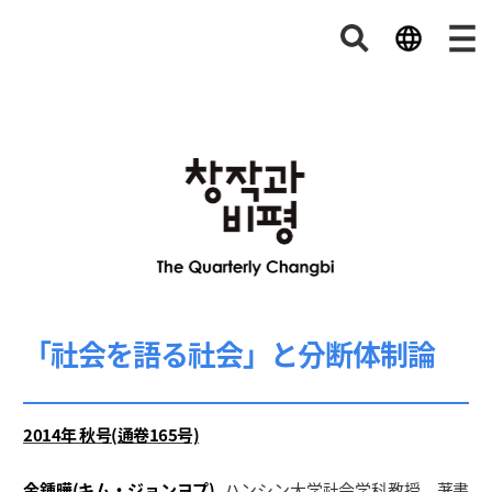
「社会を語る社会」と分断体制論
2014年 秋号(通卷165号)
金鍾曄(キム・ジョンヨプ)
ハンシン大学社会学科教授。著書