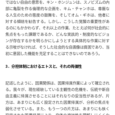
ではない自由の意思を、キン・ホンジュンは、スノビズムの内
部に亀裂を作る倫理的な企画を、キム・チャンホは、尊厳な
る人生のための態度の鼓舞を、そしてオム・ギホは、他者に
対する傾聴を勧告する。しかし、こうした覚醒の重要性があ
るのにもかかわらず、それ以上の作業、たとえば何が社会的に
焦点をもった課題であるか、どんな実践的・制度的なビジョ
ンが存在するかを明らかにしようとする具体的な作業に対す
る示唆がなければ、そうした社会的な自画像は貧困であり、当
初に意図した機能を充足することはできないのであろう。
3．分担体制におけるエトスと、それの両価性
記述したように、因果関係は、因果帰属作業によって確立され
る。我々が、現在経験している主観性の危機を、伝統や新自
由主義に帰属させることにはそれなりの妥当性があるが、片
方は、あまりにも広く設定された因果帰属が、分析の焦点を
弱化させている。また、もう一つの片方は、あまりにも狭く
設定された因果帰属により、自体の複雑性を理解しにくくな