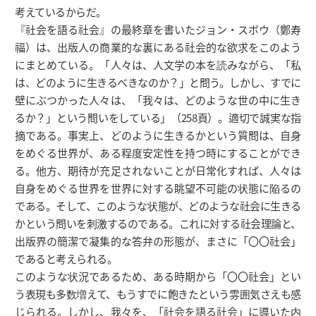
考えているからだ。
『社会を語る社会』の最終章を書いたジョン・スボウ（鄭寿
福）は、出版人の商業的な裏にある社会的な欲求をこのよう
にまとめている。「人々は、人文学の本を読みながら、「私
は、どのように生きるべきなのか？」と問う。しかし、すでに
壁にぶつかった人々は、「我々は、どのような世の中に生き
るか？」という問いをしている」（258頁）。適切で誠実な指
摘である。事実上、どのように生きるかという質問は、自身
をめぐる世界が、ある程度安定性を持つ時にすることができ
る。他方、期待が充足されないことが日常化すれば、人々は
自身をめぐる世界を世界に対する眺望不可能の状態に陥るの
である。そして、このような状態が、どのような社会に生きる
かという問いを刺激するのである。これに対する社会理論と、
出版界の簡潔で凝集的な答弁の形態が、まさに「〇〇社会」
であると考えられる。
このような状況であるため、ある時期から「〇〇社会」とい
う表現も多数増えて、もうすでに飽きたという雰囲気さえも感
じられる。しかし、我々を、「社会を語る社会」に導いた内