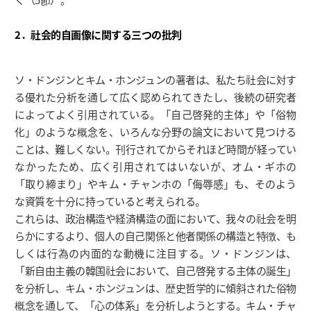
2．社会的自画像に関する三つの批判
ソ・ドンジンとキム・ホンジュンの著者は、私たち社会に対す
る優れた分析を通して広く認められてきたし、後続の研究者
によってよく引用されている。「自己啓発的主体」や「俗物
化」のような概念を、いろんな分野の論文において見つける
ことは、難しくない。刊行されてからそれほど時間が経ってい
なかったため、広く引用されてはいないが、オム・ギホの
「取り締まり」やキム・チャンホの「侮辱感」も、そのよう
な資質を十分に持っていると考えられる。
これらは、政治構造や経済構造の面において、我々の社会を明
らかにするより、個人の自己関係と他者関係の構造と特徴、も
しくは行為の内面的な動機に注目する。ソ・ドンジンは、
「新自由主義の韓国社会において、自己啓発する主体の誕生」
を分析し、キム・ホンジュンは、歴史哲学的に傾斜された俗物
概念を通して、「心の体系」を分析しようとする。キム・チャ