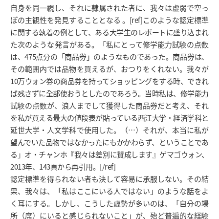
自身を同一視し、それに隷属された者に、我々は虚弱で空っ
ぽの主観性を発見することとなる 。[ref]このような認定標準
に関する執着の例として、ある大学生のレポートに盛り込まれ
た次のような発言がある。「私にとって修学能力試験の点数
は、475点分の「商品券」のようなものであった。商品券は、
その範囲内では品物を買えるが、おつりをくれない。我々が
10万ウォン券の商品券を持ってショッピングをする時、できれ
ば残さずに全部使おうとしたのであろう。当時私は、修学能力
試験の点数が、浪人までして獲得した商品券だと考え、それ
を私が買える最大の値段表が貼っている西江大学・経済学科と
延世大学・人文学科で使用した。（…）それが、本当に私が
望んでいた品物ではなかったにもかかわらず、ということであ
る」オ・チャンホ『我々は差別に賛成します』ゲマゴウォン、
2013年、143頁から再引用。[/ref]
認定標準を得られない者も決して容易に承服しない。その結
果、我々は、「私はここにいる人ではない」のような話をよ
く耳にする。しかし、こうした虚勢が多いのは、「自分の場
所（席）にいると感じられないこと」が、殆ど普遍的な経験