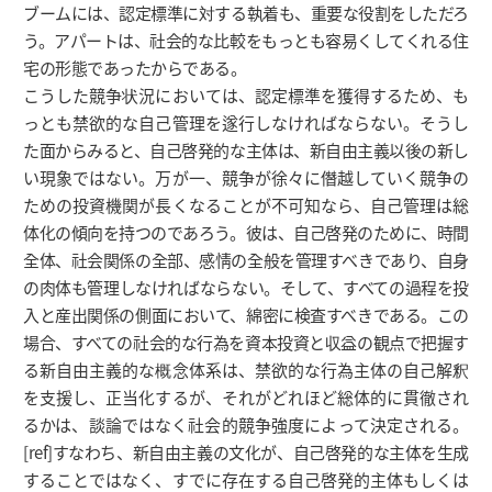
ブームには、認定標準に対する執着も、重要な役割をしただろ
う。アパートは、社会的な比較をもっとも容易くしてくれる住
宅の形態であったからである。
こうした競争状況においては、認定標準を獲得するため、も
っとも禁欲的な自己管理を遂行しなければならない。そうし
た面からみると、自己啓発的な主体は、新自由主義以後の新し
い現象ではない。万が一、競争が徐々に僭越していく競争の
ための投資機関が長くなることが不可知なら、自己管理は総
体化の傾向を持つのであろう。彼は、自己啓発のために、時間
全体、社会関係の全部、感情の全般を管理すべきであり、自身
の肉体も管理しなければならない。そして、すべての過程を投
入と産出関係の側面において、綿密に検査すべきである。この
場合、すべての社会的な行為を資本投資と収益の観点で把握す
る新自由主義的な概念体系は、禁欲的な行為主体の自己解釈
を支援し、正当化するが、それがどれほど総体的に貫徹され
るかは、談論ではなく社会的競争強度によって決定される。
[ref]すなわち、新自由主義の文化が、自己啓発的な主体を生成
することではなく、すでに存在する自己啓発的主体もしくは