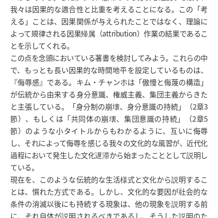
我々は因果的な適合性と比重を考えることになる。この「考
える」ことは、因果関係が与えられたことではなく、理論に
よって規律される因果帰属（attribution）作業の結果であるこ
とを示してくれる。
この点を念頭においている著書を検討してみよう。これらの中
で、もっとも長い因果的な時間地平を設定しているものは、
『侮辱感』である。キム・チャンホは「傲慢と侮蔑の構造」
が伝統から由来する身分意識、権威主義、集団主義からきた
と主張している。「身分制の崩壊、身分意識の持続」（2章3
節）、もしくは「共同体の崩壊、集団意識の持続」（2章5
節）のような小タイトルからもわかるように、互いに侮辱
し、それによって侮辱を感じる我々の文化的な風習が、近代化
過程において発生した文化遅滞から始まったこととして説明し
ている。
現在を、このような伝統的な生活様式と文化から説明するこ
とは、慣れた方式である。しかし、文化的な要因が社会的な
条件の消滅以後にも持続する現象は、他の現象を説明する前
に、それ自体が説明されるべきであるし、そうした説明のた