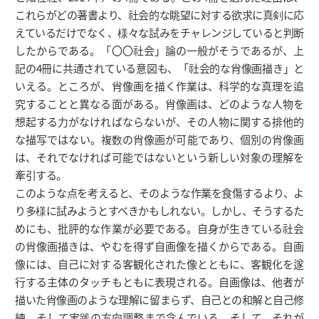
これらがどの著書より、社会的な眺望に対する欲求に真剣に応
えているだけでなく、様々な試みをチャレンジしていると判断
したからである。「〇〇社会」論の一般がそうであるが、上
記の4冊に共通されている意図も、「社会的な肖像画描き」と
いえる。ところが、肖像画を描く作業は、科学的な真理を追
究することと異なる面がある。肖像画は、どのような人物を
想起する力がなければならないが、その人物に関する排他的
な描写ではない。複数の肖像画が可能であり、個別の肖像画
は、それでなければ可能ではないという新しい対象の理解を
牽引する。
このような点を考えると、そのような作業を食傷するより、よ
り多様に試みようとすべきかもしれない。しかし、そうするた
めにも、批評的な作業が必要である。自身が生きている社会
の肖像画描きは、やむを得ず自画像を描くからである。自画
像には、自己に対する客観化された像とともに、客観化を遂
行する主体のタッチもともに表現される。自画像は、他者が
描いた肖像画のような理解に留まらず、自己との和解と自己修
練、そして実践の方向調整まで含んでいる。そして、それが