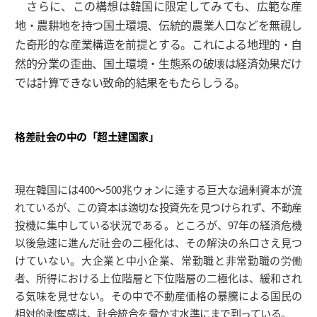
さらに、この構想は韓国に限定してみても、広範な産
地・農耕地を持つ国土環境、伝統的農業人口などを無視し
た奇形的な産業構造を前提とする。これによる地理的・自
然的分業の歪曲、国土環境・生態系の破壊は経済効果だけ
では計算できない致命的結果をもたらしうる。
格差社会の中の「超土建国家」
現在韓国には400～500兆ウォンに達する巨大な過剰資本が流
れているが、この資本は適切な投資先を見つけられず、不動産
投機に集中している状況である。ところが、97年の経済危機
以後急速に進んだ社会の二極化は、その解決の糸口さえ見つ
けていない。大企業と中小企業、常勤職と非常勤職の労働
者、所得における上位階層と下位階層の二極化は、緩和され
る気味を見せない。その中で不動産価格の暴騰による国民の
相対的剥奪感は、社会統合を脅かす水準にまで到っている。