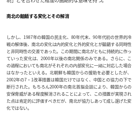
制」とを合わせた程度の画期的な意味を持つ。
南北の齟齬する変化とその解消
しかし、1987年の韓国の民主化、80年代末、90年代初の世界的冷
戦の解体後、南北の変化は内的変化と外的変化とが齟齬する同時性
と非同時性の交差であった。この期間に南北がともに持続的に作っ
ていった変化は、2000年以後の南北関係のみである。さらに、こ
の過程においても南北がそれぞれの内部変化に一緒に対応した場合
はなかったといえる。北朝鮮も韓国からの援助を必要としたが、
2002年の7・1改革措置は韓国だけではなく、中国との協力の下で
断行された。もちろん2000年の南北首脳会談により、韓国からの
安保脅威がある程度解消されることによって、この措置が実現され
た点は肯定的に評価すべきだが、南北が協力しあって成し遂げた変
化ではない。