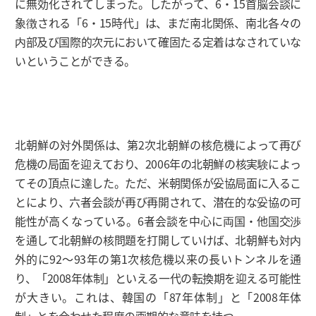
に無効化されてしまった。したがって、6・15首脳会談に
象徴される「6・15時代」は、まだ南北関係、南北各々の
内部及び国際的次元において確固たる定着はなされていな
いということができる。
北朝鮮の対外関係は、第2次北朝鮮の核危機によって再び
危機の局面を迎えており、2006年の北朝鮮の核実験によっ
てその頂点に達した。ただ、米朝関係が妥協局面に入るこ
とにより、六者会談が再び再開されて、潜在的な妥協の可
能性が高くなっている。6者会談を中心に両国・他国交渉
を通して北朝鮮の核問題を打開していけば、北朝鮮も対内
外的に92～93年の第1次核危機以来の長いトンネルを通
り、「2008年体制」といえる一代の転換期を迎える可能性
が大きい。これは、韓国の「87年体制」と「2008年体