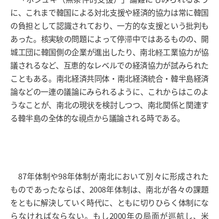
に、これまで韓国による対北支援や経済的協力は常に韓国
の負担として認識されており、一方的な支援という批判も
あった。核実験の問題によって停滞中ではあるものの、開
城工団に韓国側の企業が進出したり、南北軽工業協力が協
議されるなど、互恵的なレベルでの経済協力が試みられた
こともある。南北経済共同体・南北経済統合・韓半島経済
論などの一連の議論にみられるように、これからはこのよ
うなことが、南北の現状を検討しつつ、南北関係と関連す
る韓半島の全体的な視点から議論される時である。
87年体制や98年体制が南北において別々に形成された
ものであったならば、2008年体制は、南北が各々の課題
をともに解決していく時代に、ともに切りひらく体制にな
らなければならない。もし2000年の局面が巡航し、米