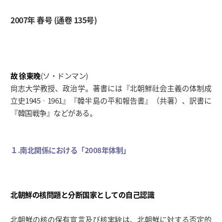
2007年 春号 (通卷 135号)
故 徐東晩
(ソ・ドンマン)
尙志大学教授、政治学。著書には『北朝鮮社会主義の体制成
立史1945‐1961』『韓半島の平和報告書』（共著）、訳書に
『韓国戦争』などがある。
１.南北関係における「2008年体制」
北朝鮮の核問題と分断国家としての自己認識
北朝鮮の核の保有宣言及び核実験は、北朝鮮に対する否定的