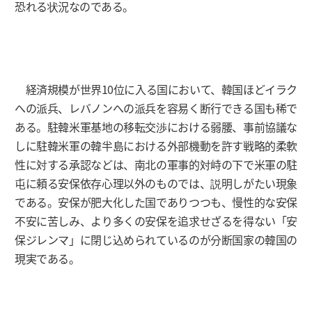
恐れる状況なのである。
経済規模が世界10位に入る国において、韓国ほどイラク
への派兵、レバノンへの派兵を容易く断行できる国も稀で
ある。駐韓米軍基地の移転交渉における弱腰、事前協議な
しに駐韓米軍の韓半島における外部機動を許す戦略的柔軟
性に対する承認などは、南北の軍事的対峙の下で米軍の駐
屯に頼る安保依存心理以外のものでは、説明しがたい現象
である。安保が肥大化した国でありつつも、慢性的な安保
不安に苦しみ、より多くの安保を追求せざるを得ない「安
保ジレンマ」に閉じ込められているのが分断国家の韓国の
現実である。