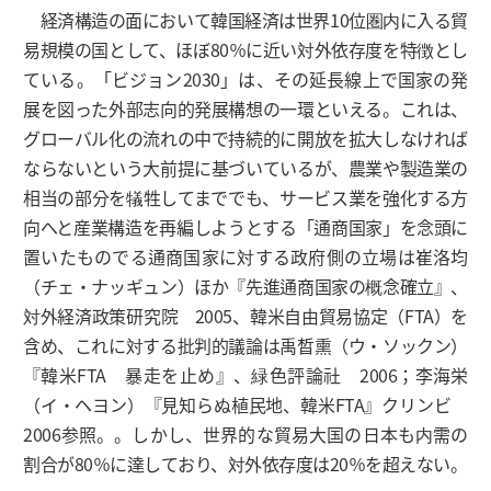
経済構造の面において韓国経済は世界10位圏内に入る貿
易規模の国として、ほぼ80％に近い対外依存度を特徴とし
ている。「ビジョン2030」は、その延長線上で国家の発
展を図った外部志向的発展構想の一環といえる。これは、
グローバル化の流れの中で持続的に開放を拡大しなければ
ならないという大前提に基づいているが、農業や製造業の
相当の部分を犠牲してまででも、サービス業を強化する方
向へと産業構造を再編しようとする「通商国家」を念頭に
置いたものでる通商国家に対する政府側の立場は崔洛均
（チェ・ナッギュン）ほか『先進通商国家の概念確立』、
対外経済政策研究院 2005、韓米自由貿易協定（FTA）を
含め、これに対する批判的議論は禹晳熏（ウ・ソックン）
『韓米FTA 暴走を止め』、緑色評論社 2006；李海栄
（イ・ヘヨン）『見知らぬ植民地、韓米FTA』クリンビ
2006参照。。しかし、世界的な貿易大国の日本も内需の
割合が80％に達しており、対外依存度は20％を超えない。