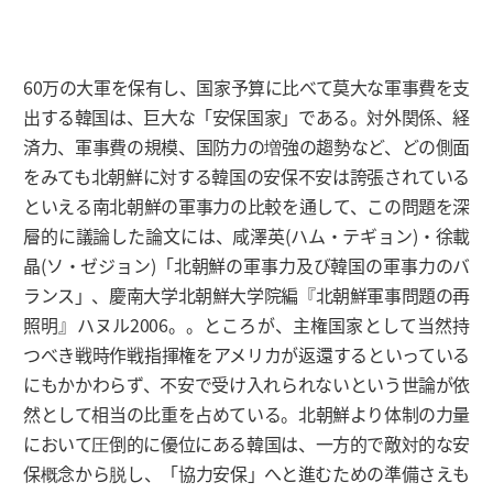
60万の大軍を保有し、国家予算に比べて莫大な軍事費を支
出する韓国は、巨大な「安保国家」である。対外関係、経
済力、軍事費の規模、国防力の増強の趨勢など、どの側面
をみても北朝鮮に対する韓国の安保不安は誇張されている
といえる南北朝鮮の軍事力の比較を通して、この問題を深
層的に議論した論文には、咸澤英(ハム・テギョン)・徐載
晶(ソ・ゼジョン)「北朝鮮の軍事力及び韓国の軍事力のバ
ランス」、慶南大学北朝鮮大学院編『北朝鮮軍事問題の再
照明』ハヌル2006。。ところが、主権国家として当然持
つべき戦時作戦指揮権をアメリカが返還するといっている
にもかかわらず、不安で受け入れられないという世論が依
然として相当の比重を占めている。北朝鮮より体制の力量
において圧倒的に優位にある韓国は、一方的で敵対的な安
保概念から脱し、「協力安保」へと進むための準備さえも