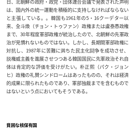
日、北朝鮮の政府・政党・団体連合会議で発表された声明
は、国内外の統一運動を積極的に支持しなければならない
と主張している。。韓国も1961年の5・16クーデター以
来、全斗煥（チョン・トゥファン）政権または盧泰愚政権
まで、30年程度軍部政権が統治したので、北朝鮮の先軍政
治が見慣れないものではない。しかし、長期間軍部政権に
対抗し、1987年に苦難に満ちた民主化闘争を成功させ、
脱権威主義を進展させつつある韓国国民に先軍政治それ自
体は肯定的な評価を受けがたい。朴正熙（パク・ジョン
ヒ）政権の礼賛シンドロームはあったものの、それは経済
的成果に限られたものであり、軍部独裁までを含むもので
はないという点においてもそうである。
貧困な核保有国