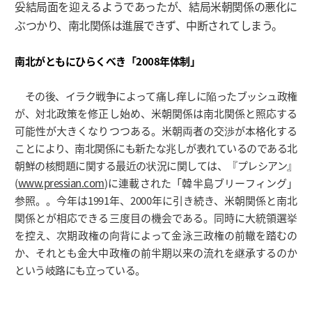
妥結局面を迎えるようであったが、結局米朝関係の悪化に
ぶつかり、南北関係は進展できず、中断されてしまう。
南北がともにひらくべき「2008年体制」
その後、イラク戦争によって痛し痒しに陥ったブッシュ政権
が、対北政策を修正し始め、米朝関係は南北関係と照応する
可能性が大きくなりつつある。米朝両者の交渉が本格化する
ことにより、南北関係にも新たな兆しが表れているのである北
朝鮮の核問題に関する最近の状況に関しては、『プレシアン』
(
www.pressian.com
)に連載された「韓半島ブリーフィング」
参照。。今年は1991年、2000年に引き続き、米朝関係と南北
関係とが相応できる三度目の機会である。同時に大統領選挙
を控え、次期政権の向背によって金泳三政権の前轍を踏むの
か、それとも金大中政権の前半期以来の流れを継承するのか
という岐路にも立っている。