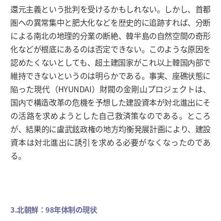
還元主義という批判を受けるかもしれない。しかし、首都
圏への異常集中と肥大化などを歴史的に追跡すれば、分断
による南北の地理的分業の断絶、韓半島の自然空間の奇形
化などが根底にあるのは否定できない。このような原因を
認めたくないとしても、超土建国家がこれ以上韓国内部で
維持できないというのは明らかである。事実、座礁状態に
陥った現代（HYUNDAI）財閥の金剛山プロジェクトは、
国内で構造改革の危機を予想した建設資本が対北進出にそ
の活路を求めようとした自己救済策なのである。ところ
が、結果的に盧武鉉政権の地方均衡発展計画により、建設
資本は対北進出に誘引を求める必要がなくなったのであ
る。
3.北朝鮮：98年体制の現状