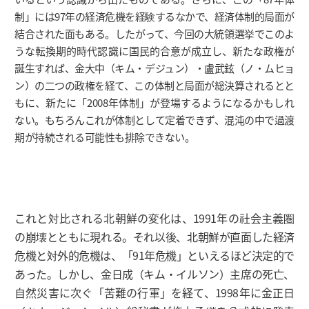
制」には97年の経済危機を経験するなかで、経済体制的局面が
結合された面もある。したがって、今回の大統領選挙でこのよ
うな転換期的時代認識に国民的合意が成立し、新たな政権が
誕生すれば、金大中（キム・デジュン）・盧武鉉（ノ・ムヒョ
ン）の二つの政権を経て、この体制と局面が総決算されるとと
もに、新たに「2008年体制」が登場するようになるかもしれ
ない。もちろんこれが体制として定着できず、混沌の中で過渡
期が持続される可能性も排除できない。
これと対比される北朝鮮の変化は、1991年の社会主義圏
の崩壊とともに現れる。それ以後、北朝鮮が直面した経済
危機と対外的危機は、「91年危機」といえるほど決定的で
あった。しかし、金日成（キム・イルソン）主席の死亡、
自然災害に次ぐ「苦難の行軍」を経て、1998年に金正日