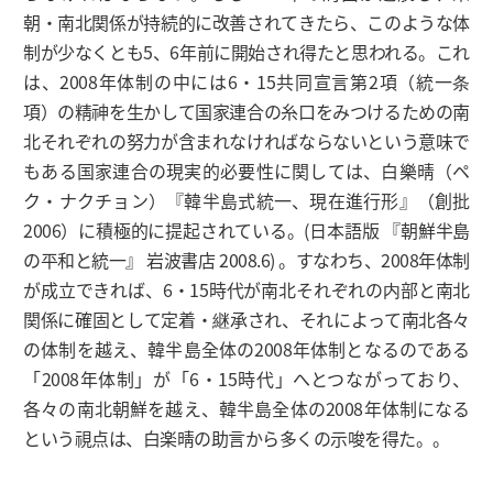
朝・南北関係が持続的に改善されてきたら、このような体
制が少なくとも5、6年前に開始され得たと思われる。これ
は、2008年体制の中には6・15共同宣言第2項（統一条
項）の精神を生かして国家連合の糸口をみつけるための南
北それぞれの努力が含まれなければならないという意味で
もある国家連合の現実的必要性に関しては、白樂晴（ペ
ク・ナクチョン）『韓半島式統一、現在進行形』（創批
2006）に積極的に提起されている。(日本語版
『朝鮮半島
の平和と統一』 岩波書店 2008.6
) 。すなわち、2008年体制
が成立できれば、6・15時代が南北それぞれの内部と南北
関係に確固として定着・継承され、それによって南北各々
の体制を越え、韓半島全体の2008年体制となるのである
「2008年体制」が「6・15時代」へとつながっており、
各々の南北朝鮮を越え、韓半島全体の2008年体制になる
という視点は、白楽晴の助言から多くの示唆を得た。。