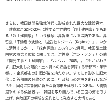
さらに、韓国は開発独裁時代に形成された巨大な建設資本、
土建資本がGDPの20％に達する世界的な「超土建国家」でもあ
る「超土建国家」という概念は禹晳熏による造語である。禹
晳熏「不動産の波動と『盧武鉉レジーム（Regime）』、いか
に清算するか」、『緑色評論』2007年1～2月号。韓国型土建
国家の概念と現状に関しては、洪性泰（ホン・ソンテ）の他
『開発工事と土建国家』、ハンウル 2005。。にもかかわら
ず、肥大化した建設・土木資本の収益を保障する新都市・革新
都市・企業都市の計画が後を絶たない。すでに奇形的に肥大
化した首都圏の分散のために、行政都市の建設を断行しなが
らも、同時に首都圏に新たな新都市を建設しつつある。大統領
選挙のある候補者は、 韓国を取り囲んでいる三面の海を取り
上げ、内陸運河の構想を公約として発表する実情である。