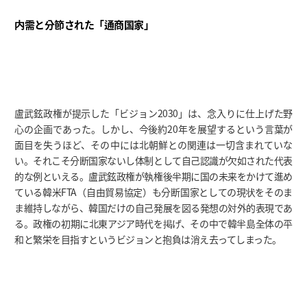
内需と分節された「通商国家」
盧武鉉政権が提示した「ビジョン2030」は、念入りに仕上げた野
心の企画であった。しかし、今後約20年を展望するという言葉が
面目を失うほど、その中には北朝鮮との関連は一切含まれていな
い。それこそ分断国家ないし体制として自己認識が欠如された代表
的な例といえる。盧武鉉政権が執権後半期に国の未来をかけて進め
ている韓米FTA（自由貿易協定）も分断国家としての現状をそのま
ま維持しながら、韓国だけの自己発展を図る発想の対外的表現であ
る。政権の初期に北東アジア時代を掲げ、その中で韓半島全体の平
和と繁栄を目指すというビジョンと抱負は消え去ってしまった。