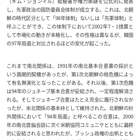
（キム・ジョンイル）総秘書が権力承継を公式的に発表
し、先軍政治の国防委員会体制が成立する。これは、北朝
鮮の時代区分として「98年体制」ないしは「先軍体制」と
呼ぶことができ、この体制下において2002年7・1措置と
して市場化の動きが本格化し、その性格は異なるが、韓国
の97年局面と対比されるほどの変化が起こった。
これまで南北関係は、1991年の南北基本合意書の採択と
いう画期的契機があったが、第1次北朝鮮の核危機によっ
て有名無実化となったことがある。それ以後、第1次危機
は94年のジュネーブ基本合意が妥結され、一定程度解消さ
れる。そしてジュネーブ合意はたとえ完全に履行されなか
ったが、米北関係の基本枠として維持された。北朝鮮の対
外関係において「94年局面」と呼べるこの合意は、2000
年の南北首脳会談に次ぐ米朝協同コミュニケとともに最終
的に妥結されると思われたが、ブッシュ政権の出帆ととも