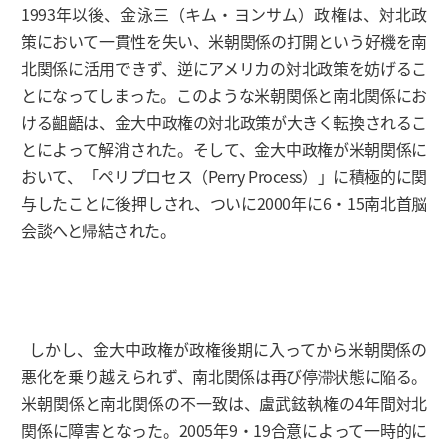
1993年以後、金泳三（キム・ヨンサム）政権は、対北政
策において一貫性を失い、米朝関係の打開という好機を南
北関係に活用できず、逆にアメリカの対北政策を妨げるこ
とになってしまった。このような米朝関係と南北関係にお
ける齟齬は、金大中政権の対北政策が大きく転換されるこ
とによって解消された。そして、金大中政権が米朝関係に
おいて、「ペリプロセス（Perry Process）」に積極的に関
与したことに後押しされ、ついに2000年に6・15南北首脳
会談へと帰結された。
しかし、金大中政権が政権後期に入ってから米朝関係の
悪化を乗り越えられず、南北関係は再び停滞状態に陥る。
米朝関係と南北関係の不一致は、盧武鉉執権の4年間対北
関係に障害となった。2005年9・19合意によって一時的に