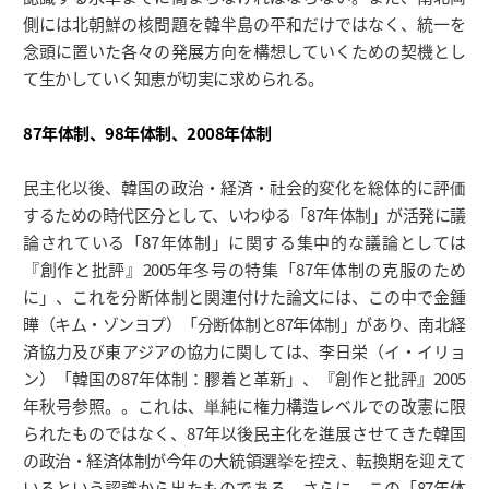
側には北朝鮮の核問題を韓半島の平和だけではなく、統一を
念頭に置いた各々の発展方向を構想していくための契機とし
て生かしていく知恵が切実に求められる。
87年体制、98年体制、2008年体制
民主化以後、韓国の政治・経済・社会的変化を総体的に評価
するための時代区分として、いわゆる「87年体制」が活発に議
論されている「87年体制」に関する集中的な議論としては
『創作と批評』2005年冬号の特集「87年体制の克服のため
に」、これを分断体制と関連付けた論文には、この中で金鍾
曄（キム・ゾンヨプ）「分断体制と87年体制」があり、南北経
済協力及び東アジアの協力に関しては、李日栄（イ・イリョ
ン）「韓国の87年体制：膠着と革新」、『創作と批評』2005
年秋号参照。。これは、単純に権力構造レベルでの改憲に限
られたものではなく、87年以後民主化を進展させてきた韓国
の政治・経済体制が今年の大統領選挙を控え、転換期を迎えて
いるという認識から出たものである。さらに、この「87年体