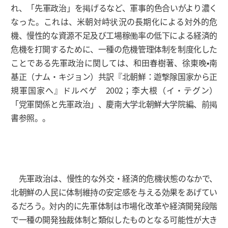
れ、「先軍政治」を掲げるなど、軍事的色合いがより濃く
なった。これは、米朝対峙状況の長期化による対外的危
機、慢性的な資源不足及び工場稼働率の低下による経済的
危機を打開するために、一種の危機管理体制を制度化した
ことである先軍政治に関しては、和田春樹著、徐東晩•南
基正（ナム・キジョン）共訳『北朝鮮：遊撃隊国家から正
規軍国家へ』ドルベゲ 2002；李大根（イ・テグン）
「党軍関係と先軍政治」、慶南大学北朝鮮大学院編、前掲
書参照。。
先軍政治は、慢性的な外交・経済的危機状態のなかで、
北朝鮮の人民に体制維持の安定感を与える効果をあげてい
るだろう。対内的に先軍体制は市場化改革や経済開発段階
で一種の開発独裁体制と類似したものとなる可能性が大き