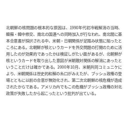
北朝鮮の核問題の根本的な原因は、1990年代初冷戦解消の当時、
韓蘇・韓中修交、南北の国連への同時加入が行なわれ、南北間に基
本合意書が採択される中、米朝・日朝関係が足踏み状態に陥ったと
ころにある。北朝鮮が核というカードを外交問題の打開のために活
用したのが効果的であったかは検証しがたい面があるが、北朝鮮が
核というカードを取り出した意図が米朝敵対関係の解消にあったと
いうことだけは確かである。2000年10月、米朝共同コミュニケに
より、米朝関係は歴史的和解の糸口がみえたが、ブッシュ政権の登
場とともに以前の合意が無効化され、第二次北朝鮮の核危機が造成
されたからである。アメリカ内でもこの危機がブッシュ政権の対北
政策が失敗したから起こったという批判が出ている。