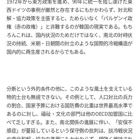
1972年から東方政策を進め、90年に統一を成し遂げた東
西ドイツの事例が厳然と存在するにもかかわらず、対北和
解・協力政策を主張すると、ためらいなく「パルゲンイ政
権（赤の政権）」と非難するのが韓国の現実である。もち
ろんこれは、国内状況のためだけではなく、南北の対峙状
況の持続、米朝・日朝間の対立のような国際的冷戦構造が
国内的に再生産されるからでもある。
分断という外的条件の他に、このような風土を支えている
物的土台も無視できない。その例として、人口対比の兵力
の割合、国家予算における国防費の比重は世界最高水準で
あるのに対し、福祉・文化の部門は他のOECD加盟国に比
べて乏しすぎる。また、南北関係の進展に伴い、「安保不
感症」が蔓延しているという保守側の批判は、脱冷戦状況
や南北和解・協力の進展にもかかわらず、根強く維持され