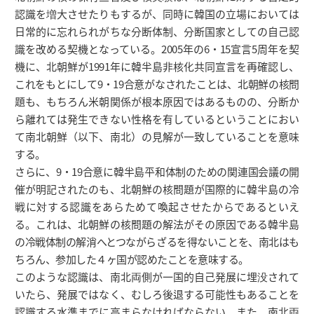
認識を増大させたりもするが、同時に韓国の立場においては
日常的に忘れられがちな分断体制、分断国家としての自己認
識を改める契機となっている。2005年の6・15宣言5周年を契
機に、北朝鮮が1991年に韓半島非核化共同宣言を再確認し、
これをもとにして9・19合意がなされたことは、北朝鮮の核問
題も、もちろん米朝関係が根本原因ではあるものの、分断か
ら離れては発生できない性格を有しているということにおい
て南北朝鮮（以下、南北）の見解が一致していることを意味
する。
さらに、9・19合意に韓半島平和体制のための関連国会議の開
催が明記されたのも、北朝鮮の核問題が国際的に韓半島の冷
戦に対する認識をあらためて喚起させたからであるといえ
る。これは、北朝鮮の核問題の解法がその原因である韓半島
の冷戦体制の解消へとつながらざるを得ないことを、南北はも
ちろん、参加した４ヶ国が認めたことを意味する。
このような認識は、南北両側が一国的自己発展に埋没されて
いたら、発展ではなく、むしろ後退する可能性もあることを
認識する水準までに高まらなければならない。また、南北両