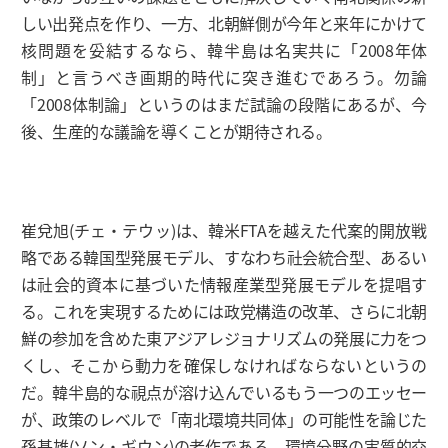
しい出発点を作り、一方、北朝鮮側が今年と来年にかけて
核問題を妥結するなら、韓半島は名実共に「2008年体
制」と言うべき画期的時代に突き進むであろう。勿論
「2008体制論」というのはまだ試論の段階にあるが、今
後、生産的な議論を導くことが期待される。
崔兌旭(チェ・テウッ)は、韓米FTAを越えた代案的開放戦
略である韓国型発展モデル、すなわち社会統合型、あるい
は社会的資本に基づいた情報産業型発展モデルを提唱す
る。これを実現するためには政党構造の改革、さらに北朝
鮮の参加を含めた東アジアレジョナリズムの発展に力をつ
くし、そこから動力を確保しなければならないというの
だ。韓半島的な視点が溶け込んでいるもう一つのエッセー
が、政策のレベルで「南北環境共同体」の可能性を論じた
孫基雄(ソン・ギウン)の老作である。環境分野の実質的交