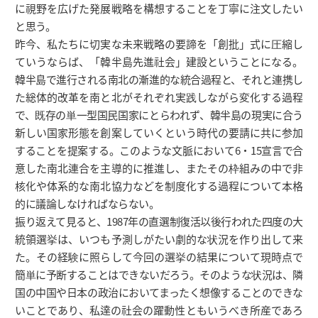
に視野を広げた発展戦略を構想することを丁寧に注文したい
と思う。
昨今、私たちに切実な未来戦略の要諦を「創批」式に圧縮し
ていうならば、「韓半島先進社会」建設ということになる。
韓半島で進行される南北の漸進的な統合過程と、それと連携し
た総体的改革を南と北がそれぞれ実践しながら変化する過程
で、既存の単一型国民国家にとらわれず、韓半島の現実に合う
新しい国家形態を創案していくという時代の要請に共に参加
することを提案する。このような文脈において6・15宣言で合
意した南北連合を主導的に推進し、またその枠組みの中で非
核化や体系的な南北協力などを制度化する過程について本格
的に議論しなければならない。
振り返えて見ると、1987年の直選制復活以後行われた四度の大
統領選挙は、いつも予測しがたい劇的な状況を作り出して来
た。その経験に照らして今回の選挙の結果について現時点で
簡単に予断することはできないだろう。そのような状況は、隣
国の中国や日本の政治においてまったく想像することのできな
いことであり、私達の社会の躍動性ともいうべき所産であろ