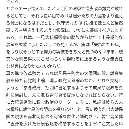
である。
ところで一歩進んで、たとえ今回の選挙で進歩改革勢力が敗れ
るとしても、それは長い目でみれば自分たちの力量をより鍛え
る機会になるはずだとし、保守勢力の (再)執権をほとんど当然
視する主張さえ出るような状況は、いかにも憂慮すべきことで
ある。それは、一見大統領選挙の勝敗から離れて中長期的な
展望を柔軟に示したようにも見えるが、実は「失われた10年」
を取り戻そうとする勢力の実像をきちんと見つめないまま、現
実的な利害得失にこだわらない観察者に止まるような無責任
な発言になりかねないからだ。
真の進歩改革勢力であれば凡民主勢力の大同団結論、離合集
散を経た新党創出論、進歩政党大望論のなか、どれを支持し
ようと「参与政府」批判に自足するよりその成果や限界を真
剣に検討し、先に進む青写真を提示しなければならない。特
に大統領選挙に臨む政治のリーダーたちに、私達は彼らの未
来構想に韓半島的な視点を盛り込むこと、言い換えれば大韓民
国の現状を南北関係の不可避な変化と連動させ、韓半島全体
に視野を広げた発展戦略を構想することを丁寧に注文したい