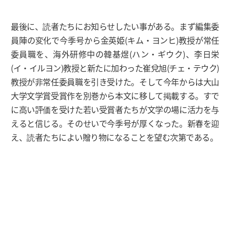
最後に、読者たちにお知らせしたい事がある。まず編集委
員陣の変化で今季号から金英姫(キム・ヨンヒ)教授が常任
委員職を、海外研修中の韓基煜(ハン・ギウク)、李日栄
(イ・イルヨン)教授と新たに加わった崔兌旭(チェ・テウク)
教授が非常任委員職を引き受けた。そして今年からは大山
大学文学賞受賞作を別巻から本文に移して掲載する。すで
に高い評価を受けた若い受賞者たちが文学の場に活力を与
えると信じる。そのせいで今季号が厚くなった。新春を迎
え、読者たちによい贈り物になることを望む次第である。