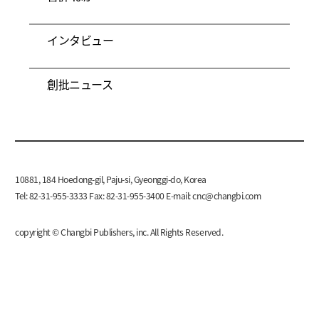
インタビュー
創批ニュース
10881, 184 Hoedong-gil, Paju-si, Gyeonggi-do, Korea
Tel: 82-31-955-3333 Fax: 82-31-955-3400 E-mail:
cnc@changbi.com
copyright © Changbi Publishers, inc. All Rights Reserved.