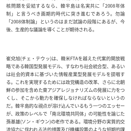
核問題を妥結するなら、韓半島は名実共に「2008年体
制」と言うべき画期的時代に突き進むであろう。勿論
「2008体制論」というのはまだ試論の段階にあるが、今
後、生産的な議論を導くことが期待される。
崔兌旭(チェ・テウッ)は、韓米FTAを越えた代案的開放戦
略である韓国型発展モデル、すなわち社会統合型、あるい
は社会的資本に基づいた情報産業型発展モデルを提唱す
る。これを実現するためには政党構造の改革、さらに北朝
鮮の参加を含めた東アジアレジョナリズムの発展に力をつ
くし、そこから動力を確保しなければならないというの
だ。韓半島的な視点が溶け込んでいるもう一つのエッセー
が、政策のレベルで「南北環境共同体」の可能性を論じた
孫基雄(ソン・ギウン)の老作である。環境分野の実質的交
流協力に伴われる法的措置及び機構設置のような短期的課