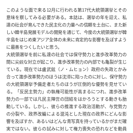
このような面で来る12月に行われる第17代大統領選挙とその
意味を察してみる必要がある。本誌は、選挙の年を迎え、私
達の社会が育んできた民主化の力量への信頼を土台に、また新
しい韓半島発展モデルの開発を通じて、今度の大統領選挙が韓
半島をはじめ東アジア全体の未来に肯定的な影響を及ぼすよう
に最善をつくしたいと思う。
大統領選挙を前に私達の社会では保守勢力と進歩改革勢力の
間に尖鋭な対立が起こり、進歩改革勢力の内部でも亀裂が生じ
ている。現在では盧武鉉（ノ・ムヒョン）政府の失政とかみ
合って進歩改革勢力のほうは沈滞に陷ったのに対し、保守勢力
の大統領選挙予備走者たちのほうが圧倒的な優勢を見せてい
る。「反民主勢力」の執権可能性が高まるにつれ、進歩改革
勢力の一部では凡民主陣営の団結をはかろうとする動きも胎
動している。しかし、彼らの推進する政治活動が、与党勢力
の分裂や、政界改編による混沌とした現在の政界にどんな影
響を及ぼすか、あるいはどんな青写真を持っているかがまだ確
実ではない。彼らの試みに対して権力喪失の恐れなどを動員