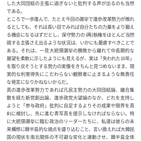
した大同団結の主張に過ぎないと批判する声が出るのも当然
である。
ところで一歩進んで、たとえ今回の選挙で進歩改革勢力が敗れ
るとしても、それは長い目でみれば自分たちの力量をより鍛え
る機会になるはずだとし、保守勢力の (再)執権をほとんど当然
視する主張さえ出るような状況は、いかにも憂慮すべきことで
ある。それは、一見大統領選挙の勝敗から離れて中長期的な
展望を柔軟に示したようにも見えるが、実は「失われた10年」
を取り戻そうとする勢力の実像をきちんと見つめないまま、現
実的な利害得失にこだわらない観察者に止まるような無責任
な発言になりかねないからだ。
真の進歩改革勢力であれば凡民主勢力の大同団結論、離合集
散を経た新党創出論、進歩政党大望論のなか、どれを支持し
ようと「参与政府」批判に自足するよりその成果や限界を真
剣に検討し、先に進む青写真を提示しなければならない。特
に大統領選挙に臨む政治のリーダーたちに、私達は彼らの未
来構想に韓半島的な視点を盛り込むこと、言い換えれば大韓民
国の現状を南北関係の不可避な変化と連動させ、韓半島全体