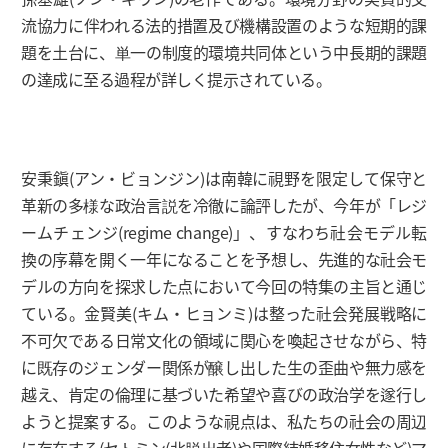
流協力に伴われる法的措置及び機構設置のような短期的課
題を土台に、単一の制度的環境共同体という中長期的課題
の達成に至る過程が詳しく提示されている。
安秉鎭(アン・ビョンジン)は南韓に視野を限定して保守と
革新の多様な政治言説を冷徹に論評したが、今年が「レジ
ームチェンジ(regime change)」、すなわち社会モデル転
換の序幕を開く一年になることを予想し、先進的な社会モ
デルの方向を探求した点において今回の特集の主旨と通じ
ている。金賢美(キム・ヒョンミ)は整った社会発展戦略に
不可欠である日常文化の領域に関心を喚起させながら、特
に既存のジェンダー関係が醸し出した生の歪曲や無力感を
越え、肯定の倫理に基づいた希望や喜びの政治学を遂行し
ようと提案する。このような視点は、私たちの社会の周辺