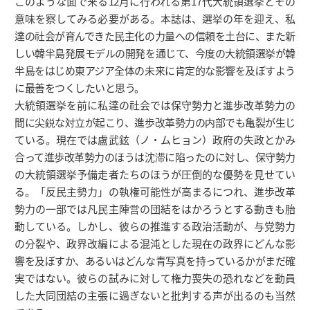
このような面で来る12月に行われる第17代大統領選挙とその
意味を察してみる必要がある。本誌は、選挙の年を迎え、私
達の社会が育んできた民主化の力量への信頼を土台に、また新
しい韓半島発展モデルの開発を通じて、今度の大統領選挙が韓
半島をはじめ東アジア全体の未来に肯定的な影響を及ぼすよう
に最善をつくしたいと思う。
大統領選挙を前に私達の社会では保守勢力と進歩改革勢力の
間に尖鋭な対立が起こり、進歩改革勢力の内部でも亀裂が生じ
ている。現在では盧武鉉（ノ・ムヒョン）政府の失政とかみ
合って進歩改革勢力のほうは沈滞に陷ったのに対し、保守勢力
の大統領選挙予備走者たちのほうが圧倒的な優勢を見せてい
る。「反民主勢力」の執権可能性が高まるにつれ、進歩改革
勢力の一部では凡民主陣営の団結をはかろうとする動きも胎
動している。しかし、彼らの推進する政治活動が、与党勢力
の分裂や、政界改編による混沌とした現在の政界にどんな影
響を及ぼすか、あるいはどんな青写真を持っているかがまだ確
実ではない。彼らの試みに対して権力喪失の恐れなどを動員
した大同団結の主張に過ぎないと批判する声が出るのも当然