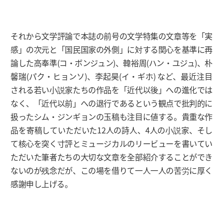
それから文学評論で本誌の前号の文学特集の文章等を「実
感」の次元と「国民国家の外側」に対する関心を基準に再
論した高奉準(コ・ボンジュン)、韓裕周(ハン・ユジュ)、朴
馨瑞(パク・ヒョンソ)、李起昊(イ・ギホ) など、最近注目
される若い小説家たちの作品を「近代以後」への進化では
なく、「近代以前」への退行であるという観点で批判的に
扱ったシム・ジンギョンの玉稿も注目に値する。貴重な作
品を寄稿していただいた12人の詩人、4人の小説家、そし
て核心を突く寸評とミュージカルのリービューを書いてい
ただいた筆者たちの大切な文章を全部紹介することができ
ないのが残念だが、この場を借りて一人一人の苦労に厚く
感謝申し上げる。