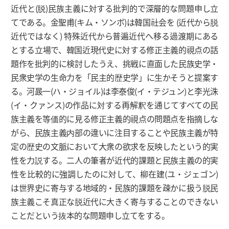
近代と(脱)民族主義に対する批判的で深層的な問題申し立
てである。金聖甫(キム・ソンボ)は韓国社会を (近代から脱
近代ではなく) 特殊近代から普遍近代へ移る過渡期にある
とする立場で、韓国近現代史に対する修正主義的視点の話
題作を批判的に検討したうえ、挑戦に直面した民族史学・
民衆史学の生命力を「民主的歴史学」に生かそうと提案す
る。河晸一(ハ・ジョイル)は李泰俊(イ・テジュン)と李光洙
(イ・クァンス)の作品に対する再解釈を通じてすべての民
族主義を等価的に見る修正主義的視点の問題点を指摘しな
がら、民族主義内部の違いに注目することや民族主義が特
定の歴史の文脈において大衆の欲求を反映したという的実
性を力説する。二人の筆者が近代的課題と民族主義の的実
性を比較的に強調したのに対して、柳在建(ユ・ジェゴン)
は世界史に寄与する地域的・民族的課題を疎かに扱う脱民
族主義こそ真正な脱近代に大きく寄与することのできない
ことだという抜本的な問題申し立てをする。