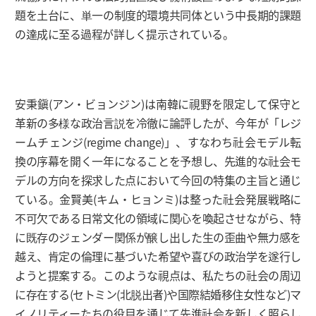
題を土台に、単一の制度的環境共同体という中長期的課題
の達成に至る過程が詳しく提示されている。
安秉鎭(アン・ビョンジン)は南韓に視野を限定して保守と
革新の多様な政治言説を冷徹に論評したが、今年が「レジ
ームチェンジ(regime change)」、すなわち社会モデル転
換の序幕を開く一年になることを予想し、先進的な社会モ
デルの方向を探求した点において今回の特集の主旨と通じ
ている。金賢美(キム・ヒョンミ)は整った社会発展戦略に
不可欠である日常文化の領域に関心を喚起させながら、特
に既存のジェンダー関係が醸し出した生の歪曲や無力感を
越え、肯定の倫理に基づいた希望や喜びの政治学を遂行し
ようと提案する。このような視点は、私たちの社会の周辺
に存在する(セトミン(北脱出者)や国際結婚移住女性など)マ
イノリティーたちの役目を通じて先進社会を新しく照らし