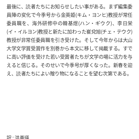
最後に、読者たちにお知らせしたい事がある。まず編集委
員陣の変化で今季号から金英姫(キム・ヨンヒ)教授が常任
委員職を、海外研修中の韓基煜(ハン・ギウク)、李日栄
(イ・イルヨン)教授と新たに加わった崔兌旭(チェ・テウク)
教授が非常任委員職を引き受けた。そして今年からは大山
大学文学賞受賞作を別巻から本文に移して掲載する。すで
に高い評価を受けた若い受賞者たちが文学の場に活力を与
えると信じる。そのせいで今季号が厚くなった。新春を迎
え、読者たちによい贈り物になることを望む次第である。
訳 : 洪善瑛