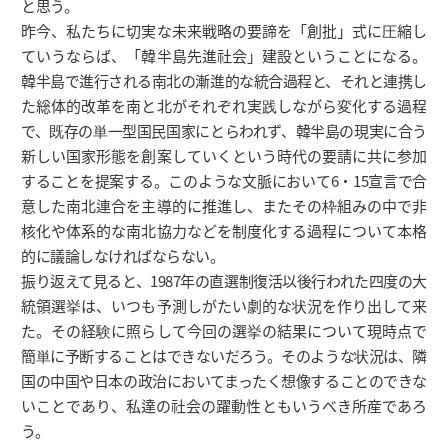
と思う。
昨今、私たちに切実な未来戦略の要諦を「創批」式に圧縮し
ていうならば、「韓半島先進社会」建設ということになる。
韓半島で進行される南北の漸進的な統合過程と、それと連携し
た総体的改革を南と北がそれぞれ実践しながら変化する過程
で、既存の単一型国民国家にとらわれず、韓半島の現実に合う
新しい国家形態を創案していくという時代の要請に共に参加
することを提案する。このような文脈において6・15宣言で合
意した南北連合を主導的に推進し、またその枠組みの中で非
核化や体系的な南北協力などを制度化する過程について本格
的に議論しなければならない。
振り返えて見ると、1987年の直選制復活以後行われた四度の大
統領選挙は、いつも予測しがたい劇的な状況を作り出して来
た。その経験に照らして今回の選挙の結果について現時点で
簡単に予断することはできないだろう。そのような状況は、隣
国の中国や日本の政治においてまったく想像することのできな
いことであり、私達の社会の躍動性ともいうべき所産であろ
う。