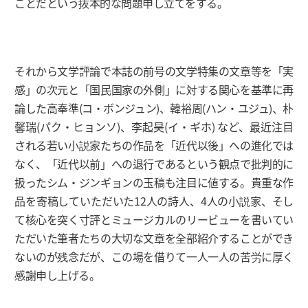
ことだという抜本的な問題申し立てをする。
それから文学評論で本誌の前号の文学特集の文章等を「実
感」の次元と「国民国家の外側」に対する関心を基準に再
論した高奉準(コ・ボンジュン)、韓裕周(ハン・ユジュ)、朴
馨瑞(パク・ヒョンソ)、李起昊(イ・ギホ) など、最近注目
される若い小説家たちの作品を「近代以後」への進化では
なく、「近代以前」への退行であるという観点で批判的に
扱ったシム・ジンギョンの玉稿も注目に値する。貴重な作
品を寄稿していただいた12人の詩人、4人の小説家、そし
て核心を突く寸評とミュージカルのリービューを書いてい
ただいた筆者たちの大切な文章を全部紹介することができ
ないのが残念だが、この場を借りて一人一人の苦労に厚く
感謝申し上げる。