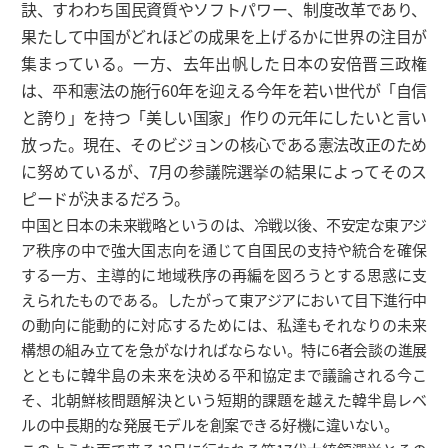
訣、すわわち国民資質やソフトパワー、制度改革であり、
果たして中国がどれほどの成果を上げるかに世界の注目が
集まっている。一方、去年出帆した日本の安倍晋三政権
は、平和憲法の施行60年を迎える今年を若い世代が「自信
と誇り」を持つ「美しい国家」作りの元年にしたいと言い
放った。現在、そのビジョンの核心である憲法改正のため
に努めているが、7月の参議院選挙の結果によってそのス
ピードが決まるだろう。
中国と日本の未来戦略というのは、冷戦以後、不安定な東アジ
ア秩序の中で強大国志向を通じて自国民の支持や統合を確保
する一方、主導的に地域秩序の再編を図ろうとする思惑に支
えられたものである。したがって東アジアにおいて目下進行中
の動向に能動的に対応するためには、私達もそれなりの未来
構想の組み立てを急がなければならない。特に6者会談の進展
とともに韓半島の未来を決める平和協定まで議論される今こ
そ、北朝鮮核問題解決という短期的課題を越えた韓半島レベ
ルの中長期的な発展モデルを創案できる好機に違いない。