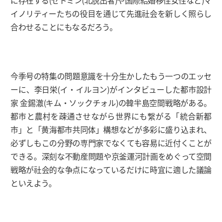
に存在する(セトミン(北脱出者)や国際結婚移住女性など)マ
イノリティーたちの役目を通じて先進社会を新しく照らし
合わせることにもなるだろう。
今季号の特集の問題意識を十分生かしたもう一つのエッセ
ーに、李日栄(イ・イルヨン)がインタビューした都市設計
家 金錫澈(キム・ソックチォル)の韓半島空間戦略がある。
都市と農村を疎通させながら世界にも繋がる「統合新都
市」と「黄海都市共同体」構想などが多彩に盛り込まれ、
必ずしもこの分野の専門家でなくても容易に近付くことが
できる。深刻な不動産問題や京釜運河計画をめぐって空間
戦略が社会的な争点になっているだけに時宜に適した議論
といえよう。