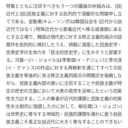
特集とともに注目すべきもう一つの議論の枠組みは、(脱)
近代と(脱)民族主義に対する批判的で深層的な問題申し立
てである。金聖甫(キム・ソンボ)は韓国社会を (近代から脱
近代ではなく) 特殊近代から普遍近代へ移る過渡期にある
とする立場で、韓国近現代史に対する修正主義的視点の話
題作を批判的に検討したうえ、挑戦に直面した民族史学・
民衆史学の生命力を「民主的歴史学」に生かそうと提案す
る。河晸一(ハ・ジョイル)は李泰俊(イ・テジュン)と李光洙
(イ・クァンス)の作品に対する再解釈を通じてすべての民
族主義を等価的に見る修正主義的視点の問題点を指摘しな
がら、民族主義内部の違いに注目することや民族主義が特
定の歴史の文脈において大衆の欲求を反映したという的実
性を力説する。二人の筆者が近代的課題と民族主義の的実
性を比較的に強調したのに対して、柳在建(ユ・ジェゴン)
は世界史に寄与する地域的・民族的課題を疎かに扱う脱民
族主義こそ真正な脱近代に大きく寄与することのできない