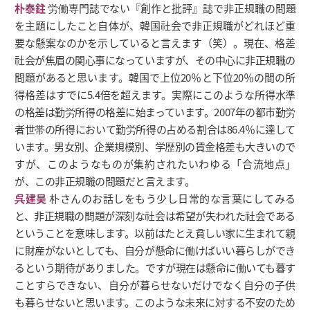
朴泰鉒
労働専門誌でない『創作と批評』誌で非正規職の問題
を主題にしたこと自体が、韓国社会で非正規職がどれほど重
要な懸案なのかを示していると言えます（笑）。現在、格差
社会が焦眉の関心事になっていますが、その中心に非正規職の
問題があると思います。韓国で上位20％と下位20％の間の所
得格差はすでに5.4倍を超えます。実際にこのような所得水準
の格差は勤労所得の格差に始まっています。2007年の都市勤労
者世帯の所得において勤労所得の占める割合は86.4％に達して
います。男女別、企業規模別、学歴別の賃金格差も大きいので
すが、このようなものが集約されたいわゆる「合流地点」
が、この非正規職の問題だと言えます。
呉建昊
朴さんのお話しをもう少し日常的な言葉にしてみる
と、非正規職の問題が深刻な社会は希望が失われた社会である
ということを意味します。以前はたとえ貧しい家に生まれて親
に財産がないとしても、自分が懸命に働けばいい暮らしができ
るという期待がありました。ですが現在は懸命に働いても暮す
ことすらできない、自分が暮らせないだけでなく自分の子供
も暮らせないと思います。このような未来に対する不安のため