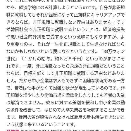
かを、経済学的にのみ計算しようというのです。自分が非正規
職に就職してもそれが経歴になって正規職にキャリアアップで
きるならば、非正規職に就職しない理由はありません。です
が韓国社会で非正規職に就職するということは、経済的損失
や悪い社会的評判を甘受するという意味にもなりますが、よ
り重要なのは、それが一生非正規職として生きなければなら
ないかもしれないという罠になるという点です。「88万ウォン
世代」〔１か月の給与。約８万８千円〕というのがまさにそ
れです。一度、非正規職なったら永遠の非正規職だということ
ならば、目標を低くして非正規職に就職する理由などありま
せん。だから中小企業は求人もできずに困難な状況である一方
で、若者は仕事がなくて困難な状況が現出しているのです。非
正規職を増やしたり労働市場を柔軟化したりしても若者の失業
は解消できません。彼らに対する差別を緩和し中小企業の勤
労条件を改善して、はじめて大卒失業者を吸収することができ
ます。雇用の質が解決されなければ雇用の量も解決できないと
いう状態に来ているということです。