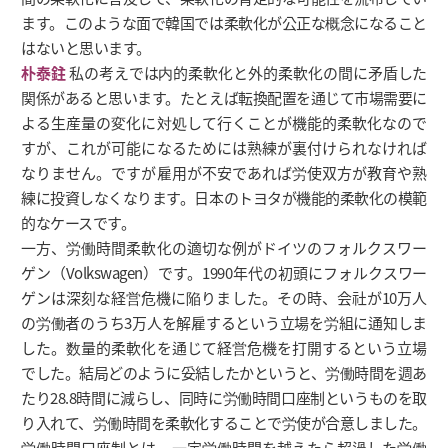
ます。このような面で韓国では柔軟化が公正な概念になること
はないと思います。
朴泰鉒
私の考えでは内的柔軟化と外的柔軟化の間に矛盾した
関係があると思います。たとえば転換配置を通じて市場需要に
よる生産量の変化に対処して行くことが機能的柔軟化なので
すが、これが可能になるためには熟練が裏付けられなければ
なりません。ですが雇用が不安であれば労使双方が教育や熟
練に投資しなくなります。日本のトヨタが機能的柔軟化の模範
的なケースです。
一方、労働時間柔軟化の適切な例がドイツのフォルクスワー
ゲン（Volkswagen）です。1990年代の初頭にフォルクスワー
ゲンは深刻な経営危機に陥りました。その時、会社が10万人
の労働者のうち3万人を解雇するという立場を労組に通知しま
した。数量的柔軟化を通じて経営危機を打開するという立場
でした。結局どのように妥結したかというと、労働時間を週あ
たり28.8時間に減らし、同時に労働時間口座制というものを取
り入れて、労働時間を柔軟化することで労使が合意しました。
労働時間口座制とは、一定労働時間を越えたら超過した労働