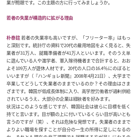
業が問題です。この主題の方に行ってみましょうか。
若者の失業が構造的に拡がる理由
朴泰鉒
若者の失業率も高いですが、「フリーター率」はもっ
と深刻です。統計庁の資料で20代の雇用地図をよく見ると、失
業者が31万人、就職準備者が41万人といいます。そのうえ単
に遊んでいる人や進学者、軍入隊待機者まで合計すると、おお
よそ109万人が遊休人材です。20代の人口の16.4％にのぼると
いいますが（『ハンギョレ新聞』2008年4月21日）、大学まで
卒業してどうして失業者のままでいるのか？その理由はさま
ざまです。韓国が低成長体制に入り、高学歴労働者が過剰供給
されているうえ、大部分の企業は経験者を好みます。
状況はこのような感じですが、韓国社会は彼らに目標を低く
持てと言います。目が額の上に付いているくらい目が高いとも
言うのですが（笑）、それは危険な発想です。失業者のままで
よりよい職場を探すことが自分の一生の所得に足しになるの
か、それとも現在の非正規職でも就職する方が足しになるの