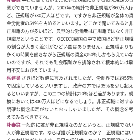
意ができていませんが、2007年の統計で非正規職が860万人ほ
ど、正規職が730万人ほどです。ですから非正規職が全体の賃
金労働者の54％を占めるといいます。どこかで聞いてみると非
正規職の方が多いほど、典型的な労働者は正規職ではなく非正
規職だということです。OECD加盟国の中で韓国ほど非正規職
の割合が大きく差別がひどい国はありません。正規職よりも
多くの時間を働きながら正規職の賃金の50％しかもらえていな
いのですが、それでも社会福祉から排除されて根本的には雇
用不安におびえています。
呉建昊
さきほど数値に言及されましたが、労働界では約55％
で固定しているといいますし、政府の方では35％を少し超え
るといいますが、この二つの統計は20％ほど差があります。規
模においては300万人ほどになるでしょう。非正規職に対する
明確な概念規定がないとおっしゃいましたが、その概念を考
えてみるべきですね。
朴泰鉒
一般的に誰が非正規職なのかというと、正規職でない
人が非正規職です。ならば誰が正規職なのか？ 正規職にはい