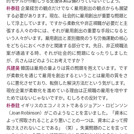
的モデルが作動しうる支援体系は備わっていないでしょう。
朴泰鉒
企業経営の観点だけでなく雇用創出の観点からも展望
する必要があります。現在、社会的に雇用創出が重要な問題と
して浮上しています。ですから柔軟化や非正規職が必要だと主
張する人々の中には、それが雇用創出の重要な手段になると
いう人々がいます。雇用創出と差別撤廃のうち労働運動の核心
をどちらにおくべきかと関連する部分です。先日、非正規職法
案が通過する時、それが社会的に問題になったりしました
が、呉さんはどのようにお考えですか？
呉建昊
韓国は雇用の量よりは質の問題を抱えています。です
が柔軟化を通じて雇用を創出するということは雇用の質をさ
らに悪化させており、転倒した解決方法だという気がします。
現在企業が柔軟化を進めている理由は正規職の雇用を増やす
ためではないじゃないですか。むしろその反対です。
朴泰鉒
イギリスのエコノミストであるジョアン・ロビンソン
（Joan Robinson）がこのようなことを言いました。「資本に
よって搾取されることより悪いことの一つは、資本によって搾
取さえされないことである」（笑）。失業問題のことを言って