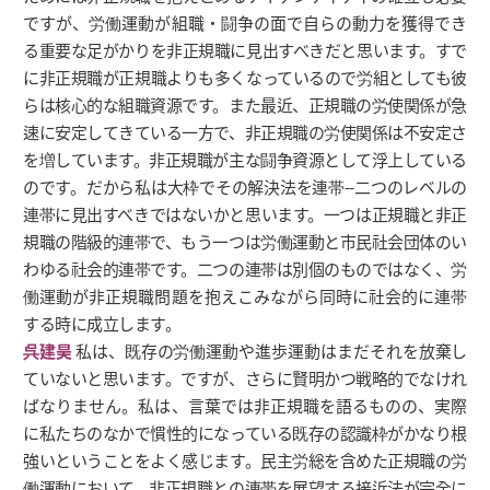
ですが、労働運動が組職・闘争の面で自らの動力を獲得でき
る重要な足がかりを非正規職に見出すべきだと思います。すで
に非正規職が正規職よりも多くなっているので労組としても彼
らは核心的な組職資源です。また最近、正規職の労使関係が急
速に安定してきている一方で、非正規職の労使関係は不安定さ
を増しています。非正規職が主な闘争資源として浮上している
のです。だから私は大枠でその解決法を連帯--二つのレベルの
連帯に見出すべきではないかと思います。一つは正規職と非正
規職の階級的連帯で、もう一つは労働運動と市民社会団体のい
わゆる社会的連帯です。二つの連帯は別個のものではなく、労
働運動が非正規職問題を抱えこみながら同時に社会的に連帯
する時に成立します。
呉建昊
私は、既存の労働運動や進歩運動はまだそれを放棄し
ていないと思います。ですが、さらに賢明かつ戦略的でなけれ
ばなりません。私は、言葉では非正規職を語るものの、実際
に私たちのなかで慣性的になっている既存の認識枠がかなり根
強いということをよく感じます。民主労総を含めた正規職の労
働運動において、非正規職との連帯を展望する接近法が完全に