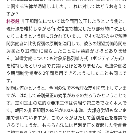
に関する法律が通過しました。これに対してはどうお考えで
すか？
朴泰鉒
非正規職法については全面再改正しようという側と、
現行法を維持しながら行政措置で補完したり部分的に改正し
たりしようという側に分かれています。ですが法案の中で短時
間労働者に比例保護の原則を適用して、彼らの超過労働時間を
週あたり12時間に減らしたことには議論がさほどありませ
ん。派遣労働についても対象業務列挙方式（ポジティブ方式）
を維持したという点で異議はさほどありません。派遣労働者
や期間制労働者を2年間雇用できるようにしたことも同じで
す。
問題は何かというと、今回の法で不合理な差別を禁止していま
すが、はたして差別是正の効果があるのだろうかということで
す。差別是正の法的な要求主体は労組や第三者でなく本人で
す。韓国の非正規職の85％が100人未満、大部分労組もない企
業で働いていますが、この人々がはたして差別是正を要請で
きるでしょうか。もちろん法には差別是正を提起した労働者
に被害を与えてはいけないことになっていますが、現実はそれ