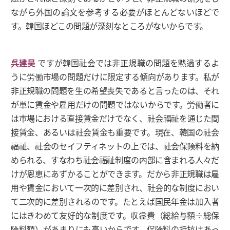
ながら外国の論文を参考する必要がほとんどないほどで
す。韓国ほどこの問題が深刻なところがないからです。
呉建昊
ですが韓国社会では非正規職の問題を黙過するよ
うに労働市場の問題だけに限定する傾向があります。私が
非正規職の問題を生の希望喪失であると言ったのは、それ
が単に賃金や雇用だけの問題ではないからです。労働者に
は市場における直接賃金だけでなく、社会福祉を通じた間
接賃金、あるいは社会賃金も重要です。現在、韓国の社会
福祉、社会のセイフティネットの上では、社会保険料を納
められる、すなわち社会福祉制度の内部に含まれる人々だ
けが恩恵にあずかることができます。だから非正規職は雇
用や賃金において一次的に差別され、社会的な制度におい
て二次的に差別されるのです。たとえば国民年金は加入者
にはきわめて友好的な制度です。収益費（総給与額÷総保
険料額）があまりにも高いからです。保険料の抵抗はあっ