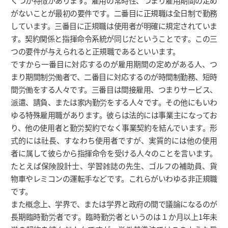
くつか特徴があります。雇用の常時性、つまり雇用期間の定め
がないことが最初の要件です。二番目に正規職は全日制で勤務
しています。三番目に正規職は使用者が明確に規定されていま
す。契約関係と指揮命令系統が同じだということです。この三
つの要件が与えられると正規職であるといいます。
ですから一番目に対応するのが雇用期間の定めがある人、つ
まり期間制労働者で、二番目に対応するのが時間制勤務、短時
間労働をする人々です。三番目は間接雇用、つまりサービス、
派遣、請負、または家内勤労をする人々です。その他にもいわ
ゆる特殊雇用職があります。彼らは法的には事業主になってお
り、他の使用者と勤労契約でなく事業契約を結んでいます。形
式的には社長、すなわち使用者ですが、実質的には他の使用
者に属して彼らから指揮命令を受ける人々のことを言います。
たとえば保険設計士、学習雑誌の先生、ゴルフの補助員、貨
物車やレミコンの運転手などです。これらがいわゆる非正規職
です。
また概念上、学界で、または学界と政府の間で議論になるのが
長期臨時勤労者です。臨時勤労者というのは１か月以上1年未