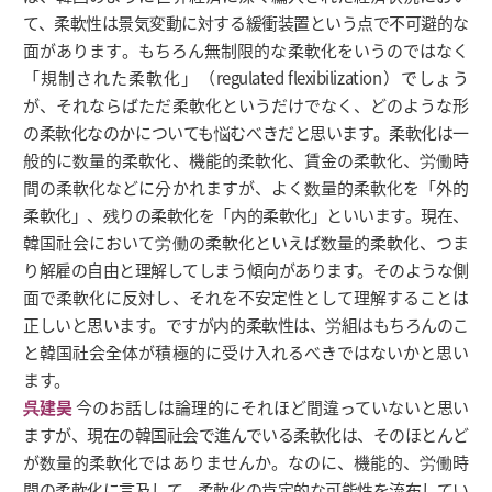
て、柔軟性は景気変動に対する緩衝装置という点で不可避的な
面があります。もちろん無制限的な柔軟化をいうのではなく
「規制された柔軟化」（regulated flexibilization）でしょう
が、それならばただ柔軟化というだけでなく、どのような形
の柔軟化なのかについても悩むべきだと思います。柔軟化は一
般的に数量的柔軟化、機能的柔軟化、賃金の柔軟化、労働時
間の柔軟化などに分かれますが、よく数量的柔軟化を「外的
柔軟化」、残りの柔軟化を「内的柔軟化」といいます。現在、
韓国社会において労働の柔軟化といえば数量的柔軟化、つま
り解雇の自由と理解してしまう傾向があります。そのような側
面で柔軟化に反対し、それを不安定性として理解することは
正しいと思います。ですが内的柔軟性は、労組はもちろんのこ
と韓国社会全体が積極的に受け入れるべきではないかと思い
ます。
呉建昊
今のお話しは論理的にそれほど間違っていないと思い
ますが、現在の韓国社会で進んでいる柔軟化は、そのほとんど
が数量的柔軟化ではありませんか。なのに、機能的、労働時
間の柔軟化に言及して、柔軟化の肯定的な可能性を流布してい