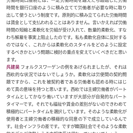
時間を銀行口座のように積み立てて労働者が必要な時に取り
出して使うという制度です。原則的に積み立てられた労働時間
は賃金として支払われることはありません。言いかえれば労働
時間の短縮と柔軟化を労組が受け入れて、数量的柔軟化、すな
わち解雇を事実上阻止したのです。私も柔軟化自体に反対する
のではなく、これからは柔軟化のスタイルをどのように設定
するべきかという問題に検討の重点を変えていくべきだと思い
ます。
呉建昊
フォルクスワーゲンの例をあげられましたが、それは
西欧的な状況ではないでしょうか。柔軟化は労使間の契約問
題ですから、これを被契約者である労働者も認める時にはじ
めて真の意味を持つと思います。西欧では主婦労働者がパート
タイムとしてかなり働いていますが大部分が自発的なパート
タイマーです。それでも福祉や賃金の差別がないのできわめて
積極的にパートタイムを選択しています。そのような柔軟化が
使用者と主婦労働者の積極的な同意の下で成立しているんで
す。社会インフラの差です。ですが韓国社会でそのような柔軟