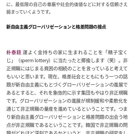
に、最低限の自己の尊厳や社会的価値などに対する信頼さえ
弱まっていくようです。
新自由主義グローバリゼーションと格差問題の接点
朴泰鉒
運よく金持ちの家に生まれることを「精子宝く
じ」（sperm lottery）に当たったと揶揄します（笑）。非
正規職にはじまる貧困の相続のことを言っていると考えて
もいいと思います。現在、格差社会とともにもう一つの話
題が新自由主義にもとづくグローバリゼーションの進展で
あるとすると、それを象徴的に示す集団もやはり非正規職
です。グローバリゼーションの進展が規制緩和や柔軟化を
通じて非正規職の量産を進めているということです。つま
り新自由主義グローバリゼーションと格差問題の出会う地
点が非正規職であるということです。韓国で非正規職の問
題がどれほど深刻であるかというと、非正規職の研究をし