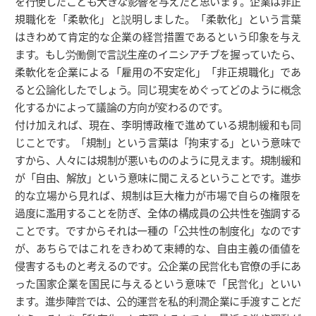
を行使したことも大きな影響を与えたと思います。企業は非正
規職化を「柔軟化」と説明しました。「柔軟化」という言葉
はきわめて肯定的な企業の経営措置であるという印象を与え
ます。もし労働側で言説生産のイニシアチブを握っていたら、
柔軟化を企業による「雇用の不安定化」「非正規職化」であ
ると公論化したでしょう。同じ現実をめぐってどのように概念
化するかによって議論の方向が変わるのです。
付け加えれば、現在、李明博政権で進めている規制緩和も同
じことです。「規制」という言葉は「拘束する」という意味で
すから、人々には規制が悪いもののように見えます。規制緩和
が「自由、解放」という意味に聞こえるということです。進歩
的な立場から見れば、規制は巨大権力が市場で自らの権限を
過度に濫用することを防ぎ、全体の構成員の公共性を強調する
ことです。ですからそれは一種の「公共性の制度化」なのです
が、あちらではこれをきわめて束縛的な、自由主義の価値を
侵害するものと考えるのです。公企業の民営化も官僚の手にあ
った国家企業を国民に与えるという意味で「民営化」といい
ます。進歩陣営では、公的運営を私的利潤企業に手渡すことだ