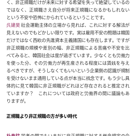
く、非正規職だけが未来に対する希望を失って絶望しているの
ではなく、正規職さえ自分が将来正規職になるかもしれない
という不安や恐怖にかられているということです。
呉建昊
社会運動主体の立場から見れば、これに対する解法が
見えないのでもどかしい限りです。実は雇用不安の問題は韓国
だけではなく西欧の先進資本主義諸国にも存在します。ですが
非正規職の規模や差別の幅、非正規職による苦痛や不安を比
べてみると、韓国社会は度が過ぎています。少なくとも労働力
を使った分、その労働力が再生産される程度には賃銭を与え
るべきですが、そうしなくてもいいという企業側の認識が規制
を受けないまま通用している点が本当に残念です。もう少し具
体的に見て韓国に非正規職がどれほど存在されると推定され
ていますか？ これについては政府と労働界の間に議論もあ
りますが。
正規職より非正規職の方が多い時代
朴泰鉒
学者の間でもいまだに非正規職に対する概念規定の合