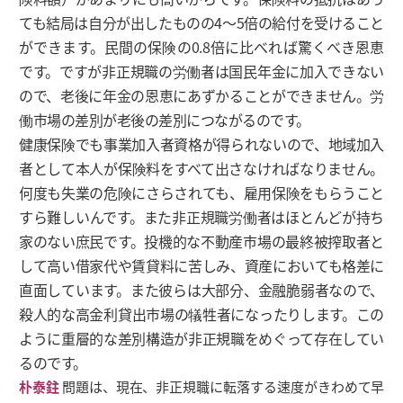
ても結局は自分が出したものの4～5倍の給付を受けること
ができます。民間の保険の0.8倍に比べれば驚くべき恩恵
です。ですが非正規職の労働者は国民年金に加入できない
ので、老後に年金の恩恵にあずかることができません。労
働市場の差別が老後の差別につながるのです。
健康保険でも事業加入者資格が得られないので、地域加入
者として本人が保険料をすべて出さなければなりません。
何度も失業の危険にさらされても、雇用保険をもらうこと
すら難しいんです。また非正規職労働者はほとんどが持ち
家のない庶民です。投機的な不動産市場の最終被搾取者と
して高い借家代や賃貸料に苦しみ、資産においても格差に
直面しています。また彼らは大部分、金融脆弱者なので、
殺人的な高金利貸出市場の犠牲者になったりします。この
ように重層的な差別構造が非正規職をめぐって存在してい
るのです。
朴泰鉒
問題は、現在、非正規職に転落する速度がきわめて早