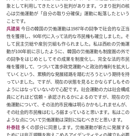
象として利用してきたという批判があります。つまり批判の核
心は労働運動が「自分の取り分確保」運動に転落したという
ことです。
呉建昊
今日の韓国の労働運動は1987年の闘争で社会的な正当
性を獲得し、90年代に入って法的な市民権も確立しました。そ
して民主労総や産別労組も作られました。私は西欧の労働運
動が100年前に示したように、韓国の労働運動も制度圏の外で
の闘争をはじめとしてその成果を制度化し、完全な法的市民
権を獲得して、つづいて進歩政党運動へと政治的権利を拡大し
ていくという、累積的な発展経路を踏むだろうという期待を持
っていました。ですが、現在の状態を見るとかならずしもその
ようにはなっていないので心配です。社会運動の力は社会構成
員にどれほど信頼・承認されるかによるのですが、現在の労
働運動について、その法的市民権は明らかかもしれませんが、
その社会的市民権はむしろ弱まっていると思います。私はこの
ような点について労働運動は深刻に悩むべきだと思います。
朴泰鉒
多くの部分に同意します。労働運動が新たに発展する
ためには非正規職を抱えこめるアイデンティティの確立も必要