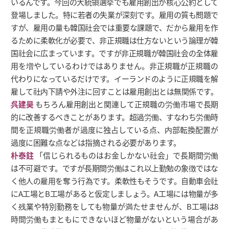
いるんです。今回の大統領選挙でも雇用創出が核心公約として
登場しました。特に若者の失業が深刻です。雇用の質も問題で
すが、雇用の量も韓国社会では重要な課題で、だから雇用を作
るために柔軟化が必要で、非正規職は仕方ないという論理が韓
国社会に広まっています。ですが非正規職が韓国社会の全体雇
用を増やしているわけではありません。非正規職が正規職の
代わりになっているだけです。イーランドのように正規職を解
雇して社内下請や外注に回すことは雇用創出とは無関係です。
呉建昊
もちろん雇用創出と関連して正規職の労働市場で長期
的に改善するべきことがあります。超過労働、すなわち労働時
間を正規職労働者が過度に独占している点、内部転換配置が
過度に困難な点などは指摘される必要があります。
朴泰鉒
「信じられるものはお金しかない社会」で長期間労働
は不可避です。ですが長期間労働はこれ以上勤勉の象徴ではな
く他人の雇用を奪う行為です。柔軟性もそうです。自動車会社
にA工場とB工場があると仮定しましょう。A工場には物量が多
く残業や特別勤務をしても物量が満たせませんが、B工場は8
時間労働もまともにできないほど物量がないという場合があ