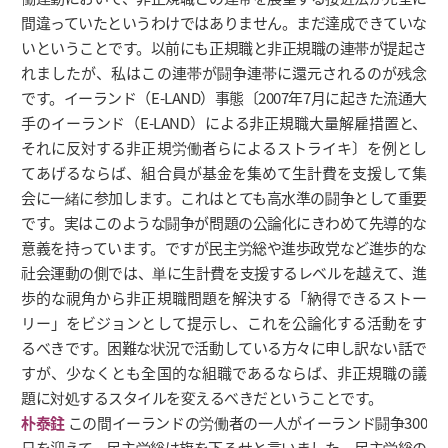
間違っていたというわけではありません。まだ達成できていな
いということです。以前にも正規職と非正規職の連帯が提起さ
れましたが、私はこの連帯が闘争連帯に還元されるのが残念
です。イーランド（E-LAND）事態〔2007年7月に起きた流通大
手のイーランド（E-LAND）による非正規職大量解雇措置と、
それに反対する非正規労働者らによるストライキ〕を例とし
てあげるならば、組合員が基金を集めて生計費を支援して集
会に一緒に参加します。これはとても高水準の闘争として重要
です。実はこのような闘争が問題の公論化にきわめて先導的な
意義を持っています。ですが民主労総や進歩政党など進歩的な
社会運動の側では、単に生計費を支援するレベルを越えて、進
歩的な視角から非正規職問題を解決する「納得できるストー
リー」をビジョンとして提示し、これを公論化する活動をす
るべきです。困難な状況で活動している方々に申し訳ない話で
すが、少なくとも全国的な組職であるならば、非正規職の議
題に対処するスタイルを変えるべきだということです。
朴泰鉒
この間イーランドの労働者の一人がイーランド闘争300
日を迎えて、民主労総は旗を下ろせと言いました。民主労総の