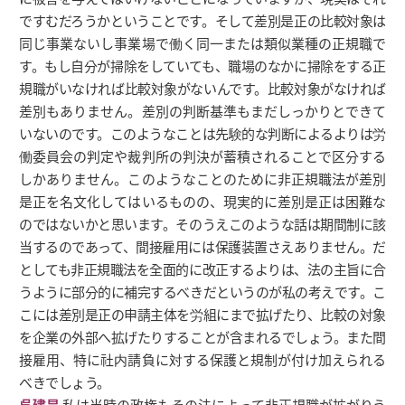
ですむだろうかということです。そして差別是正の比較対象は
同じ事業ないし事業場で働く同一または類似業種の正規職で
す。もし自分が掃除をしていても、職場のなかに掃除をする正
規職がいなければ比較対象がないんです。比較対象がなければ
差別もありません。差別の判断基準もまだしっかりとできて
いないのです。このようなことは先験的な判断によるよりは労
働委員会の判定や裁判所の判決が蓄積されることで区分する
しかありません。このようなことのために非正規職法が差別
是正を名文化してはいるものの、現実的に差別是正は困難な
のではないかと思います。そのうえこのような話は期間制に該
当するのであって、間接雇用には保護装置さえありません。だ
としても非正規職法を全面的に改正するよりは、法の主旨に合
うように部分的に補完するべきだというのが私の考えです。こ
こには差別是正の申請主体を労組にまで拡げたり、比較の対象
を企業の外部へ拡げたりすることが含まれるでしょう。また間
接雇用、特に社内請負に対する保護と規制が付け加えられる
べきでしょう。
呉建昊
私は当時の政権もその法によって非正規職が拡がりう