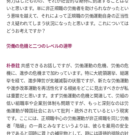
努力はしたものの、それが社会的な期待に到達することはな
いと思います。単に非正規職の労働者を助けられなかったとい
う意味を越えて、それによって正規職の労働運動自身の正当性
さえ疑われてしまう状況になったと思います。これについては
どうお考えですか？
労働の危機と二つのレベルの連帯
朴泰鉒
共感できるお話しですが、労働運動の危機、労働の危
機に、進歩の危機まで加わっています。特に大統領選挙、総選
挙を経て、進歩陣営が支離滅裂の状態ですが、新たな労働運動
や進歩改革運動を再活性化する根拠をどこに見出すべきかが私
は重要だと思います。まず労働運動の危機と関連して、労組の
低い組職率や企業別体制も問題ですが、もっと深刻なのは労
働運動が韓国社会において批判・疏外されているという現実
です。ここには、正規職中心の労働運動が非正規職を同じ労働
者「階級」の一員とみなすというよりは、彼らを雇用の安全
弁であると同時に賃上の補完物として、時には道徳的排除の対