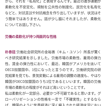
から、それを「私有化」と表現するんです。最近の進歩運動が
柔軟化を不安定化、規制を公共性の制度化、民営化を私有化
などと、対抗言説や対抗概念を作り出していますが、状況はそ
う簡単ではありません。話が少し脇にそれましたが、柔軟化
についてお話し下さい。
労働の柔軟化が持つ両面的な性格
朴泰鉒
労働社会研究所の金裕善（キム・ユソン）所長が驚く
べき研究結果を示しました。労働市場の柔軟性、雇用の弾力
性、賃金の弾力性において、最近、韓国がアメリカを抜いて
OECD加盟国中、1位になったと言うのです。労働研究院の研
究結果を見ても、景気変動による雇用の調整の速度も、やはり
韓国がOECD加盟国のうち1位であるといいます。韓国の労働
市場の柔軟化の程度がそれほど高いということです。
私は柔軟化が一定部分、必要かつ不可避であると思います。グ
ローバリゼーションの性格を一言で「不確実性」とするなら
ば、韓国のように世界経済に深く編入された経済状況におい