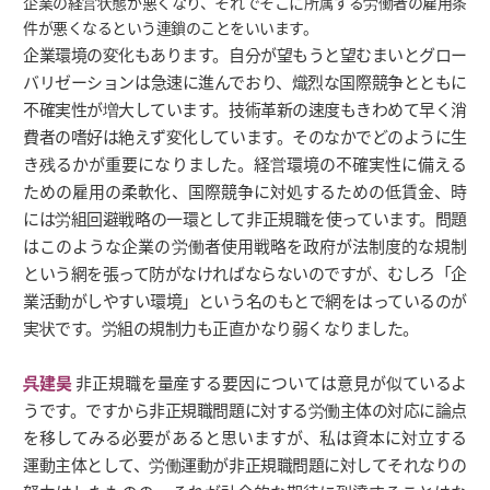
企業の経営状態が悪くなり、それでそこに所属する労働者の雇用条
件が悪くなるという連鎖のことをいいます。
企業環境の変化もあります。自分が望もうと望むまいとグロー
バリゼーションは急速に進んでおり、熾烈な国際競争とともに
不確実性が増大しています。技術革新の速度もきわめて早く消
費者の嗜好は絶えず変化しています。そのなかでどのように生
き残るかが重要になりました。経営環境の不確実性に備える
ための雇用の柔軟化、国際競争に対処するための低賃金、時
には労組回避戦略の一環として非正規職を使っています。問題
はこのような企業の労働者使用戦略を政府が法制度的な規制
という網を張って防がなければならないのですが、むしろ「企
業活動がしやすい環境」という名のもとで網をはっているのが
実状です。労組の規制力も正直かなり弱くなりました。
呉建昊
非正規職を量産する要因については意見が似ているよ
うです。ですから非正規職問題に対する労働主体の対応に論点
を移してみる必要があると思いますが、私は資本に対立する
運動主体として、労働運動が非正規職問題に対してそれなりの