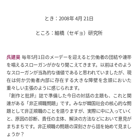
とき：2008年 4月 21日
ところ：細橋（セギョ）研究所
呉建昊
毎年5月1日のメーデーを迎えると労働者の団結や連帯
を唱えるスローガンがかなり聞こえてきます。以前はそのよう
なスローガンが当為的な価値であると思われていましたが、現
在は何か労働者内部に存在する大きな障壁を念頭においた
重々しい主張のように感じられます。
『創作と批評』誌で準備した今日の対話の主題も、これと関
連がある「非正規職問題」です。みなが韓国社会の核心的な問
題として非正規職のことを語りますが、実際に中に入っていく
と、原因の診断、責任の主体、解決の方法などにおいて意見が
まちまちです。非正規職の問題の深刻さから話を始めて見まし
ょうか？