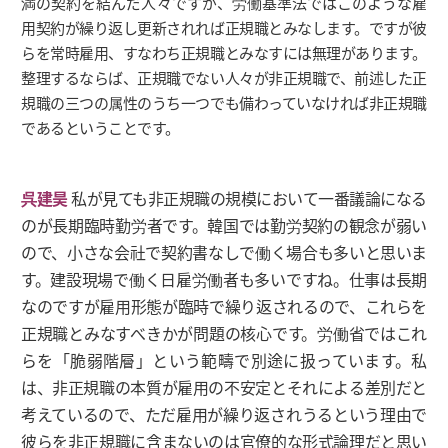
満の契約を結んだ人々ですが、労働基準法ではこのような雇
用契約が繰り返し更新されれば正規職とみなします。ですが彼
らを常時雇用、すなわち正規職とみなすには無理があります。
整理するならば、正規職でない人々が非正規職で、前述した正
規職の三つの属性のうち一つでも備わっていなければ非正規職
であるということです。
呉建昊
私が見ても非正規職の規模において一番議論になる
のが長期臨時勤労者です。韓国では勤労契約の観念が弱い
ので、小さな会社で契約書なしで働く場合も多いと思いま
す。建設現場で働く日雇労働者も多いですね。仕事は長期
なのですが雇用形態が臨時で繰り返されるので、これらを
正規職とみなすべきかが問題の核心です。労働省ではこれ
らを「脆弱階層」という範疇で別途に扱っています。私
は、非正規職の本質が雇用の不安定とそれによる差別だと
考えているので、ただ雇用が繰り返されうるという理由で
彼らを非正規職に含まないのは官僚的な形式論理だと思い