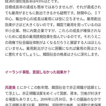
経済の潜在成長率は4.6％ほどです。
目標成長率の達成も簡単ではありませんが、それが達成され
ても雇用がまともに創出できるかも疑問です。財閥中心、ＩＴ
中心、輸出中心の成長は雇用には役に立ちません。雇用創出
効果がさほど大きくないのです。韓国で雇用を担っているのは
中小企業、特に内需企業ですが、これらの成長が確保されな
いために成長の雇用誘発効果を阻んでいるのです。それうえこ
の政権で社会福祉体制がよくなるだろうと展望する人はほとん
どいません。雇用創出がさらに困難になれば雇用の質はさら
に悪化するでしょうし、韓国社会の格差はさらに深化します。
イーランド事態、意図しなかった結果か？
呉建昊
とにかくこの数年間、韓国社会で非正規職が話題とし
て浮上し、非正規職法案をめぐって国家、資本、労働が対決す
る場面もありました。2006年11月30日、多くの議論のなかで
非正規職法案3法案、期間制、短時間労働者、派遣勤労者保護