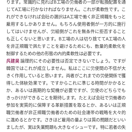
ります。常識的に見ればB工場の労働者の一部が転換配置を通
じてA工場に行かなければなりません。これが柔軟性です。こ
れができなければ会社の選択はA工場で働く非正規職をもっと
雇用するしかありません。もちろん使用者側が一方的に施行
してはいけませんが、労組側がこれを無条件に拒否すること
も正しくないと思います。B工場の人は切り捨ててA工場の人
を非正規職で満たすことを避けるためにも、数量的柔軟化を
制御するための他の形態の内的柔軟性は必要です。
呉建昊
論理的にその必要性は否定できないでしょう。ですが
韓国ではこれが成立しません。私はここに労使間の不信が大
きく作用していると思います。両者がこれまでの労使関係で獲
得した体験効果です。ですからこれに準じる時間がかかると
か、あるいは画期的な契機が必要ですが、労使のどちらでも
きっかけができることを期待します。たとえば会社で労働者の
参加を実質的に保障する革新措置を取るとか、あるいは正規
職労働者が非正規職労働者のための社会連帯の戦略を大々的
に進めるとかです。さきほど雇用の量よりは質の問題だといい
ましたが、実は失業問題も大きなイシューです。特に若者の失