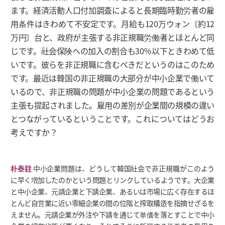
ます。経済活動人口付加調査によると長期臨時勤労者の雇
用条件はきわめて不安定です。月給も120万ウォン〔約12
万円〕台と、政府が主張する非正規職労働者とほとんど同
じです。社会保険への加入の割合も30％以下ときわめて低
いです。彼らを非正規職に含むべきだというのはこのため
です。最近は韓国の非正規職の大部分が中小企業で働いて
いるので、非正規職の問題が中小企業の問題であるという
主張も提起されました。雇用の差別が企業間の規模の違い
とつながっているということです。これについてはどうお
考えですか？
朴泰鉒
中小企業問題は、どうして韓国社会で非正規職がこのよう
に早く増加したのかという問題とリンクしているようです。大企業
と中小企業、元請企業と下請企業、あるいは市場に広く存在するほ
とんど自営業に近い零細企業の間の位階と搾取構造を指摘せざるを
えません。元請企業が外注や下請を通じて単価を落とすことで中小