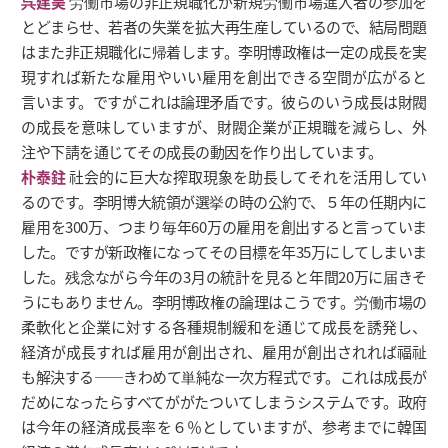
呉建昊
労働市場の非正規職化が新規労働市場進入者の参加を
とどまらせ、若者の失業を拡大再生産しているので、結局問題
はまた非正規職化に帰着します。李明博政権は一定の成長を実
現すれば新たな雇用やいい雇用を創出できる空間が広がると
言います。ですがこれは論理矛盾です。彼らのいう成長は財閥
の成長を意味していますが、財閥企業が正規職を減らし、外
注や下請を通じてその成長の動因を作り出しています。
朴泰鉒
社会的に巨大な搾取現象を助長してそれを活用してい
るのです。李明博大統領が選挙の時の公約で、５年の任期内に
雇用を300万、つまり毎年60万の雇用を創出すると言っていま
した。ですが新政権になってその目標を年35万にしてしまいま
した。残念ながら今年の3月の統計を見ると年間20万に届きそ
うにもありません。李明博政権の論理はこうです。労働市場の
柔軟化と企業に対する各種規制緩和を通じて成長を誘発し、
経済が成長すれば雇用が創出され、雇用が創出されれば福祉
も解決する――きわめて単純な一次方程式です。これは成長が
だめになったらすべてががたついてしまうシステムです。政府
は今年の経済成長率を６％としていますが、参考までに韓国