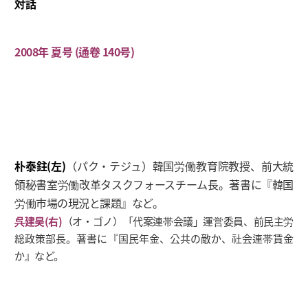
対話
2008年 夏号 (通卷 140号)
朴泰鉒(左)
（パク・テジュ）韓国労働教育院教授、前大統
領秘書室労働改革タスクフォースチーム長。著書に『韓国
労働市場の現況と課題』など。
呉建昊(右)
（オ・ゴノ）「代案連帯会議」運営委員、前民主労
総政策部長。著書に『国民年金、公共の敵か、社会連帯賃金
か』など。