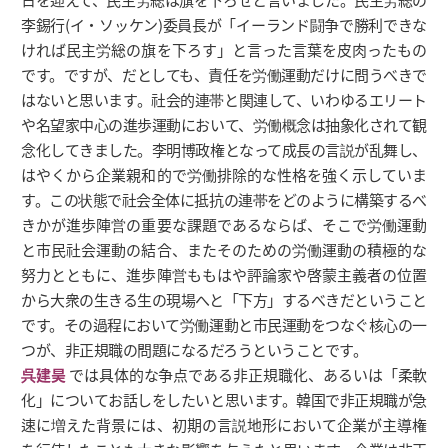
李錫行(イ・ソッケン)委員長が「イーランド闘争で勝利できな
ければ民主労総の旗を下ろす」と言った言葉を皮肉ったもの
です。ですが、だとしても、責任を労働運動だけに問うべきで
はないと思います。社会的連帯と関連して、いわゆるエリート
や名望家中心の進歩運動において、労働概念は抽象化されて観
念化してきました。李明博政権となって成長の言説が乱舞し、
はやくから企業親和的で労働排除的な性格を強く示していま
す。この状態で社会全体に抵抗の連帯をどのように構築するべ
きかが進歩陣営の重要な課題であるならば、そこで労働運動
と市民社会運動の結合、またそのための労働運動の積極的な
努力とともに、進歩陣営ももはや評論家や啓蒙主義者の位置
から大衆の生きる生の現場へと「下方」するべきだということ
です。その過程において労働運動と市民運動をつなぐ核心の一
つが、非正規職の問題になるだろうということです。
呉建昊
では具体的な争点である非正規職化、あるいは「柔軟
化」についてお話しをしたいと思います。韓国で非正規職が急
速に増えた背景には、初期の言説地形において企業が主導権