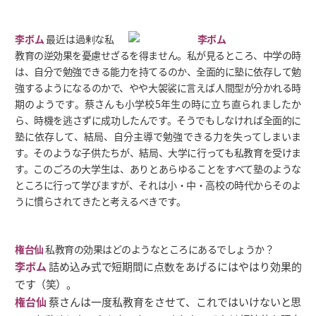
李ボム
最近は過剰な私
教育の逆効果を憂慮せざるを得ません。私が見るところ、中学の時
は、自分で勉強できる能力を持てるのか、全面的に塾に依存して勉
強するようになるのかで、やや大袈裟に言えば人間型が分かれる時
期のようです。蔡さんも小学校5年生の時に立ち直られましたか
ら、時機を逃さずに成功したんです。そうでもしなければ全面的に
塾に依存して、結局、自分主導で勉強できる力を失ってしまいま
す。そのような子供たちが、結局、大学に行っても私教育を受けま
す。このごろの大学生は、ありとあらゆることをすべて塾のような
ところに行って学びますが、それは小・中・高校の時代からそのよ
うに慣らされてきたと考えるべきです。
権台仙
私教育の効果はどのようなところにあるでしょうか？
李ボム
詰め込み式で短期間に点数をあげるにはやはり効果的
です（笑）。
権台仙
蔡さんは一度私教育をさせて、これではいけないと思