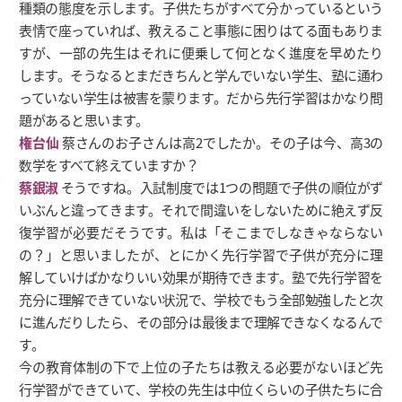
種類の態度を示します。子供たちがすべて分かっているという
表情で座っていれば、教えること事態に困りはてる面もありま
すが、一部の先生はそれに便乗して何となく進度を早めたり
します。そうなるとまだきちんと学んでいない学生、塾に通わ
っていない学生は被害を蒙ります。だから先行学習はかなり問
題があると思います。
権台仙
蔡さんのお子さんは高2でしたか。その子は今、高3の
数学をすべて終えていますか？
蔡銀淑
そうですね。入試制度では1つの問題で子供の順位がず
いぶんと違ってきます。それで間違いをしないために絶えず反
復学習が必要だそうです。私は「そこまでしなきゃならない
の？」と思いましたが、とにかく先行学習で子供が充分に理
解していけばかなりいい効果が期待できます。塾で先行学習を
充分に理解できていない状況で、学校でもう全部勉強したと次
に進んだりしたら、その部分は最後まで理解できなくなるんで
す。
今の教育体制の下で上位の子たちは教える必要がないほど先
行学習ができていて、学校の先生は中位くらいの子供たちに合