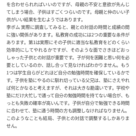
を合わせられればいいのですが、母親の不安と意欲が先んじ
てしまう場合、子供はすごくつらいのです。母親と仲のいい子
供がいい結果を生むようではあります。
李ボム 実際に調査してみると、親との対話の時間と成績の間
に強い関係があります。私教育の成功には2つの重要な条件が
あります。第1は実際にその子供に適当な私教育をどのくらい
効率的にしてやれるかですが、そのような面でさきほどおっ
しゃった子供との対話が重要です。子が何を困難と思い何を必
要としているのか、話し合って見なければわかりません。もう
1つは学生自らがどれほど自分の勉強時間を確保しているかで
す。子供を塾にやるのに馴れ切っている父兄は、塾にさえやれ
ば何とかなると考えますが、それは大きな勘違いです。学校や
塾にだけ大忙しで通って自分の勉強時間を持てない場合が、も
っとも失敗の確率が高いんです。子供が自分で勉強できる時間
に合わせて、塾に通う時間の方も調整しなければなりません。
このようなことも結局、子供との対話で調整するしかありま
せん。