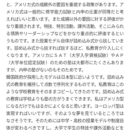
と、アメリカ式の成績外の要因を重視する政策があります。ア
メリカ式は一般的に修学能力試験と内申の比重が同等だと考
えればいいと思います。また成績以外の要因に対する評価がか
なり重視されます。特技、特別活動、課外活動、そこにみられ
る情熱やリーダーシップなどをかなり重点的に評価するとい
うものです。また授業モデル自体が詰め込み式から脱していま
す。詰め込み式から脱すれば脱するほど、私教育が介入しにく
くなります。アメリカにＳＡＴ（大学入学資格試験）やＡＰ
（大学単位認定試験）のための塾は大都市にたくさんありま
すが、内申の塾がないのもそのためです。
韓国政府が採用したモデルは日本型に近いようです。詰め込み
式の教育を維持して点数で序列化するものです。私教育はこの
ような学校教育をそのままコピーしてきたのです。詰め込み式
の教育は学校よりも塾の方がうまくできます。私はアメリカ型
になるだけでもはるかによくなると思います。ヨーロッパ型は
実現すればいいですが、そのような夢を見ているところでは
なさそうです。そのためには中学・高校の授業モデルや制度自
体が変わるべきですし、大学で学生の特技や課外活動などを