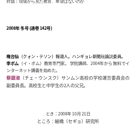
対話│
現場から見た教育、希望はないのか
2008年 冬号 (通卷 142号)
権台仙
（クォン・テソン）報道人。ハンギョレ新聞社論説委員。
李ボム
（イ・ボム）教育専門家。 学院講師、2004年から 無料でイ
ンターネット講義を始めた。
蔡銀淑
（チェ・ウンスク）サンムン高校の学校運営委員会の
副委員長。高校生と中学生の2人の父兄。
とき：2008年 10月 21日
ところ：細橋（セギョ）研究所