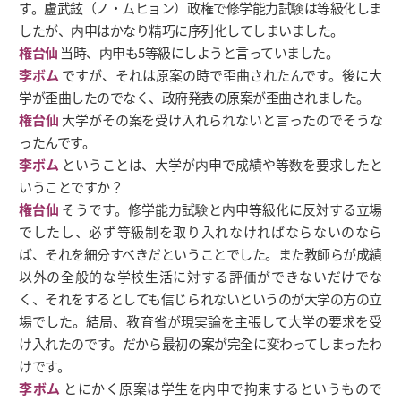
す。盧武鉉（ノ・ムヒョン）政権で修学能力試験は等級化しま
したが、内申はかなり精巧に序列化してしまいました。
権台仙
当時、内申も5等級にしようと言っていました。
李ボム
ですが、それは原案の時で歪曲されたんです。後に大
学が歪曲したのでなく、政府発表の原案が歪曲されました。
権台仙
大学がその案を受け入れられないと言ったのでそうな
ったんです。
李ボム
ということは、大学が内申で成績や等数を要求したと
いうことですか？
権台仙
そうです。修学能力試験と内申等級化に反対する立場
でしたし、必ず等級制を取り入れなければならないのなら
ば、それを細分すべきだということでした。また教師らが成績
以外の全般的な学校生活に対する評価ができないだけでな
く、それをするとしても信じられないというのが大学の方の立
場でした。結局、教育省が現実論を主張して大学の要求を受
け入れたのです。だから最初の案が完全に変わってしまったわ
けです。
李ボム
とにかく原案は学生を内申で拘束するというもので