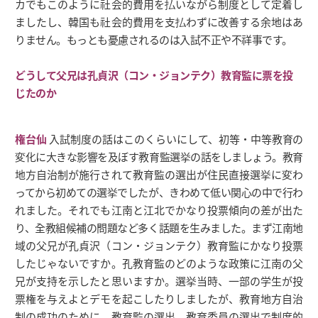
カでもこのように社会的費用を払いながら制度として定着し
ましたし、韓国も社会的費用を支払わずに改善する余地はあ
りません。もっとも憂慮されるのは入試不正や不祥事です。
どうして父兄は孔貞沢（コン・ジョンテク）教育監に票を投
じたのか
権台仙
入試制度の話はこのくらいにして、初等・中等教育の
変化に大きな影響を及ぼす教育監選挙の話をしましょう。教育
地方自治制が施行されて教育監の選出が住民直接選挙に変わ
ってから初めての選挙でしたが、きわめて低い関心の中で行わ
れました。それでも江南と江北でかなり投票傾向の差が出た
り、全教組候補の問題など多く話題を生みました。まず江南地
域の父兄が孔貞沢（コン・ジョンテク）教育監にかなり投票
したじゃないですか。孔教育監のどのような政策に江南の父
兄が支持を示したと思いますか。選挙当時、一部の学生が投
票権を与えよとデモを起こしたりしましたが、教育地方自治
制の成功のために、教育監の選出、教育委員の選出で制度的