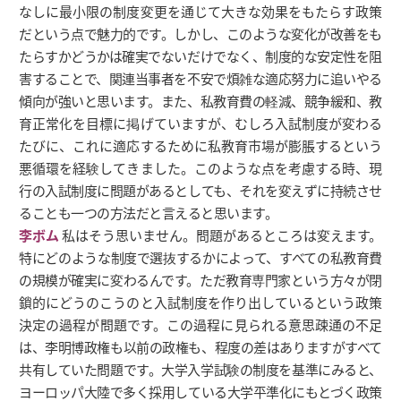
なしに最小限の制度変更を通じて大きな効果をもたらす政策
だという点で魅力的です。しかし、このような変化が改善をも
たらすかどうかは確実でないだけでなく、制度的な安定性を阻
害することで、関連当事者を不安で煩雑な適応努力に追いやる
傾向が強いと思います。また、私教育費の軽減、競争緩和、教
育正常化を目標に掲げていますが、むしろ入試制度が変わる
たびに、これに適応するために私教育市場が膨脹するという
悪循環を経験してきました。このような点を考慮する時、現
行の入試制度に問題があるとしても、それを変えずに持続させ
ることも一つの方法だと言えると思います。
李ボム
私はそう思いません。問題があるところは変えます。
特にどのような制度で選抜するかによって、すべての私教育費
の規模が確実に変わるんです。ただ教育専門家という方々が閉
鎖的にどうのこうのと入試制度を作り出しているという政策
決定の過程が問題です。この過程に見られる意思疎通の不足
は、李明博政権も以前の政権も、程度の差はありますがすべて
共有していた問題です。大学入学試験の制度を基準にみると、
ヨーロッパ大陸で多く採用している大学平準化にもとづく政策