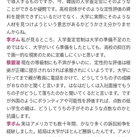
で導入するものですが、今、韓国の入学査定官にそのような
ことができるか疑問です。高校自体がそのような定性評価の資
料を提供できずにいるだけでなく、大学に実際にそのような
人材を見つけようという意志があるかどうかさえ分かりませ
んからね。
李ボム
私が見るところ、入学査定官制は大学の準備不足のた
めではなく、大学がいくら準備をしたとしても、高校の抑圧的
で画一的な現実のために定着しにくいと思います。
蔡銀淑
現在の等級制にも不満が多いのに、定性的な評価は根
拠が正確に提示されなければ承服されにくいようです。大学に
行ってまで親が教員に電話をかけて、どうしてうちの子の成績
がＢなのかと聞くと言います。はなはだしくは入社面接でもう
ちの子がどうして落ちたのかと聞いてくるだと言います。です
が外国のようにボランティアや可能性を評価すれば、点数の低
い学生の親は、どうしてうちの子がそのような点数なのかと
抗議します。
李ボム
実はアメリカでも数十年間、かなり多くの訴訟紛争を
経験しました。結局は大学がほとんど勝訴したんです。アメリ