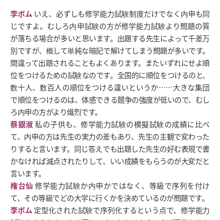
李ボム
いえ、必ずしも修学能力試験制度だけでなく内申も同
じですよ。むしろ内申試験の方が修学能力試験より問題の質
が落ちる場合が多いと思います。出題する先生によって千差万
別ですが、概して単純な暗記で解けてしまう問題が多いです。
間違って出題されることもよくあります。またいずれにせよ順
位をつけるための試験なのです。全国的に順位をつけるのと、
数十人、数百人の順位をつける違いというか……大きな集団
で順位をつけるのは、体感できる競争の強度が低いので、むし
ろ内申の方がより熾烈です。
蔡銀淑
私の子供も、修学能力試験の模擬試験の成績に比べ
て、内申の方は先生の実力の差もあり、先生の主観で変わった
りすると言います。同じ答えでも出題した先生の好む表現で書
かなければ減点されたりして、いい成績をもらうのが大変だと
言います。
権台仙
修学能力試験か内申かではなく、等級で序列を付け
て、その等級でどの大学に行くかを決めているのが問題です。
李ボム
定型化された試験で序列化するという点で、修学能力