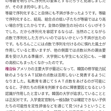
の等級を明らかに序列化の要素とするだろうと見通しました
が、そのまま的中しました。
等級で序列化すること自体にも不満が多かったようです。等級
で序列化すると、結局、総合点の低い子たちが等級ではより高
い場合が生じたからです。全体の受験生の3分の1くらいがそう
でした。だから序列化を容認するならば、当然のことながら
点数で序列化した方がいいのではないかという不満が出たの
です。もちろんここには点数で序列を付けるのに慣れた風土が
作用していると思いますが、他の側面では点数以外の選抜要
素を受け入れる準備が、大学側にも学生にも父兄にも、一線
の高校にもまったくなかったのです。
権台仙
アメリカの主要大学が最近になって、韓国の修学能力試
験のようなＳＡＴ試験の点数は活用しないと発表するように
なりました。私教育を通じてＳＡＴ点数をあげるのが可能に
なると、子供たちの将来を判断するのに障害要因となるという
認識が作用したと言います。韓国の大学が追求していることと
は正反対です。入学査定官制も一般試験では確認できない子供
たちの可能性を定性評価などを通じて見つけようということ