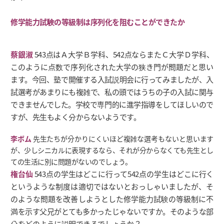
修学能力試験の等級制は序列化を阻むことができたか
蔡銀淑
543点はＡ大学Ｂ学科、542点ならまたＣ大学Ｄ学科、
このように点数で序列化された大学の狭き門が問題だと思い
ます。今回、塾で開催する入試説明会に行ってみましたが、入
試選考があまりにも複雑で、私の頭ではうちの子の入試に関与
できませんでした。学校で専門的に進学指導をしてほしいので
すが、先生もよく分からないようです。
李ボム
先生たちが分かりにくいほど複雑な選考もないと思います
が、少しシニカルに表現するなら、それが分からなくても先生とし
ての生活に別に問題がないのでしょう。
権台仙
543点の学生はどこに行って542点の学生はどこに行く
というような制度は適切ではないとおっしゃいましたが、そ
のような問題を改善しようとした修学能力試験の等級制に不
満を示す父兄がとても多かったじゃないですか。そのような部
分をどのように説明できるでしょうか？