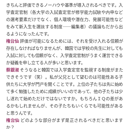
きちんと評価できるノーハウや基準が導入されるべきです。入
学査定官制（各大学の入試査定官が修学能力試験や内申など
の選考要素だけでなく、個人環境や潜在力、発展可能性など
をみて新入生を選抜する制度――編集者）の議論もだから出
るようになったんです。
権台仙
評価が可能になるためには、それを受け入れる信頼が
存在しなければなりませんが、韓国では学校の先生に対しても
入試に対しても信頼がなく、入学査定官制がうまく運営できる
か疑義を申し立てる人が多いと思います。
蔡銀淑
そうなると韓国では入学査定官を監視する制度がまた
できそうです（笑）。私が父兄として望むのは可能性ある子
供たちに大学が門戸を開くことです。上位の子たちは先に始め
て多く勉強したために成績がいいのであって、他の子たちは少
し遅れて始めただけではないですか。もちろんＩＱの差があ
るかもしれませんが、その子たちもいくらでも可能性がある
と思うんです。
権台仙
どのような部分がまず是正されるべきだと思います
か？