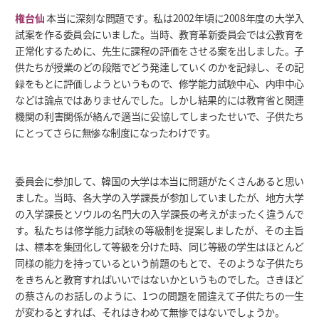
権台仙
本当に深刻な問題です。私は2002年頃に2008年度の大学入
試案を作る委員会にいました。当時、教育革新委員会では公教育を
正常化するために、先生に課程の評価をさせる案を出しました。子
供たちが授業のどの段階でどう発達していくのかを記録し、その記
録をもとに評価しようというもので、修学能力試験中心、内申中心
などは論点ではありませんでした。しかし結果的には教育省と関連
機関の利害関係が絡んで適当に妥協してしまったせいで、子供たち
にとってさらに無惨な制度になったわけです。
委員会に参加して、韓国の大学は本当に問題がたくさんあると思い
ました。当時、各大学の入学課長が参加していましたが、地方大学
の入学課長とソウルの名門大の入学課長の考えがまったく違うんで
す。私たちは修学能力試験の等級制を提案しましたが、その主旨
は、標本を集団化して等級を分けた時、同じ等級の学生はほとんど
同様の能力を持っているという前題のもとで、そのような子供たち
をきちんと教育すればいいではないかというものでした。さきほど
の蔡さんのお話しのように、1つの問題を間違えて子供たちの一生
が変わるとすれば、それはきわめて無惨ではないでしょうか。