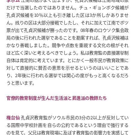
だけで当選したのではありません。チュ・ギョンボク候補が
孔貞沢候補を10％以上も引き離した区は3か所しかありませ
ん。残りの区は大部分接戦でしたし、それに加えて江南でボツ
票が出て孔貞沢候補が勝ったのです。08年春のロウソク集会政
局の後に行われた選挙であることを勘案すれば、孔貞沢候補は
かなり善戦しました。競争や点数を重視する文化の根がそれ
ほど広く深いと考えるべきでしょう。私は教育監の直接選挙制
自体は肯定的に考えています。とにかく一般市民が教育政策に
対して直接的に賛否の意思を示せるというのはいいことであ
り、2年後に行われる選挙では関心の度がもっと高くなるだろ
うと思います。
官僚的教育制度が生んだ生活派と昇進派の教師たち
権台仙
孔貞沢教育監がソウル市民の3分の2以上が反対してい
る国際中学校計画を自らの公約であるという理由で強行する
のを見て、父兄は教育現場に及ぼす教育監の影響力を実感して