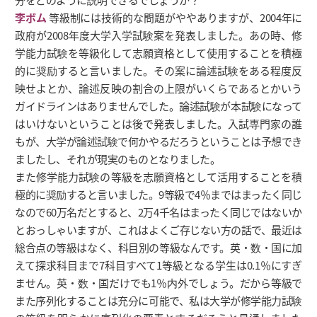
李ボム
等級制には技術的な問題がややありますが、2004年に
政府が2008年度大学入学試験案を発表しました。あの時、修
学能力試験を等級化して志願資格として使用することを積極
的に奨励すると言いました。その案に論述試験をある程度反
映せよとか、論述反映の割合の上限がいくらであるとかいう
ガイドラインはありませんでした。論述試験が本試験になって
はいけないということは後で発表しました。入試専門家の誰
もが、大学が論述試験で何かやるだろうということは予想でき
ましたし、それが現実のものとなりました。
また修学能力試験の等級を志願資格として活用することを積
極的に奨励すると言いました。9等級で4％まではまったく同じ
なので60万名だとすると、2万4千名はまったく同じではないか
とおっしゃいますが、これはよくご存じない方の話で、最近は
総合点の等級はなく、科目別の等級なんです。英・数・国に加
えて探求科目まで7科目すべて1等級となる学生は0.1％にすぎ
ません。英・数・国だけでも1％内外でしょう。だから等級で
また序列化することは充分に可能で、私は大学が修学能力試験