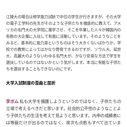
江陵大の場合は修学能力試験で中位の学生が行きますが、その大学
の電子工学科の先生がそのような子供たちを徹底的に教えて、アメ
リカの名門大の大学院に進学させ、そこを卒業した人々が韓国内の
有数の大企業に入社して有能に活動しています。そのようなことを
みると、基本的に能力差というものはそう大きくないばかりか、学
校での教育によってはかなり啓発できるのですが、ソウル大、延世
大、高麗大のようないわゆる名門大が、かなり安易な方法で学生を
選抜しているのではないかという気がします。本当に有能な子供た
ちを選抜することもできないのにです。
大学入試制度の歪曲と屈折
李ボム
私も大学を擁護しようというのではなく、子供たちの
立場で考えるべきだと思います。社会的公平性のようなことよ
り子供たちの生活を考えて見ようと思います。内申の成績表に
は等級だけが出るのではなく、席次も点数もすべて出ていま