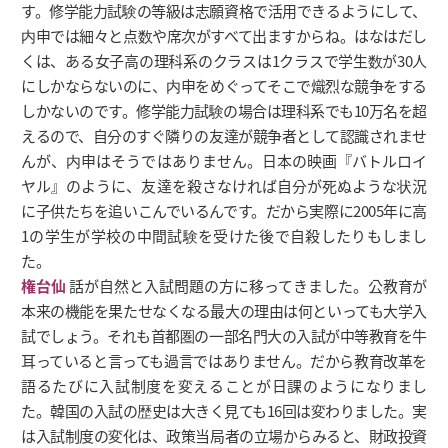
す。修学能力試験の等級は志願資格で活用できるようにして、
内申では細々と点数や席次がすべて出ますからね。はなはだし
くは、ある女子高の理科系のクラスは1クラスで学生数が30人
にしかならないのに、内申をめぐってそこで熾烈な競争をする
しかないのです。修学能力試験の場合は理科系でも10万名を超
えるので、自分のすぐ隣りの友達が競争者として認識されませ
んが、内申はそうではありません。日本の映画『バトルロイ
ヤル』のように、友達を殺さなければ自分が死ぬような状況
に子供たちを追いこんでいるんです。だから実際に2005年に高
1の学生が学校の中間試験を受けた後で自殺したりもしまし
た。
権台仙
話が自然と入試問題の方に移ってきました。公教育が
本来の機能を果たせなくなる最大の理由は何といっても大学入
試でしょう。それも首都圏の一部名門大の入試が中等教育を牛
耳っていると言っても過言ではありません。だから教育改革を
語るたびに入試制度を変えることが日課のようになりまし
た。韓国の入試の歴史は大きく見ても16回は変わりました。実
は入試制度の変化は、政策当局者の立場からみると、財政投資