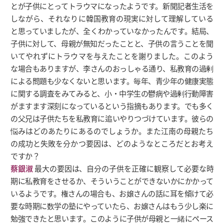
とが子供にとってトラウマになったようです。新聞記者生活を
しながら、それなりに韓国教育の現実に対して理解している
と思っていましたが、全くわかっていなかったんです。結局、
子供に対して、母親が無知だったことと、子供の言うことを聞
いてやれずにトラウマを与えたことを謝りました。このよう
な場合もありますが、李さんのおっしゃる通り、私教育の過剰
による問題も少なくないと思います。毎年、青少年の健康実態
に関する調査をみてみると、小・中学生の鬱病や過剰行動障害
がますます深刻になっているという指摘もあります。でも多く
の父兄は子供たちを私教育に追いやりつづけています。彼らの
悩みはどのあたりにあるのでしょうか。また江南の母親たち
の成功と失敗を分かつ要因は、どのようなところだとお考え
ですか？
蔡銀淑
最大の要因は、自分の子供を正確に観察して必要な時
期に私教育をさせるか、そういうことができないかにかかって
いるようです。権さんの場合も、お嬢さんの話に耳を傾けて必
要な時期に数学の塾にやっていたら、お嬢さんはもう少し楽に
勉強できたと思います。このように子供が母親と一緒にペース