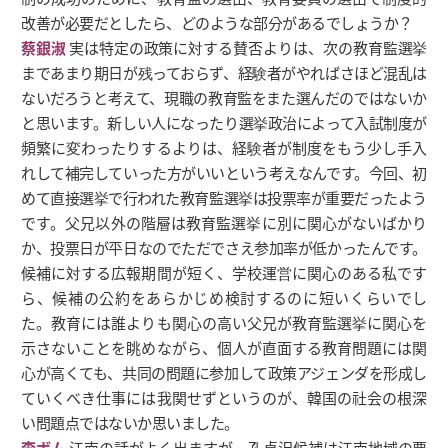
改善が必要だとしたら、どのような部分があるでしょうか？
蔡銀淑
実は特定の政策に対する賛否よりは、次の教育監選挙
まであまり期日が残っておらず、経験者がやればさほど混乱は
ないだろうと考えて、現職の教育監をまた選んだのではないか
と思います。新しい人になったり選挙政治によって入試制度が
頻繁に変わったりするよりは、経験者が制度をもう少し手入
れして補完していった方がいいという考えなんです。今回、初
めて直接選挙で行われた教育監選挙は投票率が重要だったよう
です。父兄以外の階層は教育監選挙に別に関心がないばかり
か、投票日が平日なのでただでさえ参加率が低かったんです。
候補に対する広報期間が短く、学校運営に関心のある私です
ら、候補の公約をあらかじめ検討するのに短いくらいでし
た。教育には誰よりも関心の高い父兄が教育監選挙に関心を
示さないことを眺めながら、個人が直面する教育問題には関
心が高くても、共同の問題に参加して政策アジェンダを形成し
ていくべき仕事には我関せずというのが、韓国の社会の根深
い問題点ではないか思いました。
李ボム
江南の話がよく出ますが、孔貞沢候補は江南地域の票