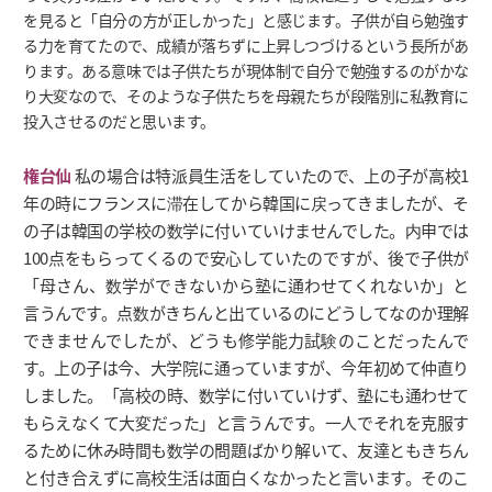
を見ると「自分の方が正しかった」と感じます。子供が自ら勉強す
る力を育てたので、成績が落ちずに上昇しつづけるという長所があ
ります。ある意味では子供たちが現体制で自分で勉強するのがかな
り大変なので、そのような子供たちを母親たちが段階別に私教育に
投入させるのだと思います。
権台仙
私の場合は特派員生活をしていたので、上の子が高校1
年の時にフランスに滞在してから韓国に戻ってきましたが、そ
の子は韓国の学校の数学に付いていけませんでした。内申では
100点をもらってくるので安心していたのですが、後で子供が
「母さん、数学ができないから塾に通わせてくれないか」と
言うんです。点数がきちんと出ているのにどうしてなのか理解
できませんでしたが、どうも修学能力試験のことだったんで
す。上の子は今、大学院に通っていますが、今年初めて仲直り
しました。「高校の時、数学に付いていけず、塾にも通わせて
もらえなくて大変だった」と言うんです。一人でそれを克服す
るために休み時間も数学の問題ばかり解いて、友達ともきちん
と付き合えずに高校生活は面白くなかったと言います。そのこ