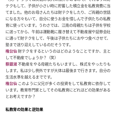
テクもして、子供が小さい時に貯蓄した積立金を私教育費に当
てました。他のお母さんたちは財テクをしたり、ご両親の世話
になる方々もいて、自分に使うお金を惜しんで子供たちの私教
育に使っています。うわさでは、江南の母親たちは子供を学校
に送ってから、午前は運動靴に履き替えて不動産屋や証券会社
に通って財テクをして、午後は子供たちにおやつ食べさせて、
塾まで送り迎えしているのだそうです。
権台仙
財テクをするというのはどのようなことですか、主と
して不動産でしょうか？（笑）
蔡銀淑
不動産をやる母親たちもいますし、株式をやったりも
します。私は少し例外ですが大体は最後まで行きます。自分の
生活水準を越えるまでです。
権台仙
このように父兄が多くの投資をして私教育に依存して
います。教育専門家としてその私教育にどれほどの効果がある
とお考えですか？
私教育の効果と逆効果