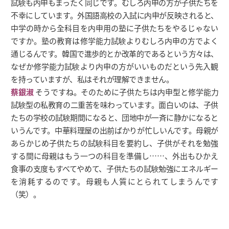
試験も内申もまったく同じです。むしろ内申の方が子供たちを
不幸にしています。外国語高校の入試に内申が反映されると、
中学の時から全科目を内申用の塾に子供たちをやるじゃない
ですか。塾の教育は修学能力試験よりむしろ内申の方でよく
通じるんです。韓国で進歩的とか改革的であるという方々は、
なぜか修学能力試験より内申の方がいいものだという先入観
を持っていますが、私はそれが理解できません。
蔡銀淑
そうですね。そのために子供たちは内申型と修学能力
試験型の私教育の二重苦を味わっています。面白いのは、子供
たちの学校の試験期間になると、団地中が一斉に静かになると
いうんです。中華料理屋の出前ばかりが忙しいんです。母親が
あらかじめ子供たちの試験科目を要約し、子供がそれを勉強
する間に母親はもう一つの科目を準備し……、外出もひかえ
食事の支度もすべてやめて、子供たちの試験勉強にエネルギー
を消耗するのです。母親も人質にとられてしまうんです
（笑）。