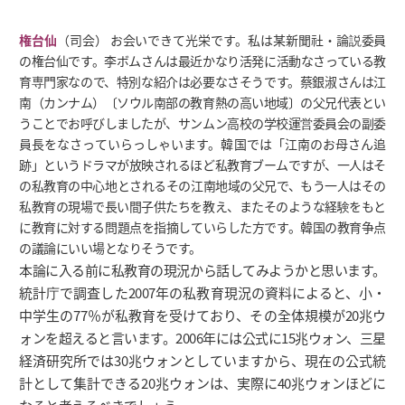
権台仙
（司会） お会いできて光栄です。私は某新聞社・論説委員
の権台仙です。李ボムさんは最近かなり活発に活動なさっている教
育専門家なので、特別な紹介は必要なさそうです。蔡銀淑さんは江
南（カンナム）〔ソウル南部の教育熱の高い地域〕の父兄代表とい
うことでお呼びしましたが、サンムン高校の学校運営委員会の副委
員長をなさっていらっしゃいます。韓国では「江南のお母さん追
跡」というドラマが放映されるほど私教育ブームですが、一人はそ
の私教育の中心地とされるその江南地域の父兄で、もう一人はその
私教育の現場で長い間子供たちを教え、またそのような経験をもと
に教育に対する問題点を指摘していらした方です。韓国の教育争点
の議論にいい場となりそうです。
本論に入る前に私教育の現況から話してみようかと思います。
統計庁で調査した2007年の私教育現況の資料によると、小・
中学生の77％が私教育を受けており、その全体規模が20兆ウ
ォンを超えると言います。2006年には公式に15兆ウォン、三星
経済研究所では30兆ウォンとしていますから、現在の公式統
計として集計できる20兆ウォンは、実際に40兆ウォンほどに