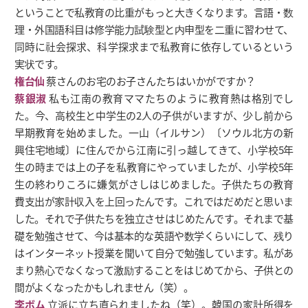
ということで私教育の比重がもっと大きくなります。言語・数
理・外国語科目は修学能力試験型と内申型を二重に習わせて、
同時に社会探求、科学探求まで私教育に依存しているという
実状です。
権台仙
蔡さんのお宅のお子さんたちはいかがですか？
蔡銀淑
私も江南の教育ママたちのように教育熱は格別でし
た。今、高校生と中学生の2人の子供がいますが、少し前から
早期教育を始めました。一山（イルサン）〔ソウル北方の新
興住宅地域〕に住んでから江南に引っ越してきて、小学校5年
生の時までは上の子を私教育にやっていましたが、小学校5年
生の終わりころに嫌気がさしはじめました。子供たちの教育
費支出が家計収入を上回ったんです。これではだめだと思いま
した。それで子供たちを独立させはじめたんです。それまで基
礎を勉強させて、今は基本的な英語や数学くらいにして、残り
はインターネット授業を聞いて自分で勉強しています。私があ
まり熱心でなくなって激励することをはじめてから、子供との
間がよくなったかもしれません（笑）。
李ボム
立派に立ち直られましたね（笑）。韓国の家計所得を