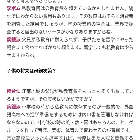
なると考えるべきでしょう。
李ボム
私教育費は公教育費を超えているかもしれません。統
計ではわからない費用もあります。その数値はおそらく消費者
を調査した結果でしょうが、塾の授業料の場合は、業界で調
査すると届出のないケースがかなりありますからね。
蔡銀淑
父兄が私教育に耐えられず、子供たちを留学にやった
場合まで合わせればかなり超えます。留学しても私教育はやら
せますからね。
子供の将来は母親次第？
権台仙
江南地域の父兄が私教育費をもっとも多く出費してい
るようですが、その実状はいかがですか？
蔡銀淑
小学校の時から私教育に依存するのが一般的で、外国
語高校への進学準備をするためには内申書を管理しなければ
ならないので、中学校の時の英・数・国はもちろんのこと、グ
ループを作って音楽、美術、体育まで習わせるのが普通です。
また高校にいったん進学すれば、今度はまた入試と関係する