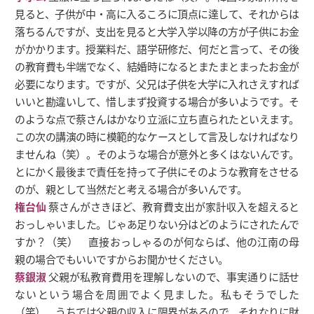
見ると、子供が中・高に入るころに頂点に達して、それからは
落ちるんですが、支出を見ると大学入学以降の方が子供にお金
がかかります。授業料だ、語学研修だ、何だと言って、その後
の教育費も半端でなく、結婚時になるとまたまとまったお金が
必要になります。ですが、父兄は子供を大学に入れさえすれば
いいと勘違いして、惜しまず投資する場合が多いようです。そ
のような点で蔡さんはかなり立派に立ち直られたといえます。
この次の講演の時に模範的なケースとして言及しなければなり
ませんね（笑）。そのような場合が意外と多くはないんです。
とにかく最後まで責任を持って子供にそのような教育をさせる
のが、親として当然だと考える場合が多いんです。
権台仙
蔡さんがさきほど、教育費支出が家計収入を超えると
おっしゃいました。じゃあ足りない分はどのようにされたんで
すか？（笑） 直接おっしゃるのが何ならば、他の江南の母
親の場合でもいいですからお聞かせください。
蔡銀淑
父親が私教育費用を理解しないので、事実通りに話せ
ないという場合を周囲でよく見ました。私もそうでした
（笑）。うちでは父親の収入に限界があるので、それなりに財