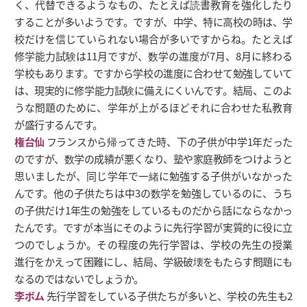
く、代替できるようなもの、たとえば読書教育を強化したり
することが多いようです。ですが、中学、特に高校の時は、学
校だけを信じていられない場合が多いですからね。たとえば
修学能力試験は11月ですが、数学の進度が7月、8月に終わる
学校もあります。ですから学校の進度に合わせて勉強していて
は、現実的に修学能力試験に備えにくいんです。結局、このよ
うな問題のために、学年が上がるほどそれに合わせた私教育
が盛行するんです。
権台仙
フランスから帰ってきた時、下の子供が中学1年だった
のですが、数学の成績が悪くなり、塾や家庭教師をつけようと
思いましたが、同じ学年で一緒に勉強する子供がいなかった
んです。他の子供たちは中3の数学を勉強しているのに、うち
の子供だけ1年生の勉強をしているものだから話にならなかっ
たんです。ですが本当にそのように先行学習が実質的に役に立
つのでしょうか。その程度の先行学習は、学校の先生の授業
進行をかえって困難にし、結局、学級破壊をもたらす問題にも
なるのではないでしょうか。
李ボム
先行学習をしている子供たちが多いと、学校の先生も2