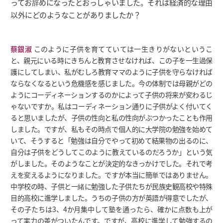
ってお辞めになったとおっしゃいました。それは経済的な理由
以外にどのようなことがありましたか？
蔡銀淑
このように子供を育てていては一生きりがないというこ
と、親元にいる時にきちんと教育させなければ、この子を一生過保
護にしてしまい、私がむしろ教育ママのように子供を守らなければ
ならなくなるという危機感を感じました。今の体制では母親がどの
ようにコーディネーションするのかによって子供の将来が変わるじ
ゃないですか。私はコーディネーション通りに子供がよく付いてく
ると思いましたが、子供の性向と私の性向がぶつかったことも作用
しました。ですが、私もその時点で個人的に大学院の勉強を始めて
いて、そうすると「勉強は自分でやって初めて結果物の出るのに、
自分は子供をどうしてこのように教えているのだろうか」という気
がしました。そのようなことが決定的なきっかけでした。それで考
えを変えるようになりました。ですが本当に簡単ではありません。
中学校の時、子供と一緒に勉強した子供たちが民族史観高校や特殊
目的高校に進学しました。うちの子供の方が英語が得意でしたが、
その子たちは3、4か月集中して塾を通ったら、確かに点数も上が
って実力の差がついたんです。ですが、高校に進学して勉強するの