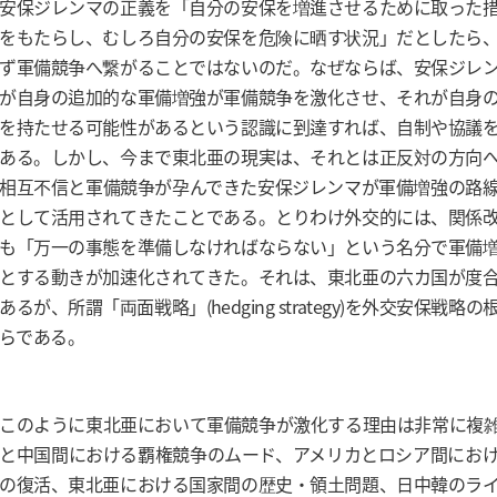
安保ジレンマの正義を「自分の安保を増進させるために取った
をもたらし、むしろ自分の安保を危険に晒す状況」だとしたら
ず軍備競争へ繋がることではないのだ。なぜならば、安保ジレ
が自身の追加的な軍備増強が軍備競争を激化させ、それが自身
を持たせる可能性があるという認識に到達すれば、自制や協議
ある。しかし、今まで東北亜の現実は、それとは正反対の方向
相互不信と軍備競争が孕んできた安保ジレンマが軍備増強の路
として活用されてきたことである。とりわけ外交的には、関係
も「万一の事態を準備しなければならない」という名分で軍備
とする動きが加速化されてきた。それは、東北亜の六カ国が度
あるが、所謂「両面戦略」(hedging strategy)を外交安保戦
らである。
このように東北亜において軍備競争が激化する理由は非常に複
と中国間における覇権競争のムード、アメリカとロシア間にお
の復活、東北亜における国家間の歴史・領土問題、日中韓のラ