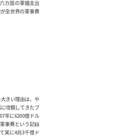
の六カ国の軍備支出
国が全世界の軍事費
も大きい理由は、や
幅に増額してきたブ
07年に6200億ドル
る軍事費という記録
て実に4兆3千億ド