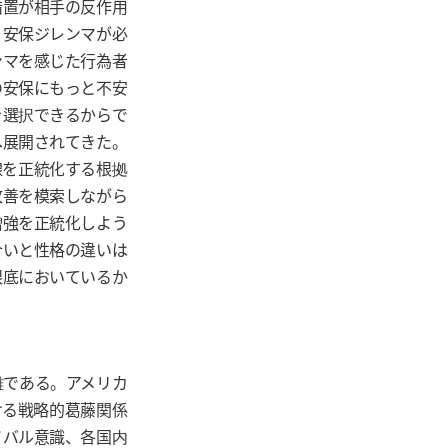
措置が相手の反作用
、安保ジレンマが必
ンマを感じた行為者
の安保にもっと不安
を選択できるからで
へ展開されてきた。
線を正統化する根拠
改善を模索しながら
増強を正統化しよう
合いと性格の違いは
略の根底においているか
雑である。アメリカ
ける戦略的葛藤関係
イバル意識、各国内