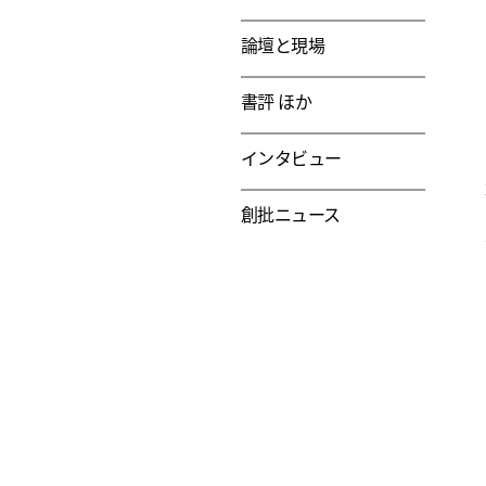
論壇と現場
書評 ほか
インタビュー
創批ニュース