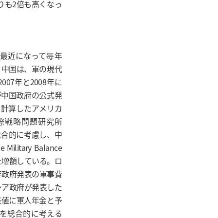
りも2倍も高くなっ
最近になって毎年
。中国は、軍の現代
07年と2008年に
費が中国政府の公式発
を計算したアメリカ
際戦略問題研究所
総合的に考慮し、中
ary Balance
を増額している。ロ
年政府発表の軍事費
シア政府が発表した
表値に軍人年金と予
を総合的に考える