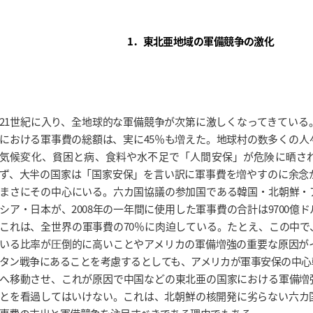
1．東北亜地域の軍備競争の激化
21世紀に入り、全地球的な軍備競争が次第に激しくなってきている
における軍事費の総額は、実に45％も増えた。地球村の数多くの人
気候変化、貧困と病、食料や水不足で「人間安保」が危険に晒さ
ず、大半の国家は「国家安保」を言い訳に軍事費を増やすのに余念
まさにその中心にいる。六カ国協議の参加国である韓国・北朝鮮・
シア・日本が、2008年の一年間に使用した軍事費の合計は9700億
これは、全世界の軍事費の70％に肉迫している。たとえ、この中で
いる比率が圧倒的に高いことやアメリカの軍備増強の重要な原因が
タン戦争にあることを考慮するとしても、アメリカが軍事安保の中心
へ移動させ、これが原因で中国などの東北亜の国家における軍備増
とを看過してはいけない。これは、北朝鮮の核開発に劣らない六カ