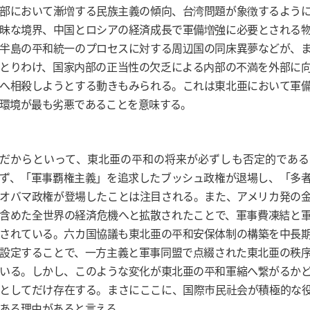
部において漸増する民族主義の傾向、台湾問題が象徴するよう
昧な境界、中国とロシアの経済成長で軍備増強に必要とされる
半島の平和統一のプロセスに対する周辺国の同床異夢などが、
とりわけ、国家内部の正当性の欠乏による内部の不満を外部に
へ相殺しようとする動きもみられる。これは東北亜において軍
環境が最も劣悪であることを意味する。
だからといって、東北亜の平和の将来が必ずしも否定的である
ず、「軍事覇権主義」を追求したブッシュ政権が退場し、「多
オバマ政権が登場したことは注目される。また、アメリカ発の
含めた全世界の経済危機へと拡散されたことで、軍事費凍結と
されている。六カ国協議も東北亜の平和安保体制の構築を中長
設定することで、一方主義と軍事同盟で点綴された東北亜の秩
いる。しかし、このような変化が東北亜の平和軍縮へ繋がるか
としてだけ存在する。まさにここに、国際市民社会が積極的な
ある理由があると言える。