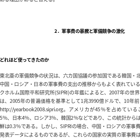
2．軍事費の暴騰と軍備競争の激化
どれほど使ってきたのか
東北亜の軍備競争の状況は、六カ国協議の参加国である韓国・
中国・ロシア・日本の軍事費の支出の推移からもよく表れている。
クホルム国際平和研究所(SIPRI)の年鑑によると、2007年の
は、2005年の普遍価格を基準として1兆3990億ドルで、10年
http://yearbook2008.sipri.org。アメリカが45％を占
5％、日本4％、ロシア3％、韓国2％などであり、この統計から
鮮は0.3％である。しかし、SIPRIの場合、中国・ロシアの軍
発表データによるものであるが、これらの国家の実質の軍事費