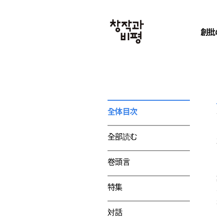
創批
全体目次
全部読む
卷頭言
特集
対話