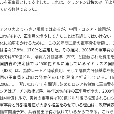
ルを軍事費として支出した。これは、クリントン政権の8年間よ
ている数値であった。
アメリカより小さい規模ではあるが、中国・ロシア・韓国が、
10％前後で、軍事費を増やしてきたことは看過してはいけない
化に拍車をかけるために、この20年間二桁の軍事費を増額し、20
は各々17.8％、17.6％と設定した。その結果、2008年の軍事
表では570億ドル、購買力評価基準（PPP）と隠蔽された費用
国防省の推定値では1500億ドルに達しているイギリスの国
（IISS）は、為替レートと隠蔽費用、そして購買力評価基準を
国の軍事費を政府の発表値の1.7倍程度と推定している。The Milit
2008。。「強いロシア」を闡明し始めたロシアも急激に軍事費
シアはプーチン政権以降、毎年20％前後の軍事費が増え、2008
は400億ドルで、実質の軍事費は700億ドル前後で推定されるロ
軍事費と外部推定値が大きな格差をみせている理由は、政府発
備軍関連予算、兵器輸出所得が抜けているからである。これら