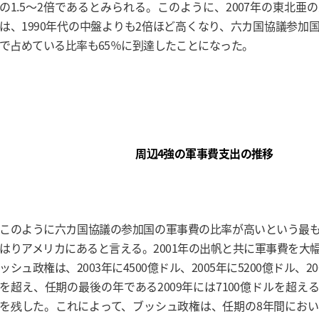
の1.5～2倍であるとみられる。このように、2007年の東北亜
は、1990年代の中盤よりも2倍ほど高くなり、六カ国協議参加
で占めている比率も65％に到達したことになった。
周辺4強の軍事費支出の推移
このように六カ国協議の参加国の軍事費の比率が高いという最
はりアメリカにあると言える。2001年の出帆と共に軍事費を大
ッシュ政権は、2003年に4500億ドル、2005年に5200億ドル、20
を超え、任期の最後の年である2009年には7100億ドルを超え
を残した。これによって、ブッシュ政権は、任期の8年間におい