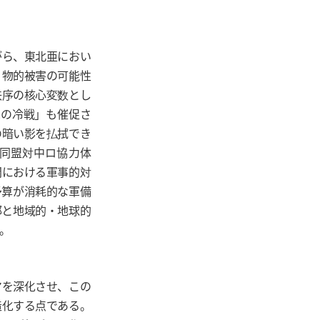
がら、東北亜におい
・物的被害の可能性
秩序の核心変数とし
2の冷戦」も催促さ
の暗い影を払拭でき
同盟対中ロ協力体
間における軍事的対
予算が消耗的な軍備
部と地域的・地球的
。
マを深化させ、この
造化する点である。