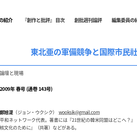
の紹介
『創作と批評』 目次
創批週刊論評
編集委員の
東北亜の軍備競争と国際市民
論壇と現場
2009年 春号 (通卷 143号)
鄭旭湜
（ジョン・ウクシク）
wooksik@gmail.com
平和ネットワーク代表。著書には『21世紀の韓米同盟はどこへ？』
核文化のために』（共著）などがある。