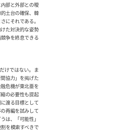
に内部と外部との曖
物的土台の確保、韓
まさにそれである。
向けた対決的な姿勢
備競争を終息できる
だけではない。ま
者間協力」を掲げた
金融危機が東北亜を
軍縮の必要性も提起
期に渡る目標として
序の再編を試みして
どうは、「可能性」
役割を模索すべきで