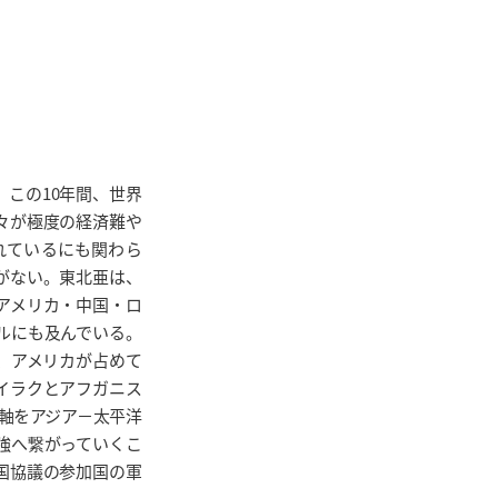
。この10年間、世界
々が極度の経済難や
れているにも関わら
がない。東北亜は、
アメリカ・中国・ロ
ドルにも及んでいる。
、アメリカが占めて
イラクとアフガニス
軸をアジア－太平洋
強へ繋がっていくこ
国協議の参加国の軍