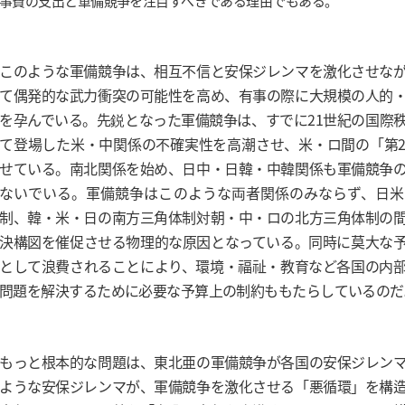
事費の支出と軍備競争を注目すべきである理由でもある。
このような軍備競争は、相互不信と安保ジレンマを激化させな
て偶発的な武力衝突の可能性を高め、有事の際に大規模の人的
を孕んでいる。先鋭となった軍備競争は、すでに21世紀の国際
て登場した米・中関係の不確実性を高潮させ、米・ロ間の「第
せている。南北関係を始め、日中・日韓・中韓関係も軍備競争
ないでいる。軍備競争はこのような両者関係のみならず、日米
制、韓・米・日の南方三角体制対朝・中・ロの北方三角体制の
決構図を催促させる物理的な原因となっている。同時に莫大な
として浪費されることにより、環境・福祉・教育など各国の内
問題を解決するために必要な予算上の制約ももたらしているのだ
もっと根本的な問題は、東北亜の軍備競争が各国の安保ジレン
ような安保ジレンマが、軍備競争を激化させる「悪循環」を構