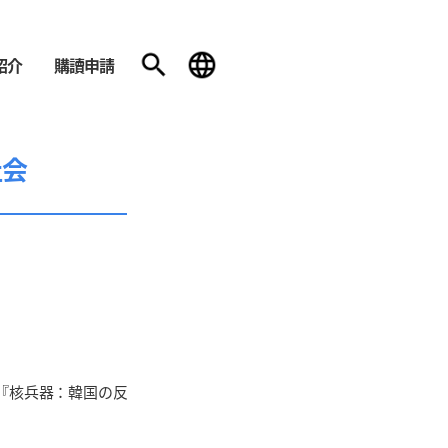
紹介
購讀申請
社会
『核兵器：韓国の反