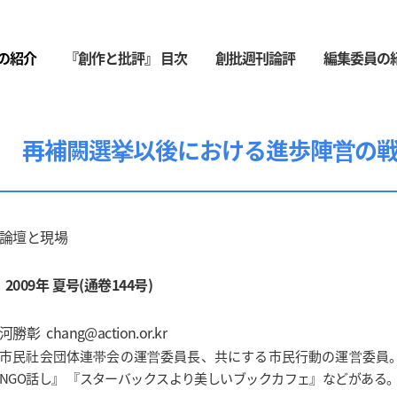
の紹介
『創作と批評』 目次
創批週刊論評
編集委員の
再補闕選挙以後における進歩陣営の
論壇と現場
2009年 夏号(通卷144号)
河勝彰
chang@action.or.kr
市民社会団体連帯会の運営委員長、共にする市民行動の運営委員
NGO話し』 『スターバックスより美しいブックカフェ』などがある