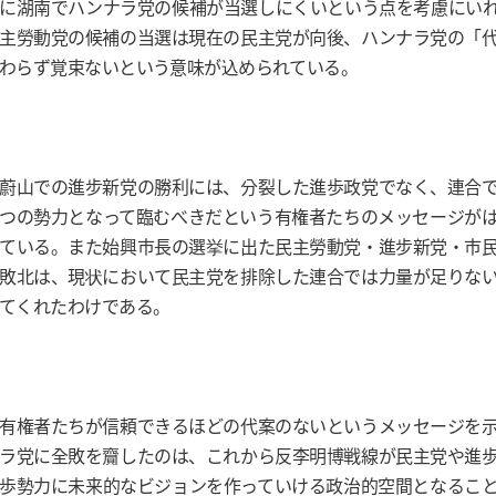
に湖南でハンナラ党の候補が当選しにくいという点を考慮にい
主勞動党の候補の当選は現在の民主党が向後、ハンナラ党の「
わらず覚束ないという意味が込められている。
蔚山での進步新党の勝利には、分裂した進歩政党でなく、連合
つの勢力となって臨むべきだという有権者たちのメッセージが
ている。また始興市長の選挙に出た民主勞動党・進步新党・市
敗北は、現状において民主党を排除した連合では力量が足りな
てくれたわけである。
有権者たちが信頼できるほどの代案のないというメッセージを
ラ党に全敗を齎したのは、これから反李明博戦線が民主党や進
歩勢力に未来的なビジョンを作っていける政治的空間となるこ