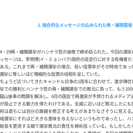
1. 複合的なメッセージの込められた再・補闕選挙
4・29再・補闕選挙がハンナラ党の惨敗で締め括られた。今回の選
ッセージは、李明博(イ・ミョンバク)政府の逆走行に対する有権者
ある。これまで再・補闕選挙の場合、低い投票率がその特徴であっ
選挙に等しいほど積極的な投票の様相を呈していた。
ちょうど近づいてきたキャンドル抗争の1周年に合わせて、進歩陣営
挙での勝利とハンナラ党の再・補闕選挙での敗北に負って、もう10
龍山惨事の問題を解決し、6月の国会で再激突が予想されるメディア
が阻止できる動力を得たわけである。全滅に近いほど敗北したにも
府は直ちには自分の路線を修正する考えがあまりなさそうに見える
域選挙にそれほど大きな意味を与えないというものであったし、ハ
総長を更迭する線で選挙敗北の責任を締め括っている。もしかした