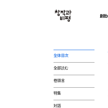
創批
全体目次
全部読む
卷頭言
特集
対話