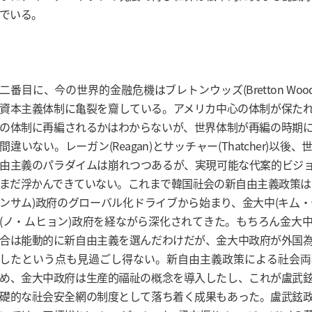
でいる。
二番目に、今の世界的金融危機はブレトンウッズ(Bretton Woo
資本主義体制に亀裂を齎している。アメリカ中心の体制が保た
の体制に再編されるかはわからないが、世界体制が再編の時期
間違いない。レーガン(Reagan)とサッチャー(Thatcher)以
由主義のパラダイムは崩れつつあるが、実現可能な代案的ビジ
まだ浮かんできていない。これまで韓国社会の新自由主義政策は
ンサム)政府のグローバル化ドライブから始まり、金大中(キ厶・
(ノ・ムヒョン)政府を経ながら深化されてきた。もちろん金大
合は能動的に新自由主義を選んだわけだが、金大中政府が外国
したという点も見過ごし得ない。新自由主義政策による社会両
め、金大中政府は生産的福祉の概念を導入したし、これが盧武
礎的な社会安全網の制度として落ち着く成果もあった。盧武鉉