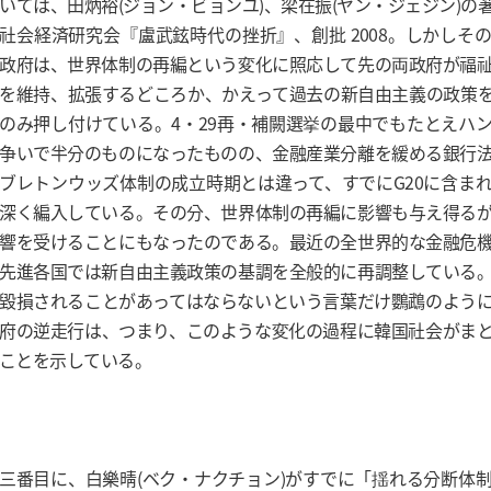
いては、田炳裕(ジョン・ビョンユ)、梁在振(ヤン・ジェジン)の
社会経済研究会『盧武鉉時代の挫折』、創批 2008。しかしそ
政府は、世界体制の再編という変化に照応して先の両政府が福
を維持、拡張するどころか、かえって過去の新自由主義の政策
のみ押し付けている。4・29再・補闕選挙の最中でもたとえハ
争いで半分のものになったものの、金融産業分離を緩める銀行
ブレトンウッズ体制の成立時期とは違って、すでにG20に含ま
深く編入している。その分、世界体制の再編に影響も与え得る
響を受けることにもなったのである。最近の全世界的な金融危
先進各国では新自由主義政策の基調を全般的に再調整している
毀損されることがあってはならないという言葉だけ鸚鵡のよう
府の逆走行は、つまり、このような変化の過程に韓国社会がま
ことを示している。
三番目に、白樂晴(ベク・ナクチョン)がすでに「揺れる分断体