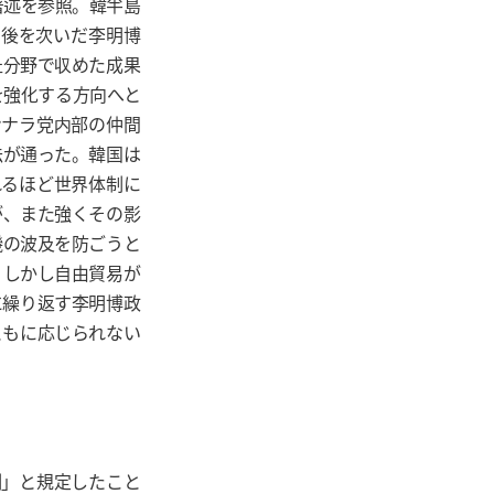
著述を参照。韓半島
の後を次いだ李明博
祉分野で収めた成果
を強化する方向へと
ンナラ党内部の仲間
法が通った。韓国は
れるほど世界体制に
が、また強くその影
機の波及を防ごうと
。しかし自由貿易が
に繰り返す李明博政
ともに応じられない
制」と規定したこと