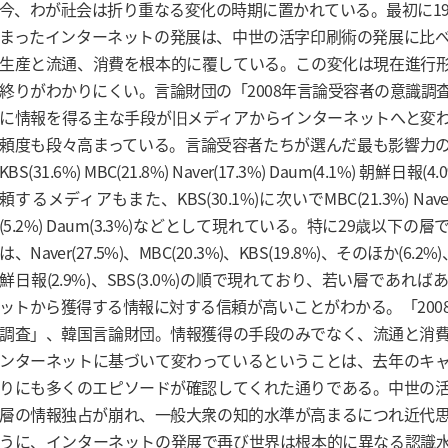
今、わが社会は折り重なる変化の時期に置かれている。最初に19
まったインターネットの発展は、中世の活字印刷術の発展に比
生産と流通、消費を根本的に覆している。この変化は現在進行
終りがわかりにくい。言論財団の「2008年言論受容者の意識調
に情報を得る主な手段が旧メディアからインターネットへと変
頼度も段々高まっている。言論受容者たちが選んだ最も影響力
KBS(31.6%) MBC(21.8%) Naver(17.3%) Daum(4.1%) 朝鮮日
頼するメディアもまた、KBS(30.1%)に次いでMBC(21.3%) Naver
(5.2%) Daum(3.3%)などとして現れている。特に29歳以下
は、Naver(27.5%)、MBC(20.3%)、KBS(19.8%)、そのほか(6.2%
鮮日報(2.9%)、SBS(3.0%)の順で現れており、若い層であれ
ットから獲得する情報に対する信頼が高いことがわかる。「200
調査」、韓国言論財団。情報獲得の手段のみでなく、流通と消
ンターネットに基づいて変わっているということは、去年のキ
りにも多くのエピソードが確認してくれた通りである。中世の
層の情報独占が崩れ、一般大衆の知的水準が高まるにつれ近代
うに、インターネットの発展で再び世界は根本的に異なる認識