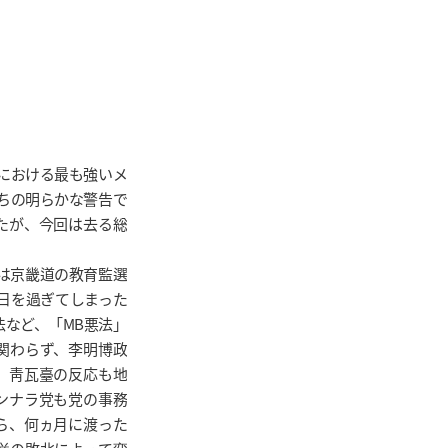
挙における最も強いメ
たちの明らかな警告で
たが、今回は去る総
は京畿道の教育監選
0日を過ぎてしまった
法など、「MB悪法」
関わらず、李明博政
。靑瓦臺の反応も地
ンナラ党も党の事務
ら、何ヵ月に渡った