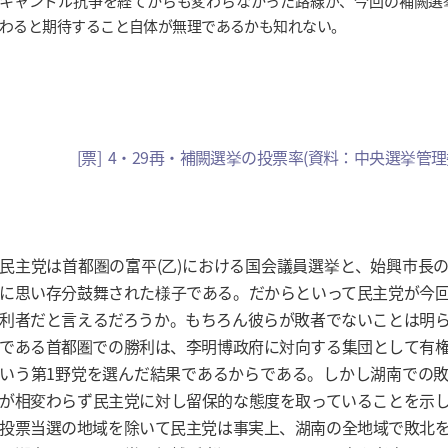
キャンドル抗争を経てからも変わらなかった路線が、今回の補闕選
わると期待すること自体が無理であるかも知れない。
[票] 4・29再・補闕選挙の投票率(資料：中央選挙管理
民主党は首都圏の富平(乙)における国会議員選挙と、始興市長
に思い存分鼓舞された様子である。だからといって民主党が今
利者だと言えるだろうか。もちろん彼らが敗者でないことは明
である首都圏での勝利は、李明博政府に対向する集団として有
いう第1野党を選んだ結果であるからである。しかし湖南での
が相変わらず民主党に対し留保的な態度を取っていることを示
投票当選の地域を除いて民主党は事実上、湖南の全地域で敗北