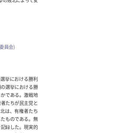
挙の敗北によって変
委員会)
の選挙における勝利
回の選挙における勝
らかである。激戦地
権者たちが民主党と
敗北は、有権者たち
したものである。無
を記録した。現実的