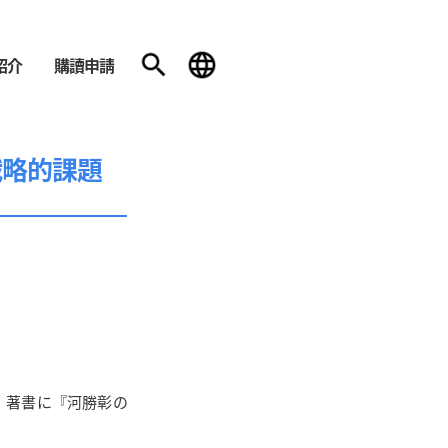
紹介
購讀申請
戦略的課題
。著書に『河勝彰の
。