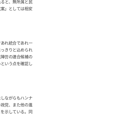
れると、無所属と民
代案」としては相変
であれ統合であれ一
はっきりと込められ
民陣営の連合候補の
いという点を確認し
示しながらもハンナ
歩政党、また他の進
とを示している。同