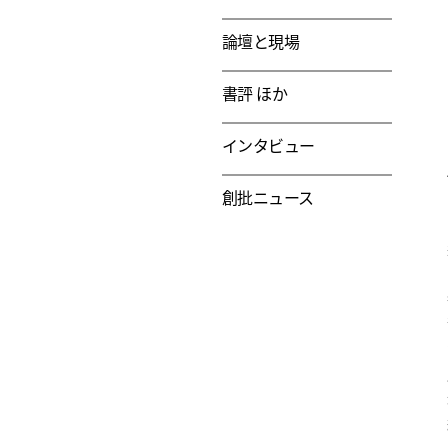
論壇と現場
書評 ほか
インタビュー
創批ニュース