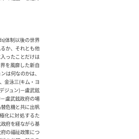
ds)体制以後の世界
れるか、それとも他
に入ったことだけは
後、世界を風靡した新自
ョンは何なのかは、
、金泳三(キ厶・ヨ
デジュン)－盧武鉉
中－盧武鉉政府の場
為替危機と共に出帆
極化に対処するた
鉉政府を経ながら基
政府の福祉政策につ