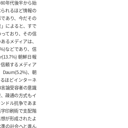
80年代後半から始
べられるほど情報の
形であり、今だその
査」によると、すで
わっており、その信
のあるメディアは、
報(4.0%)などであり、信
(13.7%) 朝鮮日報
の層で信頼するメディア
)、Daum(5.2%)、朝
ばあるほどインターネ
8言論受容者の意識
費、疎通の方式もイ
ャンドル抗争であま
活字印刷術で支配階
思想が形成されたよ
水準の社会へと進ん