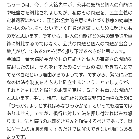
もう一つは、今、金大鎬先生が、公共の無能と個人の有能さ
や旺盛さを対比されましたが、私はその問題を、民主主義の
定着過程において、正当な公共的合意にもとづく秩序の効率性
と個人の能力をつないでいく作業が遅滞したために起きたも
のだと思います。ですから、個人の有能さと公共の無能さを単
純に対比するのではなく、公共の問題と個人の問題が出会う
地点がどこであるのかを深く掘り下げるべきだと思います。
金鍾曄 金大鎬所長が公共の無能さと個人の有能さの問題を
提起したのは、それを正すためにゲームの法則をきちんと立
てるべきだという理由からのようです。ですから、緊急に必要
なのは法や制度をきちんと確立するということでしょうが、
それとともに法と慣行の乖離を克服することも重要な問題だ
と思います。事実、現在、韓国社会の法は非常に厳格なために
「ひっかけようとすればみなひっかかる」といっても過言では
ありません。ですが、慣行に対して法を押し付ければみな怒
ります。法と慣行の乖離をきちんと解決するべきであって、単
にゲームの規則を樹立するだけでは解決できない側面もある
ようです。