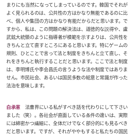
まりにも当然になってしまっているのです。韓国でそれが
よく見られるのは、公共性の方はかなり無能であるのに比
べ、個人や集団の方はかなり有能だからだと思います。で
すから、私は、この問題の解決法は、道徳的な説得や、盧
武鉉大統領のように指導者が模範を示すよりは、公共性を
きちんと立て直すところにあると思います。特にゲームの
規則、ひとことで言って法と制度をきちんと立て直し、そ
れをきちんと執行することだと思います。ここで法と制度
は、李明博氏や李会昌氏の言うような法や制度ではありま
せん。市民社会、あるいは国民多数の総意と常識が作った
法治を意味します。
白承憲
法曹界にいる私がすべき話を代わりにして下さい
ました（笑）。各社会が直面している条件の違いは、実際
には綿密かつ繊細に、全体だけでなく部分的にも見るべき
だと思います。ですが、それがややもすると私たちの国民