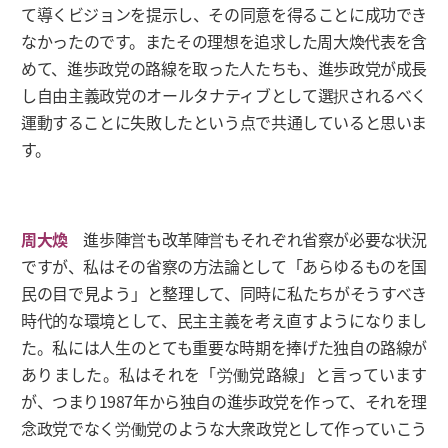
て導くビジョンを提示し、その同意を得ることに成功でき
なかったのです。またその理想を追求した周大煥代表を含
めて、進歩政党の路線を取った人たちも、進歩政党が成長
し自由主義政党のオールタナティブとして選択されるべく
運動することに失敗したという点で共通していると思いま
す。
周大煥
進歩陣営も改革陣営もそれぞれ省察が必要な状況
ですが、私はその省察の方法論として「あらゆるものを国
民の目で見よう」と整理して、同時に私たちがそうすべき
時代的な環境として、民主主義を考え直すようになりまし
た。私には人生のとても重要な時期を捧げた独自の路線が
ありました。私はそれを「労働党路線」と言っています
が、つまり1987年から独自の進歩政党を作って、それを理
念政党でなく労働党のような大衆政党として作っていこう