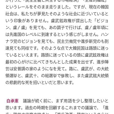
というレールをそのまま走りました。ですが、現在の韓国
社会は、私たちが夢見たそのような社会に近づいていると
いう印象がありません。盧武鉉政権が提出した「ビジョ
ン、盧〳盧」を見ても、あの調子で行けば、盧〳盧年頃に
は先進国のレベルに到達するという感じがしません。ハン
ナラ党のビジョンを見ても、民主労働党や進歩新党のも到
達見ても同様です。そのような点で大韓民国は路頭に迷っ
ているといえます。路頭に迷っているの頭に盧武鉉政権は
最初の心がけに比べてきちんとした成果を出せず、進歩陣
営は安普請の家のようになを見て。路に、盧武が、の大統
領選挙と、盧武〸、の総選挙で惨敗し、また盧武鉉大統領
の悲劇的な死を招いといだと思います。
白承憲
議論が続く前に、まず用語を少し整理したいと
思います。過去の時期を回顧するこれまでの議論で、「進