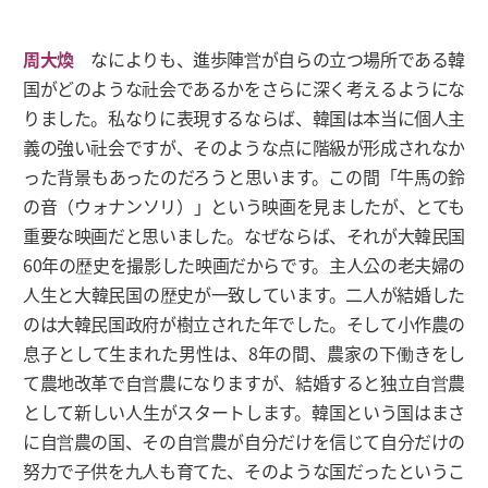
周大煥
なによりも、進歩陣営が自らの立つ場所である韓
国がどのような社会であるかをさらに深く考えるようにな
りました。私なりに表現するならば、韓国は本当に個人主
義の強い社会ですが、そのような点に階級が形成されなか
った背景もあったのだろうと思います。この間「牛馬の鈴
の音（ウォナンソリ）」という映画を見ましたが、とても
重要な映画だと思いました。なぜならば、それが大韓民国
60年の歴史を撮影した映画だからです。主人公の老夫婦の
人生と大韓民国の歴史が一致しています。二人が結婚した
のは大韓民国政府が樹立された年でした。そして小作農の
息子として生まれた男性は、8年の間、農家の下働きをし
て農地改革で自営農になりますが、結婚すると独立自営農
として新しい人生がスタートします。韓国という国はまさ
に自営農の国、その自営農が自分だけを信じて自分だけの
努力で子供を九人も育てた、そのような国だったというこ