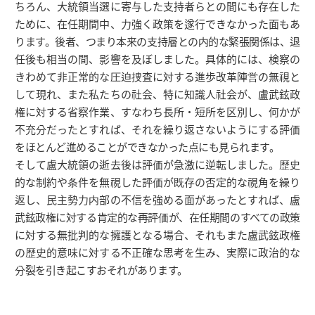
ちろん、大統領当選に寄与した支持者らとの間にも存在した
ために、在任期間中、力強く政策を遂行できなかった面もあ
ります。後者、つまり本来の支持層との内的な緊張関係は、退
任後も相当の間、影響を及ぼしました。具体的には、検察の
きわめて非正常的な圧迫捜査に対する進歩改革陣営の無視と
して現れ、また私たちの社会、特に知識人社会が、盧武鉉政
権に対する省察作業、すなわち長所・短所を区別し、何かが
不充分だったとすれば、それを繰り返さないようにする評価
をほとんど進めることができなかった点にも見られます。
そして盧大統領の逝去後は評価が急激に逆転しました。歴史
的な制約や条件を無視した評価が既存の否定的な視角を繰り
返し、民主勢力内部の不信を強める面があったとすれば、盧
武鉉政権に対する肯定的な再評価が、在任期間のすべての政策
に対する無批判的な擁護となる場合、それもまた盧武鉉政権
の歴史的意味に対する不正確な思考を生み、実際に政治的な
分裂を引き起こすおそれがあります。