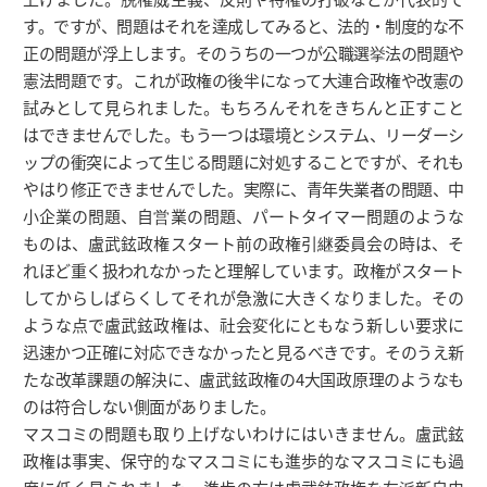
す。ですが、問題はそれを達成してみると、法的・制度的な不
正の問題が浮上します。そのうちの一つが公職選挙法の問題や
憲法問題です。これが政権の後半になって大連合政権や改憲の
試みとして見られました。もちろんそれをきちんと正すこと
はできませんでした。もう一つは環境とシステム、リーダーシ
ップの衝突によって生じる問題に対処することですが、それも
やはり修正できませんでした。実際に、青年失業者の問題、中
小企業の問題、自営業の問題、パートタイマー問題のような
ものは、盧武鉉政権スタート前の政権引継委員会の時は、そ
れほど重く扱われなかったと理解しています。政権がスタート
してからしばらくしてそれが急激に大きくなりました。その
ような点で盧武鉉政権は、社会変化にともなう新しい要求に
迅速かつ正確に対応できなかったと見るべきです。そのうえ新
たな改革課題の解決に、盧武鉉政権の4大国政原理のようなも
のは符合しない側面がありました。
マスコミの問題も取り上げないわけにはいきません。盧武鉉
政権は事実、保守的なマスコミにも進歩的なマスコミにも過