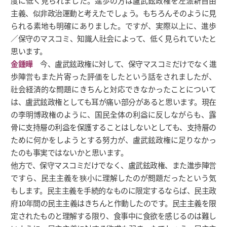
度に低く見られました。進歩の方は盧武鉉政権を左派新自由
主義、似非政治運動と考えたでしょう。もちろんそのように見
られる素地も明確にありました。ですが、実際以上に、進歩
／保守のマスコミ、知識人社会によって、低く見られていたと
思います。
金鍾曄
今、盧武鉉政権に対して、保守マスコミだけでなく進
歩陣営もまた片寄った評価をしたという話をされましたが、
社会経済的な問題にきちんと対応できなかったことについて
は、盧武鉉政権としても耳が痛い部分があると思います。現在
の李明博政権のように、国民全体の利益に反しながらも、露
骨に支持層の利益を保護することはしないとしても、支持層の
ために何かをしようとする努力が、盧武鉉政権に足りなかっ
たのも事実ではないかと思います。
他方で、保守マスコミだけでなく、盧武鉉政権、また進歩陣営
ですら、民主主義を狭小に理解したのが問題だったという気
もします。民主主義を手続的なものに限定するならば、民主政
府10年間の民主主義はきちんと作動したのです。民主主義を限
定されたものと理解する限り、食事中に食欲を感じるのは難し