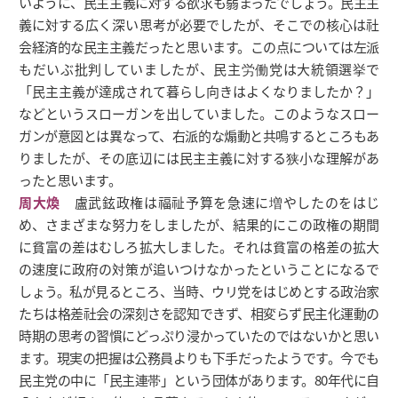
いように、民主主義に対する欲求も弱まったでしょう。民主主
義に対する広く深い思考が必要でしたが、そこでの核心は社
会経済的な民主主義だったと思います。この点については左派
もだいぶ批判していましたが、民主労働党は大統領選挙で
「民主主義が達成されて暮らし向きはよくなりましたか？」
などというスローガンを出していました。このようなスロー
ガンが意図とは異なって、右派的な煽動と共鳴するところもあ
りましたが、その底辺には民主主義に対する狭小な理解があ
ったと思います。
周大煥
盧武鉉政権は福祉予算を急速に増やしたのをはじ
め、さまざまな努力をしましたが、結果的にこの政権の期間
に貧富の差はむしろ拡大しました。それは貧富の格差の拡大
の速度に政府の対策が追いつけなかったということになるで
しょう。私が見るところ、当時、ウリ党をはじめとする政治家
たちは格差社会の深刻さを認知できず、相変らず民主化運動の
時期の思考の習慣にどっぷり浸かっていたのではないかと思い
ます。現実の把握は公務員よりも下手だったようです。今でも
民主党の中に「民主連帯」という団体があります。80年代に自