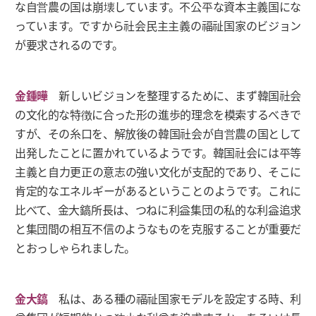
な自営農の国は崩壊しています。不公平な資本主義国にな
っています。ですから社会民主主義の福祉国家のビジョン
が要求されるのです。
金鍾曄
新しいビジョンを整理するために、まず韓国社会
の文化的な特徴に合った形の進歩的理念を模索するべきで
すが、その糸口を、解放後の韓国社会が自営農の国として
出発したことに置かれているようです。韓国社会には平等
主義と自力更正の意志の強い文化が支配的であり、そこに
肯定的なエネルギーがあるということのようです。これに
比べて、金大鎬所長は、つねに利益集団の私的な利益追求
と集団間の相互不信のようなものを克服することが重要だ
とおっしゃられました。
金大鎬
私は、ある種の福祉国家モデルを設定する時、利