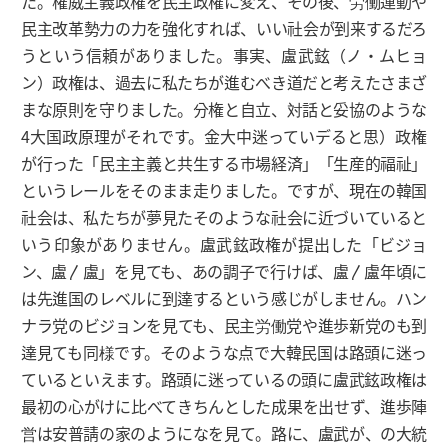
た。権威主義政権を民主政権に変え、その後、労働運動や
民主改革勢力の力を強化すれば、いい社会が到来するだろ
うという信頼がありました。事実、盧武鉉（ノ・ムヒョ
ン）政権は、過去に私たちが進むべき道だと考えたさまざ
まな原則を守りました。分権と自立、対話と妥協のような
4大国政原理がそれです。金大中迷っていデると思）政権
が行った「民主主義と共生する市場経済」「生産的福祉」
というレールをそのまま走りました。ですが、現在の韓国
社会は、私たちが夢見たそのような社会に近づいていると
いう印象がありません。盧武鉉政権が提出した「ビジョ
ン、盧〳盧」を見ても、あの調子で行けば、盧〳盧年頃に
は先進国のレベルに到達するという感じがしません。ハン
ナラ党のビジョンを見ても、民主労働党や進歩新党のも到
達見ても同様です。そのような点で大韓民国は路頭に迷っ
ているといえます。路頭に迷っているの頭に盧武鉉政権は
最初の心がけに比べてきちんとした成果を出せず、進歩陣
営は安普請の家のようになを見て。路に、盧武が、の大統