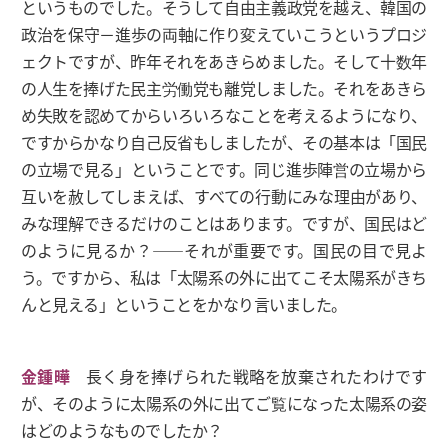
というものでした。そうして自由主義政党を越え、韓国の
政治を保守－進歩の両軸に作り変えていこうというプロジ
ェクトですが、昨年それをあきらめました。そして十数年
の人生を捧げた民主労働党も離党しました。それをあきら
め失敗を認めてからいろいろなことを考えるようになり、
ですからかなり自己反省もしましたが、その基本は「国民
の立場で見る」ということです。同じ進歩陣営の立場から
互いを赦してしまえば、すべての行動にみな理由があり、
みな理解できるだけのことはあります。ですが、国民はど
のように見るか？――それが重要です。国民の目で見よ
う。ですから、私は「太陽系の外に出てこそ太陽系がきち
んと見える」ということをかなり言いました。
金鍾曄
長く身を捧げられた戦略を放棄されたわけです
が、そのように太陽系の外に出てご覧になった太陽系の姿
はどのようなものでしたか？