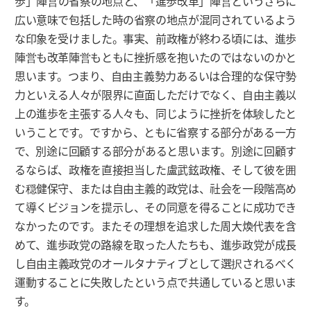
歩」陣営の省察の地点と、「進歩改革」陣営というさらに
広い意味で包括した時の省察の地点が混同されているよう
な印象を受けました。事実、前政権が終わる頃には、進歩
陣営も改革陣営もともに挫折感を抱いたのではないのかと
思います。つまり、自由主義勢力あるいは合理的な保守勢
力といえる人々が限界に直面しただけでなく、自由主義以
上の進歩を主張する人々も、同じように挫折を体験したと
いうことです。ですから、ともに省察する部分がある一方
で、別途に回顧する部分があると思います。別途に回顧す
るならば、政権を直接担当した盧武鉉政権、そして彼を囲
む穏健保守、または自由主義的政党は、社会を一段階高め
て導くビジョンを提示し、その同意を得ることに成功でき
なかったのです。またその理想を追求した周大煥代表を含
めて、進歩政党の路線を取った人たちも、進歩政党が成長
し自由主義政党のオールタナティブとして選択されるべく
運動することに失敗したという点で共通していると思いま
す。