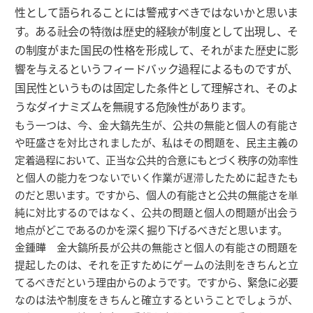
性として語られることには警戒すべきではないかと思いま
す。ある社会の特徴は歴史的経験が制度として出現し、そ
の制度がまた国民の性格を形成して、それがまた歴史に影
響を与えるというフィードバック過程によるものですが、
国民性というものは固定した条件として理解され、そのよ
うなダイナミズムを無視する危険性があります。
もう一つは、今、金大鎬先生が、公共の無能と個人の有能さ
や旺盛さを対比されましたが、私はその問題を、民主主義の
定着過程において、正当な公共的合意にもとづく秩序の効率性
と個人の能力をつないでいく作業が遅滞したために起きたも
のだと思います。ですから、個人の有能さと公共の無能さを単
純に対比するのではなく、公共の問題と個人の問題が出会う
地点がどこであるのかを深く掘り下げるべきだと思います。
金鍾曄 金大鎬所長が公共の無能さと個人の有能さの問題を
提起したのは、それを正すためにゲームの法則をきちんと立
てるべきだという理由からのようです。ですから、緊急に必要
なのは法や制度をきちんと確立するということでしょうが、