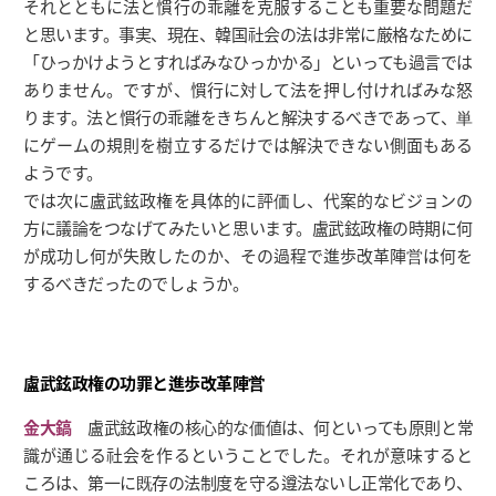
それとともに法と慣行の乖離を克服することも重要な問題だ
と思います。事実、現在、韓国社会の法は非常に厳格なために
「ひっかけようとすればみなひっかかる」といっても過言では
ありません。ですが、慣行に対して法を押し付ければみな怒
ります。法と慣行の乖離をきちんと解決するべきであって、単
にゲームの規則を樹立するだけでは解決できない側面もある
ようです。
では次に盧武鉉政権を具体的に評価し、代案的なビジョンの
方に議論をつなげてみたいと思います。盧武鉉政権の時期に何
が成功し何が失敗したのか、その過程で進歩改革陣営は何を
するべきだったのでしょうか。
盧武鉉政権の功罪と進歩改革陣営
金大鎬
盧武鉉政権の核心的な価値は、何といっても原則と常
識が通じる社会を作るということでした。それが意味すると
ころは、第一に既存の法制度を守る遵法ないし正常化であり、