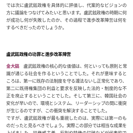
では次に盧武鉉政権を具体的に評価し、代案的なビジョンの
方に議論をつなげてみたいと思います。盧武鉉政権の時期に何
が成功し何が失敗したのか、その過程で進歩改革陣営は何を
するべきだったのでしょうか。
盧武鉉政権の功罪と進歩改革陣営
金大鎬
盧武鉉政権の核心的な価値は、何といっても原則と常
識が通じる社会を作るということでした。それが意味すると
ころは、第一に既存の法制度を守る遵法ないし正常化であり、
第二に既得権集団の利益と要求を反映した法的・制度的な不
正を廃止するということでした。そして第三に、韓国社会の
変化が早いので、環境とシステム、リーダーシップの間に衝突
が生じるのですが、この衝突を解決することでした。
ですが、盧武鉉政権が最も重視したのは、実際には第一のも
のだったと見るべきでしょう。実際この部分では相当な成果を
上げました。脱権威主義、反則や特権の打破などが代表的で