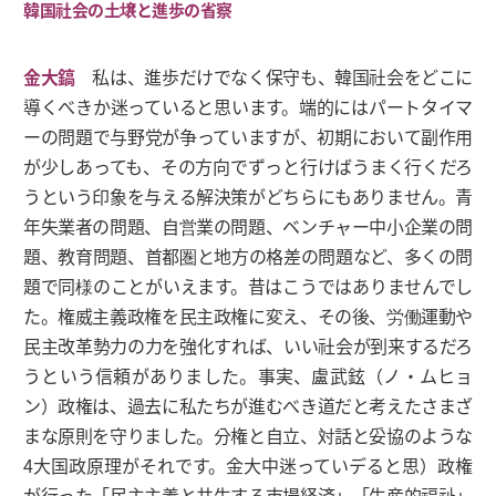
韓国社会の土壌と進歩の省察
金大鎬
私は、進歩だけでなく保守も、韓国社会をどこに
導くべきか迷っていると思います。端的にはパートタイマ
ーの問題で与野党が争っていますが、初期において副作用
が少しあっても、その方向でずっと行けばうまく行くだろ
うという印象を与える解決策がどちらにもありません。青
年失業者の問題、自営業の問題、ベンチャー中小企業の問
題、教育問題、首都圏と地方の格差の問題など、多くの問
題で同様のことがいえます。昔はこうではありませんでし
た。権威主義政権を民主政権に変え、その後、労働運動や
民主改革勢力の力を強化すれば、いい社会が到来するだろ
うという信頼がありました。事実、盧武鉉（ノ・ムヒョ
ン）政権は、過去に私たちが進むべき道だと考えたさまざ
まな原則を守りました。分権と自立、対話と妥協のような
4大国政原理がそれです。金大中迷っていデると思）政権
が行った「民主主義と共生する市場経済」「生産的福祉」