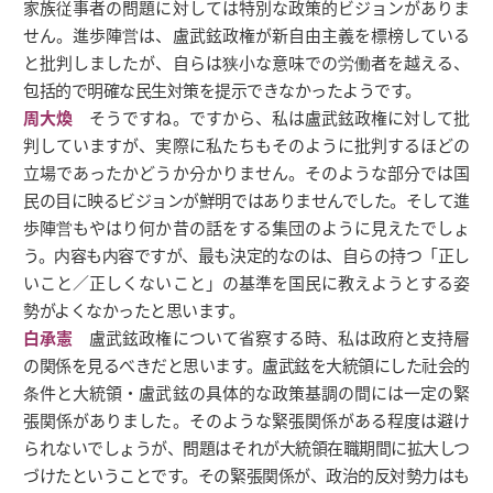
家族従事者の問題に対しては特別な政策的ビジョンがありま
せん。進歩陣営は、盧武鉉政権が新自由主義を標榜している
と批判しましたが、自らは狭小な意味での労働者を越える、
包括的で明確な民生対策を提示できなかったようです。
周大煥
そうですね。ですから、私は盧武鉉政権に対して批
判していますが、実際に私たちもそのように批判するほどの
立場であったかどうか分かりません。そのような部分では国
民の目に映るビジョンが鮮明ではありませんでした。そして進
歩陣営もやはり何か昔の話をする集団のように見えたでしょ
う。内容も内容ですが、最も決定的なのは、自らの持つ「正し
いこと／正しくないこと」の基準を国民に教えようとする姿
勢がよくなかったと思います。
白承憲
盧武鉉政権について省察する時、私は政府と支持層
の関係を見るべきだと思います。盧武鉉を大統領にした社会的
条件と大統領・盧武鉉の具体的な政策基調の間には一定の緊
張関係がありました。そのような緊張関係がある程度は避け
られないでしょうが、問題はそれが大統領在職期間に拡大しつ
づけたということです。その緊張関係が、政治的反対勢力はも