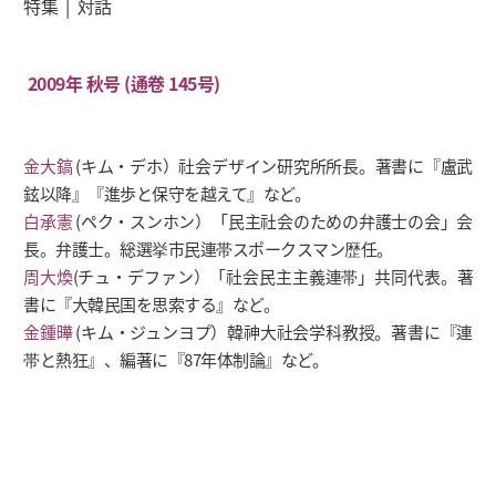
特集 | 対話
2009年 秋号 (通卷 145号)
金大鎬
(キム・デホ）社会デザイン研究所所長。著書に『盧武
鉉以降』『進歩と保守を越えて』など。
白承憲
(ペク・スンホン）「民主社会のための弁護士の会」会
長。弁護士。総選挙市民連帯スポークスマン歴任。
周大煥
(チュ・デファン）「社会民主主義連帯」共同代表。著
書に『大韓民国を思索する』など。
金鍾曄
(キム・ジュンヨプ）韓神大社会学科教授。著書に『連
帯と熱狂』、編著に『87年体制論』など。