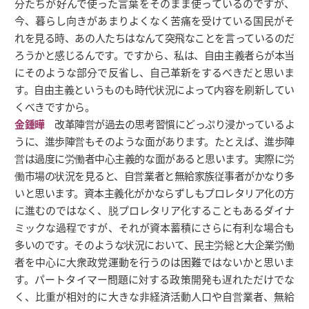
分たちが好んで使った言葉をそのまま使っているのですが、
今、暮らし向きがあまりよくなく苦痛を受けている国民がそ
れを見る時、あの人たちはなんて突飛なことを言っているのだ
ろうかと感じるんです。ですから、私は、自由主義者らが本当
にそのような部分で反省し、自己革新をするべきだと思いま
す。自由主義というものも時代状況によって内容を刷新してい
くべきですから。
金鍾曄
改革陣営が過去の思考習慣にどっぷり浸かっているよ
うに、進歩陣営もそのような面があります。たとえば、進歩陣
営は過度に労働者中心主義的な面があると思います。実際に労
働市場の状況を見ると、自営業者と無給家族従事者がかなり多
いと思います。資本主義化がかならずしもプロレタリア化の方
に進むのではなく、脱プロレタリア化することもあるダイナ
ミックな過程ですが、それが資本蓄積にさらに有利な場合も
多いのです。そのような状況において、民主労総と大企業労働
者を中心に大衆政党運動を行うのは困難ではないかと思いま
す。パートタイマー問題に対する政策開発も遅れただけでな
く、比重が相対的に大きな非経済活動人口や自営業者、無給