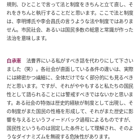
規則、ひとことで言って法と制度をきちんと立て直し、そ
れをきちんと執行することだと思います。ここで法と制度
は、李明博氏や李会昌氏の言うような法や制度ではありま
せん。市民社会、あるいは国民多数の総意と常識が作った
法治を意味します。
白承憲
法曹界にいる私がすべき話を代わりにして下さい
ました（笑）。各社会が直面している条件の違いは、実際
には綿密かつ繊細に、全体だけでなく部分的にも見るべき
だと思います。ですが、それがややもすると私たちの国民
性として語られることには警戒すべきではないかと思いま
す。ある社会の特徴は歴史的経験が制度として出現し、そ
の制度がまた国民の性格を形成して、それがまた歴史に影
響を与えるというフィードバック過程によるものですが、
国民性というものは固定した条件として理解され、そのよ
うなダイナミズムを無視する危険性があります。