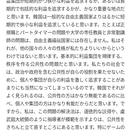
益集団が短期的かつ狭小な利益を追求するか、あるいは長
期的で包括的な利益を追求するかが、かなり重要な地点だ
と思います。韓国は一般的な自由主義国家よりはるかに短
期的で狭小な利益を追求していると思います。たとえば正
規職とパートタイマーの問題や大学の専任教員と非常勤講
師の問題は、自由主義福祉国家には存在しません。私はそ
れが、他の国々の人々の性格が私たちよりいいからという
わけではないと思います。基本的に利益集団を規律する、
秩序を作る公共性の問題だと思います。私たちの社会で
は、政治や政府を含む公共性が自らの役割を果たせないた
めに、個人や集団が自らの利益を激しく追求することがあ
まりにも当然になってしまっているのです。韓国でそれが
よく見られるのは、公共性の方はかなり無能であるのに比
べ、個人や集団の方はかなり有能だからだと思います。で
すから、私は、この問題の解決法は、道徳的な説得や、盧
武鉉大統領のように指導者が模範を示すよりは、公共性を
きちんと立て直すところにあると思います。特にゲームの