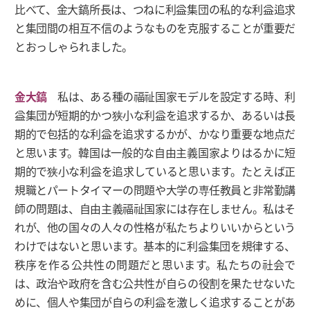
比べて、金大鎬所長は、つねに利益集団の私的な利益追求
と集団間の相互不信のようなものを克服することが重要だ
とおっしゃられました。
金大鎬
私は、ある種の福祉国家モデルを設定する時、利
益集団が短期的かつ狭小な利益を追求するか、あるいは長
期的で包括的な利益を追求するかが、かなり重要な地点だ
と思います。韓国は一般的な自由主義国家よりはるかに短
期的で狭小な利益を追求していると思います。たとえば正
規職とパートタイマーの問題や大学の専任教員と非常勤講
師の問題は、自由主義福祉国家には存在しません。私はそ
れが、他の国々の人々の性格が私たちよりいいからという
わけではないと思います。基本的に利益集団を規律する、
秩序を作る公共性の問題だと思います。私たちの社会で
は、政治や政府を含む公共性が自らの役割を果たせないた
めに、個人や集団が自らの利益を激しく追求することがあ