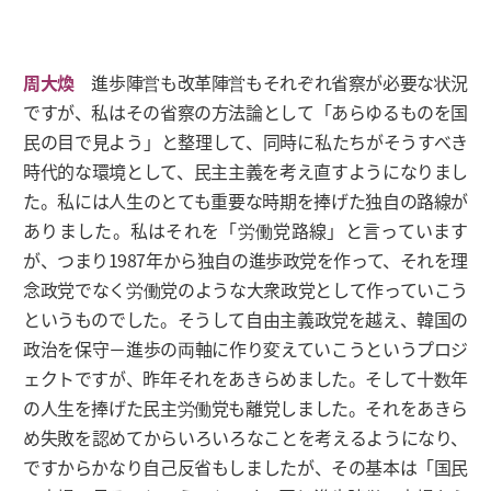
周大煥
進歩陣営も改革陣営もそれぞれ省察が必要な状況
ですが、私はその省察の方法論として「あらゆるものを国
民の目で見よう」と整理して、同時に私たちがそうすべき
時代的な環境として、民主主義を考え直すようになりまし
た。私には人生のとても重要な時期を捧げた独自の路線が
ありました。私はそれを「労働党路線」と言っています
が、つまり1987年から独自の進歩政党を作って、それを理
念政党でなく労働党のような大衆政党として作っていこう
というものでした。そうして自由主義政党を越え、韓国の
政治を保守－進歩の両軸に作り変えていこうというプロジ
ェクトですが、昨年それをあきらめました。そして十数年
の人生を捧げた民主労働党も離党しました。それをあきら
め失敗を認めてからいろいろなことを考えるようになり、
ですからかなり自己反省もしましたが、その基本は「国民