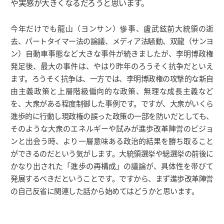
や実感が大きくなるだろうと思います。
今年だけでも龍山（ヨンサン）惨事、盧武鉉前大統領の逝
去、パートタイマー法の論議、メディア法騒動、双龍（サンヨ
ン）自動車事態など大きな事件が続きましたが、李明博政権
発足後、最大の事件は、やはり昨年のろうそく抗争だといえ
ます。ろうそく抗争は、一方では、李明博政権の攻撃的な新自
由主義政策と上層階級偏向的な政策、無理な成長主義など
を、大衆がある程度制御した事例です。ですが、大衆がいくら
進歩的に行動し現政権の誤った政策の一部を防いだとしても、
そのような大衆のエネルギーや試みが進歩改革陣営のビジョ
ンと出会う時、より一層意味ある政治的結果を勝ち取ること
ができるのだという気がします。大統領選挙や総選挙の前後に
かなり出された「進歩の再構成」の議論が、具体性を帯びて
発展するべきだということです。ですから、まず進歩改革陣営
の自己反省に関連した話から始めてはどうかと思います。