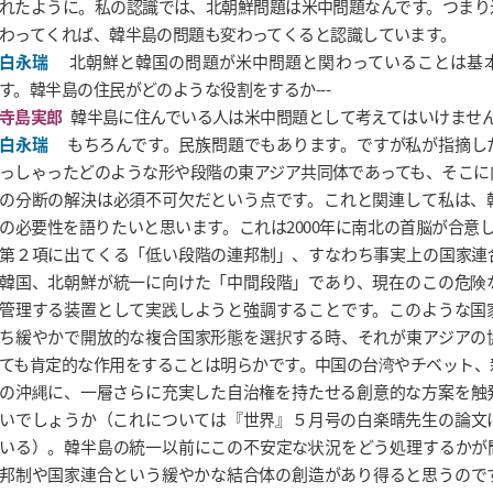
れたように。私の認識では、北朝鮮問題は米中問題なんです。つまり
わってくれば、韓半島の問題も変わってくると認識しています。
白永瑞
北朝鮮と韓国の問題が米中問題と関わっていることは基
す。韓半島の住民がどのような役割をするか---
寺島実郎
韓半島に住んでいる人は米中問題として考えてはいけませ
白永瑞
もちろんです。民族問題でもあります。ですが私が指摘し
っしゃったどのような形や段階の東アジア共同体であっても、そこに
の分断の解決は必須不可欠だという点です。これと関連して私は、
の必要性を語りたいと思います。これは2000年に南北の首脳が合意し
第２項に出てくる「低い段階の連邦制」、すなわち事実上の国家連
韓国、北朝鮮が統一に向けた「中間段階」であり、現在のこの危険
管理する装置として実践しようと強調することです。このような国
ち緩やかで開放的な複合国家形態を選択する時、それが東アジアの
ても肯定的な作用をすることは明らかです。中国の台湾やチベット、
の沖縄に、一層さらに充実した自治権を持たせる創意的な方案を触
いでしょうか（これについては『世界』５月号の白楽晴先生の論文
いる）。韓半島の統一以前にこの不安定な状況をどう処理するかが
邦制や国家連合という緩やかな結合体の創造があり得ると思うので