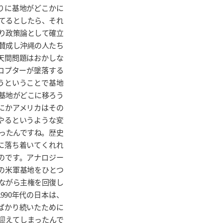
りに基地がどこかに
てるとしたら、それ
り政策論として確立
賛成し沖縄の人たち
天間問題はおかしな
リコプターが墜落する
うということで基地
基地がどこに移ろう
にかアメリカはその
やるというような変
ったんですね。歴史
に落ち着いてくれれ
のです。アナロジー
内の米軍基地をひとつ
ながら主権を回復し
990年代の日本は、
ばかり続いたために
迎えてしまったんで