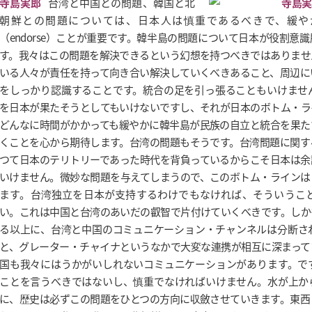
寺島実郎
台湾と中国との問題、韓国と北
朝鮮との問題については、日本人は慎重であるべきで、緩や
（endorse）ことが重要です。韓半島の問題について日本が役割意
す。我々はこの問題を解決できるという幻想を持つべきではありませ
いる人々が責任を持って向き合い解決していくべきあること、周辺に
をしっかり認識することです。統合の足を引っ張ることもいけませ
を日本が果たそうとしてもいけないですし、それが日本のボトム・ラ
どんなに時間がかかっても緩やかに韓半島が民族の自立と統合を果た
くことを心から期待します。台湾の問題もそうです。台湾問題に関す
つて日本のテリトリーであった時代を背負っているからこそ日本は余
いけません。微妙な問題を与えてしまうので、このボトム・ラインは
ます。台湾独立を日本が支持するわけでもなければ、そういうこ
い。これは中国と台湾のあいだの叡智で片付けていくべきです。しか
る以上に、台湾と中国のコミュニケーション・チャンネルは分断さ
と、グレーター・チャイナというなかで大変な連携が相互に深まって
国も我々にはうかがいしれないコミュニケーションがあります。で
ことを言うべきではないし、慎重でなければいけません。水が上か
に、歴史は必ずこの問題をひとつの方向に収斂させていきます。東西