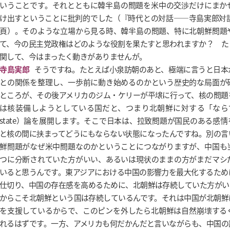
いうことです。それとともに韓半島の問題を米中の交渉だけにまか
け出すということに批判的でした（『時代との対話――寺島実郎対談集』
頁）。そのような立場から見る時、韓半島の問題、特に北朝鮮問題
て、今の民主党政権はどのような役割を果たすと思われますか？ た
関して、今はまったく動きがありませんが。
寺島実郎
そうですね。たとえば小泉訪朝のあと、極端に言うと日本
との関係を整理し、一歩前に動き始めるのかという歴史的な局面が
ところが、その後アメリカのジム・ケリーが平壌に行って、核の問題
は核装備しようとしている国だと、つまり北朝鮮に対する「ならず者
state）論を展開します。そこで日本は、拉致問題が国民のある感
と核の間に挟まってどうにもならない状態になったんですね。別の言
鮮問題がなぜ米中問題なのかということにつながりますが、中国も
つに分断されていた方がいい、あるいは現状のままの方がまだマシ
いると思うんです。東アジアにおける中国の影響力を最大化するため
仕切り、中国の存在感を高めるために、北朝鮮は存続していた方がい
からこそ北朝鮮という国は存続しているんです。それは中国が北朝鮮
を支援しているからで、このピンを外したら北朝鮮は自然崩壊する
れるはずです。一方、アメリカも何だかんだと言いながらも、中国の