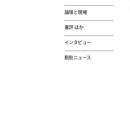
論壇と現場
書評 ほか
インタビュー
創批ニュース