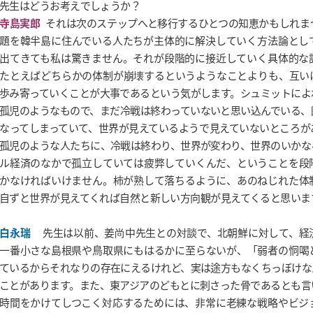
先生はどうお考えでしょうか？
寺島実郎
それは次のステップへと移行するひとつの知恵かもしれま
題を韓半島に住んでいる人たちが主体的に解決していく方法論とし
出てきても私は驚きません。それが段階的に接近していく具体的な
たとえばどちらかの体制が崩壊するというようなことよりも、互い
歩み寄っていくことが大事であるという気がします。シュミットによ
孤児のようなもので、まだ冷戦は終わっていないと思い込んでいる、
なってしまっていて、世界が見えているようで見えていないところが
孤児のような人たちに、冷戦は終わり、世界が変わり、世界のいかな
ル経済のなかで孤立していては疲弊していくんだ、ということを段
かなければいけません。柿が熟して落ちるように、あのねじれた体
自ずと世界が見えてくれば自然と新しい方向観が見えてくると思いま
白永瑞
先生は以前、姜尚中先生との対談で、北朝鮮に対して、経
一番小さな島根県や鳥取県にもはるかに至らないが、「弱者の恫喝
ているからそれなりの存在にえるけれど、実は途方もなくちっぼけな
ことがあります。また、東アジアのどもとに刺さった骨であるとも言
時間をかけてしつこく対応するためには、非常に老練な戦略やビジ