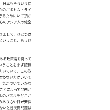
、日本もそういう信
うのがボトム・ライ
守るためにいて頂か
らのアジア人の健全
りまして、ひとつは
ということ、もうひ
ある政策論を持って
いうことをまず認識
が利いていて、この政
思わない方がいいで
、気がついていかな
ことによって問題が
ルのパズルをどこか
のあり方や日米安保
ないと普天間問題は