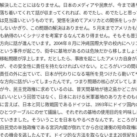
解決したことにはなりません。日本のメディアや民衆が、今まで通
落ち着いてくれて話が収まってくれれば、めでたし、めでたしと思っ
は見当違いというものです。覚悟を決めてアメリカとの関係をしっか
しないかぎり、この問題の解決はありません。５月末までアメリカも
も納得のいくシナリオを考案するなんてあり得ません。そもそも普
方向に話が進んでいます。2004年８月に沖縄国際大学の校内にヘ
という事件が起こり、街中に基地があるのは危険だから移しましょ
移転問題が浮上します。だとしたら、事故を起こしたアメリカ自身が
が、その安全性に責任を持たなければいけない。ところがいつの間
責任の外に出ていて、日本が代わりになる場所を見つけたら動いて
な方向に話がいってしまったんです。つまり問題の核心がズレてしま
が今、民主党政権に求めているのは、普天間基地が徳之島かどこか
ばいいという回答ではなく、日本における米軍基地のあり方そのも
に言えば、日本と同じ敗戦国であるドイツは、1993年にドイツ国
ひとつテーブルにのせて議論し、それぞれの基地の使用目的を吟味し
ていきました。そういうことを日本もやるべきなんです。ところが1
自民党の単独政権である宮沢内閣が倒れてから合従連衡の短命政権
その機会を逃したんです。ドイツ的な方法を取らないまま20世紀を