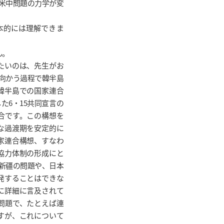
米中問題の力学が変
本的には理解できま
ん。
たいのは、先生がお
向かう過程で韓半島
韓半島での国家連合
た6・15共同宣言の
合です。この構想を
な過渡期を安定的に
家連合構想、すなわ
協力体制の形成にと
新疆の問題や、日本
発することはできな
に詳細に言及されて
問題で、たとえば連
すが、これについて