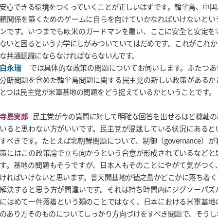
安心できる環境をつくっていくことが正しいはずです。韓半島、中国
頼関係を築くためのゲームに自らを向けていかなればいけないとい
ンです。いつまでも欧米のガードマンを雇い、ここに安全と安定を
ないと困るという力学にしがみついていてはだめです。これがこれか
な共通認識にならなければならないんです。
白永瑞
では具体的な政策の問題についてお伺いします。ふたつあ
分断問題を含めた韓半島問題に関する民主党の新しい政策があるか
とつは民主党が米軍基地の問題をどう捉えているかということです。
寺島実郎
民主党が今の質問に対して明確な回答を出せるほど機軸の
いると思わない方がいいです。民主党が混迷している状況にあると
すべきです。たとえば北朝鮮問題について、制御（governance）
策にはこの政策論で立ち向かうという合意が形成されているなどと
す。基地の問題もそうですが、日本人もそのことにやがて気がつく
ければいけないと思います。普天間基地が徳之島かどこかに落ち着く
解決すると思う方が間違いです。それは持ち時間内にジグソーパズ
にはめて一件落着という類のことではなく、日本における米軍基地
のあり方そのものについてしっかり方向づけをすべき問題で、そうし