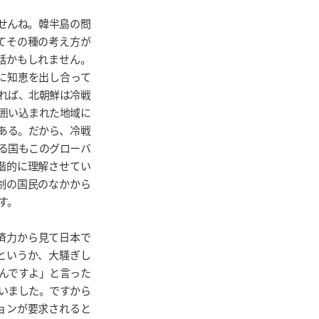
せんね。韓半島の問
てその種の考え方が
話かもしれません。
に知恵を出し合って
れば、北朝鮮は冷戦
囲い込まれた地域に
ある。だから、冷戦
る国もこのグローバ
階的に理解させてい
制の国民のなかから
す。
済力から見て日本で
というか、大騷ぎし
んですよ」と言った
いました。ですから
ョンが要求されると