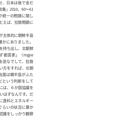
せ、日本は後で金だ
2010、60～61
や統一の問題に関し
とえば、拉致問題に
が主体的に朝鮮半島
確かにありました。
を持ち出し、北朝鮮
国家」（rogue
情を逆なでして、拉致
い方をすれば、北朝
当面は韓半島がふた
だという判断をして
には、６か国協議を
いはずなんです。だ
に食料とエネルギー
ぐらいの状況に置か
認識をしっかり観察