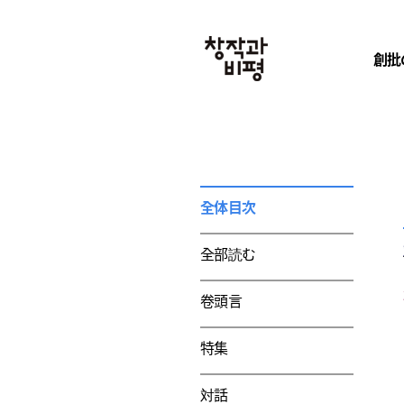
創批
全体目次
全部読む
卷頭言
特集
対話