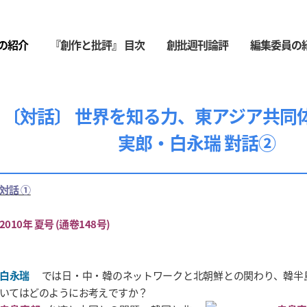
の紹介
『創作と批評』 目次
創批週刊論評
編集委員の
〔対話〕 世界を知る力、東アジア共同体
実郎・白永瑞 對話②
対話 ①
2010年 夏号 (通卷148号)
白永瑞
では日・中・韓のネットワークと北朝鮮との関わり、韓半
いてはどのようにお考えですか？