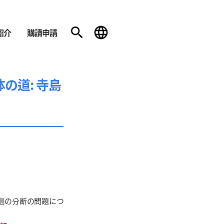
紹介
購讀申請
の道: 寺島
島の分断の問題につ