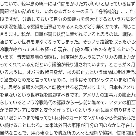
していて、韓半島の統一には時間をかけた方がいいと思っているはず
問題で追い詰めたり、いわゆるガンジーの言う「分断統治」、これ
段ですが、分断しておいて自分の影響力を最大化するという方法を
の状況を越える認識を当事者である人たちがどう築くかです。同じこ
言えます。私が、日韓が同じ状況に置かれていると思うのは、戦後、
通じてしか世界を見なくなってしまった。そういう路線を取ったから
冷戦が終わって20年も経った現在、自分の頭でものを考えるという
います。普天間基地の問題も、固定観念のようにアメリカの抑止力が
ってくれているんだという議論が繰り返されています。ところが３月
いるように、オバマ政権自身が、核の抑止力という議論は冷戦時代
り過去のものだと言っているのに、日本はそのロジックにいまだに寄
す。思考を普通の常識へと転換させる必要があります。日本もアメリ
を見ないという世界観を脱却すべきです。アメリカの軍事力の抑止力
らしているという冷戦時代の認識から一歩前に進めて、アジアの相互
かで東アジアに安定と安全を作っていくという方向に頭を切り替えて
ない限りいつまで経っても用心棒のガードマンがいるから俺は安心だ
い続けることになる。本来は外国の軍隊が自分の国のなかに存在し
自然なことで、用心棒なしで隣近所の人々と理解や協調、信頼関係