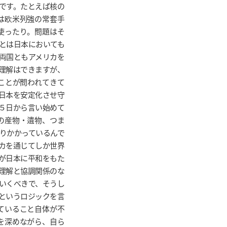
です。たとえば核の
は欧米列強の常套手
使ったり。問題はそ
とは日本においても
両国ともアメリカを
理解はできますが、
ことが問われてきて
日本を安定化させ守
５日から言い始めて
の産物・遺物、つま
りかかっているんで
カを通じてしか世界
が日本に平和をもた
理解と協調関係のな
いくべきで、そうし
というロジックを言
ていること自体が不
を深めながら、自ら