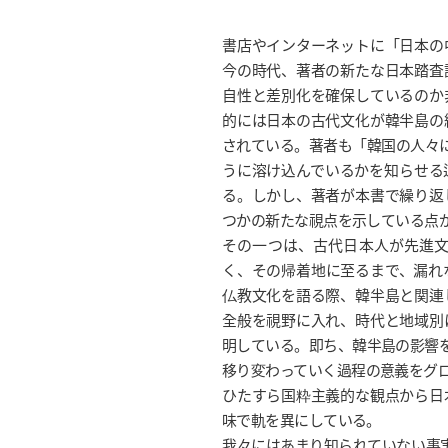
書店やインターネットに「日本の
今の時代、著者の新たな日本踏査
自性と差別化を確保しているのか
的には日本の古代文化が韓半島の
されている。著者も「韓国の人々
うに溶け込んでいるかを知らせる
る。しかし、著者が本書で繰り返
つかの新たな視点を示している点
その一つは、古代日本人が先進
く、その帰着地に至るまで、漏れ
仏教文化を語る際、韓半島と関連
全般を視野に入れ、時代と地域別
明している。即ち、韓半島の影響
移り変わっていく過程の意義をグ
ひたすら国粋主義的な観点から日
味で軌を異にしている。
我々にはあまり知られていない事実で