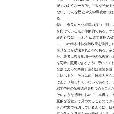
紀』のような一方的な主張を見せる
ない、そんな歴史や文学専攻者には
る。
特に、奈良の文化遺産の持つ「明」
を向けている点が印象的である。つ
維新直後に行われた仏教文化財の破
に、いわゆる神仏分離政策を強行し
仏具などが破壊されたのである。奈
た。著者は奈良地域一帯の仏教文化
を同時に照明できるように導いてくれる。第2
配慮によって奈良と京都は空襲を避
に比べると、それ以前に日本人自ら
はあまり知られていないであろう。
線で奈良の仏教遺産を見つめること
そのような意味において、本書は「
互的な視覚」で見つめることのでき
者が本書で強調しているように、日
平文化へと発展させた時代である。