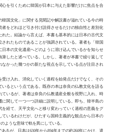
関心を引くために韓国が日本に与えた影響だけに焦点を合
の韓国文化」に関する見聞記や解説書が溢れている今の時
読者をどれほど引き付け説得させるだけの独自性と差別化
たれた。結論から言えば、本書も基本的には日本の古代文
立されたものであることが強調されている。著者も「韓国
に日本の文化遺産へどのように溶け込んでいるかを知らせ
執筆したと述べている。しかし、著者が本書で繰り返して
れなかった幾つかの新たな視点を示している点が注目され
を受け入れ、消化していく過程を始発点だけでなく、その
ているという点である。既存の本は奈良の仏教文化を語る
れているが、著者は奈良の仏教遺産全般を視野に入れ、時
遷に関して一つ一つ詳細に説明している。即ち、韓半島の
代を経て、天平文化へと移り変わっていく過程の意義をグ
しているわけだが、ひたすら国粋主義的な観点から日本の
そのような意味で軌を異にしている。
るが、日本は630年から894年までの約260年にかけ、遣