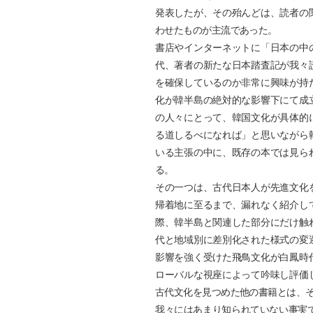
発表したが、その殆んどは、読者の
わせたものが主流であった。
書店やインターネットに「日本の中
代、著者の新たな日本踏査記が我々
を確保しているのか非常に興味が持
化が韓半島の絶対的な影響下にて成
の人々にとって、韓国文化が具体的
る道しるべになれば」と思いながら
いる主張の中に、既存の本では見ら
る。
その一つは、古代日本人が先進文化
帰着地に至るまで、漏れなく紹介し
際、韓半島と関連した部分にだけ触
代と地域別に差別化された様式の変
影響を強く受けた飛鳥文化が白鳳時
ローバルな視座によって吟味し評価
古代文化を見つめた他の書籍とは、
我々にはあまり知られていない事実であ