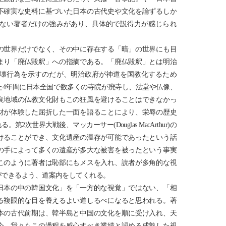
不確実な史料に基づいた日本の古代史や文化を論ずるしか
ない著者だけの強みがあり、具体的で説得力が感じられ
の世界だけでなく、その中に存在する「暗」の世界にも目
まり「廃仏毀釈」への指摘である。「廃仏毀釈」とは明治
壊行為を示すのだが、明治政府が神道を国教化するため
た4年間に日本全国で数多くの寺院が廃寺し、法堂や仏像、
良地域の仏教文化財もこの狂風を避けることはできなかっ
財が体験した屈折した一面を語ることにより、栄辱の歴史
次世界大戦後、マッカーサー(Douglas MacArthur)の
けることができ、文化遺産の温存が可能であったという話
の手によって多くの遺産が多大な被害を被ったという事実
このように著者は恥部にもメスを入れ、読者が多角的な視
ができるよう、道案内をしてくれる。
日本の中の韓国文化」を「一方的な視覚」ではない、「相
る複眼的な目を養えるよい道しるべになると思われる。著
本の古代前期は、韓半島と中国の文化を順に受け入れ、天
今、我々もこの過程を感心すべき業績と認める成熟した視