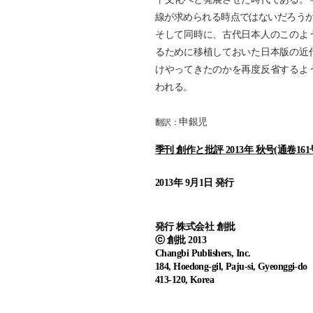
線が求められる時点ではないだろう
そして同時に、古代日本人のこのよ
るために移植しておいた日本版の近
けやってきたのかを再度反省するよ
われる。
申銀児
翻訳：
季刊 創作と批評 2013年 秋号(通卷161
2013年 9月1日 発行
発行 株式会社 創批
ⓒ 創批 2013
Changbi Publishers, Inc.
184, Hoedong-gil, Paju-si, Gyeonggi-do
413-120, Korea