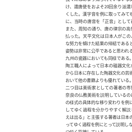
け、遣唐使をおよそ20回余り派
くした。漢字音を例に取ってみても
に、当時の唐音を「正音」として
また、周知の通り、唐の律宗の高
払った。天平文化は日本人がこの
な努力を傾けた結果の帰結である
姿勢は非常に公平であると思われ
九州の瓷器においても同様である。
陶工職人によって日本の磁器文化
から日本に存在した陶器文化の芸
おいて他の書籍よりも優れている
二つ目は美術家としての著者の専
奈良の仏教美術を説明しているの
の様式の具体的な移り変わりを例
してゆく過程を分かりやすく解説
えは出る」と主張する著者は日本
ってゆく過程を例にとって説明し
つ鋭く指摘している。