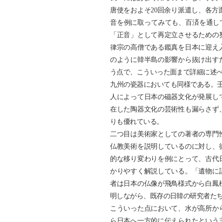
唐使をおよそ20回余り派遣し、各
音を例に取ってみても、百済を通し
「正音」として再定立させるための
律宗の高僧である鑑真を日本に迎え
のように韓半島の影響から抜け出す
う点で、こういった面まで詳細に述
九州の瓷器においても同様である。壬
人によって日本の磁器文化が発展し
在した陶器文化の芸術性も漏らさず
りも優れている。
二つ目は美術家としての著者の専門
仏教美術を説明しているのに対し、
的な移り変わりを例にとって、古代
かりやすく解説している。「遺物に
者は日本の仏像が飛鳥様式から白鳳
明しながら、既存の日韓の研究者た
こういった点において、水が高所か
ら日本へ一方的に伝えられたという