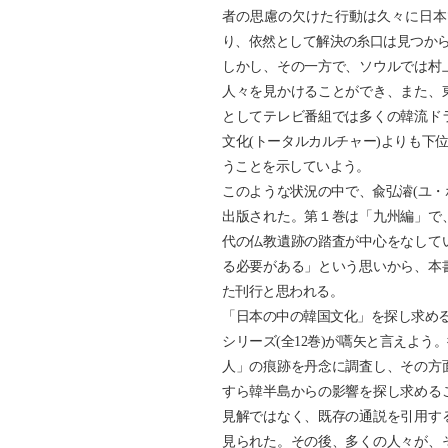
者の思慮の欠けた行動は久々に日本
り、依然として解決の糸口は見つか
しかし、その一方で、ソウルでは村
人々を見かけることができ、また、
としてテレビ番組では多くの韓流ド
文化(トータルカルチャー)よりも下
うことを示していよう。
このような状況の中で、兪弘濬(ユ・
出版された。第１巻は「九州編」で
代の仏教遺跡の踏査が中心をなして
る必要がある」という思いから、本
た刊行と思われる。
「日本の中の韓国文化」を探し求める
シリーズ(全12巻)が嚆矢と言えよう
人」の痕跡を丹念に調査し、その方
すら韓半島からの影響を探し求める
見解ではなく、既存の通説を引用す
見られた。その後、多くの人々が、