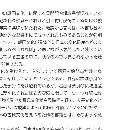
中の韓国文化」に関する見聞記や解説書が溢れている
記が我々読者をどれほど引き付け説得させるだけの独
非常に興味が持たれた。結論から言えば、本書も基本
絶対的な影響下にて成立されたものであることが強調
にとって、韓国文化が具体的に日本の文化遺産へどのよ
道しるべになれば」と思いながら執筆したと述べてい
している主張の中に、既存の本では見られなかった幾
が注目される。
文化を受け入れ、消化していく過程を始発点だけでな
なく紹介しているという点である。既存の本は奈良の
した部分にだけ触れているが、著者は奈良の仏教遺産
に差別化された様式の変遷に関して一つ一つ詳細に説
を強く受けた飛鳥文化が白鳳時代を経て、天平文化へと
ローバルな視座によって吟味し評価しているわけだが、
本の古代文化を見つめた他の書籍とは、そのような意
あるが、日本は630年から894年までの約260年にか