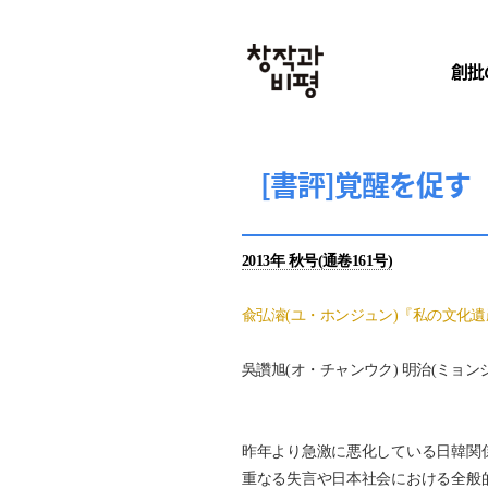
創批
[書評]覚醒を促
2013年 秋号(通卷161号)
兪弘濬(ユ・ホンジュン)『私の文化遺産踏
吳讚旭(オ・チャンウク) 明治(ミョ
昨年より急激に悪化している日韓関
重なる失言や日本社会における全般