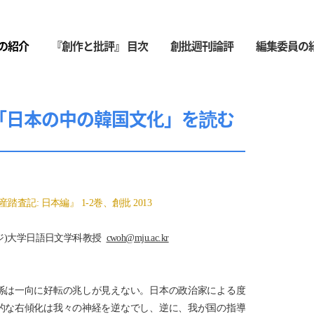
の紹介
『創作と批評』 目次
創批週刊論評
編集委員の
す「日本の中の韓国文化」を読む
査記: 日本編』 1-2巻、創批 2013
ンジ)大学日語日文学科教授
cwoh@mju.ac.kr
係は一向に好転の兆しが見えない。日本の政治家による度
的な右傾化は我々の神経を逆なでし、逆に、我が国の指導