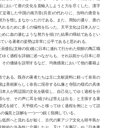
方面において唐の文化を直輸入しようと力を尽くした。漢字
て定着した中国の南方音(呉音)の代わりに、当時の唐音を
努力を惜しまなかったのである。また、周知の通り、唐の
入れるために多くの犠牲を払った。天平文化は日本人がこ
ために血の滲むような努力を傾けた結果の帰結であるとい
べている著者の姿勢は非常に公平であると思われる。
辰倭乱(文禄の役)後に日本に連れて行かれた朝鮮の陶工職
てゆく過程を詳細に述べながらも、それ以前から日本に存
、その価値を説明するなど、均衡感覚において他の書籍よ
性である。既存の著者たちは主に文献資料に頼って奈良の
彼は美術家らしく奈良に現存する仏像と寺院の様式の具体
日本人が周辺国の文化を吸収し、自己化してゆく過程を分
語らせ、その声に耳を傾ければ答えは出る」と主張する著
様式を経て、天平様式へと移ってゆく過程を例にとって説
ちの偏見と誤解を一つ一つ鋭く指摘している。
ら低所へと流れるが如く、古代の東アジア文化も韓半島か
主観的な当為性に立脚したり、又は『古事記』や『日本書