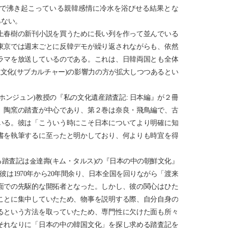
で沸き起こっている親韓感情に冷水を浴びせる結果とな
らない。
上春樹の新刊小説を買うために長い列を作って並んでいる
東京では週末ごとに反韓デモが繰り返されながらも、依然
ラマを放送しているのである。これは、日韓両国とも全体
位文化(サブカルチャー)の影響力の方が拡大しつつあるとい
ホンジュン)教授の『私の文化遺産踏査記: 日本編』が２冊
、陶窯の踏査が中心であり、第２巻は奈良・飛鳥編で、古
いる。彼は「こういう時にこそ日本についてより明確に知
書を執筆するに至ったと明かしており、何よりも時宜を得
踏査記は金達壽(キム・タルス)の『日本の中の朝鮮文化』
。彼は1970年から20年間余り、日本全国を回りながら「渡来
面での先駆的な開拓者となった。しかし、彼の関心はひた
ことに集中していたため、物事を説明する際、自分自身の
るという方法を取っていたため、専門性に欠けた面も所々
それなりに「日本の中の韓国文化」を探し求める踏査記を