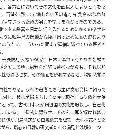
遣し、各方面において唐の文化を直輸入しようと力を尽
、百済を通して定着した中国の南方音(呉音)の代わり
再定立させるための努力を惜しまなかったのである。
僧である鑑真を日本に迎え入れるために多くの犠牲を
ように韓半島の影響から抜け出すために血の滲むよう
という点で、こういった面まで詳細に述べている著者の
る。
壬辰倭乱(文禄の役)後に日本に連れて行かれた朝鮮の
が発展してゆく過程を詳細に述べながらも、それ以前
術性も漏らさず、その価値を説明するなど、均衡感覚に
。
門性である。既存の著者たちは主に文献資料に頼って
に対し、彼は美術家らしく奈良に現存する仏像と寺院
にとって、古代日本人が周辺国の文化を吸収し、自己化
している。「遺物に語らせ、その声に耳を傾ければ答
の仏像が飛鳥様式から白鳳様式を経て、天平様式へと移
ながら、既存の日韓の研究者たちの偏見と誤解を一つ一