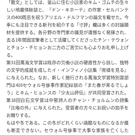
「散文」としては、釜山に住む小説家のキム・ゴムチの生々
しい地震体験談と、『ドン・キホーテ』の作家・セルバンテ
スの400周忌を祝うアリエル・ドルフマンの論文を載せた。今
季にも注目できる新刊を紹介する「寸評」欄は多くの討論題
材を提供する。各分野の専門家の識見が遺憾なく発揮され、
去る1年間固定筆者として活躍してくださったチン・テウォン
とチョン・チヒョンお二方のご苦労にも心よりお礼申し上げ
る。
第31回萬海文学賞は既存の労働小説の硬直性から脱し、独特
の文学的成就を成したイ・インフィノ小説集『廃墟を見る』
に与えられた。なお、新しく施行される萬海文学賞特別賞部
門は416セウォル号惨事作家記録談の『また春が来るでしょ
う』とキム・ヒョンスの『少太山評伝』が共同受賞された。
第18回白石文学賞は中堅詩人のチャン・チョルムンの詩集
『比喩の外』に与えられた。受賞者の方々にお祝いの拍手を
お贈りする。
もはや冬である。この冬がどれくらい過酷なものになるか誰
も断言できない。セウォル号惨事で大事な家族を亡くした