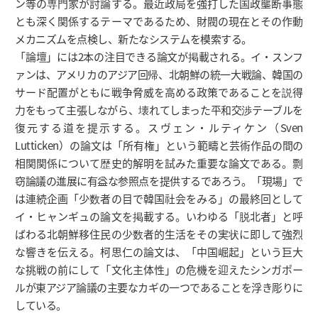
ン等の専門家が討論する。最近政局を強打した国政壟断事態
とも深く関係するテーマであるため、財閥の現在とその作動
メカニズムを点検し、新たなシステムを模索する。
「論壇」には2本の注目できる論文が掲載される。イ・スンフ
ァンは、アメリカのアジア回帰、北朝鮮の統一大戦論、韓国の
サード配置がともに戦争脅威を高める政策であることを説得
力をもって主張しながら、壊れてしまった平和交渉テーブルを
復元する道を提示する。スヴェン・ルティケン（Sven
Lutticken）の論文は「所有権」という範疇と芸術作品の間の
相関関係について歴史的解明を試みた重要な論文である。剽
窃論議の進展に有益な参照点を提供するであろう。「現場」で
は連続企画「少数者の目で韓国社会をみる」の最終回として
イ・ヒャンギュの論文を掲載する。いわゆる「脱北者」と呼
ばわる北朝鮮移住民の少数者的生活をその実状に即して強烈
な響きを伝える。柯思仁の論文は、「中国崛起」という巨大
な挑戦の前にして「文化主体性」の危機を迎えたシンガポー
ルが東アジア論議の主要なカギの一つであることを浮き彫りに
している。