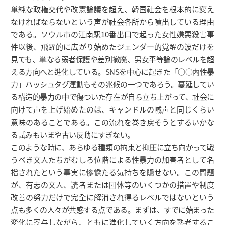
単純な政権交代や改憲論議を超え、韓国社会を根本的に変え
なければならないという声が社会各所から噴出している理由
である。ソウル市の江南駅10番出口で起った女性嫌悪殺害事
件以後、飛躍的に広がり始めたジェンダー的覚醒の波だけを
見ても、単なる弱者保護や差別撤廃、男女平等論のレベルを超
える方向へと進化している。SNSを中心に起きた「○○内性暴
力」ハッシュタグ運動もその兆候の一つであろう。蔓延してい
る構造的暴力の中で傷ついた存在が自ら立ち上がって、社会に
向けて声を上げ始めたのは、キャンドルの喊声と同じくらい
意味のあることである。この流れを巻き戻そうとするいかな
る試みもいまや古い反動にすぎない。
このような時に、あらゆる種類の拘束と抑圧に立ち向かって戦
うべき文人たちがむしろ位階による性暴力の加害者として名
指されたという事実に惨憺たる気持ちを隠せない。この問題
が、有志の文人、読者または団体等のいくつかの措置や制度
改善の努力だけで完全に解消され得るレベルではないという
点も多くの人々が共感する点である。まずは、すでに始まった
変化に寄与しながら、ともに進化していく方向を熟考するこ