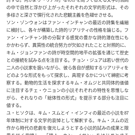
の中で自然と浮かび上がったそれぞれの文学的形式は、その
多様さと深さで慣行化された悲観主義を色褪せさせる。
ソン・ゾンウォンはファン・インチャンの最近の詩集を繊細
に検討し、各々が構築した詩的リアリティの性格を論じる。フ
ァン・インチャン詩の分裂する感覚の豊かな詩的潜在性にも
かかわらず、異質性の統合努力が欠如されたことと対照的に、
キム・ジョンファンの詩が時空間的地平の拡張を通じて歴史
との接続を試みる点を注目する。チョン・ジュアは若い世代の
二人の小説家を扱いながら、彼ら各自が感知するリアリティを
どのような形式をもって探求し、具現するかについて綿密に考
察する。動物的生活を探求するキム・オムジと共同体的価値
に注目するチェ・ウニョンの小説それぞれの特性を思惟しな
がら、それなりの「総体性の形式」を提示する部分も注目に
値する。
ユ・ヒソクは、キム・スムとイ・インフィの最近の小説を87
年体制に対する文学的哀悼として解釈する。キム・スムの近
作から時代の悲劇を復元しようとする小説的試みの成果と限