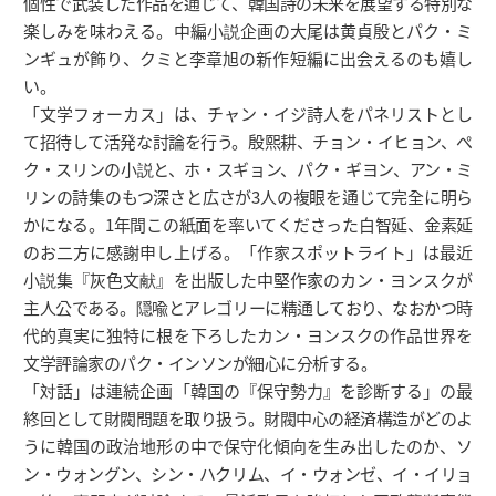
個性で武装した作品を通じて、韓国詩の未来を展望する特別な
楽しみを味わえる。中編小説企画の大尾は黄貞殷とパク・ミ
ンギュが飾り、クミと李章旭の新作短編に出会えるのも嬉し
い。
「文学フォーカス」は、チャン・イジ詩人をパネリストとし
て招待して活発な討論を行う。殷熙耕、チョン・イヒョン、ぺ
ク・スリンの小説と、ホ・スギョン、パク・ギヨン、アン・ミ
リンの詩集のもつ深さと広さが3人の複眼を通じて完全に明ら
かになる。1年間この紙面を率いてくださった白智延、金素延
のお二方に感謝申し上げる。「作家スポットライト」は最近
小説集『灰色文献』を出版した中堅作家のカン・ヨンスクが
主人公である。隠喩とアレゴリーに精通しており、なおかつ時
代的真実に独特に根を下ろしたカン・ヨンスクの作品世界を
文学評論家のパク・インソンが細心に分析する。
「対話」は連続企画「韓国の『保守勢力』を診断する」の最
終回として財閥問題を取り扱う。財閥中心の経済構造がどのよ
うに韓国の政治地形の中で保守化傾向を生み出したのか、ソ
ン・ウォングン、シン・ハクリム、イ・ウォンゼ、イ・イリョ