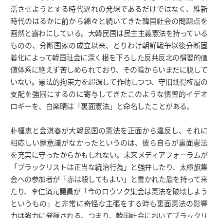
活させようとする時代遅れの発想であるだけではなく、維新
時代のはるかに前から綿々と続いてきた韓国社会の問題点を
画然と露わにしている。大韓民国は民主主義憲法を持っている
ものの、分断国家の成立以来、とりわけ朝鮮戦争以後分断固
着化によって韓国社会に深く根を下ろした反共反北の慣習的価
値体系に絶えず苦しめられており、その陰からいまだに脱して
いない。憲法的拘束力を超過して作動しつつ、守旧既得権層の
支配を強固にするのに寄与してきたこのような慣習的イデオ
ロギーを、白楽晴は「裏面憲法」と命名したことがある。
朴槿恵と金淇春が大韓民国の憲法を正面から違反し、それに
相応しい罪意識がなかったというのは、彼ら自らが裏面憲法
を充実に守ったからかもしれない。未来メディアフォーラムが
「ブラックリストは正当な統治行為」と強弁したり、太極旗集
会への参加者が「赤は殺してもよい」と書かれた盾を持って来
たり、李仁済元議員が「今のロウソク集会は憲法を破壊しよう
というもの」と非常に奇怪な主張をする時も裏面憲法の影響
力は強力に発揮される。つまり、韓国社会においてブラックリ