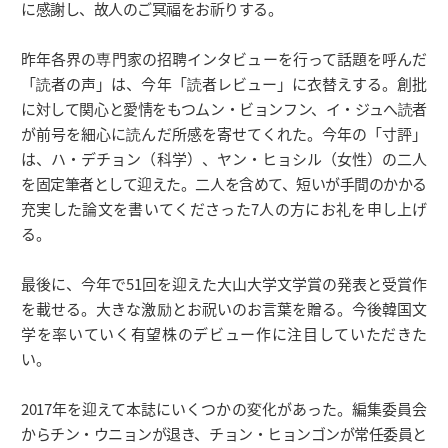
に感謝し、故人のご冥福をお祈りする。
昨年各界の専門家の招聘インタビューを行って話題を呼んだ
「読者の声」は、今年「読者レビュー」に衣替えする。創批
に対して関心と愛情をもつムン・ビョンフン、イ・ジュへ読者
が前号を細心に読んだ所感を寄せてくれた。今年の「寸評」
は、ハ・デチョン（科学）、ヤン・ヒョシル（女性）の二人
を固定筆者として迎えた。二人を含めて、短いが手間のかかる
充実した論文を書いてくださった7人の方にお礼を申し上げ
る。
最後に、今年で51回を迎えた大山大学文学賞の発表と受賞作
を載せる。大きな激励とお祝いのお言葉を贈る。今後韓国文
学を率いていく有望株のデビュー作に注目していただきた
い。
2017年を迎えて本誌にいくつかの変化があった。編集委員会
からチン・ウニョンが退き、チョン・ヒョンゴンが常任委員と