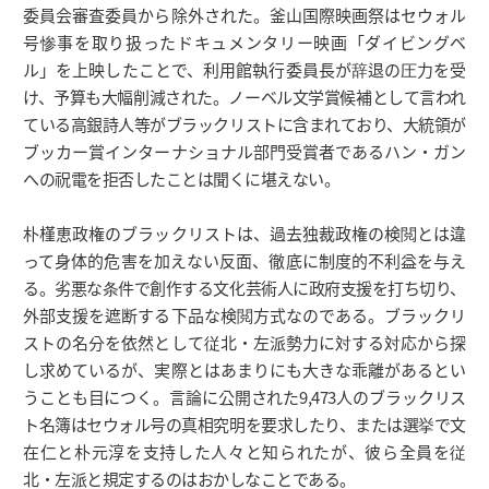
委員会審査委員から除外された。釜山国際映画祭はセウォル
号惨事を取り扱ったドキュメンタリー映画「ダイビングベ
ル」を上映したことで、利用館執行委員長が辞退の圧力を受
け、予算も大幅削減された。ノーベル文学賞候補として言われ
ている高銀詩人等がブラックリストに含まれており、大統領が
ブッカー賞インターナショナル部門受賞者であるハン・ガン
への祝電を拒否したことは聞くに堪えない。
朴槿恵政権のブラックリストは、過去独裁政権の検閲とは違
って身体的危害を加えない反面、徹底に制度的不利益を与え
る。劣悪な条件で創作する文化芸術人に政府支援を打ち切り、
外部支援を遮断する下品な検閲方式なのである。ブラックリ
ストの名分を依然として従北・左派勢力に対する対応から探
し求めているが、実際とはあまりにも大きな乖離があるとい
うことも目につく。言論に公開された9,473人のブラックリス
ト名簿はセウォル号の真相究明を要求したり、または選挙で文
在仁と朴元淳を支持した人々と知られたが、彼ら全員を従
北・左派と規定するのはおかしなことである。