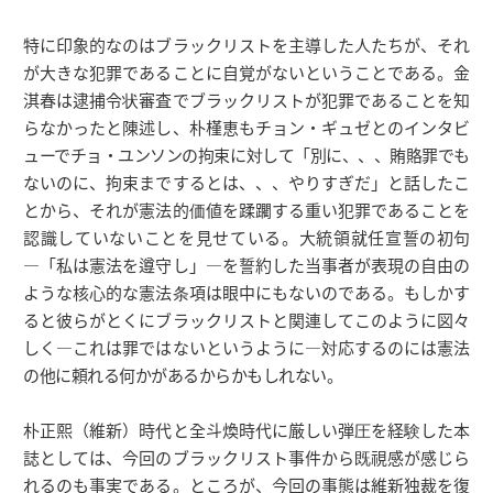
特に印象的なのはブラックリストを主導した人たちが、それ
が大きな犯罪であることに自覚がないということである。金
淇春は逮捕令状審査でブラックリストが犯罪であることを知
らなかったと陳述し、朴槿恵もチョン・ギュゼとのインタビ
ューでチョ・ユンソンの拘束に対して「別に、、、賄賂罪でも
ないのに、拘束までするとは、、、やりすぎだ」と話したこ
とから、それが憲法的価値を蹂躙する重い犯罪であることを
認識していないことを見せている。大統領就任宣誓の初句
―「私は憲法を遵守し」―を誓約した当事者が表現の自由の
ような核心的な憲法条項は眼中にもないのである。もしかす
ると彼らがとくにブラックリストと関連してこのように図々
しく―これは罪ではないというように―対応するのには憲法
の他に頼れる何かがあるからかもしれない。
朴正熙（維新）時代と全斗煥時代に厳しい弾圧を経験した本
誌としては、今回のブラックリスト事件から既視感が感じら
れるのも事実である。ところが、今回の事態は維新独裁を復