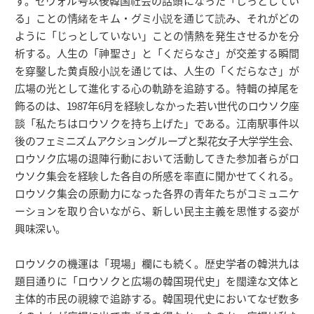
す。セウォル号以後韓国社会の話頭になった「じっとしてい
る」ことの情緒をキム・グミ小説を通じて読み、それがどの
ように「じっとしていない」ことの情熱を発生させるかを分
析する。人生の「神聖さ」と「くだらなさ」が交差する瞬間
を穿鑿した黄貞殷小説を通じては、人生の「くだらなさ」が
広場の光として進化する心の軌跡を追跡する。特輯の掉尾を
飾るのは、1987年6月を経験しなかった若い世代のロウソク座
談「私たちはロウソクを持ち上げた」である。江南駅事件以
後のフェミニズムアクショングループと梨花女子大学学生会、
ロウソク広場の退陣行動において活動してきた参加者らがロ
ウソク集会を経験した各自の所感を率直に聞かせてくれる。
ロウソク集会の原動力になった各界の青年たちがコミュニケ
ーションを取り合いながら、新しい民主主義を思惟する姿が
興味深い。
ロウソクの機運は「現場」欄にも続く。歴史学者の韓洪九は
題目通りに「ロウソクと広場の韓国現代史」を闊達な文体と
主体的市民の視線で追跡する。韓国現代史においてなぜ数多