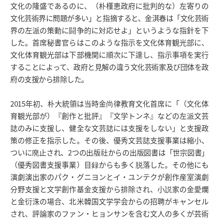
文化の隆盛であるのに、（朴槿恵政府に批判的な）左寄りの
文化芸術界に問題が多い」と指摘すると、金淇春は「文化芸術
界の左派の策動に闘争的に対応せよ」というような指針を下
した。首席秘書官らはこのような指示を文化体育観光部に、
文化体育観光部は下部機関に順次に下達し、指示事項を実行
することによって、政府と見解の違う文化芸術家及び団体を政
府の支援から排除した。
2015年初、朴大統領は当時金尚律教育文化首席に「（文化体
育観光部が）『創作と批評』『文学トンネ』などの左派文芸
誌のみに支援し、健全な文芸誌には支援をしない」と支援政
策の修正を指示した。その後、優秀文芸誌支援事業は縮小、
ついに廃止され、2つの出版社からの出版図書は「世宗図書」
（優秀図書支援事業）目録からも多く脱落した。その他にも
演劇演出家のパク・グニヨンとイ・ユンテクが創作産室演劇
分野支援と文学創作基金支援から排除され、小説家の金愛爛
と金衍洙の場合、北米韓国文学学会からの招聘がキャンセル
され、評論家のファン・ヒョンサンを含む文人の多くが芸術