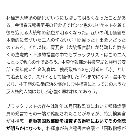
朴槿恵大統領の顔色がいつにも増して明るくなったことがあ
る。金淇春元秘書室長の任命式でピンク色のジャケットを着て
彼を迎える大統領の顔色が明るくなった。互いの利用価値を
本能的に気づいた二人の切ないが「間違った」出会いだった
のである。それ以後、青瓦台（大統領官邸）が発動した数多
くの違憲的・不法的措置の中でもブラックリストはこの二人
にとって会心の作であろう。中央情報部対共捜査局と検察公安
部で長年働いた金淇春は、独裁政権への批判者を「赤」とし
て追及したり、スパイとして操作した「今までにない」選手で
あり、朴正熙の鉄拳統治を懐かしむ朴槿恵にとってこのような
反人権的人物はむしろ心強く思われたであろう。
ブラックリストの存在は昨年10月国政監査において都鍾煥議
員の発言でその一端が確認されたことがあるが、特別検察官
が朴槿恵－
崔順実国政壟断を捜査する過程においてその全貌
が明らかになった。
朴槿恵が首席秘書官会議で「国政指標が