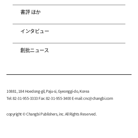
書評 ほか
インタビュー
創批ニュース
10881, 184 Hoedong-gil, Paju-si, Gyeonggi-do, Korea
Tel: 82-31-955-3333 Fax: 82-31-955-3400 E-mail:
cnc@changbi.com
copyright © Changbi Publishers, inc. All Rights Reserved.