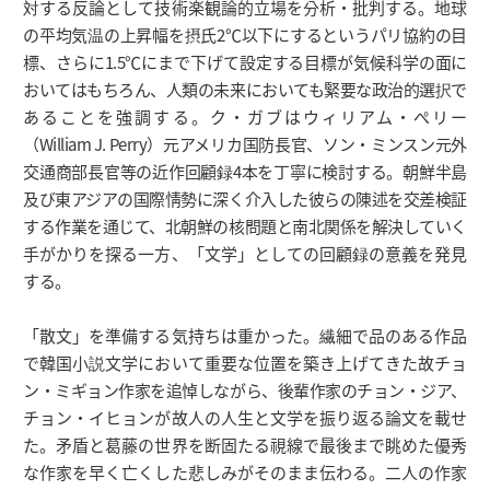
対する反論として技術楽観論的立場を分析・批判する。地球
の平均気温の上昇幅を摂氏2℃以下にするというパリ協約の目
標、さらに1.5℃にまで下げて設定する目標が気候科学の面に
おいてはもちろん、人類の未来においても緊要な政治的選択で
あることを強調する。ク・ガブはウィリアム・ぺリー
（William J. Perry）元アメリカ国防長官、ソン・ミンスン元外
交通商部長官等の近作回顧録4本を丁寧に検討する。朝鮮半島
及び東アジアの国際情勢に深く介入した彼らの陳述を交差検証
する作業を通じて、北朝鮮の核問題と南北関係を解決していく
手がかりを探る一方、「文学」としての回顧録の意義を発見
する。
「散文」を準備する気持ちは重かった。繊細で品のある作品
で韓国小説文学において重要な位置を築き上げてきた故チョ
ン・ミギョン作家を追悼しながら、後輩作家のチョン・ジア、
チョン・イヒョンが故人の人生と文学を振り返る論文を載せ
た。矛盾と葛藤の世界を断固たる視線で最後まで眺めた優秀
な作家を早く亡くした悲しみがそのまま伝わる。二人の作家