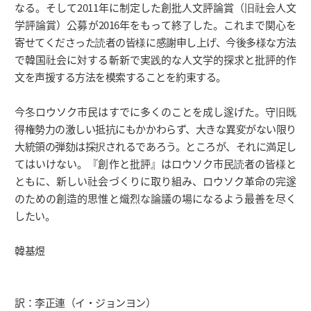
なる。そして2011年に制定した創批人文評論賞（旧社会人文
学評論賞）公募が2016年をもって終了した。これまで関心を
寄せてくださった読者の皆様に感謝申し上げ、今後多様な方法
で韓国社会に対する斬新で実践的な人文学的探求と批評的作
文を声援する方法を模索することを約束する。
今冬ロウソク市民はすでに多くのことを成し遂げた。守旧既
得権勢力の激しい抵抗にもかかわらず、大きな異変がない限り
大統領の弾劾は採択されるであろう。ところが、それに満足し
てはいけない。『創作と批評』はロウソク市民読者の皆様と
ともに、新しい社会づくりに取り組み、ロウソク革命の完遂
のための創造的思惟と熾烈な論議の場になるよう最善を尽く
したい。
韓基煜
訳：李正連（イ・ジョンヨン）