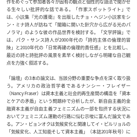
作をめぐって参加者各々が固有の観点と個性的な語法で聞かせ
る生々しい批評的な話である。「作家スポットライト」で
は、小説集『光の護衛』を出版したチョ・へジン小説家をシ
ン・ミナ詩人が訪ねて「闇箱に開いた針穴から広がる光のパ
ノラマ」のような彼の作品世界を検討する。「文学評論」で
は、パク・サンス詩人が2000年代の「詩的主体の倫理的冒
険」と2010年代の「日常再建の倫理的責任感」とを比較し、
最近の詩と詩批評の風景を素早く検討しながら明確な自己観
点を力強く叙述する。
「論壇」の3本の論文は、当該分野の重要な争点を深く取り扱
う。アメリカの政治哲学者であるナンシー・フレイザー
（Nancy Fraser）は資本主義と社会的再生産間の構造を「資本
とケアの矛盾」という問題枠で分析したが、新自由主義的金
融資本主義が自由主義フェミニズムの一部を包摂する状況に
おいてフェミニズム運動の行路に悩む示唆に富んだ論文であ
る。アン・ビョンオクは気候変化と関連してイ・ピルリョルの
「気候変化、人工知能そして資本主義」（本誌201年秋号）に