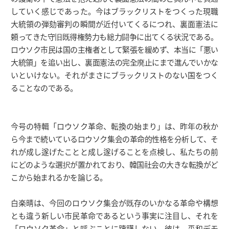
していく感じであった。今はブラックリストをつくった現職
大統領の弾劾審判の瞬間が近付いてくるにつれ、裏面憲法に
頼ってきた守旧既得権勢力も総力闘争に出てくる状況である。
ロウソク市民は国の主権者として緊張を緩めず、本当に「悪い
大統領」を追い出し、裏面憲法の完全廃止にまで進んでいかな
いといけない。それがまさにブラックリストのない国をつく
ることなのである。
今号の特輯「ロウソク革命、転換の始まり」は、昨年の秋か
ら今まで続いているロウソク集会の革命的性格を分析して、そ
れが成し遂げたことと成し遂げることを点検し、私たちの前
にどのような選択が置かれており、韓国社会の大きな転換がど
こから始まれるかを論じる。
白楽晴は、今回のロウソク集会が既存のいかなる革命や構想
とも違う新しい市民革命であるという事実に注目し、それを
「ロウソク革命」と呼ぶことに躊躇しない。彼は、平和デモ