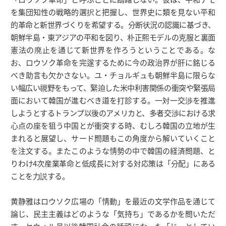
を集団知性の戦略的選択と把握し、世界史に類を見ない平和
的革命と新世界づくりを希望する。分断状況の認識に基づき、
朝鮮半島・東アジアの平和を図り、朴正熙モデルの克服と裏面
憲法の廃止を通じて新世界を作ろうということである。な
お、ロウソク革命を完遂するために今の政治界が肝に銘じる
べき助言も欠かさない。ユ・チョルギュも朝鮮半島に限らな
い幅広い視野をもって、緊迫した米中利害関係の衝突や緊張局
面において韓国が進むべき道を打診する。一対一交渉を推進
しようとするトランプ以後のアメリカと、多者交渉における求
心点の座を狙う中国とが衝突する時、むしろ韓国の立地が生
まれると展望し、サード問題もこの角度から解いていくこと
を注文する。またこのような情勢の中で韓国の経済問題、と
りわけ4次産業革命と低成長に対する対応策は「分配」にある
ことを力説する。
黄静雅はロウソク広場の「情動」を最近の文学作品を通じて
論じ、民主主義はどのような「気持ち」であるかを問いただ