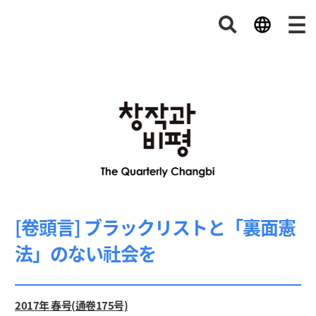
[卷頭言] ブラックリストと「裏面憲
法」のない社会を
2017年 春号(通卷175号)