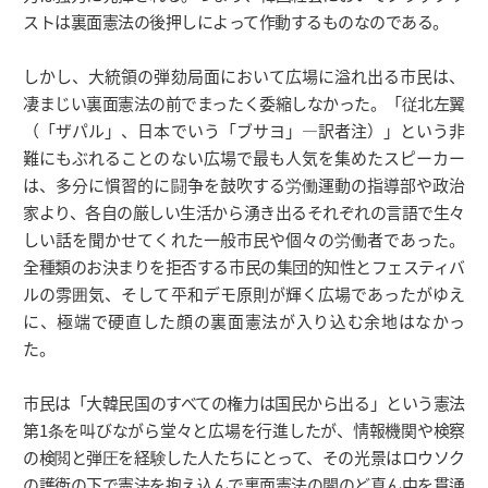
ストは裏面憲法の後押しによって作動するものなのである。
しかし、大統領の弾劾局面において広場に溢れ出る市民は、
凄まじい裏面憲法の前でまったく委縮しなかった。「従北左翼
（「ザパル」、日本でいう「ブサヨ」―訳者注）」という非
難にもぶれることのない広場で最も人気を集めたスピーカー
は、多分に慣習的に闘争を鼓吹する労働運動の指導部や政治
家より、各自の厳しい生活から湧き出るそれぞれの言語で生々
しい話を聞かせてくれた一般市民や個々の労働者であった。
全種類のお決まりを拒否する市民の集団的知性とフェスティバ
ルの雰囲気、そして平和デモ原則が輝く広場であったがゆえ
に、極端で硬直した顔の裏面憲法が入り込む余地はなかっ
た。
市民は「大韓民国のすべての権力は国民から出る」という憲法
第1条を叫びながら堂々と広場を行進したが、情報機関や検察
の検閲と弾圧を経験した人たちにとって、その光景はロウソク
の護衛の下で憲法を抱え込んで裏面憲法の闇のど真ん中を貫通