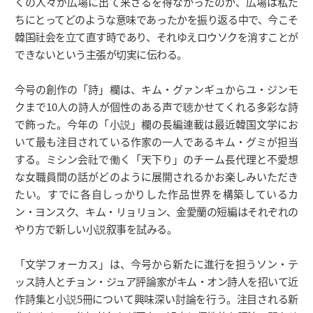
くの人々が広場に出て来ざるを得なかったのか、広場は私た
ちにとってどのような意味であったかを振り返る中で、今こそ
韓国社会を立て直す時であり、それゆえロウソクを消すことが
できないという主張が切実に伝わる。
今号の創作の「詩」欄は、キム・グァンギュからユ・ジンモ
クまで10人の詩人が個性のある声で聴かせてくれる多彩な詩
で飾った。今年の「小説」欄の長編連載は最近韓国文学にお
いて最も注目されている作家の一人であるキム・グミが担当
する。ミシン会社で働く「天下り」のチーム長代理と不愛想
な女職員間の話がどのように展開されるかお楽しみいただき
たい。すでに各自しっかりした作品世界を構築しているカ
ン・ヨンスク、キム・リョリョン、金愛蘭の短編はそれぞれの
やり方で新しい小説叙事を試みる。
「文学フォーカス」は、今号から新たに進行を担うソン・テ
ッス詩人とチョン・ジュア評論家がキム・オン詩人を招いて近
作詩集と小説5冊について興味深い討論を行う。注目される新