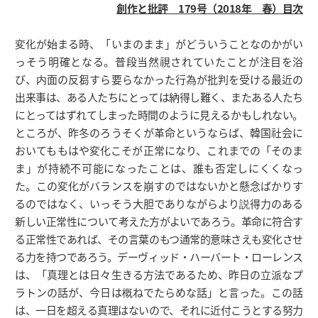
創作と批評 179号（2018年 春）目次
変化が始まる時、「いまのまま」がどういうことなのかがい
っそう明確となる。普段当然視されていたことが注目を浴
び、内面の反芻すら要らなかった行為が批判を受ける最近の
出来事は、ある人たちにとっては納得し難く、またある人たち
にとってはずれてしまった時間のように見えるかもしれない。
ところが、昨冬のろうそくが革命というならば、韓国社会に
おいてももはや変化こそが正常になり、これまでの「そのま
ま」が持続不可能になったことは、誰も否定しにくくなっ
た。この変化がバランスを崩すのではないかと懸念ばかりす
るのではなく、いっそう大胆でありながらより説得力のある
新しい正常性について考えた方がよいであろう。革命に符合す
る正常性であれば、その言葉のもつ通常的意味さえも変化させ
る力を持つであろう。デーヴィッド・ハーバート・ローレンス
は、「真理とは日々生きる方法であるため、昨日の立派なプ
ラトンの話が、今日は概ねでたらめな話」と言った。この話
は、一日を超える真理はないので、それに近付こうとする努力