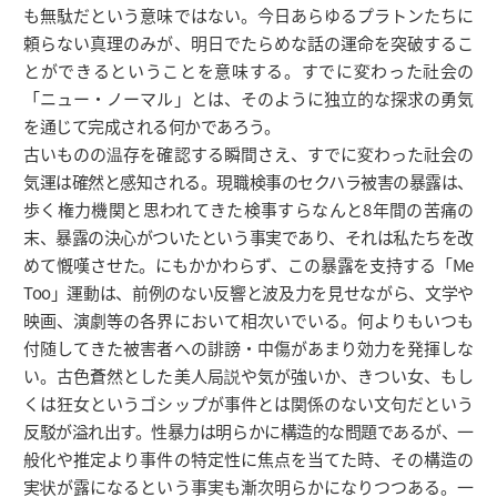
も無駄だという意味ではない。今日あらゆるプラトンたちに
頼らない真理のみが、明日でたらめな話の運命を突破するこ
とができるということを意味する。すでに変わった社会の
「ニュー・ノーマル」とは、そのように独立的な探求の勇気
を通じて完成される何かであろう。
古いものの温存を確認する瞬間さえ、すでに変わった社会の
気運は確然と感知される。現職検事のセクハラ被害の暴露は、
歩く権力機関と思われてきた検事すらなんと8年間の苦痛の
末、暴露の決心がついたという事実であり、それは私たちを改
めて慨嘆させた。にもかかわらず、この暴露を支持する「Me
Too」運動は、前例のない反響と波及力を見せながら、文学や
映画、演劇等の各界において相次いでいる。何よりもいつも
付随してきた被害者への誹謗・中傷があまり効力を発揮しな
い。古色蒼然とした美人局説や気が強いか、きつい女、もし
くは狂女というゴシップが事件とは関係のない文句だという
反駁が溢れ出す。性暴力は明らかに構造的な問題であるが、一
般化や推定より事件の特定性に焦点を当てた時、その構造の
実状が露になるという事実も漸次明らかになりつつある。一