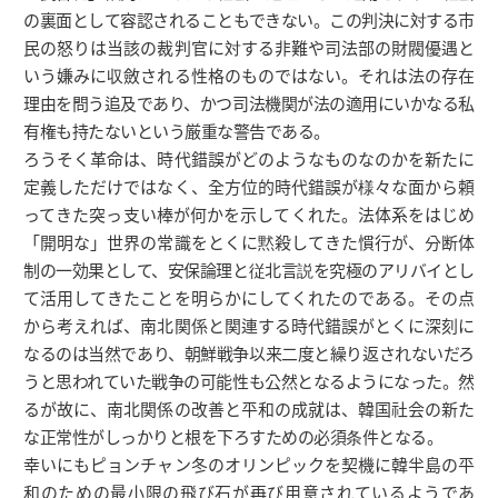
の裏面として容認されることもできない。この判決に対する市
民の怒りは当該の裁判官に対する非難や司法部の財閥優遇と
いう嫌みに収斂される性格のものではない。それは法の存在
理由を問う追及であり、かつ司法機関が法の適用にいかなる私
有権も持たないという厳重な警告である。
ろうそく革命は、時代錯誤がどのようなものなのかを新たに
定義しただけではなく、全方位的時代錯誤が様々な面から頼
ってきた突っ支い棒が何かを示してくれた。法体系をはじめ
「開明な」世界の常識をとくに黙殺してきた慣行が、分断体
制の一効果として、安保論理と従北言説を究極のアリバイとし
て活用してきたことを明らかにしてくれたのである。その点
から考えれば、南北関係と関連する時代錯誤がとくに深刻に
なるのは当然であり、朝鮮戦争以来二度と繰り返されないだろ
うと思われていた戦争の可能性も公然となるようになった。然
るが故に、南北関係の改善と平和の成就は、韓国社会の新た
な正常性がしっかりと根を下ろすための必須条件となる。
幸いにもピョンチャン冬のオリンピックを契機に韓半島の平
和のための最小限の飛び石が再び用意されているようであ