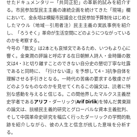
せたドキュメンタリー「共同正犯」の革新的試みを紹介す
る。市民参加型民主主義の連続企画を続けてきた「現場」欄
において、金永培は模擬市民議会と住民参加予算制をはじめと
したマウル（地域―引用者注）民主主義の実践事例を紹介
し、「ろうそく」革命が生活空間にどのようにつながっている
のかを考察する。
今号の「散文」は2本とも哀悼文であるため、いつもより心に
響く。金東潤の評論と呼応する在日朝鮮人詩人・金時鐘の散
文は4・3と切り離すことのできない自分史の懇切丁寧な吐露
であると同時に、「行けない道」を予想して4・3抗争自体を
理解させる手引きとなる。一時代の苦痛の要求する敬虔さが
どのようなものなのかを見せてくれるこの論文は、読者に特
別な感動を与えると信じる。この間他界したマルクス主義歴
史学者である
アリフ
・ダーリック(
Arif Dirlik
)を悼んだ黄東淵
の論文は、脱植民主義的研究とグローバルな資本主義批判、
そして中国革命史研究を幅広く行ったダーリックの学問的軌
跡を紹介しながら、彼の人生と信念が残した意味を分析す
る。