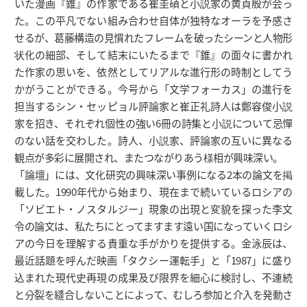
いた漫画『錐』の作家である崔圭碩と小説家の黄貞殷が会っ
た。この平凡でない組み合わせ自体が独特なオーラを予感さ
せるが、葛藤構造の見慣れたフレームを破ったシーンと人物形
状化の細部、そして結末にいたるまで『錐』の面々に書かれ
た作家の思いを、依然としてリアルな進行形の時制としてう
かがうことができる。今号から「文学フォーカス」の進行を
担当するシン・セッピョル評論家と崔正礼詩人は鄭容俊小説
家を招き、それぞれ個性の強い6冊の詩集と小説について忌憚
のない話を交わした。詩人、小説家、評論家の互いに異なる
観点が多彩に展開され、またつながりあう様相が興味深い。
「論壇」には、文化研究の興味深い事例になる2本の論文を掲
載した。1990年代から始まり、現在まで続いているロシアの
「ソビエト・ノスタルジー」現象の出現と変貌を探った李文
令の論文は、私たちにとってますます遠い国になっていくロシ
アの今日を理解する貴重な手がかりを提供する。金泳辰は、
最近話題を呼んだ映画「タクシー運転手」と「1987」に盛り
込まれた現代史再現の成果及び限界を細心に検討し、不連続
と分裂を縫合しないことによって、むしろ参加と介入を発動さ