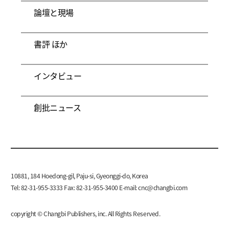
論壇と現場
書評 ほか
インタビュー
創批ニュース
10881, 184 Hoedong-gil, Paju-si, Gyeonggi-do, Korea
Tel: 82-31-955-3333 Fax: 82-31-955-3400 E-mail:
cnc@changbi.com
copyright © Changbi Publishers, inc. All Rights Reserved.