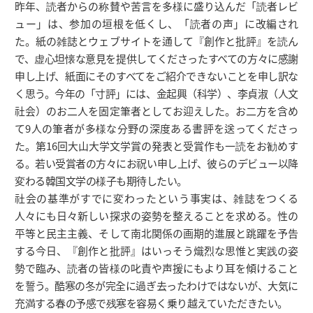
昨年、読者からの称賛や苦言を多様に盛り込んだ「読者レビ
ュー」は、参加の垣根を低くし、「読者の声」に改編され
た。紙の雑誌とウェブサイトを通して『創作と批評』を読ん
で、虚心坦懐な意見を提供してくださったすべての方々に感謝
申し上げ、紙面にそのすべてをご紹介できないことを申し訳な
く思う。今年の「寸評」には、金起興（科学）、李貞淑（人文
社会）のお二人を固定筆者としてお迎えした。お二方を含め
て9人の筆者が多様な分野の深度ある書評を送ってくださっ
た。第16回大山大学文学賞の発表と受賞作も一読をお勧めす
る。若い受賞者の方々にお祝い申し上げ、彼らのデビュー以降
変わる韓国文学の様子も期待したい。
社会の基準がすでに変わったという事実は、雑誌をつくる
人々にも日々新しい探求の姿勢を整えることを求める。性の
平等と民主主義、そして南北関係の画期的進展と跳躍を予告
する今日、『創作と批評』はいっそう熾烈な思惟と実践の姿
勢で臨み、読者の皆様の叱責や声援にもより耳を傾けること
を誓う。酷寒の冬が完全に過ぎ去ったわけではないが、大気に
充満する春の予感で残寒を容易く乗り越えていただきたい。