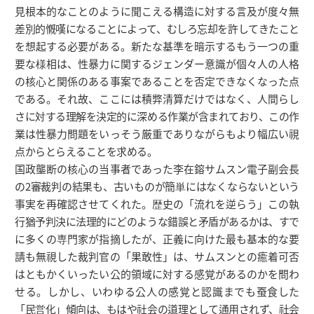
見根本的なことのように聞こえる構造に対する言及が度々無
差別的慨嘆になることによって、むしろ忘却を許してきたこと
を想起する必要がある。新たな基準を暗示するもう一つの重
要な様相は、性暴力に関するジェンダー意識が個々人の人格
の核心と関係のある事案であることを否定できなくなった点
である。それ故、ここには積弊清算だけではなく、人間らし
さに対する理解を決定的に深める作業が含まれており、この作
業は性暴力問題をいっそう厳重でありながらもより幅広い視
点からとらえることを求める。
国政壟断の核心の当事者であった李在鎔サムスン電子副会長
の2審裁判の結果も、古いものが簡単にはなくならないという
事実を再確認させてくれた。歴史の「流れを逆らう」この執
行猶予判決に法理的にどのような錯誤と矛盾があるかは、すで
に多くの専門家が指摘したが、正義に向けた最も基本的な要
請も無視した裁判官の「果敢性」は、サムスンとの癒着可否
はともかくいったい公的領域に対する感覚があるのかを問わ
せる。しかし、いわゆる公人の感覚と認識までも蚕食した
「民営化」傾向は、もはや社会の道理として通用されず、社会