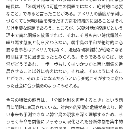
総長は、「米朝対話は可能性の問題ではなく、絶対的に必要
なこと」であると言ったことがある。アメリカの態度が予測し
づらくても米朝対話を導きだす方途を持続的に図ることはそれ
だけ重要な課題であろう。ところが、米朝対話が遼遠だという
理由で南北関係を放置すれば、それこそ最も古い時代錯誤を
繰り返す態度と何ら変わらない。韓半島の平和が絶対的に必
要な当事者はアメリカではなく、退屈な現状維持が戦略になる
時間はすでに過ぎ去ったとみられる。そうであるならば、状
況がどうであれ、一歩一歩もしくはつかつかと南北関係を進
展させること以外に答えはない。それ故、そのようにするこ
とができ、そのようになるだろうという楽観こそがすでに変わ
った社会に合う情緒のようにみられる。
今号の特輯の趣旨は、「分断体制を再考するとき」という題
目に明確に表現されている。対内外的変動と危機が高まり、近
い未来も予測できない韓半島の現状を深く理解するため、ろ
うそく革命を前後にいっそう可視化された分断体制を集中的
に検討しようとしたものである。李南周は、分断体制論を韓