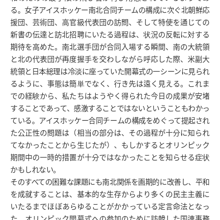
る。女子アイスホッケー南北合同チームの構成に次ぐ北朝鮮応
援団、芸術団、高官級代表団の訪問、そして特使を通じての
新書の伝達と訪北招聘にいたる過程は、状況の反転に対する
期待を高めた。南北選手団が合同入場する瞬間、南の大統領
と北の代表団が再度握手を交わしながら呼応した際、米副大
統領と日本総理は冷淡に座っていた開幕式の一シーンに見られ
るように、事態は簡単でなく、行き先は遠く見える。これま
での経験から、私たちはようやく得られた今日の成果が安堵
することであって、感激することではないということもわかっ
ている。アイスホッケー合同チームの構成をめぐって提起され
た公正性の問題は（相当の部分は、その過程が十分に知られ
てなかったことから生じたが）、もしかするとオリンピック
期間中の一時的措置が十分ではなかったことを知らせる症状
かもしれない。
そのすべての困難な課題にも南北関係を画期的に改善し、平和
を成就することは、基本的な生存からより多くの民主主義に
いたるまでほぼあらゆることがかかっている定言命法となっ
た。オリンピック開幕式への参加のために訪韓した国連事務