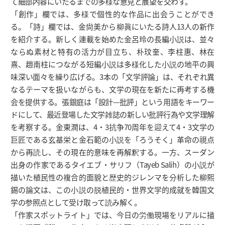
て細部内容にいたるまでの多様な意見と展望を交わす。
「創作」欄では、多様で個性的な作品に出会うことができ
る。「詩」欄では、金尙美から柳眞にいたる詩人13人の新作
を紹介する。新しく連載を始めた金呂玲の長編小説は、並々
ならぬ素材と特有の活力が目立ち、朴玟奎、李柱惠、林在
熹、趙南柱につながる短編小説は多様化した小説の地平の興
味深い面々を繰り広げる。3本の「文学評論」は、それぞれ異
なるテーマを扱いながらも、文学の現在を新たに再考する機
会を提供する。張銀庭は「設計—批評」という用語をキーワー
ドにして、最近登場した文学雑誌の新しい批評行為や文学理解
を考察する。金東潤は、4・3抗争70周年を迎えて4・3文学の
巨匠である玄基栄と金石範の小説を「ろうそく」革命の視点
から再読し、その現在的意味を再解釈する。一方、スーダン
出身の作家であるタイエブ・サリフ（Tayeb Salih）の小説が
描いた植民性の複合的面貌と歴史的ジレンマを分析した柳熙
錫の論文は、この小説の脱植民的・世界文学的成就を韓国文
学の参照点として受け取って読み解く。
「作家スポットライト」では、今日の労働現場をリアルに描