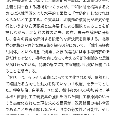
盟の一般法則まで違反した同盟絶対主義は、米韓同盟を平和
主義と同一視する錯視をつくったが、平和体制を構築するた
めには米韓同盟をより水平的で柔軟に「世俗化」しなければ
ならないと主張する。金東葉は、北朝鮮の核開発が狂気や悪
行というより安保憂慮と生存要求による選択であることを前
提しながら、北朝鮮の核の過去、現在、未来を綿密に分析
し、各々の脅威を解消する段階的な解決策を提示する。北朝
鮮の危機の合理的な解決策を探る過程において、「韓半島運命
共同体」という概念に到達した彼の論議には軍事専門家の識
見だけではなく、相手の身になって考える分断体制論的な思惟
が溶け込んでいる。特輯の論文に対する論議が活発に展開され
ることを期待する。
「対話」は、ろうそく革命によって表面化されたが、依然とし
て確固たる方向性と動力を得ていない「改憲」をテーマとし
た。權金炫伶、白承憲、李仁榮、鄭斗彦の4人の参加者は、基
本権と直接民主主義要素の強化を通じた国民主権原則のいっ
そう高度化された実現を求める民意が、改憲論議の核心背景
であることを再確認しながら、改憲の必要性と可能性、そし