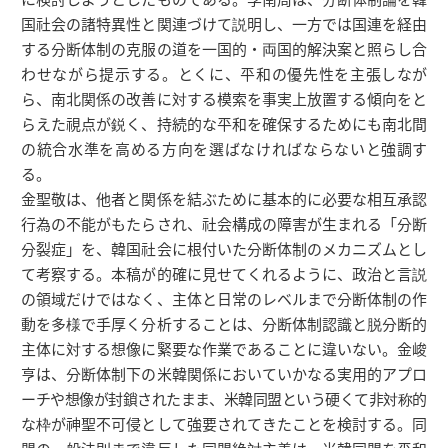
国社会の諸特異性と関連づけて説明し、一方では国連を経由
する分断体制の克服の道を一国的・両国的解決案と照らし合
わせながら提示する。とくに、平和の優先性を主張しなが
ら、南北関係の改善に対する模索を事実上放置する傾向をと
らえた視点が鋭く、持続的な平和を確保するためにも南北間
の統合水準を高める方向を選ばなければならないと強調す
る。
金聖敬は、他者と関係を結ぶために基本的に必要な相互承認
行為の不能がもたらされ、社会構成の障害が生まれる「分断
分裂症」を、韓国社会に根付いた分断体制のメカニズムとし
て考察する。本稿が的確に見せてくれるように、政治と言説
の領域だけではなく、主体と日常のレベルまで分断体制の作
動を多様で手厚く分析することは、分断体制認識と脱分断的
主体に対する想像に緊要な作業であることに違いない。金峻
亨は、分断体制下の米韓関係においていかなる実用的アプロ
ーチや想像が封鎖されたまま、米韓同盟という硬くて非対称的
な枠が神聖不可侵として強要されてきたことを検討する。同