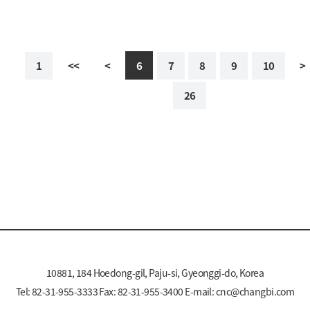
1
<<
<
6
7
8
9
10
>
26
10881, 184 Hoedong-gil, Paju-si, Gyeonggi-do, Korea
Tel: 82-31-955-3333 Fax: 82-31-955-3400 E-mail:
cnc@changbi.com