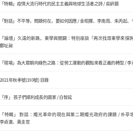
「特輯」疫情大流行時代的民主主義與地球生活者之詩 / 吳姸鏡
「對話」不平等，問題何在，要如何因應 / 金昭摞、李南周、朱丙起、
「論壇」久遠的新路，東學與開闢：特別座談『再次找尋東學來探詢
鄭址昶
「現場」為大眾朝向綠色之路：從勞工運動的觀點來看正義的轉型 / 李
2021年秋季號(193號) 目錄
「序」 孩子們順利成長的國家 / 白智延
「特輯」 對話：燭光革命的現在與第二期燭光政府的課題 / 朴亭
李貞澈、黃圭官