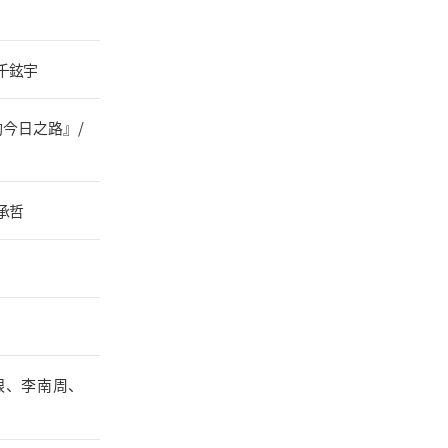
千鉉宇
今日之路』/
承哲
垠、李南周、