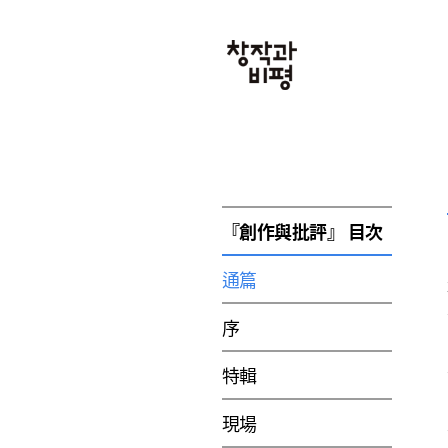
『創作與批評』 目次
通篇
序
特輯
現場