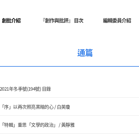
創批介紹
『創作與批評』 目次
編輯委員介紹
通篇
2021年冬季號(194號) 目錄
「序」以再次照亮黑暗的心 / 白英瓊
「特輯」重思「文學的政治」 / 黃靜雅