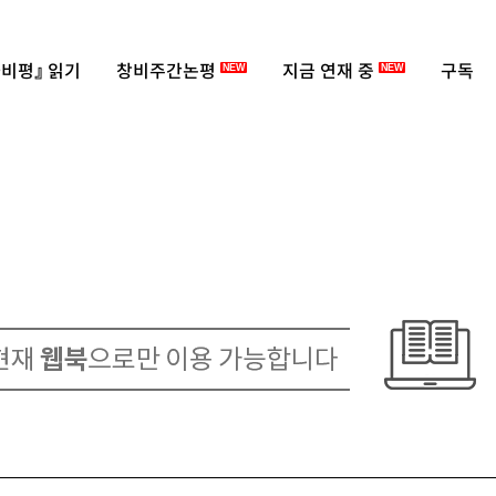
비평』 읽기
창비주간논평
지금 연재 중
구독
NEW
NEW