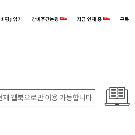
비평』 읽기
창비주간논평
지금 연재 중
구독
NEW
NEW