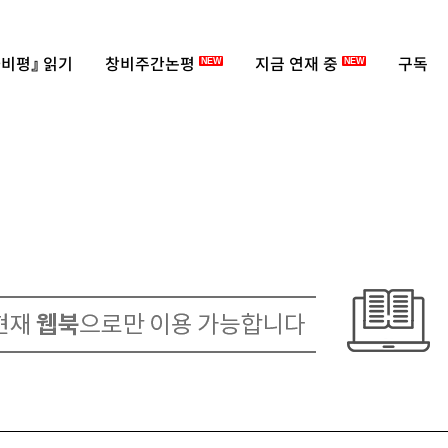
비평』 읽기
창비주간논평
지금 연재 중
구독
NEW
NEW