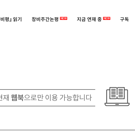
비평』 읽기
창비주간논평
지금 연재 중
구독
NEW
NEW