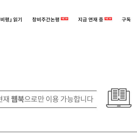
비평』 읽기
창비주간논평
지금 연재 중
구독
NEW
NEW