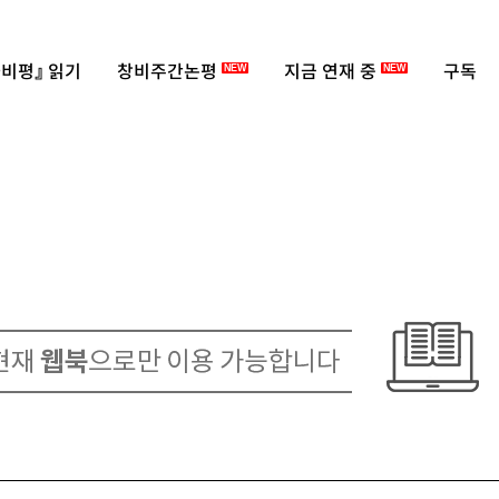
비평』 읽기
창비주간논평
지금 연재 중
구독
NEW
NEW