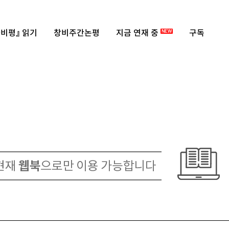
비평』 읽기
창비주간논평
지금 연재 중
구독
NEW