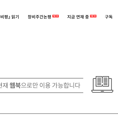
비평』 읽기
창비주간논평
지금 연재 중
구독
NEW
NEW