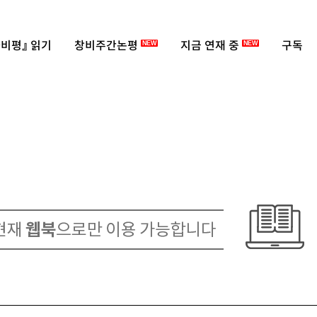
비평』 읽기
창비주간논평
지금 연재 중
구독
NEW
NEW