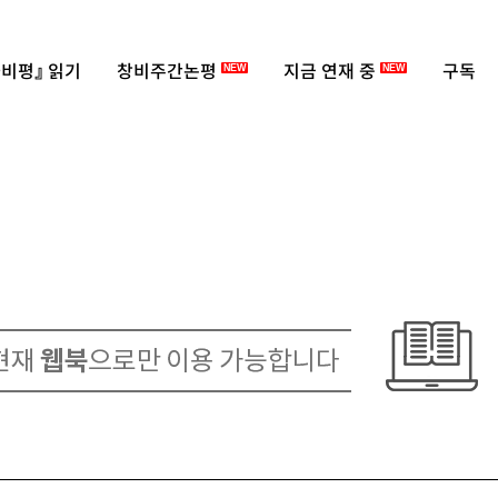
비평』 읽기
창비주간논평
지금 연재 중
구독
NEW
NEW