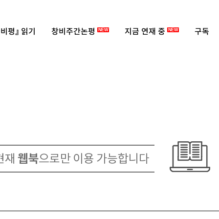
비평』 읽기
창비주간논평
지금 연재 중
구독
NEW
NEW