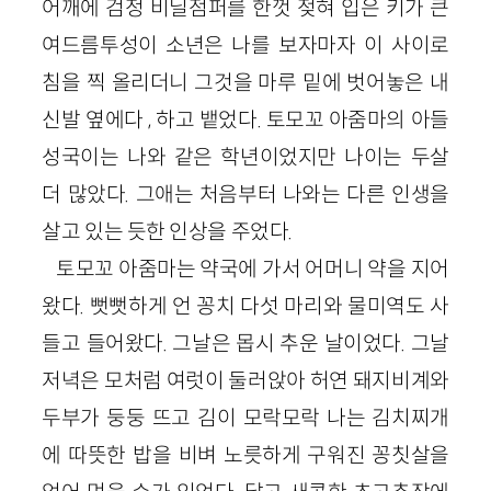
어깨에 검정 비닐점퍼를 한껏 젖혀 입은 키가 큰
여드름투성이 소년은 나를 보자마자 이 사이로
침을 찍 올리더니 그것을 마루 밑에 벗어놓은 내
신발 옆에다 , 하고 뱉었다. 토모꼬 아줌마의 아들
성국이는 나와 같은 학년이었지만 나이는 두살
더 많았다. 그애는 처음부터 나와는 다른 인생을
살고 있는 듯한 인상을 주었다.
토모꼬 아줌마는 약국에 가서 어머니 약을 지어
왔다. 뻣뻣하게 언 꽁치 다섯 마리와 물미역도 사
들고 들어왔다. 그날은 몹시 추운 날이었다. 그날
저녁은 모처럼 여럿이 둘러앉아 허연 돼지비계와
두부가 둥둥 뜨고 김이 모락모락 나는 김치찌개
에 따뜻한 밥을 비벼 노릇하게 구워진 꽁칫살을