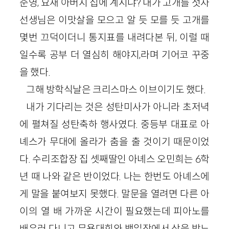
준영, 요새 아버지 집에 계시냐? 내가 고개를 젓자
선생님은 이맛살을 모으고 알 듯 모를 듯 고개를
몇번 끄덕이더니 통지표를 내려다본 뒤, 이럴 때
일수록 공부 더 열심히 해야지,라며 기어코 꾸중
을 했다.
그해 방학식날은 크리스마스 이브이기도 했다.
내가 기다리는 것은 성탄미사가 아니라 초저녁
에 펼쳐질 성탄축하 행사였다. 중등부 대표로 아
녜스가 무대에 올라가 춤을 출 것이기 때문이었
다. 수리조합장 집 셋째딸인 아녜스 오민희는 6학
년 때 나와 같은 반이었다. 나는 한번도 아녜스에
게 말을 붙여보지 못했다. 말문을 열려면 다른 아
이의 열 배 가까운 시간이 필요했는데 피아노를
배우러 다니고 무용대회와 백일장에서 상을 받느