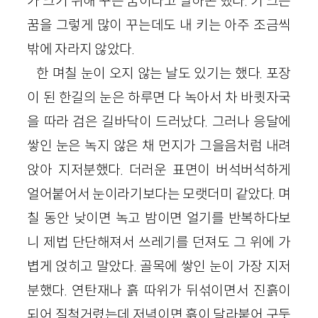
가 크기 위해 꾸는 꿈이라고 말하곤 했다. 키 크는
꿈을 그렇게 많이 꾸는데도 내 키는 아주 조금씩
밖에 자라지 않았다.
한 며칠 눈이 오지 않는 날도 있기는 했다. 포장
이 된 한길의 눈은 하루면 다 녹아서 차 바큇자국
을 따라 검은 길바닥이 드러났다. 그러나 응달에
쌓인 눈은 녹지 않은 채 먼지가 그을음처럼 내려
앉아 지저분했다. 더러운 표면이 버석버석하게
얼어붙어서 눈이라기보다는 모랫더미 같았다. 며
칠 동안 낮이면 녹고 밤이면 얼기를 반복하다보
니 제법 단단해져서 쓰레기를 던져도 그 위에 가
볍게 얹히고 말았다. 골목에 쌓인 눈이 가장 지저
분했다. 연탄재나 흙 따위가 뒤섞이면서 진흙이
되어 질척거렸는데 저녁이면 흙이 달라붙어 구둣