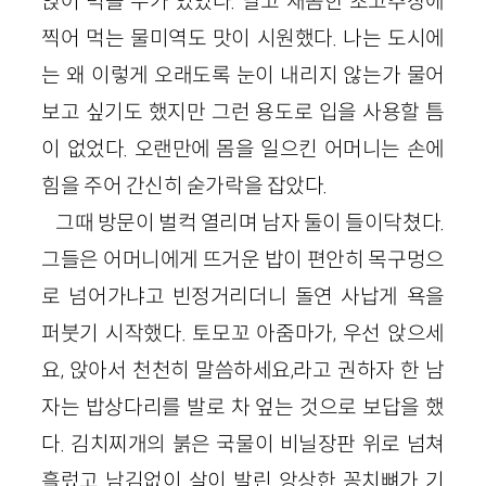
얹어 먹을 수가 있었다. 달고 새콤한 초고추장에
찍어 먹는 물미역도 맛이 시원했다. 나는 도시에
는 왜 이렇게 오래도록 눈이 내리지 않는가 물어
보고 싶기도 했지만 그런 용도로 입을 사용할 틈
이 없었다. 오랜만에 몸을 일으킨 어머니는 손에
힘을 주어 간신히 숟가락을 잡았다.
그때 방문이 벌컥 열리며 남자 둘이 들이닥쳤다.
그들은 어머니에게 뜨거운 밥이 편안히 목구멍으
로 넘어가냐고 빈정거리더니 돌연 사납게 욕을
퍼붓기 시작했다. 토모꼬 아줌마가, 우선 앉으세
요, 앉아서 천천히 말씀하세요,라고 권하자 한 남
자는 밥상다리를 발로 차 엎는 것으로 보답을 했
다. 김치찌개의 붉은 국물이 비닐장판 위로 넘쳐
흘렀고 남김없이 살이 발린 앙상한 꽁치뼈가 기