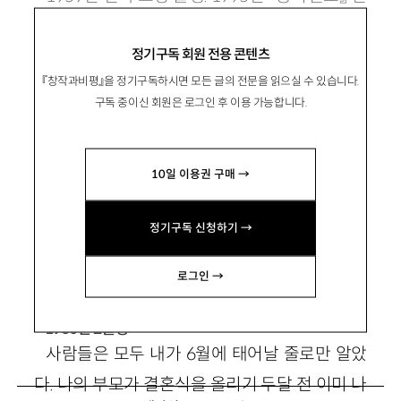
춘문예 당선. 소설집 『타인에게 말 걸기』 『행복한
정기구독 회원 전용 콘텐츠
사람은 시계를 보지 않는다』, 장편소설 『새의 선
『창작과비평』을 정기구독하시면 모든 글의 전문을 읽으실 수 있습니다.
물』 『마지막 춤은 나와 함께』 등이 있음.
구독 중이신 회원은 로그인 후 이용 가능합니다.
10일 이용권 구매 →
정기구독 신청하기 →
내 고향에는 이제 눈이 내리지 않는다
로그인 →
1960년 2월생
사람들은 모두 내가 6월에 태어날 줄로만 알았
다. 나의 부모가 결혼식을 올리기 두달 전 이미 나