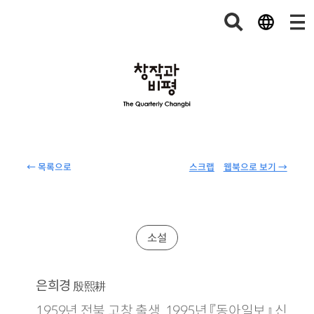
← 목록으로
스크랩
웹북으로 보기 →
소설
은희경
殷熙耕
1959년 전북 고창 출생. 1995년 『동아일보』 신