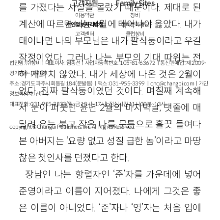
고객지원
Family Sites
를 가졌다는 사실을 몰랐기 때문이다. 제대로 된
이용약관
창비
계산에 따르면 나는 4월에 태어나야 옳았다. 내가
개인정보처리방침
창비문화재단
고객센터
클럽창비
태어나면 나의 부모님은 내가 팔삭둥이라고 우길
작정이었다. 그러나 나는 부모의 기대 따위는 전
법인명 : ㈜창비ㅣ대표이사 : 염종선ㅣ사업자등록번호 : 105-81-63672ㅣ통신판매업 : 제 2009-
혀 개의치 않았다. 내가 세상에 나온 것은 2월이
경기파주-1928호
주소 : 경기도 파주시 회동길 184(문발동)ㅣ팩스 : 031-955-3399 ㅣ
cnc@changbi.com
ㅣ개인
었다. 진짜 팔삭둥이였던 것이다. 며칠째 계속해
정보책임자 : 신문수
대표전화 : 031-955-3333(월~금 10시~17시), 점심시간 11시 30분~13시
서 눈이 퍼붓던 윤년 2월의 마지막날, 탯줄에 매
달려 우는 붉고 작은 나를 문틈으로 흘끗 들여다
copyright © Changbi Publishers, inc. All Rights Reserved.
본 아버지는 ‘요량 없고 성질 급한 놈’이라고 마땅
찮은 첫인사를 던졌다고 한다.
장남인 나는 항렬자인 ‘준’자를 가운데에 넣어
준영이라고 이름이 지어졌다. 나에게 그것은 좋
은 이름이 아니었다. ‘준’자나 ‘영’자는 처음 입에