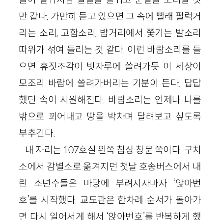
만 같다. 가만히 듣고 있으면 그 속에 빨래 펄럭거
리는 소리, 고함소리, 밤거리에서 쫓기는 발소리
따위가 섞여 들리는 것 같다. 이런 바람소리를 들
으면 휴짓조각이 빗자루에 쓸려가듯 이 세상이
모조리 바람에 쓸려가버리는 기분이 든다. 답답
했던 속이 시원해진다. 바람소리는 언제나 나를
밖으로 꾀어내고 땅을 박차며 달려보고 싶도록
부추긴다.
내 자리는 107호실 왼쪽 침상 창문 쪽이다. 구치
소에서 감별소로 옮겨지던 첫날 호송버스에서 내
린 소년수들은 마당에 부려지자마자 ‘앉아번
호’를 시작했다. 교도관은 한차례 순서가 돌아가
면 다시 일어서게 해서 ‘앉아번호’를 반복하게 했