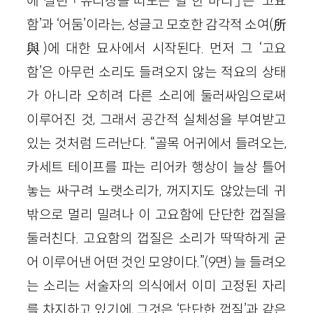
에 실린 「유리창을 떠도는 벌 한 마리」는 ‘고요
함’과 ‘어둠’이라는, 성글고 모호한 감각적 소여(所
與)에 대한 묘사에서 시작된다. 먼저 그 ‘고요
함’은 아무런 소리도 들려오지 않는 적요의 상태
가 아니라 오히려 다른 소리에 둘러싸임으로써
이루어진 것, 그래서 공간적 실체성을 부여받고
있는 것처럼 드러난다. “골목 어귀에서 들려오는,
카세트 테이프를 파는 리어카 행상이 늘상 틀어
놓는 싸구려 노랫소리가, 꺼지지도 않았는데 귀
밖으로 멀리 밀려나 이 고요함에 단단한 껍질을
둘러친다. 고요함의 껍질은 소리가 딱딱하게 굳
어 이루어낸 어떤 것인 모양이다.”(9면) 늘 들려오
는 소리는 서술자의 의식에서 이미 고정된 자리
를 차지하고 있기에, 그것은 ‘단단한 껍질’과 같은