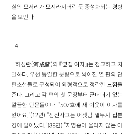
실의 모서리가 모지라져버린 듯 중성화되는 경향
을 보인다.
4
하성란(河成蘭)의 『옆집 여자』는 정교하고 치
밀하다. 우선 동일한 분량으로 씌어진 열 편의 단
편소설들로 구성되어 외형적으로 정갈한 느낌을
준다. 그리고 각 편의 첫 문장부터 군더더기 없는
깔끔한 단문들이다. “507호에 새 이웃이 이사를
왔어요.”(12면) “정전사고는 어젯밤 열두시 십분
경에 일어났다.”(38면) “자명종이 울리지 않는 아