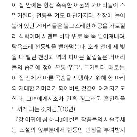
이 집 안에는 항상 축축한 어둠의 거머리들이 스
멀거린다. 전등을 켜도 마찬가지다. 천장에 늘어
붙어 있던 거머리들은 불그스레한 허공을 가로질
러 식탁이며 시멘트 바닥 위로 뚝 뚝 떨어져내려,
탐욕스레 전등빛을 빨아먹는다. 오래 전에 제 빛
을 다 빨린 천장과 벽의 피마른 살껍질은 거머리
들의 습기에 젖어 온통 쭈글누글거린다. 때로는,
이 집 전체가 마른 목숨을 지탱하기 위해 한 마리
의 거대한 거머리가 되어버린 것같이 여겨지기도
한다. 그녀에게서조차 간혹 징그러운 흡인력을
느끼게 되는 것처럼.”(10면)
『강 어귀에 섬 하나』에 실린 작품들의 서술주체
는 소설의 앞부분에서 한동안 인칭을 부여받지