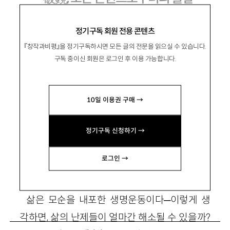
이인성·최인석·하성란의 최근작을 중심으
정기구독 회원 전용 콘텐츠
로
『창작과비평』을 정기구독하시면 모든 글의 전문을 읽으실 수 있습니다.
구독 중이신 회원은 로그인 후 이용 가능합니다.
黃光穗
황광수
문학평론가. 평론집으로 『삶과 역사적 진실』이
10일 이용권 구매 →
있음.
정기구독 신청하기 →
로그인 →
1
삶은 모순을 내포한 생명운동이다─이렇게 생
각하면, 삶의 난제들이 얼마간 해소될 수 있을까?