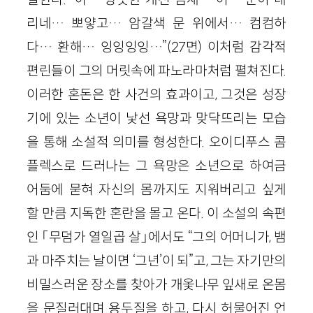
리네… 뽀얗고… 암갈색 문 위에서… 컴컴하
다… 환해… 잉잉잉잉…”(27면) 이처럼 감각적
편린들이 그의 머릿속에 파노라마처럼 펼쳐진다.
이러한 혼돈은 한 사건의 효과이고, 그것은 성장
기에 있는 소년이 낯선 욕망과 맞닥뜨리는 모습
을 통해 소설적 의미를 형성한다. 오이디푸스 콤
플렉스로 드러나는 그 욕망은 소년으로 하여금
어둠에 묻혀 자신의 몸까지도 지워버리고 싶게
할 만큼 지독한 혼란을 몰고 온다. 이 소설의 속편
인 「무덤가 열일곱 살」에서도 “그의 어머니가, 뱀
과 마주치는 날이면 ‘그년’이 되”고, 그는 자기만의
비밀스러운 장소를 찾아가 개옻나무 잎새로 온몸
을 문질러대며 용두질을 하고, 다시 허물어진 언