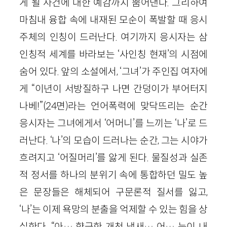
게 될 사건에 대한 예감까지 뿜어낸다. 그리하여
마침내 융합 속에 내재된 모순이 폭발할 때 응시
주체의 인칭이 드러난다. 여기까지 응시자는 삼
인칭적 세계를 바라보는 ‘사인칭 현재’의 시점에
숨어 있다. 앞의 소설에서, ‘그녀’가 주인집 여자에
게 “이년이 서방질하구 나면 간덩이가 부어터지
나베!”(24면)라는 언어폭력에 맞닥뜨리는 순간
응시자는 그녀에게서 ‘어머니’를 느끼는 ‘나’로 드
러난다. ‘나’의 모습이 드러나는 순간, 그는 시야가
흐려지고 ‘어질머리’를 앓게 된다. 물질성과 실존
적 정서를 하나의 분위기 속에 통합하던 밀도 높
은 문장들은 해체되어 구문론적 질서를 잃고,
‘나’는 이제 욕망의 분출을 억제할 수 있는 힘을 상
실한다. “아… 향긋한 개천 냄새… 어… 눈이 내