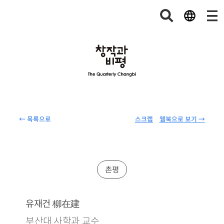
← 목록으로
스크랩
웹북으로 보기 →
촌평
柳在建
유재건
부산대 사학과 교수