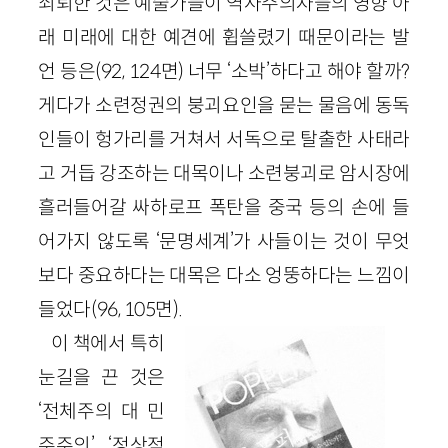
쇠퇴한 것은 예술가들이 역사주의자들의 영향 아
래 미래에 대한 예견에 휩쓸렸기 때문이라는 발
언 등은(92, 124면) 너무 ‘소박’하다고 해야 할까?
게다가 소련정권의 붕괴요인을 묻는 물음에 동독
인들이 헝가리를 거쳐서 서독으로 탈출한 사태라
고 거듭 강조하는 대목이나 소련붕괴로 암시장에
흘러들어갈 싸하로프 폭탄을 중국 등의 손에 들
어가지 않도록 ‘문명세계’가 사들이는 것이 무엇
보다 중요하다는 대목은 다소 엉뚱하다는 느낌이
들었다(96, 105면).
이 책에서 특히
눈길을 끈 것은
‘전체주의 대 민
주주의’, ‘정상적