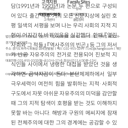
고객지원
Family Sites
담(1991년과 1993년)과 논문 두 편으로 구성되
이용약관
창비
개인정보처리방침
창비문화재단
어 있다. 출간 직후 거의 모든 신문지상에 실린 호
고객센터
클럽창비
평 일색의 서평을 보며 나는 우리 사회의 지적 지
형이 어지간히 바뀌었음을 실감했다. 한때 『열린
법인명 : ㈜창비ㅣ대표이사 : 염종선ㅣ사업자등록번호 : 105-81-63672ㅣ통신판매업 : 제 2009-
경기파주-1928호
사회와 그 적들』 『역사주의의 빈곤』 등 그의 저서
주소 : 경기도 파주시 회동길 184(문발동)ㅣ팩스 : 031-955-3399 ㅣ
cnc@changbi.com
ㅣ개인
가 반공 자유주의의 전거로 전용되어 진보적 지
정보책임자 : 신문수
대표전화 : 031-955-3333(월~금 10시~17시), 점심시간 11시 30분~13시
식인들 사이에서 냉랭한 대접을 받았던 것을 생
각하면 금석지감이 든다. 분단체제하에서 일부
copyright © Changbi Publishers, inc. All Rights Reserved.
극우세력이 여전히 힘을 발휘하는 지적·사회적
구도에서 자못 아쉬운 자유주의의 미덕을 감안할
때 그의 지적 탐색이 호평을 받는 것도 이해하지
못할 바는 아니다. 해방과 구원의 메씨지에 잠재
된 전체주의에 대한 그의 경계에는 공감할 수 있