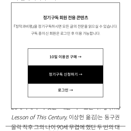
정기구독 회원 전용 콘텐츠
『창작과비평』을 정기구독하시면 모든 글의 전문을 읽으실 수 있습니다.
구독 중이신 회원은 로그인 후 이용 가능합니다.
의외로 빈곤한 서구 지성의 발언
칼 포퍼 『우리는 20세기에서 무엇을 배울
10일 이용권 구매 →
수 있는가?』, 생각의나무 2000
정기구독 신청하기 →
로그인 →
새로 나온 칼 포퍼(Karl R. Popper)의 『우리는
20세기에서 무엇을 배울 수 있는가?』(
The
Lesson of This Century
, 이상헌 옮김)는 동구권
몰락 직후 그의 나이 90세 무렵에 했던 두 번의 대