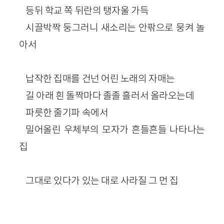
등뒤 학교 쪽 뒤란의 탱자울 가득
시끌박짝 둥그러니 새소리는 안팎으로 뭉켜 놀
아서
납작한 집매를 건넌 어린 노래의 자매는
길 아래 흰 돌짝마다 졸졸 흘러서 올라오는데
파릇한 줄기파 속에서
밀어올린 우체부의 모자가 흔들흔들 나타나는
집
그대로 있다가 있는 대로 사라질 그 먼 집