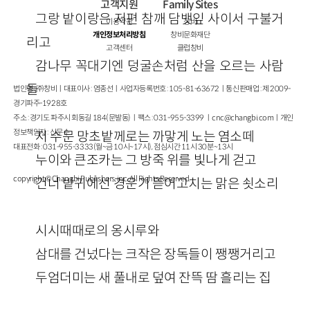
고객지원
Family Sites
그랑 밭이랑은 저편 참깨 담뱃잎 사이서 구불거
이용약관
창비
개인정보처리방침
창비문화재단
리고
고객센터
클럽창비
감나무 꼭대기엔 덩굴손처럼 산을 오르는 사람
들
법인명 : ㈜창비ㅣ대표이사 : 염종선ㅣ사업자등록번호 : 105-81-63672ㅣ통신판매업 : 제 2009-
경기파주-1928호
주소 : 경기도 파주시 회동길 184(문발동)ㅣ팩스 : 031-955-3399 ㅣ
cnc@changbi.com
ㅣ개인
정보책임자 : 신문수
저 수문 망초밭께로는 까맣게 노는 염소떼
대표전화 : 031-955-3333(월~금 10시~17시), 점심시간 11시 30분~13시
누이와 큰조카는 그 방죽 위를 빛나게 걷고
copyright © Changbi Publishers, inc. All Rights Reserved.
건너 밭귀에선 경운기 뜯어고치는 맑은 쇳소리
시시때때로의 옹시루와
삼대를 건넜다는 크작은 장독들이 쨍쨍거리고
두엄더미는 새 풀내로 덮여 잔뜩 땀 흘리는 집