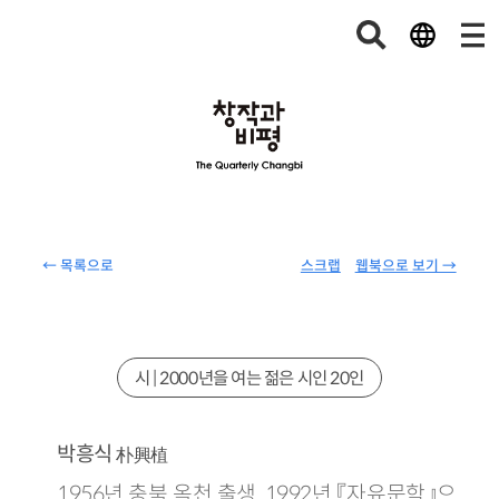
← 목록으로
스크랩
웹북으로 보기 →
시 | 2000년을 여는 젊은 시인 20인
박흥식
朴興植
1956년 충북 옥천 출생. 1992년 『자유문학』으