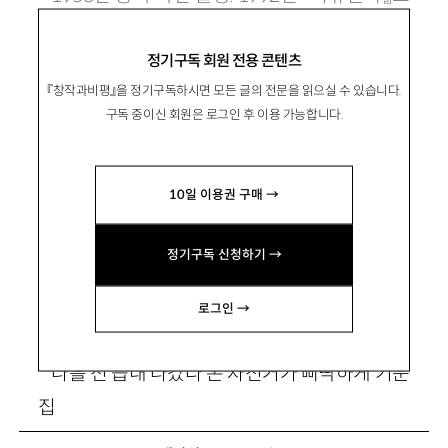
로 등단. 시집 『아흐레 민박집』이 있음.
정기구독 회원 전용 콘텐츠
『창작과비평』을 정기구독하시면 모든 글의 전문을 읽으실 수 있습니다.
구독 중이신 회원은 로그인 후 이용 가능합니다.
10일 이용권 구매 →
집
정기구독 신청하기 →
방문을 열면 푸른 파밭이 다 펼쳐져 있어
로그인 →
흰 빨래와 마른 햇살이 꼭 어울려 있고
나흘 전 읍내 나갔다 온 자전거가 삐딱하게 기운
집