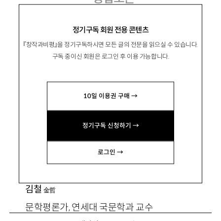
정기구독 회원 전용 콘텐츠
『창작과비평』을 정기구독하시면 모든 글의 전문을 읽으실 수 있습니다.
백낙청
白樂晴
구독 중이신 회원은 로그인 후 이용 가능합니다.
문학평론가, 서울대 영문학과 교수
구모룡
具謨龍
10일 이용권 구매 →
문학평론가, 한국해양대 동아시아학과 교수
김동식
金東植
정기구독 신청하기 →
문학평론가
로그인 →
김승희
金勝熙
시인, 소설가, 서강대 국문학과 교수
김철
金哲
문학평론가, 연세대 국문학과 교수