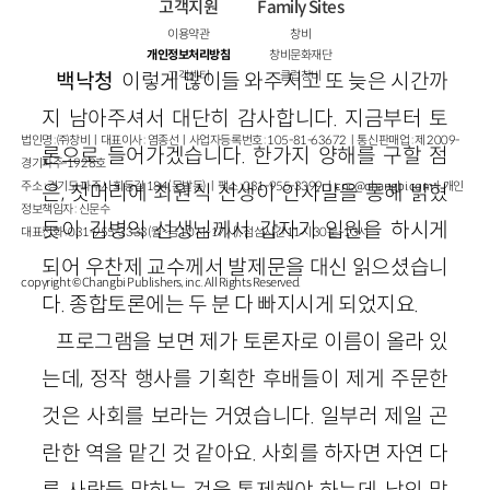
고객지원
Family Sites
이용약관
창비
개인정보처리방침
창비문화재단
백낙청
이렇게 많이들 와주시고 또 늦은 시간까
고객센터
클럽창비
지 남아주셔서 대단히 감사합니다. 지금부터 토
법인명 : ㈜창비ㅣ대표이사 : 염종선ㅣ사업자등록번호 : 105-81-63672ㅣ통신판매업 : 제 2009-
론으로 들어가겠습니다. 한가지 양해를 구할 점
경기파주-1928호
주소 : 경기도 파주시 회동길 184(문발동)ㅣ팩스 : 031-955-3399 ㅣ
cnc@changbi.com
ㅣ개인
은, 첫머리에 최원식 선생이 인사말을 통해 밝혔
정보책임자 : 신문수
듯이 김병익 선생님께서 갑자기 입원을 하시게
대표전화 : 031-955-3333(월~금 10시~17시), 점심시간 11시 30분~13시
되어 우찬제 교수께서 발제문을 대신 읽으셨습니
copyright © Changbi Publishers, inc. All Rights Reserved.
다. 종합토론에는 두 분 다 빠지시게 되었지요.
프로그램을 보면 제가 토론자로 이름이 올라 있
는데, 정작 행사를 기획한 후배들이 제게 주문한
것은 사회를 보라는 거였습니다. 일부러 제일 곤
란한 역을 맡긴 것 같아요. 사회를 하자면 자연 다
른 사람들 말하는 것을 통제해야 하는데, 남의 말