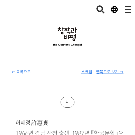
← 목록으로
스크랩
웹북으로 보기 →
시
許惠貞
허혜정
1966년 경남 산청 출생. 1987년 『한국문학』으