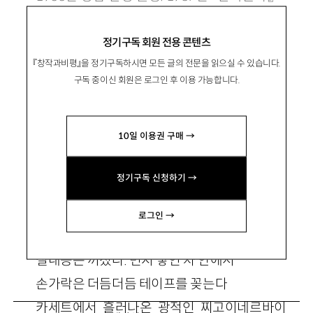
로 등단. 1997년 중앙일보 신춘문예 평론 당선.
정기구독 회원 전용 콘텐츠
시집 『비 속에도 나비가 오나』가 있음.
『창작과비평』을 정기구독하시면 모든 글의 전문을 읽으실 수 있습니다.
구독 중이신 회원은 로그인 후 이용 가능합니다.
10일 이용권 구매 →
밤의 고속도로
정기구독 신청하기 →
로그인 →
톨게이트 불빛이 등뒤로 사라지고
실내등은 꺼졌다. 먼지 쌓인 차 안에서
손가락은 더듬더듬 테이프를 꽂는다
카세트에서 흘러나온 광적인 찌고이네르바이