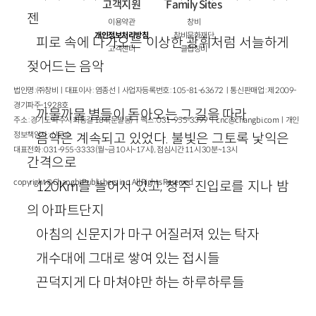
고객지원
Family Sites
젠
이용약관
창비
개인정보처리방침
창비문화재단
피로 속에 다가오는 이상한 광휘처럼 서늘하게
고객센터
클럽창비
젖어드는 음악
법인명 : ㈜창비ㅣ대표이사 : 염종선ㅣ사업자등록번호 : 105-81-63672ㅣ통신판매업 : 제 2009-
경기파주-1928호
까물까물 별들이 돋아오는 그 길을 따라
주소 : 경기도 파주시 회동길 184(문발동)ㅣ팩스 : 031-955-3399 ㅣ
cnc@changbi.com
ㅣ개인
정보책임자 : 신문수
음악은 계속되고 있었다. 불빛은 그토록 낯익은
대표전화 : 031-955-3333(월~금 10시~17시), 점심시간 11시 30분~13시
간격으로
copyright © Changbi Publishers, inc. All Rights Reserved.
120Km를 늘어서 있고, 청주 진입로를 지나 밤
의 아파트단지
아침의 신문지가 마구 어질러져 있는 탁자
개수대에 그대로 쌓여 있는 접시들
끈덕지게 다 마쳐야만 하는 하루하루들