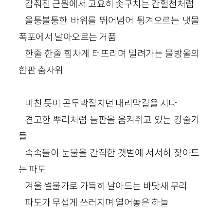
감춰진 근원에서 고요히 솟구치는 간헐천처럼
울퉁불퉁한 바위를 뛰어넘어 튕겨오르는 냇물
폭포에서 날아오르는 거품
한줄 한줄 힘차게 터뜨리며 밀려가는 물방울의
한판 춤사위
미친 듯이 곤두박질치던 내리막길을 지나
견고한 뿌리처럼 들판을 움켜쥐고 있는 강줄기
들
속속들이 눈물을 간직한 갯벌에 서서히 잦아드
는 파도
겨울 썰물가로 가득히 날아드는 바닷새 무리
파도가 무섭게 쓰러지며 열어놓은 하늘