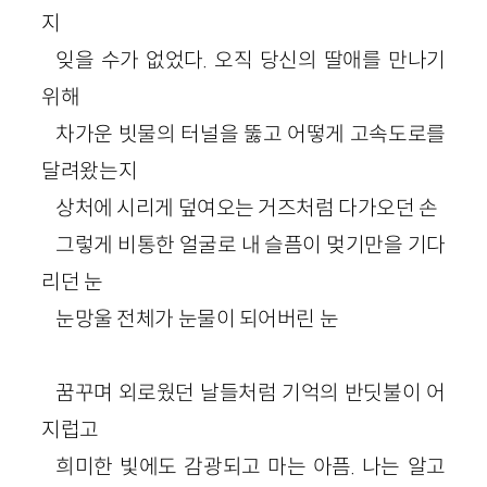
지
잊을 수가 없었다. 오직 당신의 딸애를 만나기
위해
차가운 빗물의 터널을 뚫고 어떻게 고속도로를
달려왔는지
상처에 시리게 덮여오는 거즈처럼 다가오던 손
그렇게 비통한 얼굴로 내 슬픔이 멎기만을 기다
리던 눈
눈망울 전체가 눈물이 되어버린 눈
꿈꾸며 외로웠던 날들처럼 기억의 반딧불이 어
지럽고
희미한 빛에도 감광되고 마는 아픔. 나는 알고