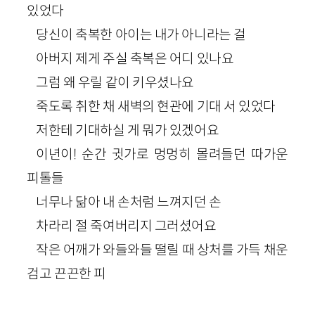
있었다
당신이 축복한 아이는 내가 아니라는 걸
아버지 제게 주실 축복은 어디 있나요
그럼 왜 우릴 같이 키우셨나요
죽도록 취한 채 새벽의 현관에 기대 서 있었다
저한테 기대하실 게 뭐가 있겠어요
이년이! 순간 귓가로 멍멍히 몰려들던 따가운
피톨들
너무나 닮아 내 손처럼 느껴지던 손
차라리 절 죽여버리지 그러셨어요
작은 어깨가 와들와들 떨릴 때 상처를 가득 채운
검고 끈끈한 피