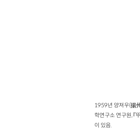
1959년 양져우(揚
학연구소 연구원, 『뚜
이 있음.