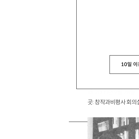
왕 후이
한중국사회과학원 대학
이욱연
영동대학교 외국어학부 
10일 이
때: 2000년 9월 28일
곳: 창작과비평사 회의