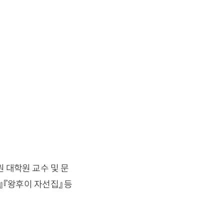
원 대학원 교수 및 문
』 『왕후이 자선집』 등