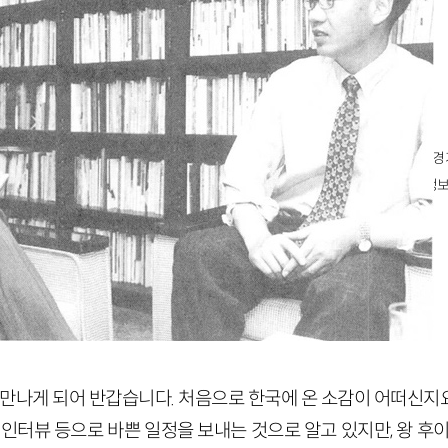
고객지원
Family Sites
이용약관
창비
개인정보처리방침
창비문화재단
고객센터
클럽창비
ㅣ대표이사 : 염종선ㅣ사업자등록번호 : 105-81-63672ㅣ통신판매업 : 제 2009-
주시 회동길 184(문발동)ㅣ팩스 : 031-955-3399 ㅣ
cnc@changbi.com
ㅣ개인정보
대표전화 : 031-955-3333(월~금 10시~17시), 점심시간 11시 30분~13시
copyright © Changbi Publishers, inc. All Rights Reserved.
만나게 되어 반갑습니다. 처음으로 한국에 온 소감이 어떠신지요.
 인터뷰 등으로 바쁜 일정을 보내는 것으로 알고 있지만, 왕 후