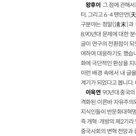
왕후이
그 점에 관해서
터, 그리고 6·4 톈안먼
구분야는 청말(淸末)과 
8,90년대 문제에 대한
글이 연구의 전환점이 되었
여하여 대응하기도 했습니
화에 극단적인 환상을 지
이런 배경 속에서 내 글
계기가 되었다고 봅니다.
이욱연
90년대 중국의 
격화된 이른바 자유주의와
지식인들이 반문화대혁명·
즉 개혁·개방의 제2기라
중국사회의 변혁 전망과 