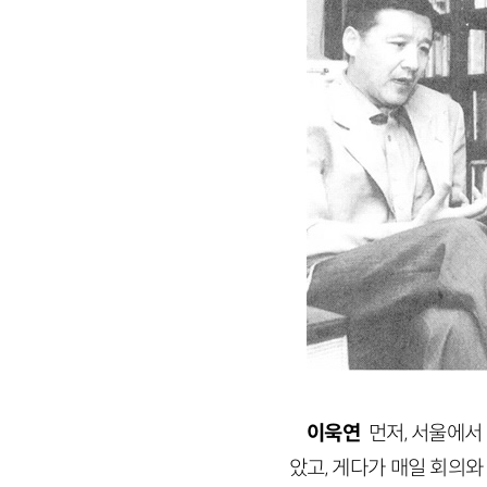
법인명 : ㈜창비
주소 : 경기도 파
이욱연
먼저, 서울에서 
았고, 게다가 매일 회의와