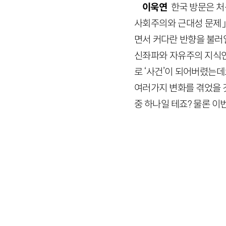
이욱연
한국 방문은 처
사회주의와 근대성 문제」
면서 커다란 반향을 불러일
신좌파와 자유주의 지식인
로 ‘사건’이 되어버렸는데
여러가지 변화를 겪었을 것
중 하나일 테죠? 물론 이