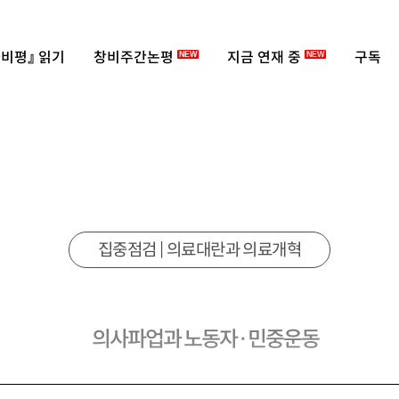
비평』 읽기
창비주간논평
지금 연재 중
구독
NEW
NEW
집중점검 | 의료대란과 의료개혁
의사파업과 노동자·민중운동