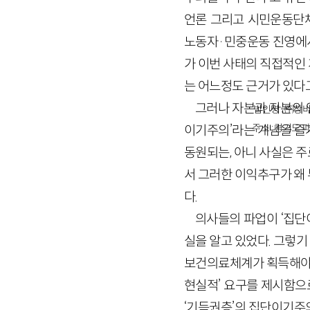
언론 그리고 시민운동단체
노동자·민중운동 진영에서
가 이번 사태의 직접적인
는 어느정도 근거가 있다고
그러나 자본과 자본의 
법인명 : ㈜창비
주소 : 경기도 파
이기주의’라는 개념을 즐
동원되는, 아니 사실은 
서 그러한 이익추구가 왜
다.
의사들의 파업이 ‘집단
실을 알고 있었다. 그렇
보건의료체계가 획득해야 
현실적’ 요구를 제시함으
‘기득권층’의 집단이기주