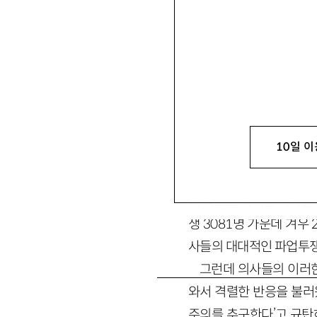
채만수
蔡萬洙
한국노동이론정책연구소
지난 6월 이래 한국사
상조차 해보지 않았을 사태
10일 이
민하게 반응하던 매스컴도
련의)·레지던트(전공의)
리 학교로 복귀할 기미를 
생 3081명 가운데 겨우
사들의 대대적인 파업투쟁
그런데 의사들의 이러
와서 격렬한 반응을 불러
주의를 추구한다’고 규탄