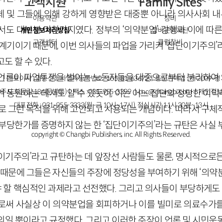
고객지원
Family Sites
 및 그들에 의해 강하게 영향받은 대중뿐 아니라 의사사회 내부
이용약관
창비
도 대부분 마찬가지였다. 정부의 ‘의약분업’ 강행과 이에 따
개인정보처리방침
창비문화재단
고객센터
클럽창비
 계기이기 때문에, 이번 의사들의 파업을 가리켜 ‘집단이기주의’
도 할 수 있다.
언론이 파업투쟁을 벌이는 노동자들을 대중으로부터 분리하여 억
ㅣ대표이사 : 염종선ㅣ사업자등록번호 : 105-81-63672ㅣ통신판매업 : 제 2009-
주시 회동길 184(문발동)ㅣ팩스 : 031-955-3399 ㅣ
cnc@changbi.com
ㅣ개인정보
겨 동원하는 데서도 알 수 있듯이, 이는 어느 집단의 정당한 이
대표전화 : 031-955-3333(월~금 10시~17시), 점심시간 11시 30분~13시
주로 그런 목적을 위해 고안되고 사용되는 개념이다. 따라서 구체
 부당한가를 증명하지 않는 한 ‘집단이기주의’라는 규탄은 사실 
copyright © Changbi Publishers, inc. All Rights Reserved.
이기주의’라고 규탄하는 데 앞장선 사람들도 물론, 명시적으로
기 때문에 그들은 자신들의 주장에 정당성을 부여하기 위해 ‘의약
할 핵심적인 과제라고 선전했다. 그리고 의사들이 부당하게도 ‘
로써 사실상 이 의약분업을 회피하거나 이를 빌미로 의료수가
의일 뿐이라고 규정했다. 그리고 이러한 주장이 언론 및 시민운