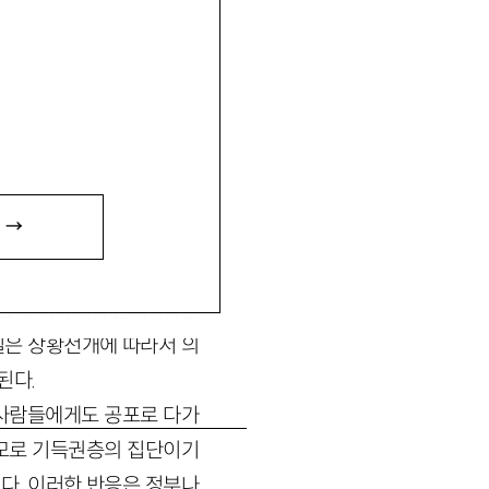
 없고, 어쩌면 아무도 상
 사태가 다소 진정되면서 예
 →
치료진을 구성하는 인턴(수
분이 자퇴서를 낸 채 쉽사
41개 의과대학 본과 4학년
사실은 상황전개에 따라서 의
된다.
 사람들에게도 공포로 다가
볼모로 기득권층의 집단이기
다. 이러한 반응은 정부나