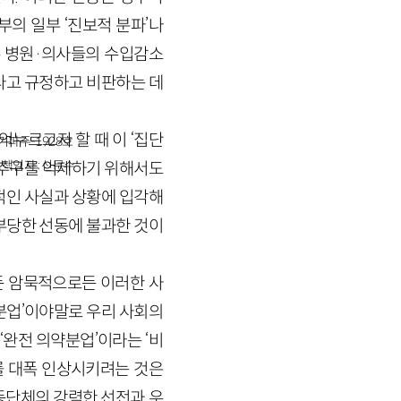
의 일부 ‘진보적 분파’나
른 병원·의사들의 수입감소
라고 규정하고 비판하는 데
누르고자 할 때 이 ‘집단
경기파주-1928호
책임자 : 신문수
익추구를 억제하기 위해서도
적인 사실과 상황에 입각해
부당한 선동에 불과한 것이
든 암묵적으로든 이러한 사
분업’이야말로 우리 사회의
완전 의약분업’이라는 ‘비
를 대폭 인상시키려는 것은
동단체의 강력한 선전과 우