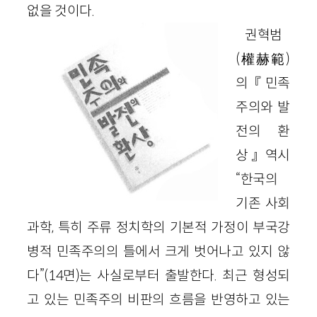
없을 것이다.
권혁범
(權赫範)
의 『민족
주의와 발
전의 환
상』 역시
“한국의
기존 사회
과학, 특히 주류 정치학의 기본적 가정이 부국강
병적 민족주의의 틀에서 크게 벗어나고 있지 않
다”(14면)는 사실로부터 출발한다. 최근 형성되
고 있는 민족주의 비판의 흐름을 반영하고 있는