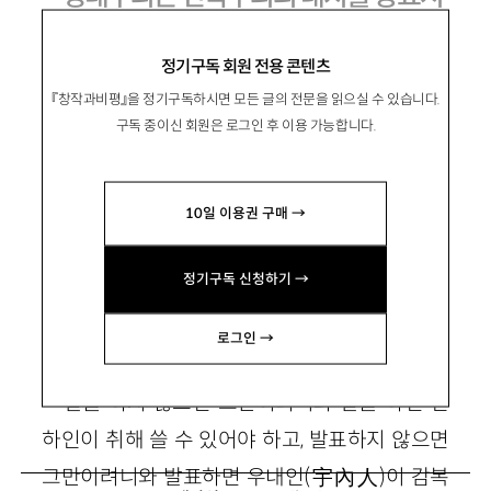
킬 것인가?
정기구독 회원 전용 콘텐츠
권혁범 『민족주의와 발전의 환상』, 솔
『창작과비평』을 정기구독하시면 모든 글의 전문을 읽으실 수 있습니다.
2000
구독 중이신 회원은 로그인 후 이용 가능합니다.
10일 이용권 구매 →
高美淑
고미숙
정기구독 신청하기 →
문학평론가
로그인 →
“말을 하지 않으면 그만이려니와 말을 하면 천
하인이 취해 쓸 수 있어야 하고, 발표하지 않으면
그만이려니와 발표하면 우내인(宇內人)이 감복