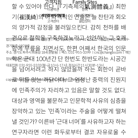
고객지원
Family Sites
할 수 있어야 한다.”(『기측체의氣測體義』) 최한
이용약관
창비
개인정보처리방침
창비문화재단
기(崔漢綺)의 이 파격적인 언술은 늘 찬탄과 회오
고객센터
클럽창비
의 양가적 감정을 불러일으킨다. 감히 천하를 배
경으로 철학을 구축하겠노라고 선언하는 그 호쾌
법인명 : ㈜창비ㅣ대표이사 : 염종선ㅣ사업자등록번호 : 105-81-63672ㅣ통신판매업 : 제 2009-
경기파주-1928호
함에 무릎을 치면서도, 한편 어째서 한국의 인문
주소 : 경기도 파주시 회동길 184(문발동)ㅣ팩스 : 031-955-3399 ㅣ
cnc@changbi.com
ㅣ개인
학은 근대 100년간 단 한번도 한반도라는 시공간
정보책임자 : 신문수
대표전화 : 031-955-3333(월~금 10시~17시), 점심시간 11시 30분~13시
을 넘어서려고 하지 않았을까 하는 회한이 곧바
로 뒤를 잇는 까닭이다. 그 엄청난 중력의 진원지
copyright © Changbi Publishers, inc. All Rights Reserved.
에 민족주의가 자리하고 있음은 말할 것도 없다.
대상과 영역을 불문하고 인문학적 사유의 심층을
장악하고 있는 ‘민족’이라는 주술을 어떻게 떨쳐
낼 것인가? 이른바 ‘근대 너머’를 사유하고자 하는
연구자라면 이런 화두로부터 결코 자유로울 수