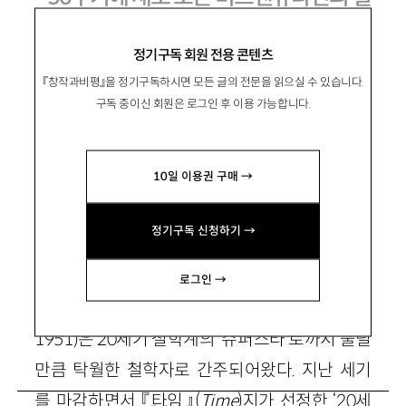
학
정기구독 회원 전용 콘텐츠
『창작과비평』을 정기구독하시면 모든 글의 전문을 읽으실 수 있습니다.
구독 중이신 회원은 로그인 후 이용 가능합니다.
이영철
李榮哲
부산대 철학과 교수. 저서로 『진리와 해석』이 있
10일 이용권 구매 →
고, 비트겐슈타인의 『논리-철학 논고』 『철학적 탐
구』 등을 번역.
정기구독 신청하기 →
로그인 →
비트겐슈타인(Ludwig Wittgenstein, 1889〜
1951)은 20세기 철학계의 ‘슈퍼스타’로까지 불릴
만큼 탁월한 철학자로 간주되어왔다. 지난 세기
를 마감하면서 『타임』(
Time
)지가 선정한 ‘20세