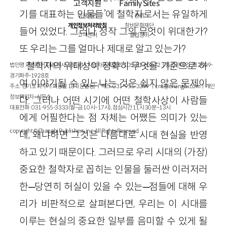
고객지원
Family Sites
기를 대표하는 인물들’에 철학자로서는 유일하게
이용약관
창비
개인정보처리방침
창비문화재단
들어 있었다. 그러나 정작 그의 무엇이 위대한가?
고객센터
클럽창비
또 우리는 그를 얼마나 제대로 알고 있는가?
철학자의 위대성이 정확히 무엇을 기준으로 하
법인명 : ㈜창비ㅣ대표이사 : 염종선ㅣ사업자등록번호 : 105-81-63672ㅣ통신판매업 : 제 2009-
경기파주-1928호
여 이야기될 수 있느냐는 것은 쉽지 않은 문제이
주소 : 경기도 파주시 회동길 184(문발동)ㅣ팩스 : 031-955-3399 ㅣ
cnc@changbi.com
ㅣ개인
정보책임자 : 신문수
다. 그러나 어떤 시기에 어떤 철학사상이 사람들
대표전화 : 031-955-3333(월~금 10시~17시), 점심시간 11시 30분~13시
에게 어필한다는 점 자체는 어쨌든 의미가 있는
copyright © Changbi Publishers, inc. All Rights Reserved.
데, 왜냐하면 그것은 나름대로 시대 현실을 반영
하고 있기 때문이다. 그러므로 우리 시대의 (가장)
중요한 철학자로 꼽히는 인물을 둘러싼 이러저러
한─당연히 허실이 있을 수 있는─점들에 대해 우
리가 비판적으로 살펴본다면, 우리는 이 시대를
이루는 현실의 중요한 일부를 음미할 수 있게 될