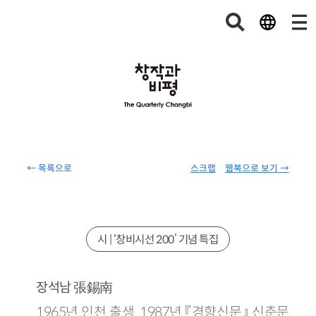
← 목록으로
스크랩
웹북으로 보기 →
시 | ‘창비시선 200’ 기념 특집
張錫南
장석남
1965년 인천 출생. 1987년 『경향신문』 신춘문