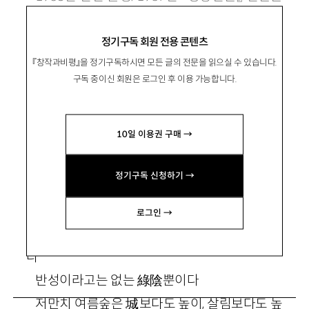
예 당선. 시집으로 『새떼들에게로의 망명』 『젖은
정기구독 회원 전용 콘텐츠
눈』 등이 있음.
『창작과비평』을 정기구독하시면 모든 글의 전문을 읽으실 수 있습니다.
구독 중이신 회원은 로그인 후 이용 가능합니다.
10일 이용권 구매 →
여름숲
정기구독 신청하기 →
로그인 →
저만치 여름숲은 무모한 키로서 반성도 없이 섰
다
반성이라고는 없는 綠陰뿐이다
저만치 여름숲은 城보다도 높이, 살림보다도 높