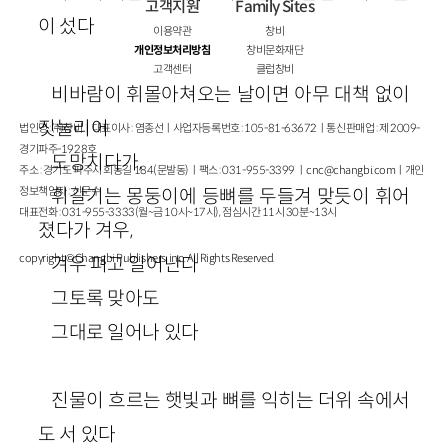
고객지원
Family Sites
이 섰다
이용약관
창비
개인정보처리방침
창비문화재단
고객센터
클럽창비
비바람이 휘몰아쳐오는 날이면 아무 대책 없이
짓눌리어
법인명 : ㈜창비ㅣ대표이사 : 염종선ㅣ사업자등록번호 : 105-81-63672ㅣ통신판매업 : 제 2009-
경기파주-1928호
도망치다가,
주소 : 경기도 파주시 회동길 184(문발동)ㅣ팩스 : 031-955-3399 ㅣ
cnc@changbi.com
ㅣ개인
정보책임자 : 신문수
휘갈기는 몽둥이에 등뼈를 두들겨 맞듯이 휘어
대표전화 : 031-955-3333(월~금 10시~17시), 점심시간 11시 30분~13시
졌다가 겨우,
copyright © Changbi Publishers, inc. All Rights Reserved.
겨우 펴고 일어난다
그토록 맞아도
그대로 일어나 있다
진물이 흐르는 햇빛과 뼈를 익히는 더위 속에서
도 서 있다