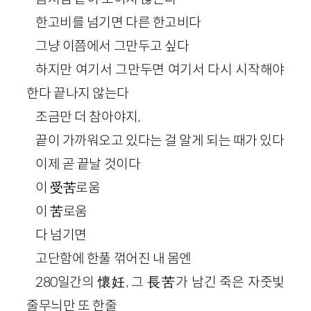
한고비를 넘기면 다른 한고비다
그냥 이쯤에서 그만두고 싶다
하지만 여기서 그만두면 여기서 다시 시작해야
한다 끝나지 않는다
조금만 더 참아야지,
끝이 가까워오고 있다는 걸 알게 되는 때가 있다
이제 곧 끝날 것이다
이 受苦로움
이 苦로움
다 넘기면
고단함에 한풀 꺾어진 내 몸엔
280일간의 懷妊, 그 長苦가 남긴 죽은 자줏빛
줄무늬만 또 한줄