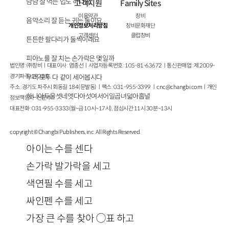
냠냠 잘 먹는 입도 하나요,
고객지원
Family Sites
이용약관
창비
음악소리 잘 듣는 귀는 둘이요,
개인정보처리방침
창비문화재단
고객센터
클럽창비
튼튼한 팔다리가 둘씩이래요
피아노를 잘 치는 손가락은 몇일까
법인명 : ㈜창비ㅣ대표이사 : 염종선ㅣ사업자등록번호 : 105-81-63672ㅣ통신판매업 : 제 2009-
경기파주-1928호
우리 모두 다 같이 세어봅시다
주소 : 경기도 파주시 회동길 184(문발동)ㅣ팩스 : 031-955-3399 ㅣ
cnc@changbi.com
ㅣ개인
하나아두울셋네엣다아섯여서어일곱녀덟아홉녈
정보책임자 : 신문수
대표전화 : 031-955-3333(월~금 10시~17시), 점심시간 11시 30분~13시
copyright © Changbi Publishers, inc. All Rights Reserved.
아이는 수를 센다
손가락 발가락을 세고
색연필 수를 세고
싸인펜 수를 세고
가장 큰 수를 찾아 ◯표 하고