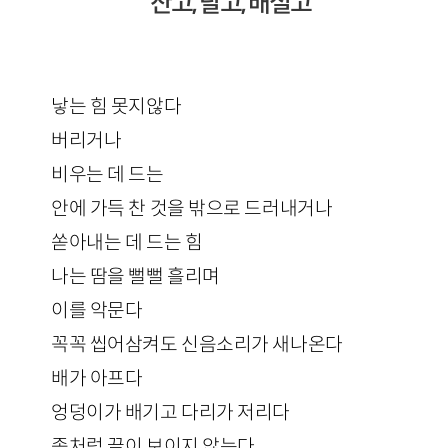
산고, 탈고, 배설고
낳는 힘 못지않다
버리거나
비우는 데 드는
안에 가득 찬 것을 밖으로 드러내거나
쏟아내는 데 드는 힘
나는 땀을 뻘뻘 흘리며
이를 악문다
꼭꼭 씹어삼켜도 신음소리가 새나온다
배가 아프다
엉덩이가 배기고 다리가 저리다
좀처럼 끝이 보이지 않는다