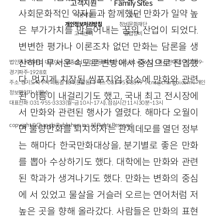
고객지원
Family Sites
사회문화적인 약자들과 함께했던 만화가 일약 높
이용약관
창비
개인정보처리방침
창비문화재단
은 부가가치를 만들어내는 꿈의 산업이 되었다.
고객센터
클럽창비
변변한 평가나 이론조차 없던 만화는 담론을 생
산하며 무서운 속도로 변방에서 중심으로 진입했
법인명 : ㈜창비ㅣ대표이사 : 염종선ㅣ사업자등록번호 : 105-81-63672ㅣ통신판매업 : 제 2009-
경기파주-1928호
다. 멋지게 치장된 씸포지엄 장소에 만화와 관련
주소 : 경기도 파주시 회동길 184(문발동)ㅣ팩스 : 031-955-3399 ㅣ
cnc@changbi.com
ㅣ개인
정보책임자 : 신문수
된 이름이 내걸리기도 했고, 국내 최고 전시장에
대표전화 : 031-955-3333(월~금 10시~17시), 점심시간 11시 30분~13시
서 만화와 관련된 행사가 열렸다. 해마다 오월이
copyright © Changbi Publishers, inc. All Rights Reserved.
면 불량만화를 퇴치하자는 관제데모를 열던 정부
는 해마다 한국만화대상을, 분기별로 좋은 만화
를 뽑아 수상하기도 했다. 대학에는 만화와 관련
된 학과가 생겨나기도 했다. 만화는 변화의 중심
에 서 있었고 물살을 거슬러 오르는 연어처럼 저
높은 곳을 향해 올라갔다. 사람들은 만화의 표현