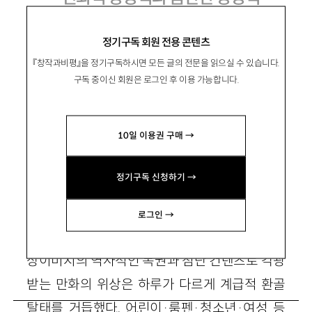
『천국의 신화』 유죄 판결을 지켜보며
정기구독 회원 전용 콘텐츠
『창작과비평』을 정기구독하시면 모든 글의 전문을 읽으실 수 있습니다.
구독 중이신 회원은 로그인 후 이용 가능합니다.
朴仁河
박인하
10일 이용권 구매 →
만화평론가
정기구독 신청하기 →
조금 들떠 있었다. 지금 생각해보면 한낮의 꿈처
로그인 →
럼 허무했다. 정보혁명의 바람과 함께 찾아온 영
상이미지의 역사적인 복권과 첨단 컨텐츠로 각광
받는 만화의 위상은 하루가 다르게 계급적 환골
탈태를 거듭했다. 어린이·룸펜·청소년·여성 등