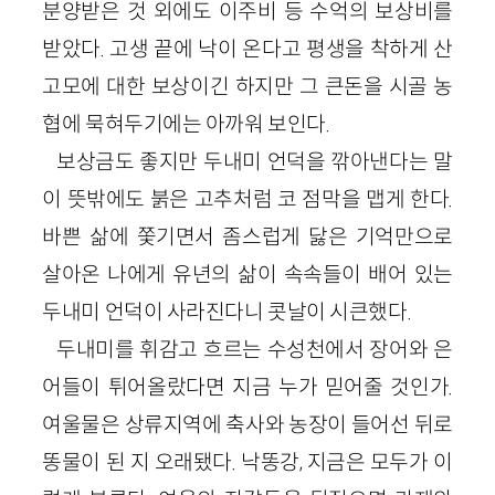
분양받은 것 외에도 이주비 등 수억의 보상비를
받았다. 고생 끝에 낙이 온다고 평생을 착하게 산
고모에 대한 보상이긴 하지만 그 큰돈을 시골 농
협에 묵혀두기에는 아까워 보인다.
보상금도 좋지만 두내미 언덕을 깎아낸다는 말
이 뜻밖에도 붉은 고추처럼 코 점막을 맵게 한다.
바쁜 삶에 쫓기면서 좀스럽게 닳은 기억만으로
살아온 나에게 유년의 삶이 속속들이 배어 있는
두내미 언덕이 사라진다니 콧날이 시큰했다.
두내미를 휘감고 흐르는 수성천에서 장어와 은
어들이 튀어올랐다면 지금 누가 믿어줄 것인가.
여울물은 상류지역에 축사와 농장이 들어선 뒤로
똥물이 된 지 오래됐다. 낙똥강, 지금은 모두가 이