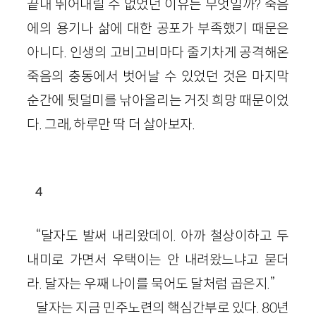
끝내 뛰어내릴 수 없었던 이유는 무엇일까? 죽음
에의 용기나 삶에 대한 공포가 부족했기 때문은
아니다. 인생의 고비고비마다 줄기차게 공격해온
죽음의 충동에서 벗어날 수 있었던 것은 마지막
순간에 뒷덜미를 낚아올리는 거짓 희망 때문이었
다. 그래, 하루만 딱 더 살아보자.
4
“달자도 발써 내리왔데이. 아까 철상이하고 두
내미로 가면서 우택이는 안 내려왔느냐고 묻더
라. 달자는 우째 나이를 묵어도 달처럼 곱은지.”
달자는 지금 민주노련의 핵심간부로 있다. 80년