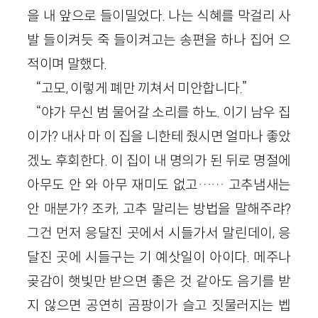
을 내 앞으로 들이밀었다. 나는 식혜를 막걸리 사
발 들이켜듯 죽 들이켜고는 송편을 하나 집어 으
적이며 말했다.
“고모, 이렇게 폐만 끼쳐서 미안합니다.”
“야가 무신 범 물어갈 소리를 하노. 이기 남우 집
이가? 내사 마 이 집을 니한테 줬시면 얼마나 좋았
겠노 후회한다. 이 집이 내 명의가 된 뒤로 명절에
아무도 안 와 아무 재미도 없고…… 고추냄새는
안 매분가? 조카, 고추 말리는 방법을 말해주랴?
그건 먼저 응달진 곳에서 시들가서 말린데이, 응
달진 곳에 시들구는 기 예삿일이 아이다. 메주나
곶감이 햇빛만 받으면 좋은 것 같아도 음기를 받
지 않으면 공연히 곰팡이가 슬고 짓물러지는 벱