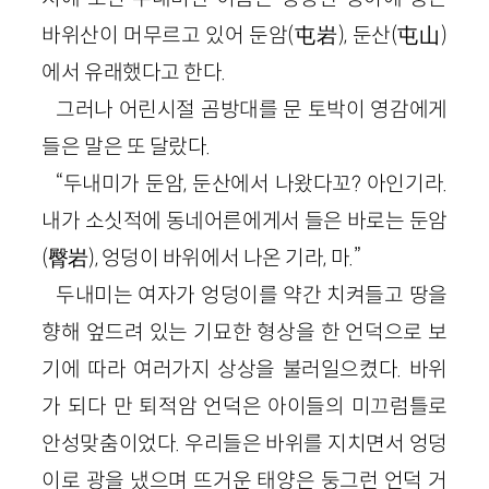
바위산이 머무르고 있어 둔암(屯岩), 둔산(屯山)
에서 유래했다고 한다.
그러나 어린시절 곰방대를 문 토박이 영감에게
들은 말은 또 달랐다.
“두내미가 둔암, 둔산에서 나왔다꼬? 아인기라.
내가 소싯적에 동네어른에게서 들은 바로는 둔암
(臀岩), 엉덩이 바위에서 나온 기라, 마.”
두내미는 여자가 엉덩이를 약간 치켜들고 땅을
향해 엎드려 있는 기묘한 형상을 한 언덕으로 보
기에 따라 여러가지 상상을 불러일으켰다. 바위
가 되다 만 퇴적암 언덕은 아이들의 미끄럼틀로
안성맞춤이었다. 우리들은 바위를 지치면서 엉덩
이로 광을 냈으며 뜨거운 태양은 둥그런 언덕 거