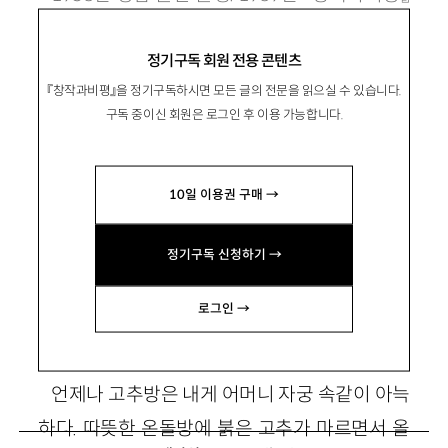
으로 등단. 소설집 『완전한 만남』 『은행나무 사
정기구독 회원 전용 콘텐츠
랑』, 장편 『항로 없는 비행』 『천년의 빛』 등이 있
『창작과비평』을 정기구독하시면 모든 글의 전문을 읽으실 수 있습니다.
음. ljy0313@thrunet.com
구독 중이신 회원은 로그인 후 이용 가능합니다.
10일 이용권 구매 →
고추방에 누워
정기구독 신청하기 →
로그인 →
1
언제나 고추방은 내게 어머니 자궁 속같이 아늑
하다. 따뜻한 온돌방에 붉은 고추가 마르면서 올