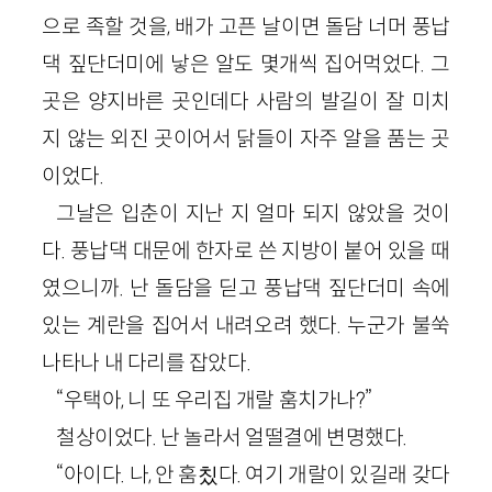
으로 족할 것을, 배가 고픈 날이면 돌담 너머 풍납
댁 짚단더미에 낳은 알도 몇개씩 집어먹었다. 그
곳은 양지바른 곳인데다 사람의 발길이 잘 미치
지 않는 외진 곳이어서 닭들이 자주 알을 품는 곳
이었다.
그날은 입춘이 지난 지 얼마 되지 않았을 것이
다. 풍납댁 대문에 한자로 쓴 지방이 붙어 있을 때
였으니까. 난 돌담을 딛고 풍납댁 짚단더미 속에
있는 계란을 집어서 내려오려 했다. 누군가 불쑥
나타나 내 다리를 잡았다.
“우택아, 니 또 우리집 개랄 훔치가나?”
철상이었다. 난 놀라서 얼떨결에 변명했다.
“아이다. 나, 안 훔칬다. 여기 개랄이 있길래 갖다