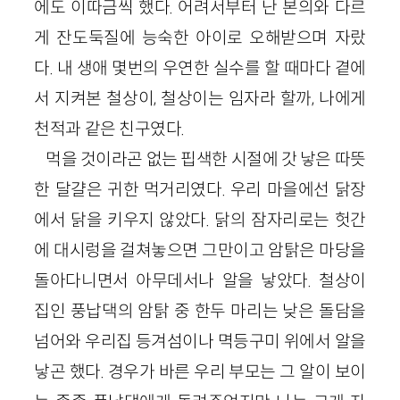
에도 이따금씩 했다. 어려서부터 난 본의와 다르
게 잔도둑질에 능숙한 아이로 오해받으며 자랐
다. 내 생애 몇번의 우연한 실수를 할 때마다 곁에
서 지켜본 철상이, 철상이는 임자라 할까, 나에게
천적과 같은 친구였다.
먹을 것이라곤 없는 핍색한 시절에 갓 낳은 따뜻
한 달걀은 귀한 먹거리였다. 우리 마을에선 닭장
에서 닭을 키우지 않았다. 닭의 잠자리로는 헛간
에 대시렁을 걸쳐놓으면 그만이고 암탉은 마당을
돌아다니면서 아무데서나 알을 낳았다. 철상이
집인 풍납댁의 암탉 중 한두 마리는 낮은 돌담을
넘어와 우리집 등겨섬이나 멱등구미 위에서 알을
낳곤 했다. 경우가 바른 우리 부모는 그 알이 보이