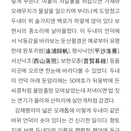
렇게 부른다. 여울의 자갈돌을 뒤집으면 가재와
모래무지가 물살을 일으키며 부리나케 도망쳤고
두내미 위 솔가지엔 백로가 하얗게 앉아 있다 보
현사의 종소리에 날아올랐다. 이 두내미 언덕에
서 낙동강을 바라보는 둔산팔경은 예로부터 유명
한데 원포귀범(遠浦歸帆), 평사낙안(平沙落雁),
서산낙조(西山落照), 보현모종(普賢暮鐘) 등을
이곳에 오르면 한눈에 바라다볼 수 있었다. 두내
미 언덕 아래 둔암리에는 50여호가 뒤웅박에 든
씨콩처럼 올망졸망 모여살았는데 저녁이면 밥 짓
는 연기가 올라와 산허리에 실안개처럼 감겼다.
김해평야의 넓은 모래톱에 이렇게 두내미 같은
바위 언덕이 솟아 있다는 건 신기한 일이다. 향토
지에 보면 두내미란 이름은 평평한 평야에 둥근