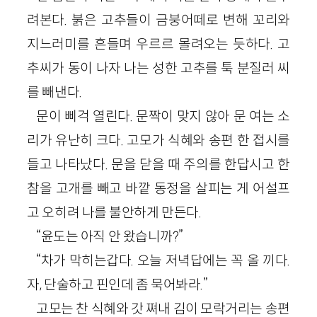
려본다. 붉은 고추들이 금붕어떼로 변해 꼬리와
지느러미를 흔들며 우르르 몰려오는 듯하다. 고
추씨가 동이 나자 나는 성한 고추를 툭 분질러 씨
를 빼낸다.
문이 삐걱 열린다. 문짝이 맞지 않아 문 여는 소
리가 유난히 크다. 고모가 식혜와 송편 한 접시를
들고 나타났다. 문을 닫을 때 주의를 한답시고 한
참을 고개를 빼고 바깥 동정을 살피는 게 어설프
고 오히려 나를 불안하게 만든다.
“윤도는 아직 안 왔습니까?”
“차가 막히는갑다. 오늘 저녁답에는 꼭 올 끼다.
자, 단술하고 핀인데 좀 묵어봐라.”
고모는 찬 식혜와 갓 쪄내 김이 모락거리는 송편