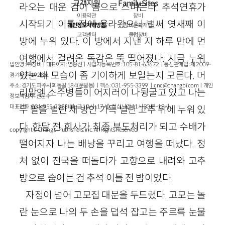
고객지원
Family Sites
라오는 매운 김이 몸으로 스며든다. 추석연휴가
이용약관
창비
시작되기 이틀 전에 올라왔으니 벌써 엿새째 이
개인정보처리방침
창비문화재단
고객센터
클럽창비
방에 누워 있다. 이 방에서 지낸 지 하루 만에 먼
여행에서 걸려온 독감은 뚝 떨어졌다. 지금 누워
법인명 : ㈜창비ㅣ대표이사 : 염종선ㅣ사업자등록번호 : 105-81-63672ㅣ통신판매업 : 제 2009-
있는 내 모습이 좀 기이하게 보일는지 모른다. 머
경기파주-1928호
주소 : 경기도 파주시 회동길 184(문발동)ㅣ팩스 : 031-955-3399 ㅣ
cnc@changbi.com
ㅣ개인
리맡엔 소주병들이 어지러이 나뒹굴고 있고 나는
정보책임자 : 신문수
대표전화 : 031-955-3333(월~금 10시~17시), 점심시간 11시 30분~13시
두 팔을 벌린 채 방안 가득 널린 고추 위에 누워 있
다. 한달 전 회사가 최종 부도처리가 되고 수배가
copyright © Changbi Publishers, inc. All Rights Reserved.
떨어지자 나는 배낭을 꾸리고 여행을 떠났다. 정
처 없이 전국을 떠돌다가 고향으로 내려와 고추
방으로 숨어든 건 추석 이틀 전 밤이었다.
자정이 넘어 고모집 대문을 두드렸다. 고모는 놀
란 눈으로 나의 두 손을 덥석 잡고는 주르륵 눈물