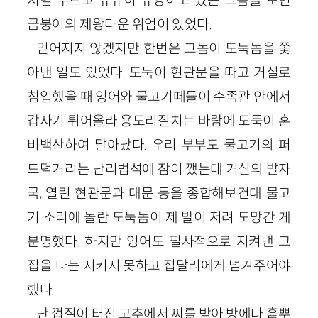
금붕어의 제왕다운 위엄이 있었다.
믿어지지 않겠지만 한번은 그놈이 도둑놈을 쫓
아낸 일도 있었다. 도둑이 현관문을 따고 거실로
침입했을 때 잉어와 물고기떼들이 수족관 안에서
갑자기 튀어올라 용도리질치는 바람에 도둑이 혼
비백산하여 달아났다. 우리 부부도 물고기의 퍼
드덕거리는 난리법석에 잠이 깼는데 거실의 발자
국, 열린 현관문과 대문 등을 종합해보건대 물고
기 소리에 놀란 도둑놈이 제 발이 저려 도망간 게
분명했다. 하지만 잉어도 필사적으로 지켜낸 그
집을 나는 지키지 못하고 집달리에게 넘겨주어야
했다.
난 껍질이 터진 고추에서 씨를 받아 방에다 흩뿌