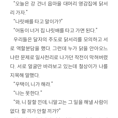
“오늘은 강 건너 읍마을 대머리 영감집에 닭서
리 가자.”
“나릿배를 타고 말이가?”
“어동이 너거 집 나릿배를 타고 가면 된다.”
우리들은 달자의 주도로 닭서리를 모의하고 서
로 역할분담을 했다. 그런데 누가 닭을 안아오느
냐란 문제로 일사천리로 나가던 작전이 막혀버렸
다. 서로 얼굴만 바라보고 있는데 철상이가 나를
지목해 말했다.
“우택이, 니가 해라.”
“나는 못한다.”
“와, 니 잘할 낀데, 니말고는 그 일을 해낼 사람이
없다. 할 끼가 안할 끼가?”