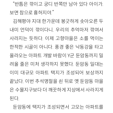
“반틈은 깎이고 궁디 반쪽만 남아 있다 아이가.
보면 참으로 흉허지야.”
김해평야 지대 한가운데 봉긋하게 솟아오른 두
내미 언덕이 깎이다니. 우리의 추억마저 깎여서
사라지는 듯하다. 이제 고향마을은 소를 먹이는
한적한 시골이 아니다. 풍경 좋은 낙동강을 타고
올라오는 아파트 개발 바람이 Y군 둔암동까지 밀
려올 줄은 미처 생각하지 못했다. 둔암동 일대는
이미 대규모 아파트 택지가 조성되어 보상까지
끝났다. 이번 추석명절을 쇤 뒤로 옛 둔암동 마을
은 수몰지구보다 더 깨끗하게 지상에서 사라지게
된다.
둔암동에 택지가 조성되면서 고모는 아파트를