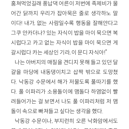
훔쳐먹었길래 풍납댁 어른이 저번에 족제비가 물
어간 닭까지 우리가 잡아묵은 줄로 생각하노 말
이다! 내가, 없는 사람일수록 행동을 잘해얀다고
그쿠 안카더나? 있는 자식이 밥을 마이 묵으면 복
시럽다고 카고 없는 자식이 밥을 마이 묵으면 게
갈시럽다 카는 세상인 기라, 이 문디 자식아!”
나는 아버지의 매질을 견디지 못해 들고 있던 달
걀을 마당에 내동댕이치고 삽짝 밖으로 도망쳤
다. 낙동강 수문에서 해가 저물도록 풀따기를 했
다. 풀 이파리가 소용돌이에 맴돌다 하염없이 빨
려들어가는 걸 보면서 나도 풀 이파리처럼 저 맴
돌이 속으로 빠져들고 싶다는 생각을 했다.
낙동강 수문이나, 부지런히 오른 낙화암에서도