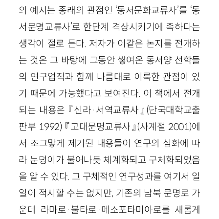
의 예시는 종래의 관점인 ‘동서문화교류사’를 ‘동
서문명교류사’로 한단계 격상시키기에 족하다는
생각이 절로 든다. 저자가 이같은 논지를 전개하
는 것은 그 바탕에 그동안 쌓여온 동서양 선학들
의 연구업적과 함께 나름대로 이룩한 관점이 있
기 때문에 가능했다고 보여진다. 이 책에서 전개
되는 내용은 『신라·서역교류사』(단국대학교출
판부 1992) 『고대문명교류사』(사계절 2001)에
서 조그맣게 제기된 내용들이 연구의 심화에 따
라 눈덩이가 불어나듯 체계화되고 구체화되었음
을 알 수 있다. 그 구체적인 연구성과를 여기서 일
일이 적시할 수는 없지만, 기존의 남북 문명로 가
운데 라마로·불타로·메소포타미아로를 새롭게