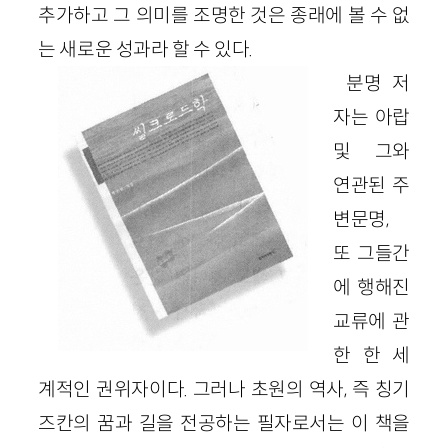
추가하고 그 의미를 조명한 것은 종래에 볼 수 없
는 새로운 성과라 할 수 있다.
분명 저
자는 아랍
및 그와
연관된 주
변문명,
또 그들간
에 행해진
교류에 관
한 한 세
계적인 권위자이다. 그러나 초원의 역사, 즉 칭기
즈칸의 꿈과 길을 전공하는 필자로서는 이 책을