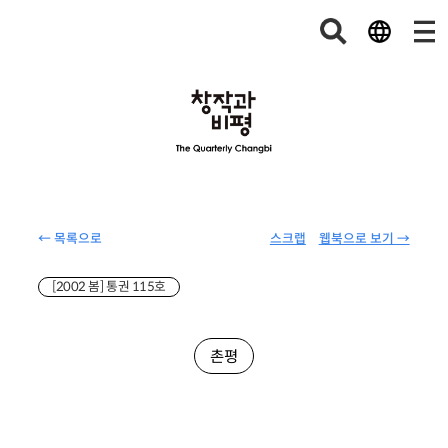
← 목록으로
스크랩
웹북으로 보기 →
[2002 봄] 통권 115호
촌평