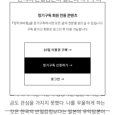
박유하 『누가 일본을 왜곡하는가』, 사회평
정기구독 회원 전용 콘텐츠
론 2000
『창작과비평』을 정기구독하시면 모든 글의 전문을 읽으실 수 있습니다.
구독 중이신 회원은 로그인 후 이용 가능합니다.
眞田博子
사나다 히로꼬
10일 이용권 구매 →
인하대 국문과 박사과정
정기구독 신청하기 →
로그인 →
그간 한국에서 떠들썩하게 벌어진 일본이 없다
느니 뭐니 하는 다분히 감정적인 담론에 나는 조
금도 관심을 가지지 못했다. 나를 우울하게 하는
것은 한국의 반일감정보다는 일본의 우익담론이