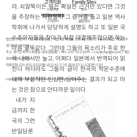
고객지원
Family Sites
라, 쇠말뚝이든 뭐든 확실한 근거만 있다면 그것
이용약관
창비
개인정보처리방침
창비문화재단
을 주장하는 사람들이 그 증거를 들고 일본 역사
고객센터
클럽창비
학회에 나가서 당당하게 설명도 하고 또 일본 국
수주의자들을 찾아가 직접 대결해주었으면 하는
법인명 : ㈜창비ㅣ대표이사 : 염종선ㅣ사업자등록번호 : 105-81-63672ㅣ통신판매업 : 제 2009-
경기파주-1928호
마음 굴뚝같다. 그런데 그들의 목소리가 주로 한
주소 : 경기도 파주시 회동길 184(문발동)ㅣ팩스 : 031-955-3399 ㅣ
cnc@changbi.com
ㅣ개인
국 내에서만 높고, 어쩌다 일본에서 번역되어 읽
정보책임자 : 신문수
대표전화 : 031-955-3333(월~금 10시~17시), 점심시간 11시 30분~13시
힌다 하더라도 그들의 글이 한국의 학문수준에
대해 부정적인 인상만 심어주는 결과가 되고 마
copyright © Changbi Publishers, inc. All Rights Reserved.
는 것은 참으로 안타까운 일이다.
내가 지
금까지 한
국의 그런
반일담론