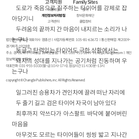
고객지원
Family Sites
도로가 죽음으로 질주하는 타이어를 강제로 잡
이용약관
창비
개인정보처리방침
창비문화재단
아당기니
고객센터
클럽창비
두려움의 끝까지 간 마음이 내지르는 소리가 나
는구나
법인명 : ㈜창비ㅣ대표이사 : 염종선ㅣ사업자등록번호 : 105-81-63672ㅣ통신판매업 : 제 2009-
경기파주-1928호
둥글고 탄력있는 타이어도 극한 상황에서는
주소 : 경기도 파주시 회동길 184(문발동)ㅣ팩스 : 031-955-3399 ㅣ
cnc@changbi.com
ㅣ개인
정보책임자 : 신문수
돼지의 성대를 지나가는 공기처럼 진동하며 우
대표전화 : 031-955-3333(월~금 10시~17시), 점심시간 11시 30분~13시
는구나
copyright © Changbi Publishers, inc. All Rights Reserved.
일그러진 승용차가 견인차에 끌려 떠난 자리에
두 줄기 길고 검은 타이어 자국이 남아 있다
최후까지 악쓰다가 아스팔트 바닥에 붙어버린
마음을
아무것도 모르는 타이어들이 씽씽 밟고 지나간