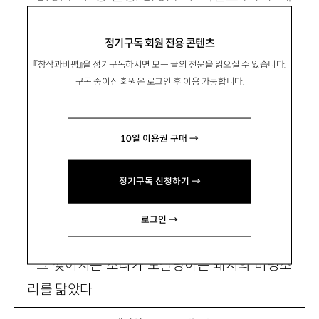
당선. 시집 『태아의 잠』 『바늘구멍 속의 폭풍』 『사
정기구독 회원 전용 콘텐츠
무원』 등이 있음. muwoosu@kornet.net
『창작과비평』을 정기구독하시면 모든 글의 전문을 읽으실 수 있습니다.
구독 중이신 회원은 로그인 후 이용 가능합니다.
타이어
10일 이용권 구매 →
정기구독 신청하기 →
놀라 돌아보니 승용차가 트럭 앞에서 급정거하
로그인 →
고 있다
그 찢어지는 소리가 도살당하는 돼지의 비명소
리를 닮았다