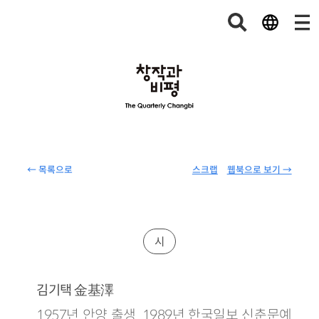
← 목록으로
스크랩
웹북으로 보기 →
시
金基澤
김기택
1957년 안양 출생. 1989년 한국일보 신춘문예