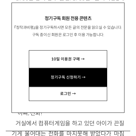
시로 등단. 1995년부터 소설 창작. 소설집 『홀림』
정기구독 회원 전용 콘텐츠
『황만근은 이렇게 말했다』 등과 장편 『순정』 등
『창작과비평』을 정기구독하시면 모든 글의 전문을 읽으실 수 있습니다.
이 있음. ssje@paran.com
구독 중이신 회원은 로그인 후 이용 가능합니다.
10일 이용권 구매 →
정기구독 신청하기 →
잃어버린 인간
로그인 →
“아빠, 전화!”
거실에서 컴퓨터게임을 하고 있던 아이가 끈질
기게 울어대는 전화를 마지못해 받았다가 마침