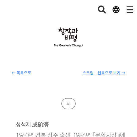
← 목록으로
스크랩
웹북으로 보기 →
시
成碩濟
성석제
1960년 경북 상주 출생. 1986년 『문학사상』에