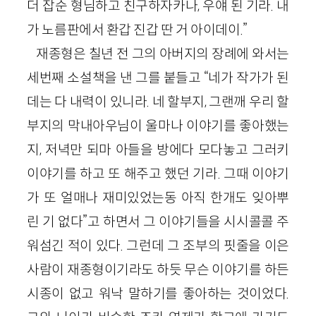
더 잡순 형님하고 친구하자카나, 우얘 된 기라. 내
가 노름판에서 환갑 진갑 딴 거 아이데이.”
재종형은 칠년 전 그의 아버지의 장례에 와서는
세번째 소설책을 낸 그를 붙들고 “네가 작가가 된
데는 다 내력이 있니라. 네 할부지, 그랜깨 우리 할
부지의 막내아우님이 울마나 이야기를 좋아했는
지, 저녁만 되마 아들을 방에다 모다놓고 그러키
이야기를 하고 또 해주고 했던 기라. 그때 이야기
가 또 얼매나 재미있었는동 아직 한개도 잊아뿌
린 기 없다”고 하면서 그 이야기들을 시시콜콜 주
워섬긴 적이 있다. 그런데 그 조부의 핏줄을 이은
사람이 재종형이기라도 하듯 무슨 이야기를 하든
시종이 없고 워낙 말하기를 좋아하는 것이었다.