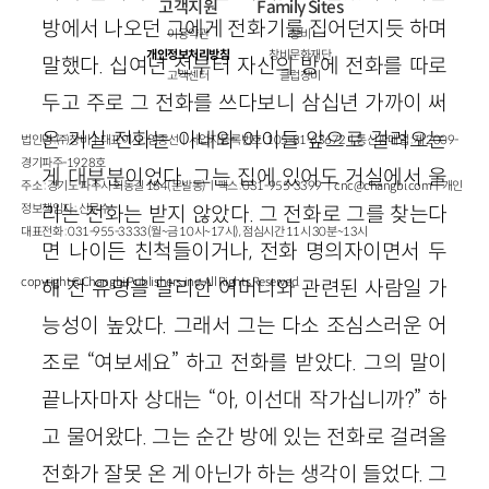
고객지원
Family Sites
방에서 나오던 그에게 전화기를 집어던지듯 하며
이용약관
창비
개인정보처리방침
창비문화재단
말했다. 십여년 전부터 자신의 방에 전화를 따로
고객센터
클럽창비
두고 주로 그 전화를 쓰다보니 삼십년 가까이 써
온 거실 전화는 아내와 아이들 앞으로 걸려오는
법인명 : ㈜창비ㅣ대표이사 : 염종선ㅣ사업자등록번호 : 105-81-63672ㅣ통신판매업 : 제 2009-
경기파주-1928호
게 대부분이었다. 그는 집에 있어도 거실에서 울
주소 : 경기도 파주시 회동길 184(문발동)ㅣ팩스 : 031-955-3399 ㅣ
cnc@changbi.com
ㅣ개인
정보책임자 : 신문수
리는 전화는 받지 않았다. 그 전화로 그를 찾는다
대표전화 : 031-955-3333(월~금 10시~17시), 점심시간 11시 30분~13시
면 나이든 친척들이거나, 전화 명의자이면서 두
copyright © Changbi Publishers, inc. All Rights Reserved.
해 전 유명을 달리한 어머니와 관련된 사람일 가
능성이 높았다. 그래서 그는 다소 조심스러운 어
조로 “여보세요” 하고 전화를 받았다. 그의 말이
끝나자마자 상대는 “아, 이선대 작가십니까?” 하
고 물어왔다. 그는 순간 방에 있는 전화로 걸려올
전화가 잘못 온 게 아닌가 하는 생각이 들었다. 그