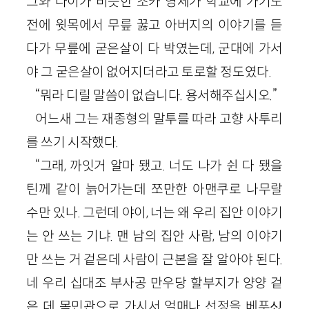
그와 나이가 비슷한 조카 영제가 학교에 가기도
전에 윗목에서 무릎 꿇고 아버지의 이야기를 듣
다가 무릎에 굳은살이 다 박였는데, 군대에 가서
야 그 굳은살이 없어지더라고 토로할 정도였다.
“뭐라 디릴 말씀이 없습니다. 용서해주십시오.”
어느새 그는 재종형의 말투를 따라 고향 사투리
를 쓰기 시작했다.
“그래, 까잇거 알마 됐고. 너도 나가 쉰 다 됐을
틴께 같이 늙어가는데 쪼만한 아맨쿠로 나무랄
수만 있나. 그런데 야이, 너는 왜 우리 집안 이야기
는 안 쓰는 기냐. 맨 남의 집안 사람, 남의 이야기
만 쓰는 거 겉은데 사람이 근본을 잘 알아야 된다.
네 우리 십대조 부사공 만우당 할부지가 양양 겉
은 데 목민관으로 가시서 얼매나 선정을 베푸싰