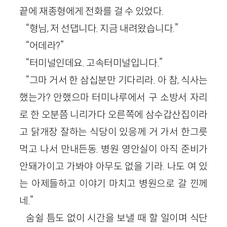
끝에 재종형에게 전화를 걸 수 있었다.
“형님, 저 선댑니다. 지금 내려왔습니다.”
“어데라?”
“터미널인데요. 고속터미널입니다.”
“그마 거서 한 삼십분만 기다리라. 아 참, 식사는
했는가? 안했으마 터미나루에서 구 소방서 자리
로 한 오분쯤 니리가다 오른쪽에 삼수갑산집이라
고 닭개장 잘하는 식당이 있응께 거 가서 한그릇
먹고 나서 만내든동. 병원 영안실이 아직 준비가
안돼가이고 가봐야 아무도 없을 기라. 나도 여 있
는 아제들하고 이야기 마치고 병원으로 갈 낀께
네.”
숨쉴 틈도 없이 시간을 보낼 때 할 일이며 식단