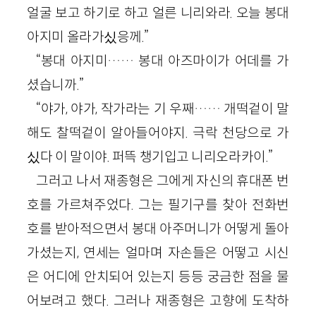
얼굴 보고 하기로 하고 얼른 니리와라. 오늘 봉대
아지미 올라가싰응께.”
“봉대 아지미…… 봉대 아즈마이가 어데를 가
셨습니까.”
“야가, 야가, 작가라는 기 우째…… 개떡겉이 말
해도 찰떡겉이 알아들어야지. 극락 천당으로 가
싰다 이 말이야. 퍼뜩 챙기입고 니리오라카이.”
그러고 나서 재종형은 그에게 자신의 휴대폰 번
호를 가르쳐주었다. 그는 필기구를 찾아 전화번
호를 받아적으면서 봉대 아주머니가 어떻게 돌아
가셨는지, 연세는 얼마며 자손들은 어떻고 시신
은 어디에 안치되어 있는지 등등 궁금한 점을 물
어보려고 했다. 그러나 재종형은 고향에 도착하