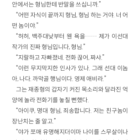
안에서는 형님한테 반말을 쓰십니까.”
“어떤 자식이 끝까지 형님, 형님 하는 거야. 너 어
떤 놈이야.”
“허허, 백주대낮부터 웬 욕을…… 제가 이선대
작가의 진짜 형님입니다, 형님.”
“지랄하고 자빠졌네. 전화 끊어, 짜샤.”
“이런 무지막지한 인사가 있나. 그래 선대 이놈
아, 나다. 까막골 행님이다. 영제 애비라.”
그는 재종형의 갑자기 커진 목소리와 달라진 억
양에 놀라 전화기를 놓칠 뻔했다.
“아이쿠, 명대 형님, 죄송합니다. 저는 친구놈이
장난치는 줄 알고.”
“야가 쪼매 유명해지더이마 나이를 스무살이나