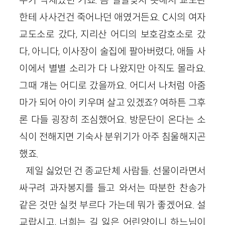
한테 사사건건 죽어나던 애였거든요. C시의 여자
교도소로 갔다, 지리산 어디의 보호감호소로 갔
다, 아니다, 이사장이 술집에 팔아버렸다, 애들 사
이에서 별별 소리가 다 나왔지만 아직도 몰라요.
그때 걔는 어디로 갔을까요. 어디서 나처럼 아줌
마가 되어 아이 키우며 살고 있겠죠? 여하튼 그후
론 다들 굉장히 조심했어요. 방문단이 온다는 소
식이 전해지면 기숙사 분위기가 아주 침울해지곤
했죠.
제일 싫었던 건 종교단체 사람들. 선물이라면서
싸구려 과자봉지를 들고 와서는 따분한 찬송가
같은 것만 실컷 부르다 가는데 뭐가 좋겠어요. 설
교랍시고, 너희는 길 잃은 어린양이니 하느님이