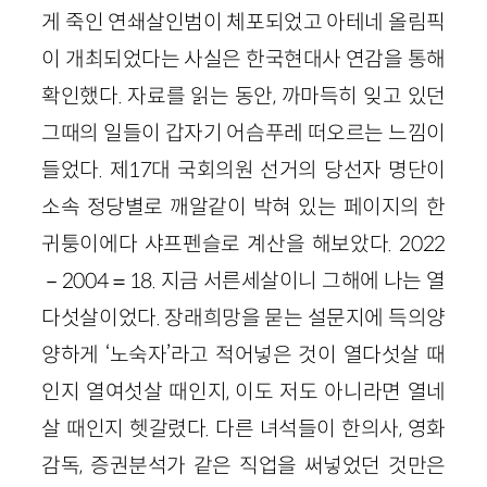
게 죽인 연쇄살인범이 체포되었고 아테네 올림픽
이 개최되었다는 사실은 한국현대사 연감을 통해
확인했다. 자료를 읽는 동안, 까마득히 잊고 있던
그때의 일들이 갑자기 어슴푸레 떠오르는 느낌이
들었다. 제17대 국회의원 선거의 당선자 명단이
소속 정당별로 깨알같이 박혀 있는 페이지의 한
귀퉁이에다 샤프펜슬로 계산을 해보았다. 2022
－2004＝18. 지금 서른세살이니 그해에 나는 열
다섯살이었다. 장래희망을 묻는 설문지에 득의양
양하게 ‘노숙자’라고 적어넣은 것이 열다섯살 때
인지 열여섯살 때인지, 이도 저도 아니라면 열네
살 때인지 헷갈렸다. 다른 녀석들이 한의사, 영화
감독, 증권분석가 같은 직업을 써넣었던 것만은