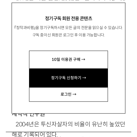
회 신인문학상으로 등단. 소설집 『낭만적 사랑과
정기구독 회원 전용 콘텐츠
사회』가 있음.
『창작과비평』을 정기구독하시면 모든 글의 전문을 읽으실 수 있습니다.
구독 중이신 회원은 로그인 후 이용 가능합니다.
10일 이용권 구매 →
빛의 제국
정기구독 신청하기 →
로그인 →
김현수, 33세, Y대학 부설 자살문화연구센터의
계약직 연구원
2004년은 투신자살자의 비율이 유난히 높았던
해로 기록되어 있다.