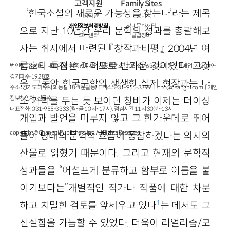
고객지원
Family Sites
‘한국소설의 새로운 가능성을 찾는다’라는 제목
이용약관
창비
개인정보처리방침
창비문화재단
으로 지난 10년간 우리 문학의 성과를 총괄해보
고객센터
클럽창비
자는 취지에서 마련된 『창작과비평』 2004년 여
름호의 특집은 여러모로 반가운 것이었다. 그것
법인명 : ㈜창비ㅣ대표이사 : 염종선ㅣ사업자등록번호 : 105-81-63672ㅣ통신판매업 : 제 2009-
경기파주-1928호
은 그동안 한국문학의 생생한 실제 현장과는 다
주소 : 경기도 파주시 회동길 184(문발동)ㅣ팩스 : 031-955-3399 ㅣ
cnc@changbi.com
ㅣ개인
정보책임자 : 신문수
소 거리를 두는 듯 보이던 창비가 이제는 더이상
대표전화 : 031-955-3333(월~금 10시~17시), 점심시간 11시 30분~13시
개입과 발언을 미루지 않고 그 한가운데로 뛰어
copyright © Changbi Publishers, inc. All Rights Reserved.
들어 당대의 문학적 흐름에 동참하겠다는 의지의
산물로 읽혔기 때문이다. 그리고 현재의 문학적
성과들을 “어설프게 분류하고 함부로 이름을 붙
이기보다는”개별적인 작가나 작품에 대한 차분
1
하고 치밀한 검토를 앞세우고 있다
는 데서도 그
신실함을 가늠할 수 있었다. 더욱이 리얼리즘/모