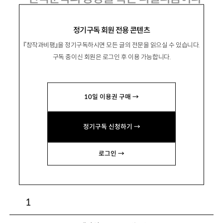
는 독법
정기구독 회원 전용 콘텐츠
『창작과비평』을 정기구독하시면 모든 글의 전문을 읽으실 수 있습니다.
구독 중이신 회원은 로그인 후 이용 가능합니다.
金永贊
김영찬
문학평론가, 성균관대 강사. 평론으로 「김승옥
10일 이용권 구매 →
소설의 심상지리와 병리적 개인의식의 현상학」
「소설의 상처, 대중문화라는 증상」 등이 있고, 역
정기구독 신청하기 →
서로 『근대성과 페미니즘』(공역)이 있다.
youngmarx@freechal.com
로그인 →
1