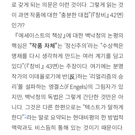
로 갖게 되는 의문은 이런 것이다. 그렇게 읽는 것
이 과연 작품에 대한 “충분한 대접”(『창비』 42면)
인가?
『에세이스트의 책상』에 대한 백낙청의 논평의
핵심은
“작품 자체”
는 ‘정신주의’라는 “수상쩍은
명제를 다시 생각하게 만드는 여러 계기를 담고
있다”(『창비』 43면)는 주장이다. 여기에는 분명
작가의 이데올로기에 반(反)하는 ‘리얼리즘의 승
리’를 설파하는 엥겔스(F.Engels)의 그림자가 있
지만, 백낙청의 독법은 그렇게 간단한 것만은 아
니다. 그것은 다른 한편으로는 “텍스트가 말하게
5
한다”
라는 말로 요약되는 현대비평의 한 방법적
맥락과도 비스듬히 통해 있는 것이기 때문이다.