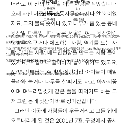
고객지원
Family Sites
더라도 이 산의 이름을 아는 사람은 적었습니다.
이용약관
창비
오래 사신 어르신들과 동사무소에서나 알 뿐이었
개인정보처리방침
창비문화재단
고객센터
클럽창비
지요. 그저 불룩 솟아나 있고 나무가 좀 있는 동네
뒷산일 따름입니다. 물론 서울의 여느 뒷산처럼
법인명 : ㈜창비ㅣ대표이사 : 염종선ㅣ사업자등록번호 : 105-81-63672ㅣ통신판매업 : 제 2009-
텃밭을 일구거나 체조하는 사람, 역기를 드는 사
경기파주-1928호
주소 : 경기도 파주시 회동길 184(문발동)ㅣ팩스 : 031-955-3399 ㅣ
cnc@changbi.com
ㅣ개인
람, 달리는 사람, 배드민턴장을 만드는 사람 들이
정보책임자 : 신문수
대표전화 : 031-955-3333(월~금 10시~17시), 점심시간 11시 30분~13시
있지요. 또 할머니 할아버지 들이 쉬기도 했고요.
6,7년 전부터는 주변의 어린이집 아이들이 매일
copyright © Changbi Publishers, inc. All Rights Reserved.
올라와 놀거나 나무를 살피기도 하고, 아까시꽃
이며 며느리밑씻개 같은 풀을 따먹기도 하는 그
저 그런 동네 뒷산이 바로 성미산입니다.
그러던 이곳에 사람들이 우글거리고 그들 입에
오르내리게 된 것은 2001년 7월, 구청에서 공시