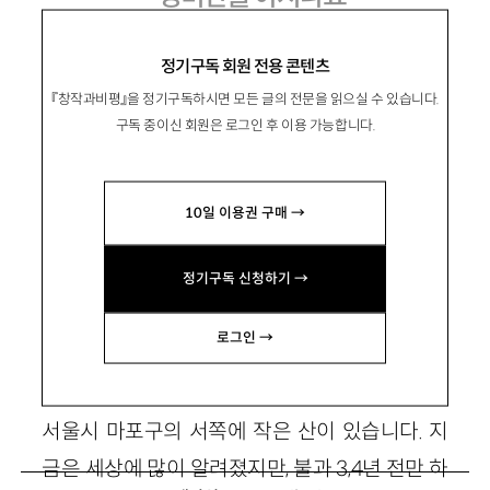
정기구독 회원 전용 콘텐츠
『창작과비평』을 정기구독하시면 모든 글의 전문을 읽으실 수 있습니다.
李暻蘭
이경란
구독 중이신 회원은 로그인 후 이용 가능합니다.
마포두레생활협동조합 이사. onl-
nana@hanmail.net
10일 이용권 구매 →
정기구독 신청하기 →
성미산에서 일어난 일
로그인 →
크기라고 해봐야 4만평도 안되고, 정상까지 올
라가는 데 어른 걸음으로 5분밖에 걸리지 않는,
서울시 마포구의 서쪽에 작은 산이 있습니다. 지
금은 세상에 많이 알려졌지만, 불과 3,4년 전만 하