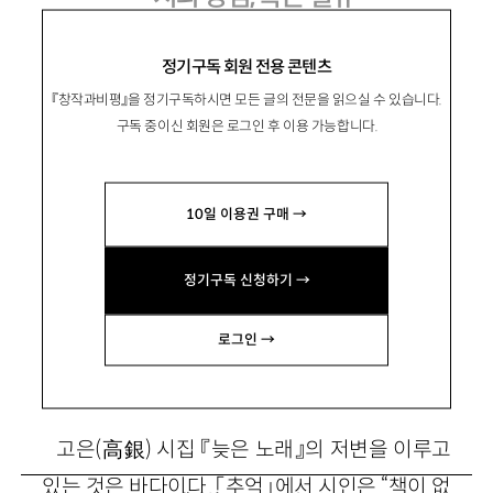
고은 시집 『늦은 노래』, 민음사 2002
정기구독 회원 전용 콘텐츠
『창작과비평』을 정기구독하시면 모든 글의 전문을 읽으실 수 있습니다.
구독 중이신 회원은 로그인 후 이용 가능합니다.
朴永根
박영근
10일 이용권 구매 →
시인
정기구독 신청하기 →
보라 내 늙은 안식 사악하여라
로그인 →
–「절벽」에서
고은(高銀) 시집 『늦은 노래』의 저변을 이루고
있는 것은 바다이다. 「추억」에서 시인은 “책이 없