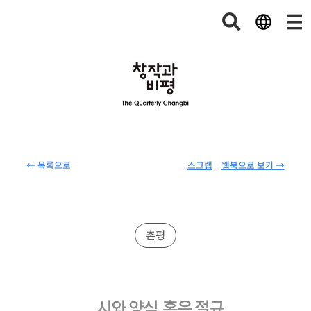
← 목록으로
스크랩
웹북으로 보기 →
촌평
시와 양심, 혹은 절규