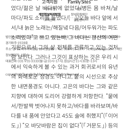
고객지원
Family Sites
었다/젊은 날 바다밖에 없었다/병든 몸 바쳐/날
이용약관
창비
개인정보처리방침
창비문화재단
마다/파도 소리를 들었다/(…)/오늘 바다 앞에 서
고객센터
클럽창비
서/내 늙은 노래는/해질녘 다음/어두워가는 파도
소리였다”고 쓰고 있는바, 그 바다는 정신의 어떤
법인명 : ㈜창비ㅣ대표이사 : 염종선ㅣ사업자등록번호 : 105-81-63672ㅣ통신판매업 : 제 2009-
경기파주-1928호
기원으로서 그의 삶 전체를 관류하고 있는 것처
주소 : 경기도 파주시 회동길 184(문발동)ㅣ팩스 : 031-955-3399 ㅣ
cnc@changbi.com
ㅣ개인
정보책임자 : 신문수
럼 보인다. 그러나 그것이 표상하는 것은 우리 시
대표전화 : 031-955-3333(월~금 10시~17시), 점심시간 11시 30분~13시
에서 익숙하게 볼 수 있는 과거 회귀로서의 유년
copyright © Changbi Publishers, inc. All Rights Reserved.
의 화해로운 정경도 아니고, 뭍의 시선으로 추상
한 내면풍경도 아니다. 고은의 바다는 그와 같은
지향에 대하여 도리어 강렬하게 저항한다. “뭍에
서/한발짝 벗어나지 못하고/바다를 바라보며/바
다를 내 품에 안았다고 45도 술에 취했지”(「이어
도」) “오 바닷바람은 집이 없다”(「거문도」) 등의