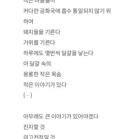
작은 마을들이
커다란 공화국에 흡수 통일되지 않기 위
하여
돼지들을 기른다
거위를 기른다
하루에도 몇번씩 달걀을 낳는다
아 달걀 속의
몽롱한 작은 목숨
작은 이야기가 있다
(…)
아무래도 큰 이야기가 있어야겠다
진지할 것
의고전적일 것