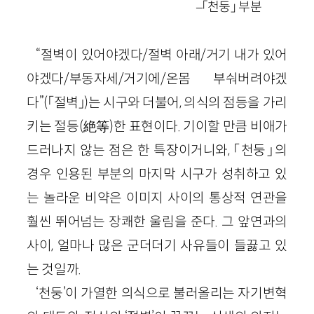
–「천둥」 부분
“절벽이 있어야겠다/절벽 아래/거기 내가 있어
야겠다/부동자세/거기에/온몸 부숴버려야겠
다”(「절벽」)는 시구와 더불어, 의식의 점등을 가리
키는 절등(絶等)한 표현이다. 기이할 만큼 비애가
드러나지 않는 점은 한 특장이거니와, 「천둥」의
경우 인용된 부분의 마지막 시구가 성취하고 있
는 놀라운 비약은 이미지 사이의 통상적 연관을
훨씬 뛰어넘는 장쾌한 울림을 준다. 그 앞연과의
사이, 얼마나 많은 군더더기 사유들이 들끓고 있
는 것일까.
‘천둥’이 가열한 의식으로 불러올리는 자기변혁