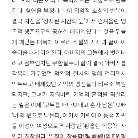
나 ‘오빠 너는’이라고 윽박지르는 호칭으로 반복
된다. 혈연을 부정하는 이 위악적 호칭의 반복이
결국 자신을 ‘정지된 시간의 늪’에서 건져올린 맹
목적 생존욕구의 공허한 메아리였다는 것을 뒤늦
게 깨닫는 대목에 이르러 소설의 시작과 끝이 아
슬아슬하게 이어진다. 아버지의 그늘에서 벗어나
려고 몸부림치던 무한질주의 삶이 결국 아버지를
감옥에 가두었던 억압적 질서의 덫에 걸리면서
억누르고 배제했던 기억의 맹점들이 비로소 복원
되지만, 그녀가 지워버린 기억의 흔적을 되살리
는 일은 이제 ‘모두를 떠나보내고 혼자 남은’ 오빠
‘너’의 몫으로 남는다. 여기서 기립이 여동생 지원
을 이성의 여성으로 짝사랑한 ‘황홀한 악몽’의 사
연이 짐작된다. 일찍이 장용학(張龍鶴)의 『원형