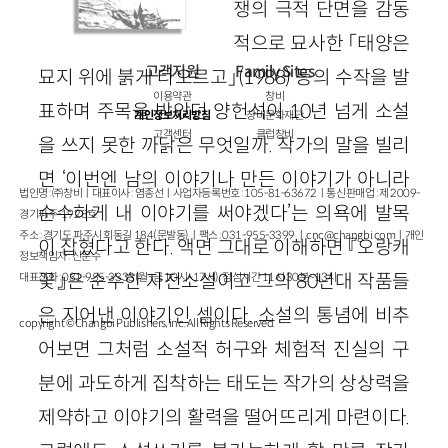
쟁의 극적 단면을 감동
적으로 묘사한 「태양은
고객지원
Family Sites
묘지 위에 붉게 타오르고」(1988) 등의 수작을 발
이용약관
창비
표하며 주목을 받았던 양헌석이 10년 넘게 소설
개인정보처리방침
창비문화재단
고객센터
클럽창비
을 쓰지 못한 까닭은 무엇일까. 작가의 말을 빌리
면 ‘이번엔 남의 이야기나 만든 이야기가 아니라
법인명 : ㈜창비ㅣ대표이사 : 염종선ㅣ사업자등록번호 : 105-81-63672ㅣ통신판매업 : 제 2009-
순수하게 내 이야기를 써야겠다’는 의욕에 발목
경기파주-1928호
주소 : 경기도 파주시 회동길 184(문발동)ㅣ팩스 : 031-955-3399 ㅣ
cnc@changbi.com
ㅣ개인
이 잡혔다고 한다. 액면 그대로 이해하면 『오랑캐
정보책임자 : 신문수
꽃』은 순수한 자전소설이고 그의 80년대 작품들
대표전화 : 031-955-3333(월~금 10시~17시), 점심시간 11시 30분~13시
은 지어낸 이야기인 셈이다. 소설의 통념에 비추
copyright © Changbi Publishers, inc. All Rights Reserved.
어보면 그처럼 소설적 허구와 체험적 진실의 구
분에 과도하게 집착하는 태도는 작가의 상상력을
제약하고 이야기의 활력을 떨어뜨리게 마련이다.