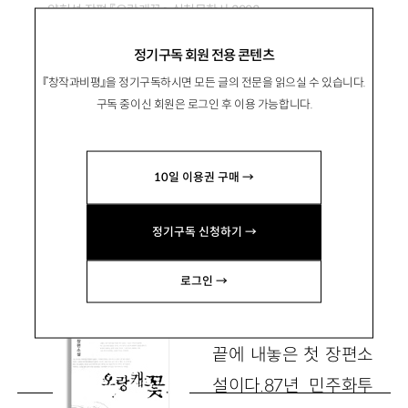
양헌석 장편 『오랑캐꽃』, 실천문학사 2003
정기구독 회원 전용 콘텐츠
지워버린 기억의 흔적
『창작과비평』을 정기구독하시면 모든 글의 전문을 읽으실 수 있습니다.
구독 중이신 회원은 로그인 후 이용 가능합니다.
林洪培
임홍배
10일 이용권 구매 →
서울대 독문과 교수
limhb059@snu.ac.kr
정기구독 신청하기 →
로그인 →
『오랑캐꽃』은 양헌석
(梁憲錫)이 오랜 침묵
끝에 내놓은 첫 장편소
설이다.87년 민주화투