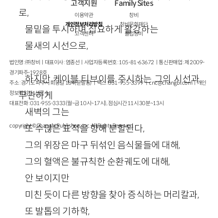
고객지원
Family Sites
로,
이용약관
창비
개인정보처리방침
창비문화재단
물밑을 투시하며 집요하게 활강하는
고객센터
클럽창비
물새의 시선으로,
법인명 : ㈜창비ㅣ대표이사 : 염종선ㅣ사업자등록번호 : 105-81-63672ㅣ통신판매업 : 제 2009-
경기파주-1928호
하지만 케이블 티브이를 주시하는 그의 시선과
주소 : 경기도 파주시 회동길 184(문발동)ㅣ팩스 : 031-955-3399 ㅣ
cnc@changbi.com
ㅣ개인
정보책임자 : 신문수
무관하게
대표전화 : 031-955-3333(월~금 10시~17시), 점심시간 11시 30분~13시
새벽의 그는
copyright © Changbi Publishers, inc. All Rights Reserved.
또 수많은 표적을 향해 분할된다,
그의 위장은 마구 뒤섞인 음식물들에 대해,
그의 혈액은 불규칙한 순환궤도에 대해,
안 보이지만
미친 듯이 다른 방향을 찾아 증식하는 머리칼과,
또 발톱의 기하학,